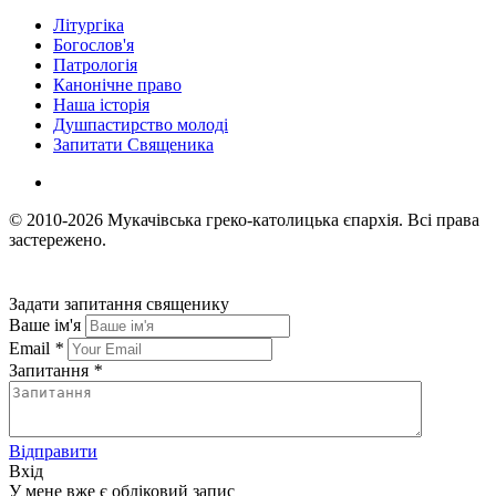
Літургіка
Богослов'я
Патрологія
Канонічне право
Наша історія
Душпастирство молоді
Запитати Священика
© 2010-2026
Мукачівська греко-католицька єпархія.
Всі права
застережено.
Задати запитання священику
Ваше ім'я
Email
*
Запитання
*
Відправити
Вхід
У мене вже є обліковий запис