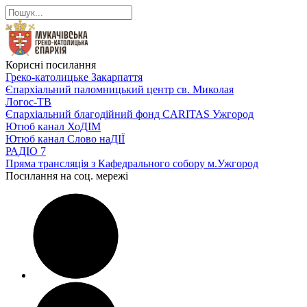
Корисні посилання
Греко-католицьке Закарпаття
Єпархіальний паломницький центр св. Миколая
Логос-ТВ
Єпархіальний благодійний фонд CARITAS Ужгород
Ютюб канал ХоДІМ
Ютюб канал Слово наДІЇ
РАДІО 7
Пряма трансляція з Кафедрального собору м.Ужгород
Посилання на соц. мережі