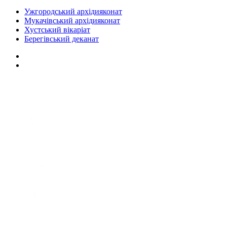
Ужгородський архідияконат
Мукачівський архідияконат
Хустський вікаріат
Берегівський деканат