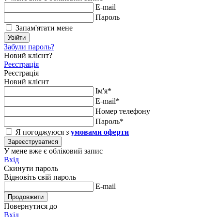
E-mail
Пароль
Запам'ятати мене
Увійти
Забули пароль?
Новий клієнт?
Реєстрація
Реєстрація
Новий клієнт
Ім'я*
E-mail*
Номер телефону
Пароль*
Я погоджуюся з
умовами оферти
Зареєструватися
У мене вже є обліковий запис
Вхід
Скинути пароль
Відновіть свій пароль
E-mail
Продовжити
Повернутися до
Вхід