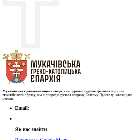
Мукачівська греко-католицька єпархія
— церковно-адміністративна одиниця
візантійського обряду, яка підпорядковується напряму Святому Престолу католицької
церкви.
Email:
Як нас знайти
Відкрити в Google Maps