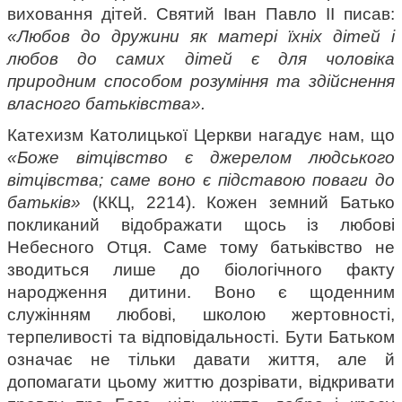
виховання дітей. Святий Іван Павло ІІ писав: 
«Любов до дружини як матері їхніх дітей і 
любов до самих дітей є для чоловіка 
природним способом розуміння та здійснення 
власного батьківства».
Катехизм Католицької Церкви нагадує нам, що 
«Боже вітцівство є джерелом людського 
вітцівства; саме воно є підставою поваги до 
батьків»
 (ККЦ, 2214). Кожен земний Батько 
покликаний відображати щось із любові 
Небесного Отця. Саме тому батьківство не 
зводиться лише до біологічного факту 
народження дитини. Воно є щоденним 
служінням любові, школою жертовності, 
терпеливості та відповідальності. Бути Батьком 
означає не тільки давати життя, але й 
допомагати цьому життю дозрівати, відкривати 