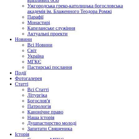
вразливих осіб
Ужгородська греко-католицька богословська
академія ім. Блаженного Теодора Ромжі
Парафії
Монастирі
Капеланське служіння
Актуальні проекти
Новини
Всі Новини
Світ
Україна
МГКЄ
Пастирські послання
Події
Фотогалерея
Статті
Всі Статті
Літургіка
Богослов'я
Патрологія
Канонічне право
Наша історія
Душпастирство молоді
Запитати Священика
Історія