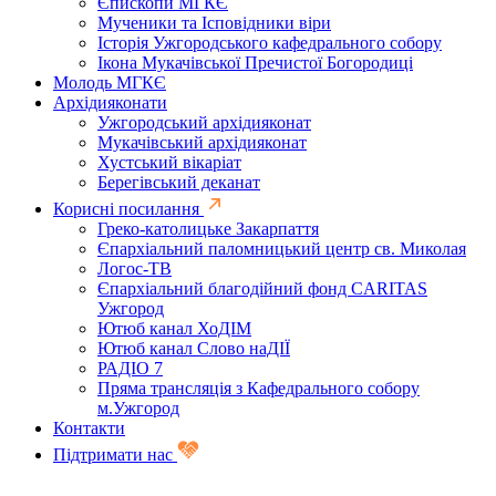
Єпископи МГКЄ
Мученики та Ісповідники віри
Історія Ужгородського кафедрального собору
Ікона Мукачівської Пречистої Богородиці
Молодь МГКЄ
Архідияконати
Ужгородський архідияконат
Мукачівський архідияконат
Хустський вікаріат
Берегівський деканат
Корисні посилання
Греко-католицьке Закарпаття
Єпархіальний паломницький центр св. Миколая
Логос-ТВ
Єпархіальний благодійний фонд CARITAS
Ужгород
Ютюб канал ХоДІМ
Ютюб канал Слово наДІЇ
РАДІО 7
Пряма трансляція з Кафедрального собору
м.Ужгород
Контакти
Підтримати нас