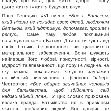
правду про Бога, ціль життя, добро і красу 
цього життя і «життя будучого віку».
Папа Бенедикт XVI писав: 
«Бог є Батьком, 
який ніколи не покидає своїх дітей, люблячим 
Батьком, який підтримує, допомагає, прощає і 
рятує».
 Саме таку любов покликаний 
наслідувати кожен Батько. Діти не очікують від 
своїх батьків бездоганності чи цілковитого 
матеріального забезпечення. Вони шукають 
найперше його любові, присутності, вірності, 
мудрості та впевненості, що поруч є людина, на 
яку можна покластися. Слушно зауважив 
англійський письменник і філософ Гілберт 
Честертон: 
«Бог обирає звичайних чоловіків 
для батьківства, щоб здійснити свій 
надзвичайний план». 
У цих словах прихована 
велика правда. Батьківство не є привілеєм 
якихось особливих людей. Бог довіряє це 