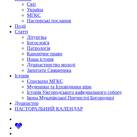
Світ
Україна
МГКЄ
Пастирські послання
Події
Статті
Літургіка
Богослов'я
Патрологія
Канонічне право
Наша історія
Душпастирство молоді
Запитати Священика
Історія
Єпископи МГКЄ
Мученики та Ісповідники віри
Історія Ужгородського кафедрального собору
Ікона Мукачівської Пречистої Богородиці
Душпастир
ПАСТОРАЛЬНИЙ КАЛЕНДАР