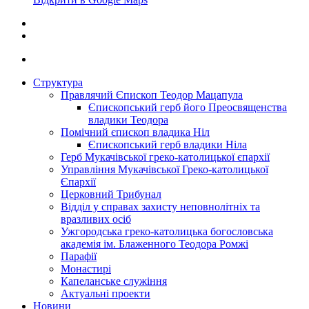
Структура
Правлячий Єпископ Теодор Мацапула
Єпископський герб його Преосвященства
владики Теодора
Помічний єпископ владика Ніл
Єпископський герб владики Ніла
Герб Мукачівської греко-католицької єпархії
Управління Мукачівської Греко-католицької
Єпархії
Церковний Трибунал
Відділ у справах захисту неповнолітніх та
вразливих осіб
Ужгородська греко-католицька богословська
академія ім. Блаженного Теодора Ромжі
Парафії
Монастирі
Капеланське служіння
Актуальні проекти
Новини