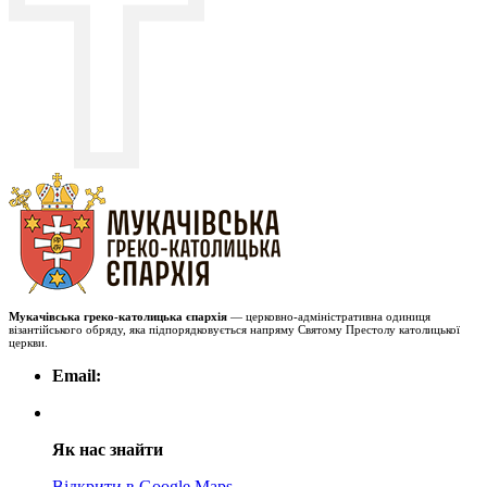
Мукачівська греко-католицька єпархія
— церковно-адміністративна одиниця
візантійського обряду, яка підпорядковується напряму Святому Престолу католицької
церкви.
Email:
Як нас знайти
Відкрити в Google Maps