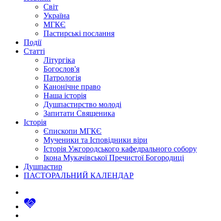
Світ
Україна
МГКЄ
Пастирські послання
Події
Статті
Літургіка
Богослов'я
Патрологія
Канонічне право
Наша історія
Душпастирство молоді
Запитати Священика
Історія
Єпископи МГКЄ
Мученики та Ісповідники віри
Історія Ужгородського кафедрального собору
Ікона Мукачівської Пречистої Богородиці
Душпастир
ПАСТОРАЛЬНИЙ КАЛЕНДАР