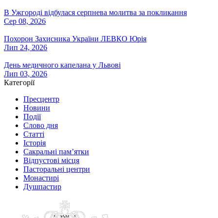
В Ужгороді відбулася серпнева молитва за покликання
Сер 08, 2026
Похорон Захисника України ЛЕВКО Юрія
Лип 24, 2026
День медичного капелана у Львові
Лип 03, 2026
Категорії
Пресцентр
Новини
Події
Слово дня
Статті
Історія
Сакральні пам’ятки
Відпустові місця
Пасторальні центри
Монастирі
Душпастир