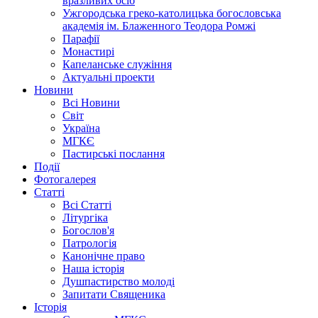
вразливих осіб
Ужгородська греко-католицька богословська
академія ім. Блаженного Теодора Ромжі
Парафії
Монастирі
Капеланське служіння
Актуальні проекти
Новини
Всі Новини
Світ
Україна
МГКЄ
Пастирські послання
Події
Фотогалерея
Статті
Всі Статті
Літургіка
Богослов'я
Патрологія
Канонічне право
Наша історія
Душпастирство молоді
Запитати Священика
Історія