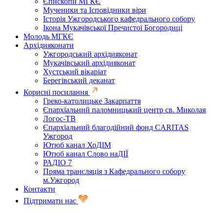
Єпископи МГКЄ
Мученики та Ісповідники віри
Історія Ужгородського кафедрального собору
Ікона Мукачівської Пречистої Богородиці
Молодь МГКЄ
Архідияконати
Ужгородський архідияконат
Мукачівський архідияконат
Хустський вікаріат
Берегівський деканат
Корисні посилання
Греко-католицьке Закарпаття
Єпархіальний паломницький центр св. Миколая
Логос-ТВ
Єпархіальний благодійний фонд CARITAS
Ужгород
Ютюб канал ХоДІМ
Ютюб канал Слово наДІЇ
РАДІО 7
Пряма трансляція з Кафедрального собору
м.Ужгород
Контакти
Підтримати нас