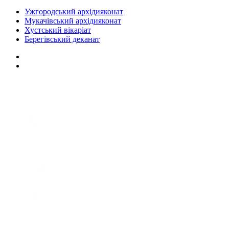
Ужгородський архідияконат
Мукачівський архідияконат
Хустський вікаріат
Берегівський деканат