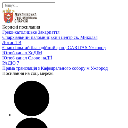
Корисні посилання
Греко-католицьке Закарпаття
Єпархіальний паломницький центр св. Миколая
Логос-ТВ
Єпархіальний благодійний фонд CARITAS Ужгород
Ютюб канал ХоДІМ
Ютюб канал Слово наДІЇ
РАДІО 7
Пряма трансляція з Кафедрального собору м.Ужгород
Посилання на соц. мережі