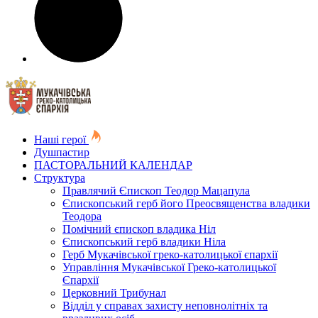
Наші герої
Душпастир
ПАСТОРАЛЬНИЙ КАЛЕНДАР
Структура
Правлячий Єпископ Теодор Мацапула
Єпископський герб його Преосвященства владики
Теодора
Помічний єпископ владика Ніл
Єпископський герб владики Ніла
Герб Мукачівської греко-католицької єпархії
Управління Мукачівської Греко-католицької
Єпархії
Церковний Трибунал
Відділ у справах захисту неповнолітніх та