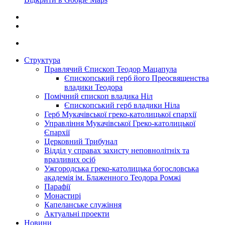
Структура
Правлячий Єпископ Теодор Мацапула
Єпископський герб його Преосвященства
владики Теодора
Помічний єпископ владика Ніл
Єпископський герб владики Ніла
Герб Мукачівської греко-католицької єпархії
Управління Мукачівської Греко-католицької
Єпархії
Церковний Трибунал
Відділ у справах захисту неповнолітніх та
вразливих осіб
Ужгородська греко-католицька богословська
академія ім. Блаженного Теодора Ромжі
Парафії
Монастирі
Капеланське служіння
Актуальні проекти
Новини