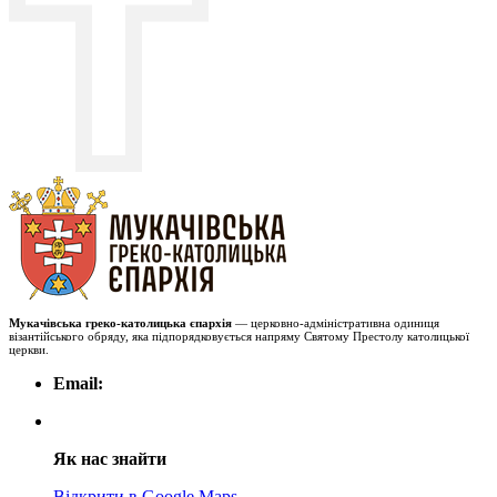
Мукачівська греко-католицька єпархія
— церковно-адміністративна одиниця
візантійського обряду, яка підпорядковується напряму Святому Престолу католицької
церкви.
Email:
Як нас знайти
Відкрити в Google Maps