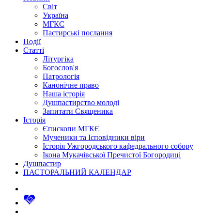
Світ
Україна
МГКЄ
Пастирські послання
Події
Статті
Літургіка
Богослов'я
Патрологія
Канонічне право
Наша історія
Душпастирство молоді
Запитати Священика
Історія
Єпископи МГКЄ
Мученики та Ісповідники віри
Історія Ужгородського кафедрального собору
Ікона Мукачівської Пречистої Богородиці
Душпастир
ПАСТОРАЛЬНИЙ КАЛЕНДАР