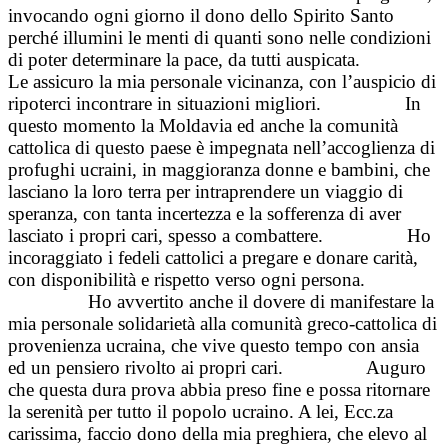
invocando ogni giorno il dono dello Spirito Santo
perché illumini le menti di quanti sono nelle condizioni
di poter determinare la pace, da tutti auspicata.
Le assicuro la mia personale vicinanza, con l’auspicio di
ripoterci incontrare in situazioni migliori.
In
questo momento la Moldavia ed anche la comunità
cattolica di questo paese è impegnata nell’accoglienza di
profughi ucraini, in maggioranza donne e bambini, che
lasciano la loro terra per intraprendere un viaggio di
speranza, con tanta incertezza e la sofferenza di aver
lasciato i propri cari, spesso a combattere.
Ho
incoraggiato i fedeli cattolici a pregare e donare carità,
con disponibilità e rispetto verso ogni persona.
Ho avvertito anche il dovere di manifestare la
mia personale solidarietà alla comunità greco-cattolica di
provenienza ucraina, che vive questo tempo con ansia
ed un pensiero rivolto ai propri cari.
Auguro
che questa dura prova abbia preso fine e possa ritornare
la serenità per tutto il popolo ucraino. A lei, Ecc.za
carissima, faccio dono della mia preghiera, che elevo al