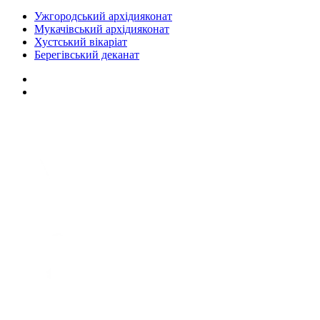
Ужгородський архідияконат
Мукачівський архідияконат
Хустський вікаріат
Берегівський деканат