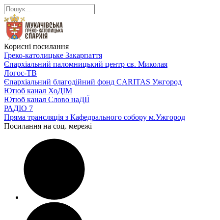
Корисні посилання
Греко-католицьке Закарпаття
Єпархіальний паломницький центр св. Миколая
Логос-ТВ
Єпархіальний благодійний фонд CARITAS Ужгород
Ютюб канал ХоДІМ
Ютюб канал Слово наДІЇ
РАДІО 7
Пряма трансляція з Кафедрального собору м.Ужгород
Посилання на соц. мережі