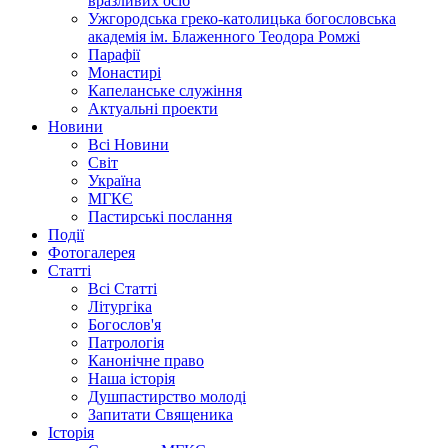
вразливих осіб
Ужгородська греко-католицька богословська
академія ім. Блаженного Теодора Ромжі
Парафії
Монастирі
Капеланське служіння
Актуальні проекти
Новини
Всі Новини
Світ
Україна
МГКЄ
Пастирські послання
Події
Фотогалерея
Статті
Всі Статті
Літургіка
Богослов'я
Патрологія
Канонічне право
Наша історія
Душпастирство молоді
Запитати Священика
Історія