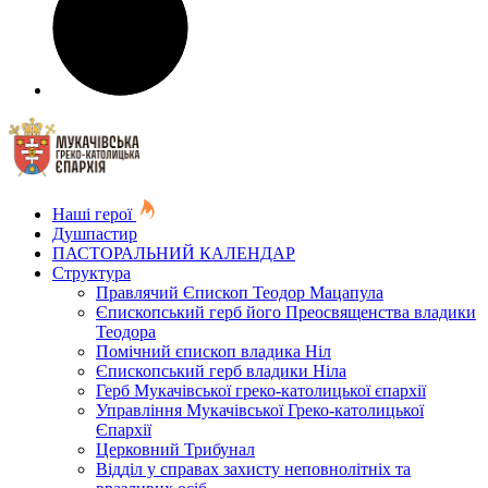
Наші герої
Душпастир
ПАСТОРАЛЬНИЙ КАЛЕНДАР
Структура
Правлячий Єпископ Теодор Мацапула
Єпископський герб його Преосвященства владики
Теодора
Помічний єпископ владика Ніл
Єпископський герб владики Ніла
Герб Мукачівської греко-католицької єпархії
Управління Мукачівської Греко-католицької
Єпархії
Церковний Трибунал
Відділ у справах захисту неповнолітніх та