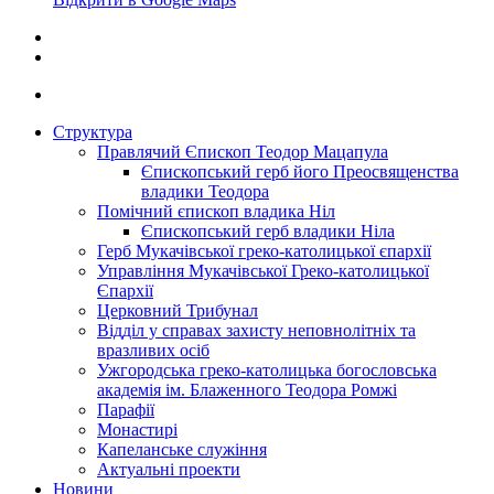
Структура
Правлячий Єпископ Теодор Мацапула
Єпископський герб його Преосвященства
владики Теодора
Помічний єпископ владика Ніл
Єпископський герб владики Ніла
Герб Мукачівської греко-католицької єпархії
Управління Мукачівської Греко-католицької
Єпархії
Церковний Трибунал
Відділ у справах захисту неповнолітніх та
вразливих осіб
Ужгородська греко-католицька богословська
академія ім. Блаженного Теодора Ромжі
Парафії
Монастирі
Капеланське служіння
Актуальні проекти
Новини