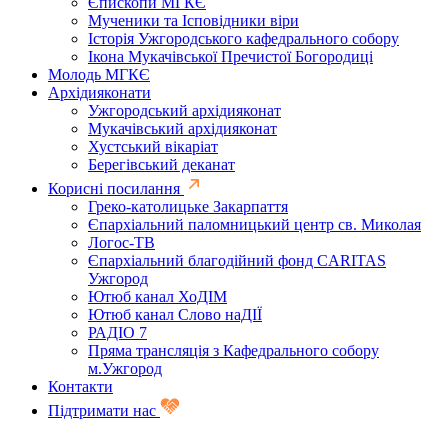
Єпископи МГКЄ
Мученики та Ісповідники віри
Історія Ужгородського кафедрального собору
Ікона Мукачівської Пречистої Богородиці
Молодь МГКЄ
Архідияконати
Ужгородський архідияконат
Мукачівський архідияконат
Хустський вікаріат
Берегівський деканат
Корисні посилання
Греко-католицьке Закарпаття
Єпархіальний паломницький центр св. Миколая
Логос-ТВ
Єпархіальний благодійний фонд CARITAS
Ужгород
Ютюб канал ХоДІМ
Ютюб канал Слово наДІЇ
РАДІО 7
Пряма трансляція з Кафедрального собору
м.Ужгород
Контакти
Підтримати нас