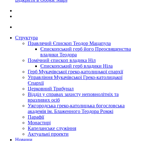
Структура
Правлячий Єпископ Теодор Мацапула
Єпископський герб його Преосвященства
владики Теодора
Помічний єпископ владика Ніл
Єпископський герб владики Ніла
Герб Мукачівської греко-католицької єпархії
Управління Мукачівської Греко-католицької
Єпархії
Церковний Трибунал
Відділ у справах захисту неповнолітніх та
вразливих осіб
Ужгородська греко-католицька богословська
академія ім. Блаженного Теодора Ромжі
Парафії
Монастирі
Капеланське служіння
Актуальні проекти
Новини