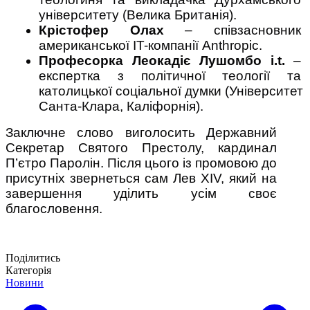
університету (Велика Британія).
Крістофер Олах
 – співзасновник 
американської IT-компанії Anthropic.
Професорка Леокадіє Лушомбо i.t.
 – 
експертка з політичної теології та 
католицької соціальної думки (Університет 
Санта-Клара, Каліфорнія).
Заключне слово виголосить Державний 
Секретар Святого Престолу, кардинал 
П’єтро Паролін. Після цього із промовою до 
присутніх звернеться сам Лев XIV, який на 
завершення уділить усім своє 
благословення.
Поділитись
Категорія
Новини