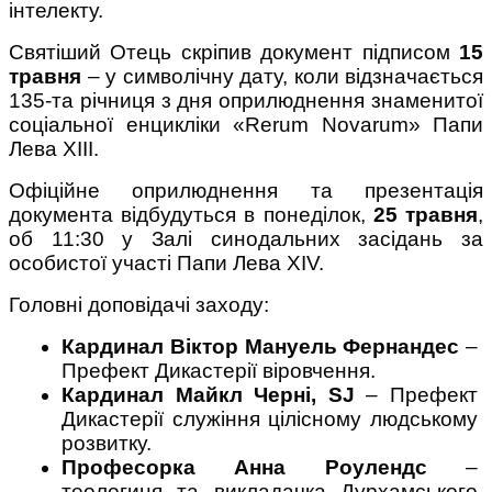
інтелекту.
Святіший Отець скріпив документ підписом 
15 
травня
 – у символічну дату, коли відзначається 
135-та річниця з дня оприлюднення знаменитої 
соціальної енцикліки «Rerum Novarum» Папи 
Лева XIII.
Офіційне оприлюднення та презентація 
документа відбудуться в понеділок, 
25 травня
, 
об 11:30 у Залі синодальних засідань за 
особистої участі Папи Лева XIV.
Головні доповідачі заходу:
Кардинал Віктор Мануель Фернандес
 – 
Префект Дикастерії віровчення.
Кардинал Майкл Черні, SJ
 – Префект 
Дикастерії служіння цілісному людському 
розвитку.
Професорка Анна Роулендс
 – 
теологиня та викладачка Дурхамського 