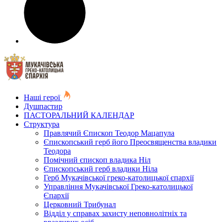
Наші герої
Душпастир
ПАСТОРАЛЬНИЙ КАЛЕНДАР
Структура
Правлячий Єпископ Теодор Мацапула
Єпископський герб його Преосвященства владики
Теодора
Помічний єпископ владика Ніл
Єпископський герб владики Ніла
Герб Мукачівської греко-католицької єпархії
Управління Мукачівської Греко-католицької
Єпархії
Церковний Трибунал
Відділ у справах захисту неповнолітніх та