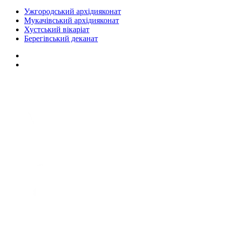
Ужгородський архідияконат
Мукачівський архідияконат
Хустський вікаріат
Берегівський деканат