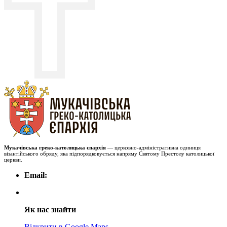
Мукачівська греко-католицька єпархія
— церковно-адміністративна одиниця
візантійського обряду, яка підпорядковується напряму Святому Престолу католицької
церкви.
Email:
Як нас знайти
Відкрити в Google Maps