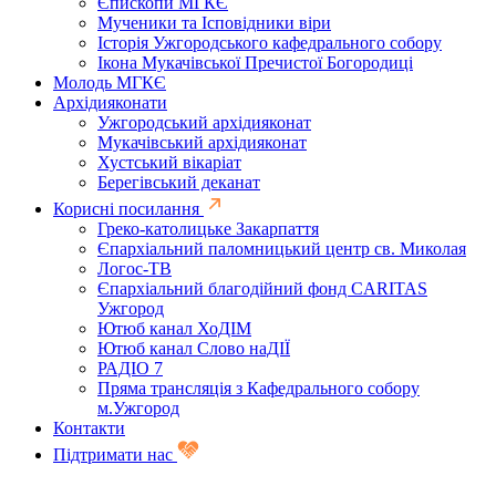
Єпископи МГКЄ
Мученики та Ісповідники віри
Історія Ужгородського кафедрального собору
Ікона Мукачівської Пречистої Богородиці
Молодь МГКЄ
Архідияконати
Ужгородський архідияконат
Мукачівський архідияконат
Хустський вікаріат
Берегівський деканат
Корисні посилання
Греко-католицьке Закарпаття
Єпархіальний паломницький центр св. Миколая
Логос-ТВ
Єпархіальний благодійний фонд CARITAS
Ужгород
Ютюб канал ХоДІМ
Ютюб канал Слово наДІЇ
РАДІО 7
Пряма трансляція з Кафедрального собору
м.Ужгород
Контакти
Підтримати нас