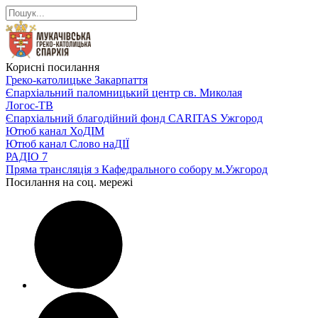
Корисні посилання
Греко-католицьке Закарпаття
Єпархіальний паломницький центр св. Миколая
Логос-ТВ
Єпархіальний благодійний фонд CARITAS Ужгород
Ютюб канал ХоДІМ
Ютюб канал Слово наДІЇ
РАДІО 7
Пряма трансляція з Кафедрального собору м.Ужгород
Посилання на соц. мережі