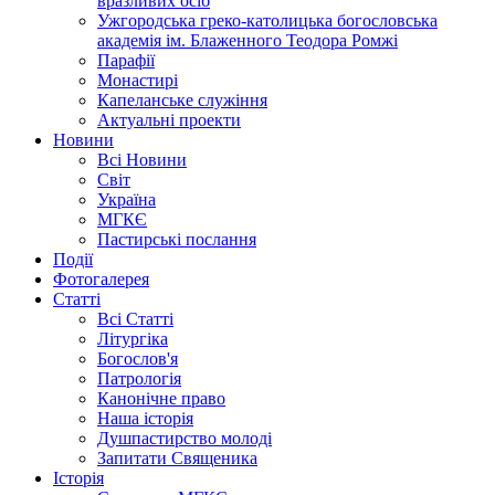
вразливих осіб
Ужгородська греко-католицька богословська
академія ім. Блаженного Теодора Ромжі
Парафії
Монастирі
Капеланське служіння
Актуальні проекти
Новини
Всі Новини
Світ
Україна
МГКЄ
Пастирські послання
Події
Фотогалерея
Статті
Всі Статті
Літургіка
Богослов'я
Патрологія
Канонічне право
Наша історія
Душпастирство молоді
Запитати Священика
Історія