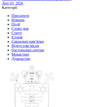
Лип 03, 2026
Категорії
Пресцентр
Новини
Події
Слово дня
Статті
Історія
Сакральні пам’ятки
Відпустові місця
Пасторальні центри
Монастирі
Душпастир