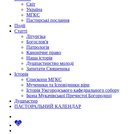
Світ
Україна
МГКЄ
Пастирські послання
Події
Статті
Літургіка
Богослов'я
Патрологія
Канонічне право
Наша історія
Душпастирство молоді
Запитати Священика
Історія
Єпископи МГКЄ
Мученики та Ісповідники віри
Історія Ужгородського кафедрального собору
Ікона Мукачівської Пречистої Богородиці
Душпастир
ПАСТОРАЛЬНИЙ КАЛЕНДАР