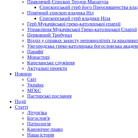
Правлячий Єпископ Теодор Мацапула
Єпископський герб його Преосвященства вла
Помічний єпископ владика Ніл
Єпископський герб владики Ніла
Герб Мукачівської греко-католицької єпархії
Управління Мукачівської Греко-католицької Єпархії
Церковний Трибунал
Відділ у справах захисту неповнолітніх та вразливих
Ужгородська греко-католицька богословська академ
Парафії
Монастирі
Капеланське служіння
Актуальні проекти
Новини
Світ
Україна
МГКЄ
Пастирські послання
Події
Статті
Літургіка
Богослов'я
Патрологія
Канонічне право
Наша історія