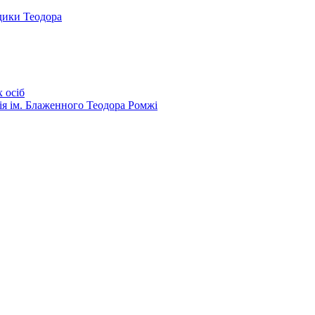
дики Теодора
 осіб
ія ім. Блаженного Теодора Ромжі