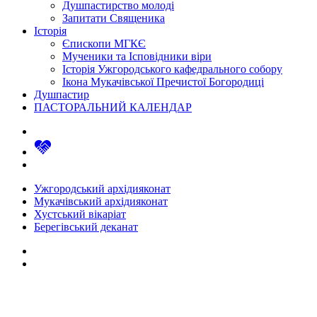
Душпастирство молоді
Запитати Священика
Історія
Єпископи МГКЄ
Мученики та Ісповідники віри
Історія Ужгородського кафедрального собору
Ікона Мукачівської Пречистої Богородиці
Душпастир
ПАСТОРАЛЬНИЙ КАЛЕНДАР
Ужгородський архідияконат
Мукачівський архідияконат
Хустський вікаріат
Берегівський деканат