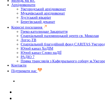
Молодь МГКЄ
Архідияконати
Ужгородський архідияконат
Мукачівський архідияконат
Хустський вікаріат
Берегівський деканат
Корисні посилання
Греко-католицьке Закарпаття
Єпархіальний паломницький центр св. Миколая
Логос-ТВ
Єпархіальний благодійний фонд CARITAS Ужгоро
Ютюб канал ХоДІМ
Ютюб канал Слово наДІЇ
РАДІО 7
Пряма трансляція з Кафедрального собору м.Ужгор
Контакти
Підтримати нас
Задати запитання священику