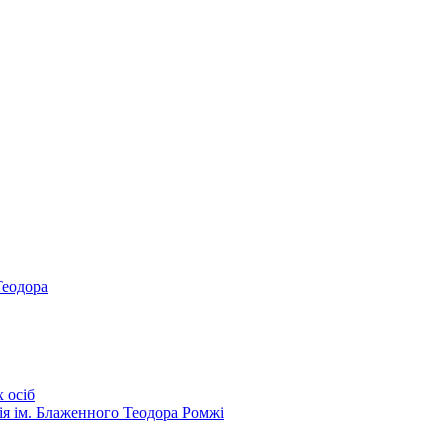
Теодора
 осіб
ія ім. Блаженного Теодора Ромжі