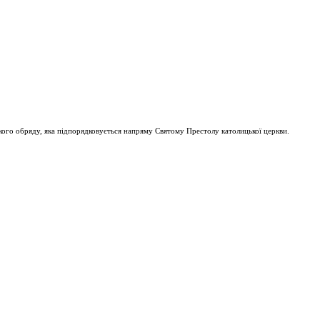
ого обряду, яка підпорядковується напряму Святому Престолу католицької церкви.