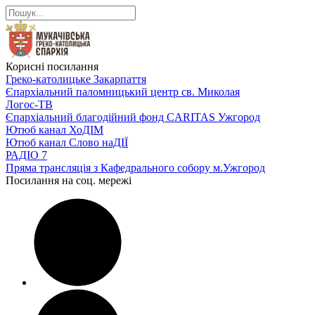
Корисні посилання
Греко-католицьке Закарпаття
Єпархіальний паломницький центр св. Миколая
Логос-ТВ
Єпархіальний благодійний фонд CARITAS Ужгород
Ютюб канал ХоДІМ
Ютюб канал Слово наДІЇ
РАДІО 7
Пряма трансляція з Кафедрального собору м.Ужгород
Посилання на соц. мережі