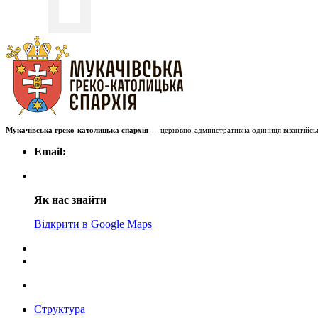
Мукачівська греко-католицька єпархія
— церковно-адміністративна одиниця візантійськ
Email:
Як нас знайти
Відкрити в Google Maps
Структура