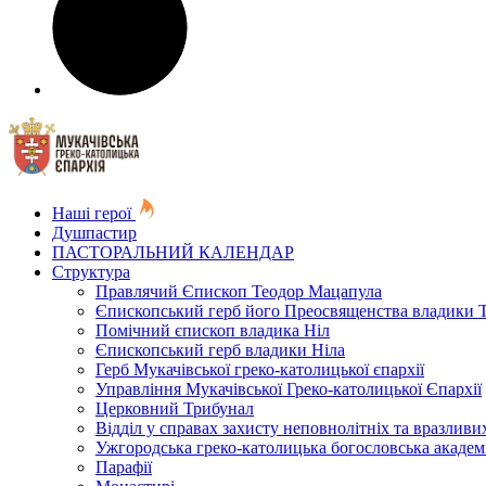
Наші герої
Душпастир
ПАСТОРАЛЬНИЙ КАЛЕНДАР
Структура
Правлячий Єпископ Теодор Мацапула
Єпископський герб його Преосвященства владики 
Помічний єпископ владика Ніл
Єпископський герб владики Ніла
Герб Мукачівської греко-католицької єпархії
Управління Мукачівської Греко-католицької Єпархії
Церковний Трибунал
Відділ у справах захисту неповнолітніх та вразливих
Ужгородська греко-католицька богословська академ
Парафії