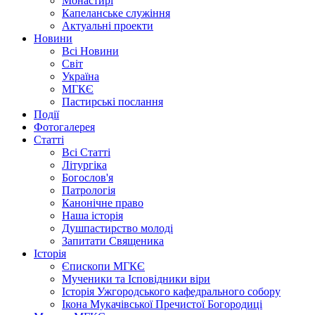
Монастирі
Капеланське служіння
Актуальні проекти
Новини
Всі Новини
Світ
Україна
МГКЄ
Пастирські послання
Події
Фотогалерея
Статті
Всі Статті
Літургіка
Богослов'я
Патрологія
Канонічне право
Наша історія
Душпастирство молоді
Запитати Священика
Історія
Єпископи МГКЄ
Мученики та Ісповідники віри
Історія Ужгородського кафедрального собору
Ікона Мукачівської Пречистої Богородиці