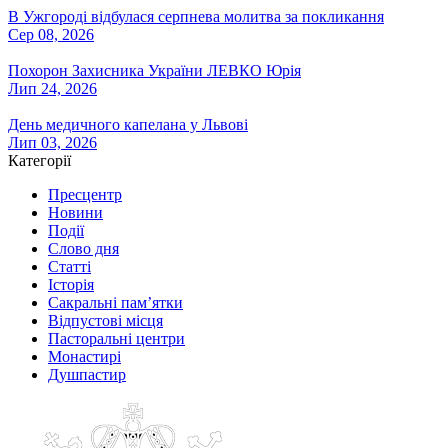
В Ужгороді відбулася серпнева молитва за покликання
Сер 08, 2026
Похорон Захисника України ЛЕВКО Юрія
Лип 24, 2026
День медичного капелана у Львові
Лип 03, 2026
Категорії
Пресцентр
Новини
Події
Слово дня
Статті
Історія
Сакральні пам’ятки
Відпустові місця
Пасторальні центри
Монастирі
Душпастир