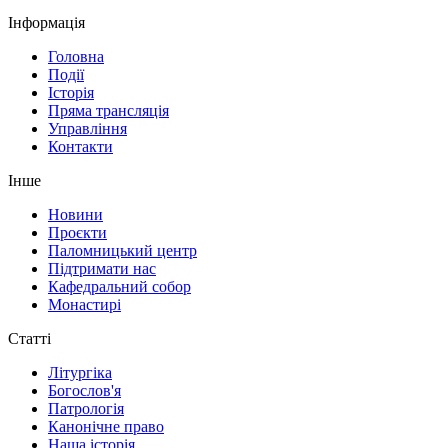
Інформація
Головна
Події
Історія
Пряма трансляція
Управління
Контакти
Інше
Новини
Проєкти
Паломницький центр
Підтримати нас
Кафедральний собор
Монастирі
Статті
Літургіка
Богослов'я
Патрологія
Канонічне право
Наша історія