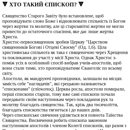
🔻 ХТО ТАКИЙ ЄПИСКОП? 🔻
Священство Старого Завіту було встановлене, щоб
проповідувати слово Боже і відновлювати спільність із Богом
через жертви та молитву, але ці старозавітні жертви не могли
привести до остаточного спасіння, яке дає лише жертва
Христа.
Христос-первосвященник зробив Церкву "Царством
священників Богові і Отцеві Своєму" (Од. 1,6). Ціла
християнська спільнота як така є священичою через Хрещення
та покликання до участі у місії Христа. Однак Христос з-
поміж усіх в особливий спосіб вибрав учнів-апостолів, щоб
вони стали тими, хто проповідуватиме Євангеліє по всьому
світу.
Апостоли, як мандруючі проповідники, залишали на місцях
замість себе "наглядачів", які грецькою називаються
"єпископами" (επίσκοπος). Церква росла, апостоли помирали,
перші єпископи старіли, тому вже самі єпископи почали
передавати своїм наступникам через покладання рук та
молитву благодать священства. Так, крізь два тисячоліття,
благодать єпископства тягнеться і до наших днів.
Через єпископське свячення уділяється вся повнота Таїнства
Священства. Висвячення робить єпископа законним
наступником апостолів і членом Колегії єпископів, що разом з