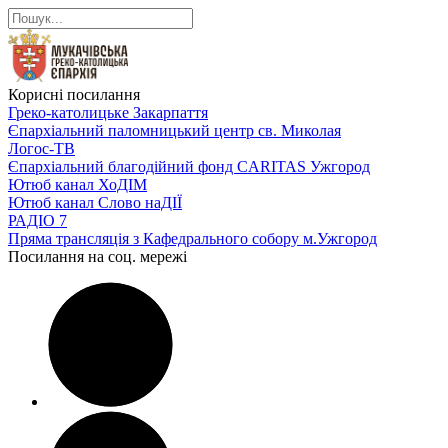
Корисні посилання
Греко-католицьке Закарпаття
Єпархіальний паломницький центр св. Миколая
Логос-ТВ
Єпархіальний благодійний фонд CARITAS Ужгород
Ютюб канал ХоДІМ
Ютюб канал Слово наДІЇ
РАДІО 7
Пряма трансляція з Кафедрального собору м.Ужгород
Посилання на соц. мережі