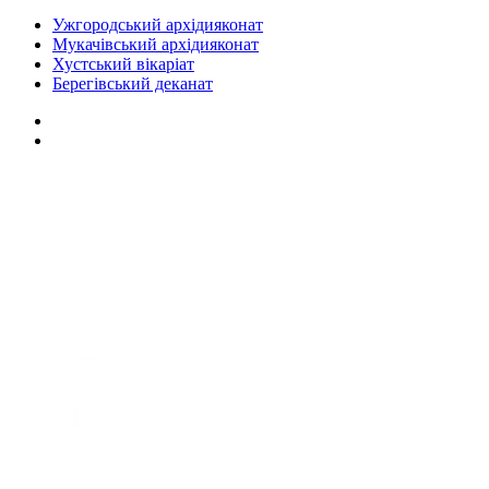
Ужгородський архідияконат
Мукачівський архідияконат
Хустський вікаріат
Берегівський деканат