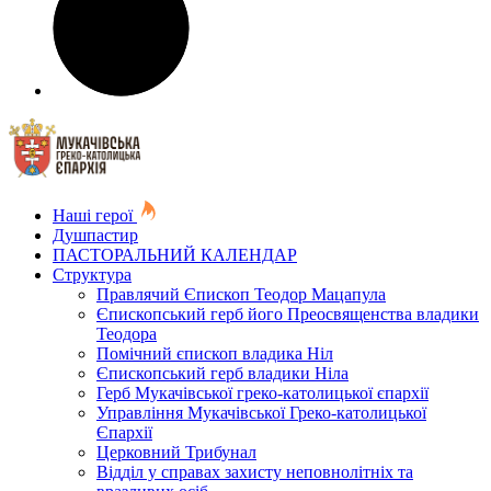
Наші герої
Душпастир
ПАСТОРАЛЬНИЙ КАЛЕНДАР
Структура
Правлячий Єпископ Теодор Мацапула
Єпископський герб його Преосвященства владики
Теодора
Помічний єпископ владика Ніл
Єпископський герб владики Ніла
Герб Мукачівської греко-католицької єпархії
Управління Мукачівської Греко-католицької
Єпархії
Церковний Трибунал
Відділ у справах захисту неповнолітніх та