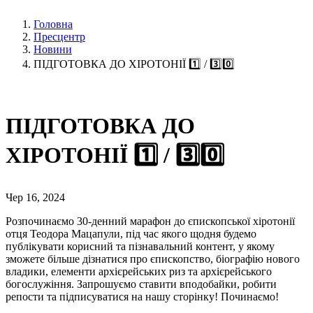
Головна
Пресцентр
Новини
ПІДГОТОВКА ДО ХІРОТОНІЇ 1️⃣ / 3️⃣0️⃣
ПІДГОТОВКА ДО
ХІРОТОНІЇ 1️⃣ / 3️⃣0️⃣
Чер 16, 2024
Розпочинаємо 30-денний марафон до єпископської хіротонії
отця Теодора Мацапули, під час якого щодня будемо
публікувати корисний та пізнавальний контент, у якому
зможете більше дізнатися про єпископство, біографію нового
владики, елементи архієрейських риз та архієрейського
богослужіння. Запрошуємо ставити вподобайки, робити
репости та підписуватися на нашу сторінку! Починаємо!