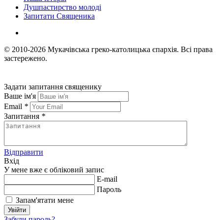
Душпастирство молоді
Запитати Священика
© 2010-2026
Мукачівська греко-католицька єпархія.
Всі права
застережено.
Задати запитання священику
Ваше ім'я
Email
*
Запитання
*
Відправити
Вхід
У мене вже є обліковий запис
E-mail
Пароль
Запам'ятати мене
Увійти
Забули пароль?