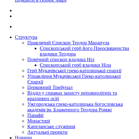
Структура
Правлячий Єпископ Теодор Мацапула
Єпископський герб його Преосвященства
владики Теодора
Помічний єпископ владика Ніл
Єпископський герб владики Ніла
Герб Мукачівської греко-католицької єпархії
Управління Мукачівської Греко-католицької
Єпархії
Церковний Трибунал
Відділ у справах захисту неповнолітніх та
вразливих осіб
Ужгородська греко-католицька богословська
академія ім. Блаженного Теодора Ромжі
Парафії
Монастирі
Капеланське служіння
Актуальні проекти
Новини