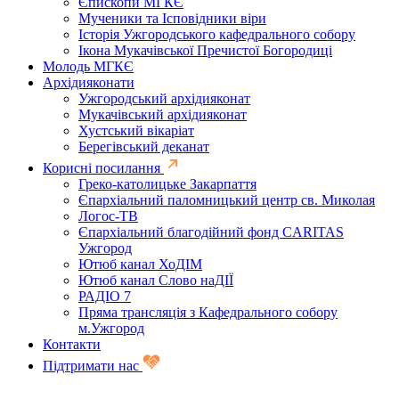
Єпископи МГКЄ
Мученики та Ісповідники віри
Історія Ужгородського кафедрального собору
Ікона Мукачівської Пречистої Богородиці
Молодь МГКЄ
Архідияконати
Ужгородський архідияконат
Мукачівський архідияконат
Хустський вікаріат
Берегівський деканат
Корисні посилання
Греко-католицьке Закарпаття
Єпархіальний паломницький центр св. Миколая
Логос-ТВ
Єпархіальний благодійний фонд CARITAS
Ужгород
Ютюб канал ХоДІМ
Ютюб канал Слово наДІЇ
РАДІО 7
Пряма трансляція з Кафедрального собору
м.Ужгород
Контакти
Підтримати нас