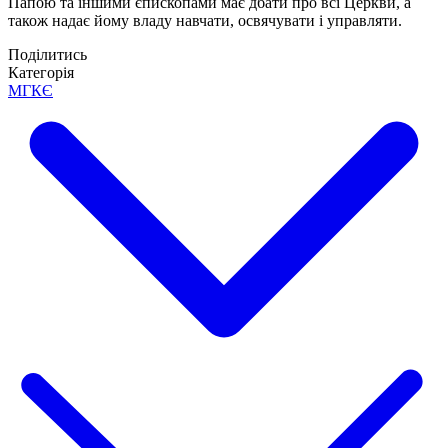
Папою та іншими єпископами має дбати про всі Церкви, а
також надає йому владу навчати, освячувати і управляти.
Поділитись
Категорія
МГКЄ