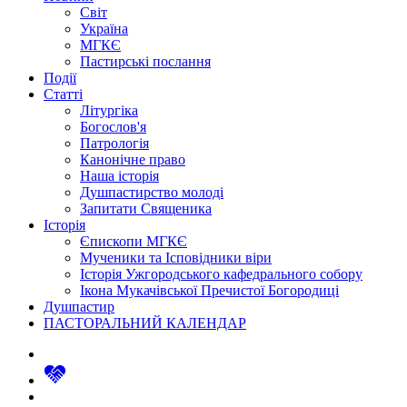
Світ
Україна
МГКЄ
Пастирські послання
Події
Статті
Літургіка
Богослов'я
Патрологія
Канонічне право
Наша історія
Душпастирство молоді
Запитати Священика
Історія
Єпископи МГКЄ
Мученики та Ісповідники віри
Історія Ужгородського кафедрального собору
Ікона Мукачівської Пречистої Богородиці
Душпастир
ПАСТОРАЛЬНИЙ КАЛЕНДАР