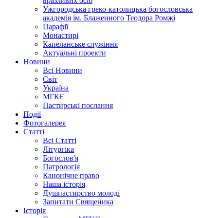
вразливих осіб
Ужгородська греко-католицька богословська
академія ім. Блаженного Теодора Ромжі
Парафії
Монастирі
Капеланське служіння
Актуальні проекти
Новини
Всі Новини
Світ
Україна
МГКЄ
Пастирські послання
Події
Фотогалерея
Статті
Всі Статті
Літургіка
Богослов'я
Патрологія
Канонічне право
Наша історія
Душпастирство молоді
Запитати Священика
Історія