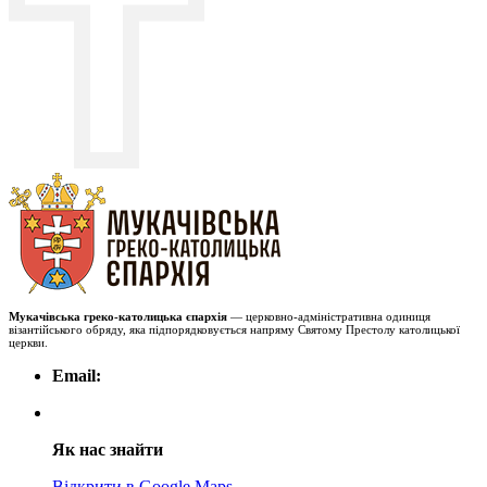
Мукачівська греко-католицька єпархія
— церковно-адміністративна одиниця
візантійського обряду, яка підпорядковується напряму Святому Престолу католицької
церкви.
Email:
Як нас знайти
Відкрити в Google Maps