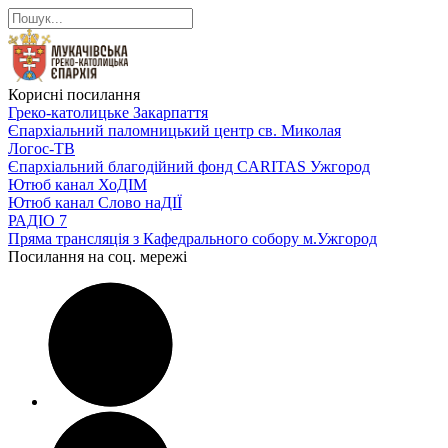
Корисні посилання
Греко-католицьке Закарпаття
Єпархіальний паломницький центр св. Миколая
Логос-ТВ
Єпархіальний благодійний фонд CARITAS Ужгород
Ютюб канал ХоДІМ
Ютюб канал Слово наДІЇ
РАДІО 7
Пряма трансляція з Кафедрального собору м.Ужгород
Посилання на соц. мережі