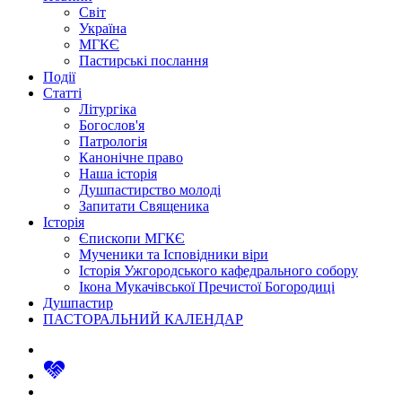
Світ
Україна
МГКЄ
Пастирські послання
Події
Статті
Літургіка
Богослов'я
Патрологія
Канонічне право
Наша історія
Душпастирство молоді
Запитати Священика
Історія
Єпископи МГКЄ
Мученики та Ісповідники віри
Історія Ужгородського кафедрального собору
Ікона Мукачівської Пречистої Богородиці
Душпастир
ПАСТОРАЛЬНИЙ КАЛЕНДАР