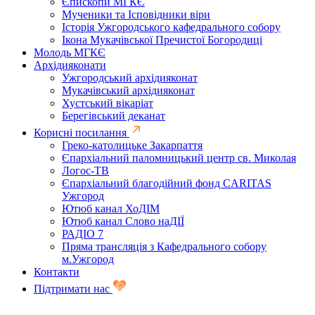
Єпископи МГКЄ
Мученики та Ісповідники віри
Історія Ужгородського кафедрального собору
Ікона Мукачівської Пречистої Богородиці
Молодь МГКЄ
Архідияконати
Ужгородський архідияконат
Мукачівський архідияконат
Хустський вікаріат
Берегівський деканат
Корисні посилання
Греко-католицьке Закарпаття
Єпархіальний паломницький центр св. Миколая
Логос-ТВ
Єпархіальний благодійний фонд CARITAS
Ужгород
Ютюб канал ХоДІМ
Ютюб канал Слово наДІЇ
РАДІО 7
Пряма трансляція з Кафедрального собору
м.Ужгород
Контакти
Підтримати нас