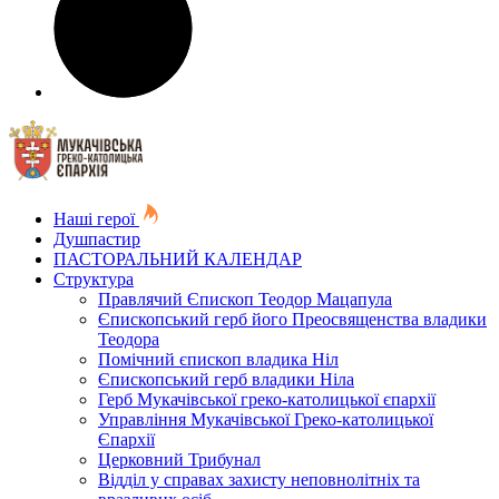
Наші герої
Душпастир
ПАСТОРАЛЬНИЙ КАЛЕНДАР
Структура
Правлячий Єпископ Теодор Мацапула
Єпископський герб його Преосвященства владики
Теодора
Помічний єпископ владика Ніл
Єпископський герб владики Ніла
Герб Мукачівської греко-католицької єпархії
Управління Мукачівської Греко-католицької
Єпархії
Церковний Трибунал
Відділ у справах захисту неповнолітніх та