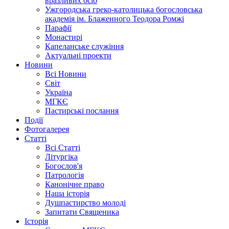
вразливих осіб
Ужгородська греко-католицька богословська
академія ім. Блаженного Теодора Ромжі
Парафії
Монастирі
Капеланське служіння
Актуальні проекти
Новини
Всі Новини
Світ
Україна
МГКЄ
Пастирські послання
Події
Фотогалерея
Статті
Всі Статті
Літургіка
Богослов'я
Патрологія
Канонічне право
Наша історія
Душпастирство молоді
Запитати Священика
Історія