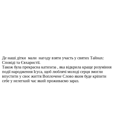
Де наші дітки мали нагоду взяти участь у святих Тайнах:
Сповіді та Євхаристії.
Також була прекрасна катихеза , яка відкрила краще розуміння
події народження Ісуса, щоб люблячі молоді серця змогли
впустити у своє життя Воплочене Слово яким буде кріпити
себе у нелегкий час який проживаємо зараз.