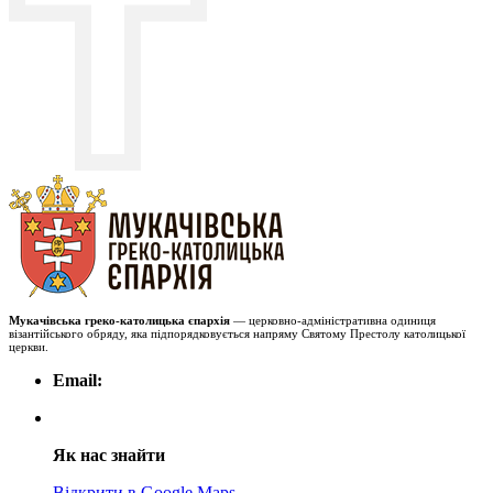
Мукачівська греко-католицька єпархія
— церковно-адміністративна одиниця
візантійського обряду, яка підпорядковується напряму Святому Престолу католицької
церкви.
Email:
Як нас знайти
Відкрити в Google Maps