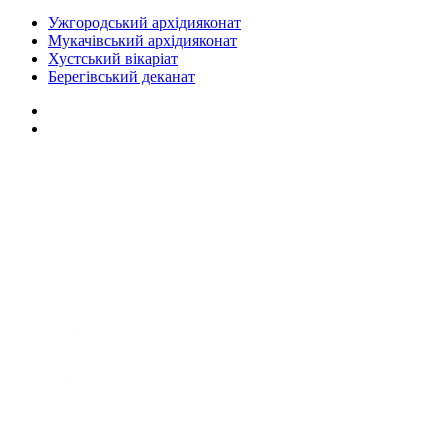
Ужгородський архідияконат
Мукачівський архідияконат
Хустський вікаріат
Берегівський деканат