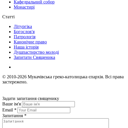
Кафедральний собор
Монастирі
Статті
Літургіка
Богослов'я
Патрологія
Канонічне право
Наша історія
Душпастирство молоді
Запитати Священика
© 2010-2026
Мукачівська греко-католицька єпархія.
Всі права
застережено.
Задати запитання священику
Ваше ім'я
Email
*
Запитання
*