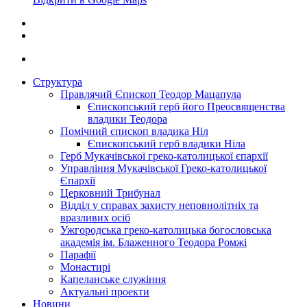
Структура
Правлячий Єпископ Теодор Мацапула
Єпископський герб його Преосвященства
владики Теодора
Помічний єпископ владика Ніл
Єпископський герб владики Ніла
Герб Мукачівської греко-католицької єпархії
Управління Мукачівської Греко-католицької
Єпархії
Церковний Трибунал
Відділ у справах захисту неповнолітніх та
вразливих осіб
Ужгородська греко-католицька богословська
академія ім. Блаженного Теодора Ромжі
Парафії
Монастирі
Капеланське служіння
Актуальні проекти
Новини