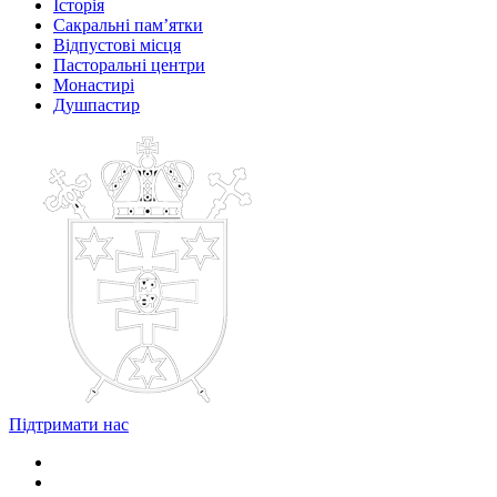
Історія
Сакральні пам’ятки
Відпустові місця
Пасторальні центри
Монастирі
Душпастир
Підтримати нас