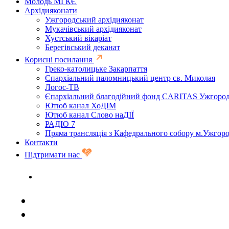
Молодь МГКЄ
Архідияконати
Ужгородський архідияконат
Мукачівський архідияконат
Хустський вікаріат
Берегівський деканат
Корисні посилання
Греко-католицьке Закарпаття
Єпархіальний паломницький центр св. Миколая
Логос-ТВ
Єпархіальний благодійний фонд CARITAS Ужгоро
Ютюб канал ХоДІМ
Ютюб канал Слово наДІЇ
РАДІО 7
Пряма трансляція з Кафедрального собору м.Ужгор
Контакти
Підтримати нас
Задати запитання священику