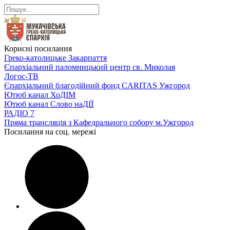
Корисні посилання
Греко-католицьке Закарпаття
Єпархіальний паломницький центр св. Миколая
Логос-ТВ
Єпархіальний благодійний фонд CARITAS Ужгород
Ютюб канал ХоДІМ
Ютюб канал Слово наДІЇ
РАДІО 7
Пряма трансляція з Кафедрального собору м.Ужгород
Посилання на соц. мережі