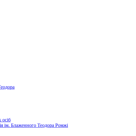
Теодора
 осіб
ія ім. Блаженного Теодора Ромжі