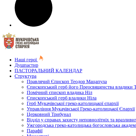
Наші герої
Душпастир
ПАСТОРАЛЬНИЙ КАЛЕНДАР
Структура
Правлячий Єпископ Теодор Мацапула
Єпископський герб його Преосвященства владики 
Помічний єпископ владика Ніл
Єпископський герб владики Ніла
Герб Мукачівської греко-католицької єпархії
Управління Мукачівської Греко-католицької Єпархії
Церковний Трибунал
Відділ у справах захисту неповнолітніх та вразливих
Ужгородська греко-католицька богословська академ
Парафії