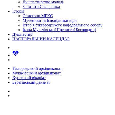
Душпастирство молоді
Запитати Священика
Історія
Єпископи МГКЄ
Мученики та Ісповідники віри
Історія Ужгородського кафедрального собору
Ікона Мукачівської Пречистої Богородиці
Душпастир
ПАСТОРАЛЬНИЙ КАЛЕНДАР
Ужгородський архідияконат
Мукачівський архідияконат
Хустський вікаріат
Берегівський деканат