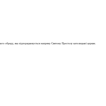
ого обряду, яка підпорядковується напряму Святому Престолу католицької церкви.