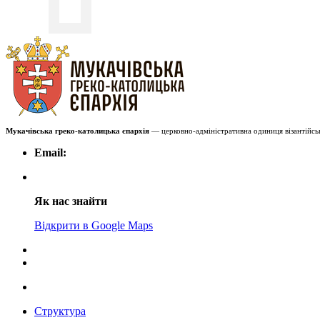
Мукачівська греко-католицька єпархія
— церковно-адміністративна одиниця візантійськ
Email:
Як нас знайти
Відкрити в Google Maps
Структура