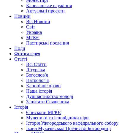
Монастирі
Капеланське служіння
Актуальні проекти
Новини
Всі Новини
Світ
Україна
МГКЄ
Пастирські послання
Події
Фотогалерея
Статті
Всі Статті
Літургіка
Богослов'я
Патрологія
Канонічне право
Наша історія
Душпастирство молоді
Запитати Священика
Історія
Єпископи МГКЄ
Мученики та Ісповідники віри
Історія Ужгородського кафедрального собору
Ікона Мукачівської Пречистої Богородиці