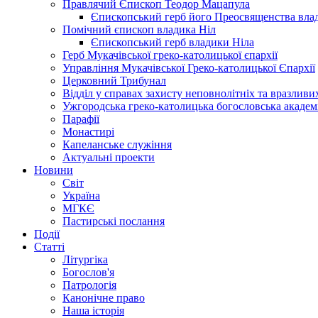
Правлячий Єпископ Теодор Мацапула
Єпископський герб його Преосвященства вла
Помічний єпископ владика Ніл
Єпископський герб владики Ніла
Герб Мукачівської греко-католицької єпархії
Управління Мукачівської Греко-католицької Єпархії
Церковний Трибунал
Відділ у справах захисту неповнолітніх та вразливих
Ужгородська греко-католицька богословська академ
Парафії
Монастирі
Капеланське служіння
Актуальні проекти
Новини
Світ
Україна
МГКЄ
Пастирські послання
Події
Статті
Літургіка
Богослов'я
Патрологія
Канонічне право
Наша історія