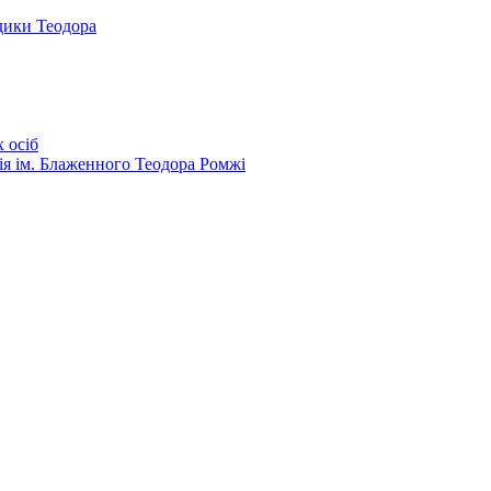
дики Теодора
 осіб
ія ім. Блаженного Теодора Ромжі