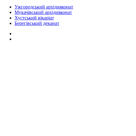
Ужгородський архідияконат
Мукачівський архідияконат
Хустський вікаріат
Берегівський деканат