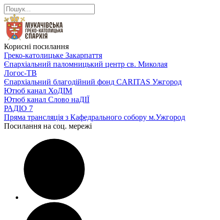
Корисні посилання
Греко-католицьке Закарпаття
Єпархіальний паломницький центр св. Миколая
Логос-ТВ
Єпархіальний благодійний фонд CARITAS Ужгород
Ютюб канал ХоДІМ
Ютюб канал Слово наДІЇ
РАДІО 7
Пряма трансляція з Кафедрального собору м.Ужгород
Посилання на соц. мережі