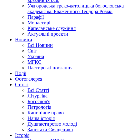
вразливих осіб
Ужгородська греко-католицька богословська
академія ім. Блаженного Теодора Ромжі
Парафії
Монастирі
Капеланське служіння
Актуальні проекти
Новини
Всі Новини
Світ
Україна
МГКЄ
Пастирські послання
Події
Фотогалерея
Статті
Всі Статті
Літургіка
Богослов'я
Патрологія
Канонічне право
Наша історія
Душпастирство молоді
Запитати Священика
Історія