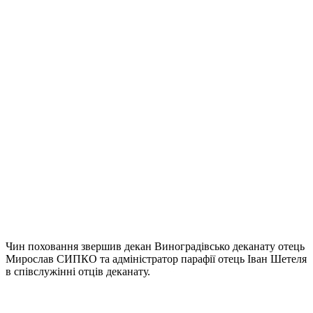
Чин поховання звершив декан Виноградівсько деканату отець
Мирослав СИПКО та адміністратор парафії отець Іван Шетеля
в співслужінні отців деканату.