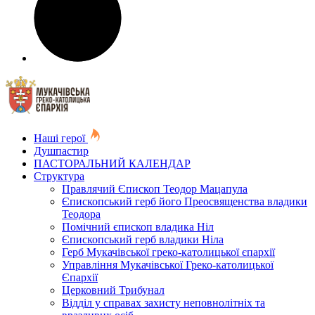
Наші герої
Душпастир
ПАСТОРАЛЬНИЙ КАЛЕНДАР
Структура
Правлячий Єпископ Теодор Мацапула
Єпископський герб його Преосвященства владики
Теодора
Помічний єпископ владика Ніл
Єпископський герб владики Ніла
Герб Мукачівської греко-католицької єпархії
Управління Мукачівської Греко-католицької
Єпархії
Церковний Трибунал
Відділ у справах захисту неповнолітніх та