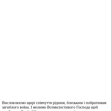
Висловлюємо щирі співчуття рідним, близьким і побратимам
загиблого воїна. І молимо Всемилостивого Господа щоб