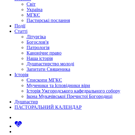
Світ
Україна
МГКЄ
Пастирські послання
Події
Статті
Літургіка
Богослов'я
Патрологія
Канонічне право
Наша історія
Душпастирство молоді
Запитати Священика
Історія
Єпископи МГКЄ
Мученики та Ісповідники віри
Історія Ужгородського кафедрального собору
Ікона Мукачівської Пречистої Богородиці
Душпастир
ПАСТОРАЛЬНИЙ КАЛЕНДАР