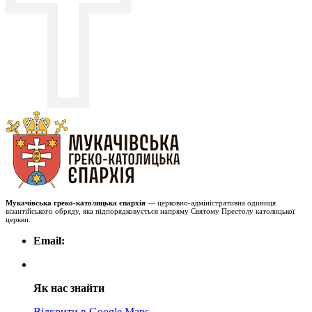
Мукачівська греко-католицька єпархія
— церковно-адміністративна одиниця
візантійського обряду, яка підпорядковується напряму Святому Престолу католицької
церкви.
Email:
Як нас знайти
Відкрити в Google Maps