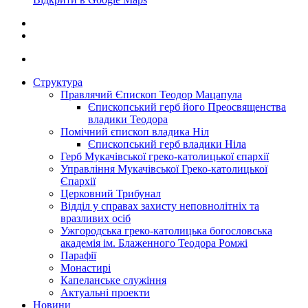
Структура
Правлячий Єпископ Теодор Мацапула
Єпископський герб його Преосвященства
владики Теодора
Помічний єпископ владика Ніл
Єпископський герб владики Ніла
Герб Мукачівської греко-католицької єпархії
Управління Мукачівської Греко-католицької
Єпархії
Церковний Трибунал
Відділ у справах захисту неповнолітніх та
вразливих осіб
Ужгородська греко-католицька богословська
академія ім. Блаженного Теодора Ромжі
Парафії
Монастирі
Капеланське служіння
Актуальні проекти
Новини