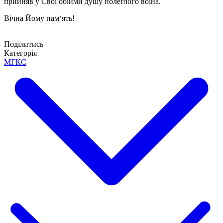
прийняв у Свої обійми душу полеглого воїна.
Вічна Йому пам‘ять!
Поділитись
Категорія
МГКЄ