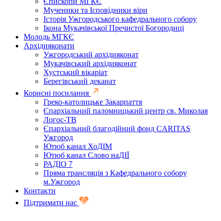
Єпископи МГКЄ
Мученики та Ісповідники віри
Історія Ужгородського кафедрального собору
Ікона Мукачівської Пречистої Богородиці
Молодь МГКЄ
Архідияконати
Ужгородський архідияконат
Мукачівський архідияконат
Хустський вікаріат
Берегівський деканат
Корисні посилання
Греко-католицьке Закарпаття
Єпархіальний паломницький центр св. Миколая
Логос-ТВ
Єпархіальний благодійний фонд CARITAS
Ужгород
Ютюб канал ХоДІМ
Ютюб канал Слово наДІЇ
РАДІО 7
Пряма трансляція з Кафедрального собору
м.Ужгород
Контакти
Підтримати нас