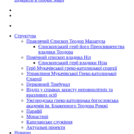
Структура
Правлячий Єпископ Теодор Мацапула
Єпископський герб його Преосвященства
владики Теодора
Помічний єпископ владика Ніл
Єпископський герб владики Ніла
Герб Мукачівської греко-католицької єпархії
Управління Мукачівської Греко-католицької
Єпархії
Церковний Трибунал
Відділ у справах захисту неповнолітніх та
вразливих осіб
Ужгородська греко-католицька богословська
академія ім. Блаженного Теодора Ромжі
Парафії
Монастирі
Капеланське служіння
Актуальні проекти
Новини