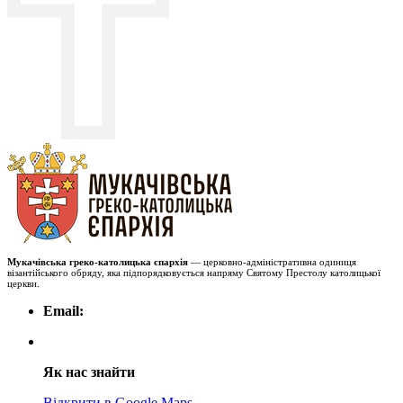
Мукачівська греко-католицька єпархія
— церковно-адміністративна одиниця
візантійського обряду, яка підпорядковується напряму Святому Престолу католицької
церкви.
Email:
Як нас знайти
Відкрити в Google Maps