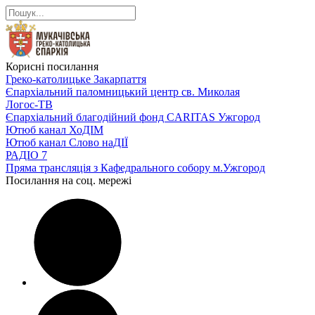
Корисні посилання
Греко-католицьке Закарпаття
Єпархіальний паломницький центр св. Миколая
Логос-ТВ
Єпархіальний благодійний фонд CARITAS Ужгород
Ютюб канал ХоДІМ
Ютюб канал Слово наДІЇ
РАДІО 7
Пряма трансляція з Кафедрального собору м.Ужгород
Посилання на соц. мережі