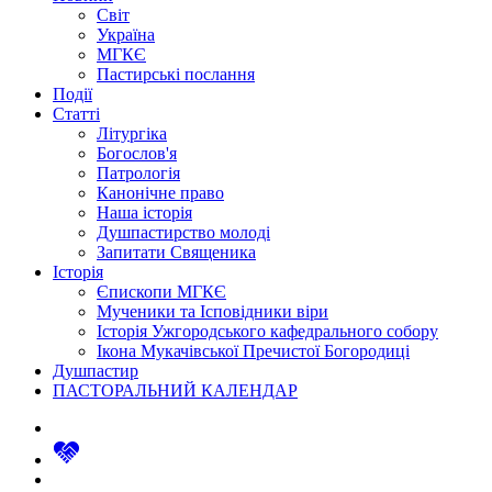
Світ
Україна
МГКЄ
Пастирські послання
Події
Статті
Літургіка
Богослов'я
Патрологія
Канонічне право
Наша історія
Душпастирство молоді
Запитати Священика
Історія
Єпископи МГКЄ
Мученики та Ісповідники віри
Історія Ужгородського кафедрального собору
Ікона Мукачівської Пречистої Богородиці
Душпастир
ПАСТОРАЛЬНИЙ КАЛЕНДАР