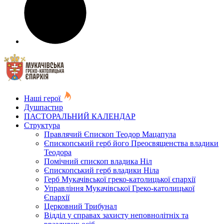
Наші герої
Душпастир
ПАСТОРАЛЬНИЙ КАЛЕНДАР
Структура
Правлячий Єпископ Теодор Мацапула
Єпископський герб його Преосвященства владики
Теодора
Помічний єпископ владика Ніл
Єпископський герб владики Ніла
Герб Мукачівської греко-католицької єпархії
Управління Мукачівської Греко-католицької
Єпархії
Церковний Трибунал
Відділ у справах захисту неповнолітніх та