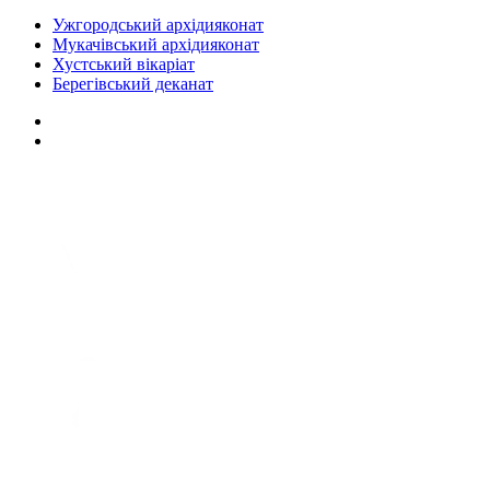
Ужгородський архідияконат
Мукачівський архідияконат
Хустський вікаріат
Берегівський деканат