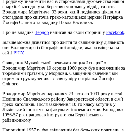
Продовжу знайомити вас із старожилами духовенства нашої
єпархії. Сьогодні у м. Берегово мав змогу відвідати отця
Володимира Маргітича, 93 роки, який поділився цікавими
спогадами про світочів греко-католицької церкви Патріарха
Йосифа Сліпого та владику Павла Василика.
Про це владика
Теодор
написав на своїй сторінці у
Facebook
.
Більше можна дізнатися про життя та священнику діяльність
оця Володимира із біографічної довідки, яка розміщена на
сайті
РІСУ
.
Священик Мукачівської греко-католицької єпархії о.
Володимир Маргітич 19 серпня 1960 року був висвячений за
тюремними ґратами, у Мордовії. Священичі свячення він
отримав з рук мученика за святу віру патріарха Йосифа
Сліпого.
Володимир Маргітич народився 23 лютого 1931 року в селі
Неліпино Свалявського району Закарпатської області в сім’ї
греко-католиків. Після закінчення 10-го класу вступив у
Львівський інститут на факультет іноземних мов. Впродовж
1956-57 рр. працював інструктором Берегівського
райвиконкому.
Наприкінці 1957 р. був звільнений без будь-яких пояснень, а