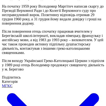
На початку 1959 року Володимир Маргітич написав скаргу до
Президії Верховної Ради і до Колегії Верховного суду про
несправедливий вирок. Позитивну відповідь отримав 29
грудня 1960 року, а 31 грудня йому видали довідку і гроші на
повернення додому.
Після повернення отець спочатку працював вчителем у
Берегівській школі-інтернаті, викладав німецьку, французьку і
англійську мови, а від 1983 до 1993 року – вихователем. У цей
час також проводив активну підпільну душпастирську
діяльність, контактував з іншими греко-католицькими
священиками.
Після виходу Української Греко-Католицької Церкви з підпілля
у 1989 році отець Володимир продовжує священичу діяльність
у м. Берегово
Поділитись
Категорія
МГКЄ