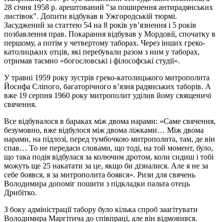
28 січня 1958 р. арештований "за поширення антирадянських
листівок". Допити відбував в Ужгородській тюрмі.
Засуджений за статтею 54 на 8 років ув’язнення і 5 років
позбавлення прав. Покарання відбував у Мордовії, спочатку в
першому, а потім у четвертому таборах. Через інших греко-
католицьких отців, які перебували разом з ним у таборах,
отримав таємно «богословські і філософські студії».
У травні 1959 року зустрів греко-католицького митрополита
Йосифа Сліпого, багаторічного в’язня радянських таборів. А
вже 19 серпня 1960 року митрополит уділив йому священичі
свячення.
Все відбувалося в бараках між двома нарами: «Саме свячення,
безумовно, вже відбулося між двома ліжками… Між двома
нарами, на підлозі, перед тумбочкою митрополита, там, де він
спав… То не передаси словами, що тоді, на той момент, було,
що така подія відбулася за колючим дротом, коли сидиш і тобі
можуть ще 25 накатати за це, якщо би дізналися. Але я не за
себе боявся, я за митрополита боявся». Ризи для свячень
Володимира допоміг пошити з підкладки пальта отець
Дрибітко.
З боку адміністрації табору було кілька спроб заагітувати
Володимира Маргітича до співпраці, але він відмовився.