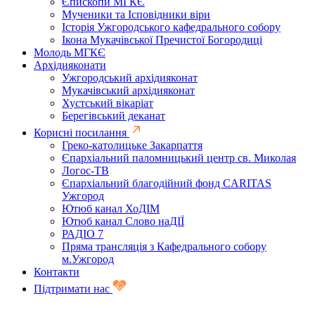
Єпископи МГКЄ
Мученики та Ісповідники віри
Історія Ужгородського кафедрального собору
Ікона Мукачівської Пречистої Богородиці
Молодь МГКЄ
Архідияконати
Ужгородський архідияконат
Мукачівський архідияконат
Хустський вікаріат
Берегівський деканат
Корисні посилання
Греко-католицьке Закарпаття
Єпархіальний паломницький центр св. Миколая
Логос-ТВ
Єпархіальний благодійний фонд CARITAS
Ужгород
Ютюб канал ХоДІМ
Ютюб канал Слово наДІЇ
РАДІО 7
Пряма трансляція з Кафедрального собору
м.Ужгород
Контакти
Підтримати нас