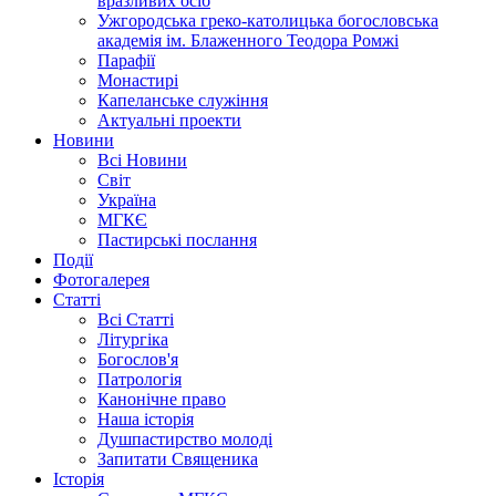
вразливих осіб
Ужгородська греко-католицька богословська
академія ім. Блаженного Теодора Ромжі
Парафії
Монастирі
Капеланське служіння
Актуальні проекти
Новини
Всі Новини
Світ
Україна
МГКЄ
Пастирські послання
Події
Фотогалерея
Статті
Всі Статті
Літургіка
Богослов'я
Патрологія
Канонічне право
Наша історія
Душпастирство молоді
Запитати Священика
Історія