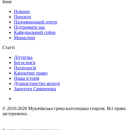
Інше
Новини
Проєкти
Паломницький центр
Підтримати нас
Кафедральний собор
Монастирі
Статті
Літургіка
Богослов'я
Патрологія
Канонічне право
Наша історія
Душпастирство молоді
Запитати Священика
© 2010-2026
Мукачівська греко-католицька єпархія.
Всі права
застережено.