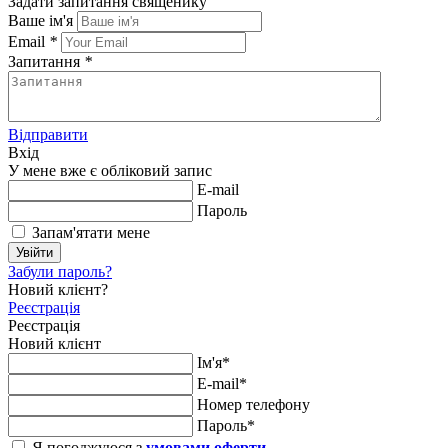
Задати запитання священику
Ваше ім'я
Email
*
Запитання
*
Відправити
Вхід
У мене вже є обліковий запис
E-mail
Пароль
Запам'ятати мене
Увійти
Забули пароль?
Новий клієнт?
Реєстрація
Реєстрація
Новий клієнт
Ім'я*
E-mail*
Номер телефону
Пароль*
Я погоджуюся з
умовами оферти