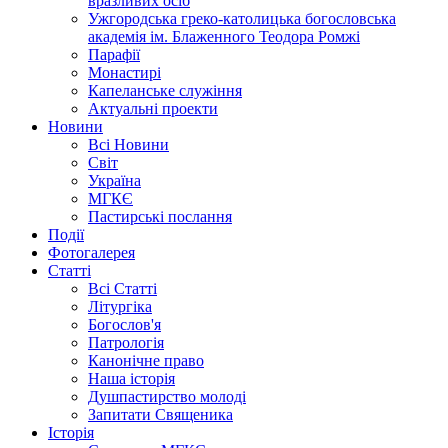
вразливих осіб
Ужгородська греко-католицька богословська
академія ім. Блаженного Теодора Ромжі
Парафії
Монастирі
Капеланське служіння
Актуальні проекти
Новини
Всі Новини
Світ
Україна
МГКЄ
Пастирські послання
Події
Фотогалерея
Статті
Всі Статті
Літургіка
Богослов'я
Патрологія
Канонічне право
Наша історія
Душпастирство молоді
Запитати Священика
Історія