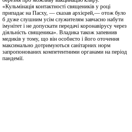
«Кульмінація контактності священиків у році
припадає на Пасху, — сказав архієрей,— отож було
б дуже слушним усім служителям завчасно набути
імунітет і не допускати передачі коронавірусу через
діяльність священика». Владика також запевнив
медиків у тому, що він особисто і його оточення
максимально дотримуються санітарних норм
запропонованих компетентними органами на період
пандемії.