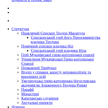
Структура
Правлячий Єпископ Теодор Мацапула
Єпископський герб його Преосвященства
владики Теодора
Помічний єпископ владика Ніл
Єпископський герб владики Ніла
Герб Мукачівської греко-католицької єпархії
Управління Мукачівської Греко-католицької
Єпархії
Церковний Трибунал
Відділ у справах захисту неповнолітніх та
вразливих осіб
Ужгородська греко-католицька богословська
академія ім. Блаженного Теодора Ромжі
Парафії
Монастирі
Капеланське служіння
Актуальні проекти
Новини