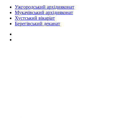
Ужгородський архідияконат
Мукачівський архідияконат
Хустський вікаріат
Берегівський деканат