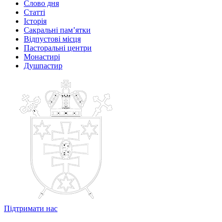
Слово дня
Статті
Історія
Сакральні пам’ятки
Відпустові місця
Пасторальні центри
Монастирі
Душпастир
Підтримати нас