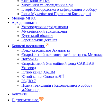
Єпископи МГКЄ
Мученики та Ісповідники віри
Історія Ужгородського кафедрального собору
Ікона Мукачівської Пречистої Богородиці
Молодь МГКЄ
Архідияконати
Ужгородський архідияконат
Мукачівський архідияконат
Хустський вікаріат
Берегівський деканат
Корисні посилання
Греко-католицьке Закарпаття
Єпархіальний паломницький центр св. Миколая
Логос-ТВ
Єпархіальний благодійний фонд CARITAS
Ужгород
Ютюб канал ХоДІМ
Ютюб канал Слово наДІЇ
РАДІО 7
Пряма трансляція з Кафедрального собору
м.Ужгород
Контакти
Підтримати нас