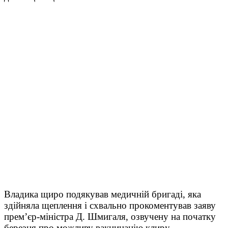
Владика щиро подякував медичній бригаді, яка
здійняла щеплення і схвально прокоментував заяву
прем’єр-міністра Д. Шмигаля, озвучену на початку
березня про можливу вакцинацію клиру.