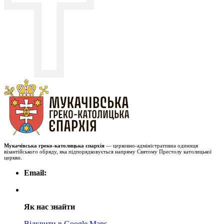
Мукачівська греко-католицька єпархія
— церковно-адміністративна одиниця
візантійського обряду, яка підпорядковується напряму Святому Престолу католицької
церкви.
Email:
Як нас знайти
Відкрити в Google Maps