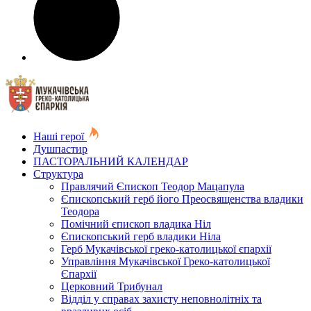
Наші герої
Душпастир
ПАСТОРАЛЬНИЙ КАЛЕНДАР
Структура
Правлячий Єпископ Теодор Мацапула
Єпископський герб його Преосвященства владики
Теодора
Помічний єпископ владика Ніл
Єпископський герб владики Ніла
Герб Мукачівської греко-католицької єпархії
Управління Мукачівської Греко-католицької
Єпархії
Церковний Трибунал
Відділ у справах захисту неповнолітніх та