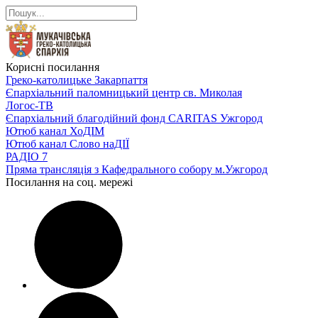
Корисні посилання
Греко-католицьке Закарпаття
Єпархіальний паломницький центр св. Миколая
Логос-ТВ
Єпархіальний благодійний фонд CARITAS Ужгород
Ютюб канал ХоДІМ
Ютюб канал Слово наДІЇ
РАДІО 7
Пряма трансляція з Кафедрального собору м.Ужгород
Посилання на соц. мережі