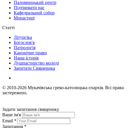
Паломницький центр
Підтримати нас
Кафедральний собор
Монастирі
Статті
Літургіка
Богослов'я
Патрологія
Канонічне право
Наша історія
Душпастирство молоді
Запитати Священика
© 2010-2026
Мукачівська греко-католицька єпархія.
Всі права
застережено.
Задати запитання священику
Ваше ім'я
Email
*
Запитання
*