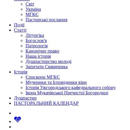
Світ
Україна
МГКЄ
Пастирські послання
Події
Статті
Літургіка
Богослов'я
Патрологія
Канонічне право
Наша історія
Душпастирство молоді
Запитати Священика
Історія
Єпископи МГКЄ
Мученики та Ісповідники віри
Історія Ужгородського кафедрального собору
Ікона Мукачівської Пречистої Богородиці
Душпастир
ПАСТОРАЛЬНИЙ КАЛЕНДАР