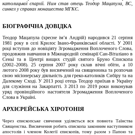
католицької єпархії. Ним став отець Теодор Мацапула, ВС,
синкел у справах монашества МГКЄ.
БІОГРАФІЧНА ДОВІДКА
Теодор Мацапула (хресне ім’я Андрій) народився 21 серпня
1981 року в селі Крилос Івано-Франківської області. У 2001
році вступив до новіціяту Згромадження Воплоченого Слова,
продовжив навчання в Міжнародній семінарії Сан-Віталіано в
Сеньї та в Центрі вищих студій святого Бруно Єпископа
(2002–2008). 25 серпня 2007 року склав вічні обіти, а 10
лютого 2008 року був висвячений на священника та розпочав
свою місіонерську діяльність для греко-католиків Сибіру та на
Далекому Сході. У 2013 році отець Теодор приїхав в Україну
для служіння на Закарпатті. З 2013 по 2019 роки виконував
уряд провінційного настоятеля Згромадження Воплоченого
Слова в Україні.
АРХІЄРЕЙСЬКА ХІРОТОНІЯ
Через єпископське свячення уділяється вся повнота Таїнства
Священства. Висвячення робить єпископа законним наступником
апостолів і членом Колегії єпископів, тому разом з Папою та