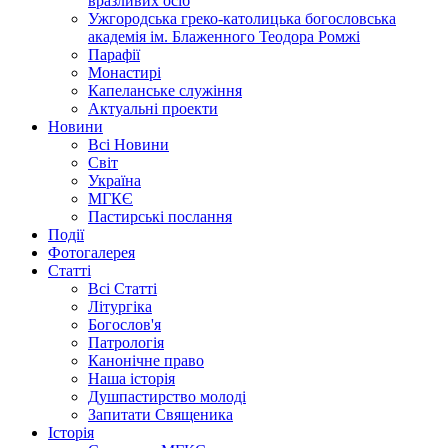
вразливих осіб
Ужгородська греко-католицька богословська
академія ім. Блаженного Теодора Ромжі
Парафії
Монастирі
Капеланське служіння
Актуальні проекти
Новини
Всі Новини
Світ
Україна
МГКЄ
Пастирські послання
Події
Фотогалерея
Статті
Всі Статті
Літургіка
Богослов'я
Патрологія
Канонічне право
Наша історія
Душпастирство молоді
Запитати Священика
Історія