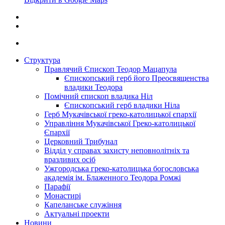
Структура
Правлячий Єпископ Теодор Мацапула
Єпископський герб його Преосвященства
владики Теодора
Помічний єпископ владика Ніл
Єпископський герб владики Ніла
Герб Мукачівської греко-католицької єпархії
Управління Мукачівської Греко-католицької
Єпархії
Церковний Трибунал
Відділ у справах захисту неповнолітніх та
вразливих осіб
Ужгородська греко-католицька богословська
академія ім. Блаженного Теодора Ромжі
Парафії
Монастирі
Капеланське служіння
Актуальні проекти
Новини