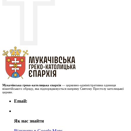
Мукачівська греко-католицька єпархія
— церковно-адміністративна одиниця
візантійського обряду, яка підпорядковується напряму Святому Престолу католицької
церкви.
Email:
Як нас знайти
Відкрити в Google Maps