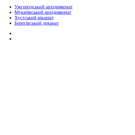
Ужгородський архідияконат
Мукачівський архідияконат
Хустський вікаріат
Берегівський деканат