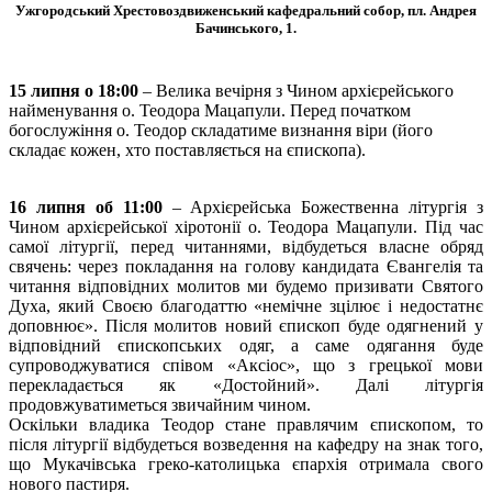
Ужгородський Хрестовоздвиженський кафедральний собор, пл. Андрея
Бачинського, 1.
15 липня о 18:00
– Велика вечірня з Чином архієрейського
найменування о. Теодора Мацапули. Перед початком
богослужіння о. Теодор складатиме визнання віри (його
складає кожен, хто поставляється на єпископа).
16 липня об 11:00
– Архієрейська Божественна літургія з
Чином архієрейської хіротонії о. Теодора Мацапули. Під час
самої літургії, перед читаннями, відбудеться власне обряд
свячень: через покладання на голову кандидата Євангелія та
читання відповідних молитов ми будемо призивати Святого
Духа, який Своєю благодаттю «немічне зцілює і недостатнє
доповнює». Після молитов новий єпископ буде одягнений у
відповідний єпископських одяг, а саме одягання буде
супроводжуватися співом «Аксіос», що з грецької мови
перекладається як «Достойний». Далі літургія
продовжуватиметься звичайним чином.
Оскільки владика Теодор стане правлячим єпископом, то
після літургії відбудеться возведення на кафедру на знак того,
що Мукачівська греко-католицька єпархія отримала свого
нового пастиря.