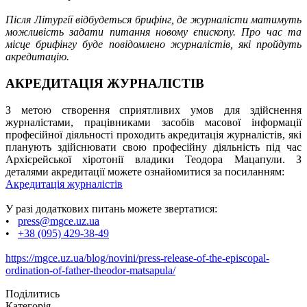
Після Літургії відбудеться брифінг, де журналісти матимуть
можливість задати питання новому єпископу. Про час та
місце брифінгу буде повідомлено журналістів, які пройдуть
акредитацію.
АКРЕДИТАЦІЯ ЖУРНАЛІСТІВ
З метою створення сприятливих умов для здійснення
журналістами, працівниками засобів масової інформації
професійної діяльності проходить акредитація журналістів, які
планують здійснювати свою професійну діяльність під час
Архієрейської хіротонії владики Теодора Мацапули. З
деталями акредитації можете ознайомитися за посиланням:
Акредитація журналістів
У разі додаткових питань можете звертатися:
•
press@mgce.uz.ua
•
+38 (095) 429-38-49
https://mgce.uz.ua/blog/novini/press-release-of-the-episcopal-
ordination-of-father-theodor-matsapula/
Поділитись
Категорія