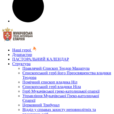
Наші герої
Душпастир
ПАСТОРАЛЬНИЙ КАЛЕНДАР
Структура
Правлячий Єпископ Теодор Мацапула
Єпископський герб його Преосвященства владики
Теодора
Помічний єпископ владика Ніл
Єпископський герб владики Ніла
Герб Мукачівської греко-католицької єпархії
Управління Мукачівської Греко-католицької
Єпархії
Церковний Трибунал
Відділ у справах захисту неповнолітніх та