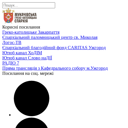
Корисні посилання
Греко-католицьке Закарпаття
Єпархіальний паломницький центр св. Миколая
Логос-ТВ
Єпархіальний благодійний фонд CARITAS Ужгород
Ютюб канал ХоДІМ
Ютюб канал Слово наДІЇ
РАДІО 7
Пряма трансляція з Кафедрального собору м.Ужгород
Посилання на соц. мережі