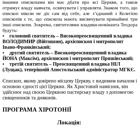
іншими єпископами він має дбати про всі Церкви, а також
отримує владу навчати, освячувати і управляти. Знаком того, що
єпископ ніколи не діє сам від себе, але з’єднаний з Колегією
єпископів є те, що єпископа мають висвячувати принаймні три
інші єпископи. Зокрема, святителями владики-номінанта Теодора
будуть:
• головний святитель – Високопреосвященний владика
ВОЛОДИМИР (Війтишин), архієпископ і митрополит
Івано-Франківський;
• другий святитель – Високопреосвященний владика
ЙОНА (Максім), архієпископ і митрополит Пряшівський;
• третій святитель – Преосвященний владика НІЛ
(Лущак), теперішній Апостольський адміністратор МГКЄ.
Єпископ, якому довірено місцеву Церкву, є видимим началом і
основою єдності цієї Церкви. Як Христовий намісник, він
здійснює над своєю Церквою пастирську владу з допомогою
священників та дияконів.
ПРОГРАМА ХІРОТОНІЇ
Локація: