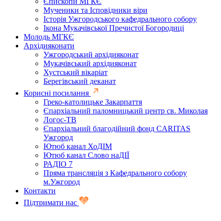
Єпископи МГКЄ
Мученики та Ісповідники віри
Історія Ужгородського кафедрального собору
Ікона Мукачівської Пречистої Богородиці
Молодь МГКЄ
Архідияконати
Ужгородський архідияконат
Мукачівський архідияконат
Хустський вікаріат
Берегівський деканат
Корисні посилання
Греко-католицьке Закарпаття
Єпархіальний паломницький центр св. Миколая
Логос-ТВ
Єпархіальний благодійний фонд CARITAS
Ужгород
Ютюб канал ХоДІМ
Ютюб канал Слово наДІЇ
РАДІО 7
Пряма трансляція з Кафедрального собору
м.Ужгород
Контакти
Підтримати нас