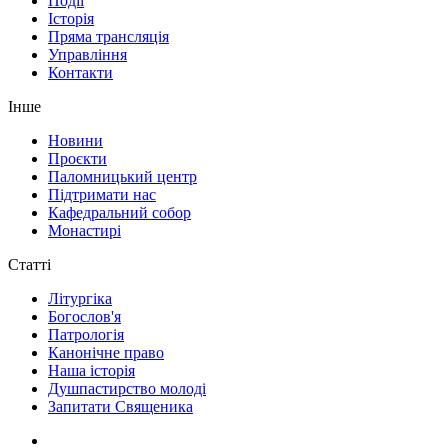
Події
Історія
Пряма трансляція
Управління
Контакти
Інше
Новини
Проєкти
Паломницький центр
Підтримати нас
Кафедральний собор
Монастирі
Статті
Літургіка
Богослов'я
Патрологія
Канонічне право
Наша історія
Душпастирство молоді
Запитати Священика