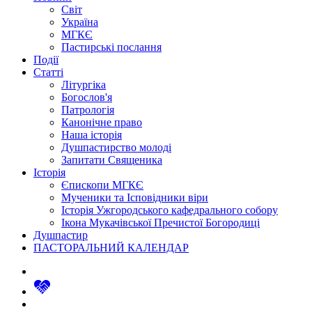
Світ
Україна
МГКЄ
Пастирські послання
Події
Статті
Літургіка
Богослов'я
Патрологія
Канонічне право
Наша історія
Душпастирство молоді
Запитати Священика
Історія
Єпископи МГКЄ
Мученики та Ісповідники віри
Історія Ужгородського кафедрального собору
Ікона Мукачівської Пречистої Богородиці
Душпастир
ПАСТОРАЛЬНИЙ КАЛЕНДАР