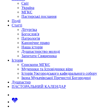
Світ
Україна
МГКЄ
Пастирські послання
Події
Статті
Літургіка
Богослов'я
Патрологія
Канонічне право
Наша історія
Душпастирство молоді
Запитати Священика
Історія
Єпископи МГКЄ
Мученики та Ісповідники віри
Історія Ужгородського кафедрального собору
Ікона Мукачівської Пречистої Богородиці
Душпастир
ПАСТОРАЛЬНИЙ КАЛЕНДАР