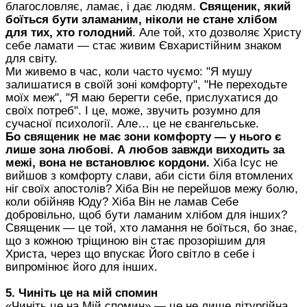
благословляє, ламає, і дає людям.
Священик, який
боїться бути зламаним, ніколи не стане хлібом
для тих, хто голодний
. Але той, хто дозволяє Христу
себе ламати — стає живим Євхаристійним знаком
для світу.
Ми живемо в час, коли часто чуємо: "Я мушу
залишатися в своїй зоні комфорту", "Не переходьте
моїх меж", "Я маю берегти себе, прислухатися до
своїх потреб". І це, може, звучить розумно для
сучасної психології. Але… це не євангельське.
Бо священик не має зони комфорту — у нього є
лише зона любові. А любов завжди виходить за
межі, вона не встановлює кордони.
Хіба Ісус не
вийшов з комфорту слави, аби сісти біля втомлених
ніг своїх апостолів? Хіба Він не перейшов межу болю,
коли обійняв Юду? Хіба Він не ламав Себе
добровільно, щоб бути ламаним хлібом для інших?
Священик — це той, хто ламання не боїться, бо знає,
що з кожною тріщиною він стає прозорішим для
Христа, через що впускає Його світло в себе і
випромінює його для інших.
5. Чиніть це на мій спомин
«Чиніть це на Мій спомин» — це не лише літургійна