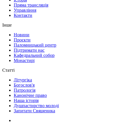
Пряма трансляція
Управління
Контакти
Інше
Новини
Проєкти
Паломницький центр
Підтримати нас
Кафедральний собор
Монастирі
Статті
Літургіка
Богослов'я
Патрологія
Канонічне право
Наша історія
Душпастирство молоді
Запитати Священика