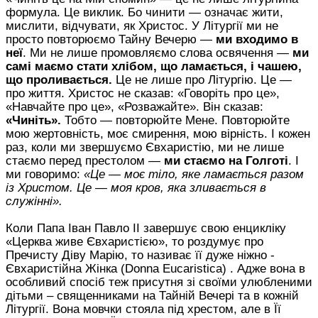
формула. Це виклик. Бо чинити — означає жити,
мислити, відчувати, як Христос. У Літургії ми не
просто повторюємо Тайну Вечерю —
ми входимо в
неї
. Ми не лише промовляємо слова освячення —
ми
самі маємо стати хлібом, що ламається, і чашею,
що проливається.
Це не лише про Літургію. Це —
про життя. Христос не сказав: «Говоріть про це»,
«Навчайте про це», «Розважайте». Він сказав:
«Чиніть».
Тобто — повторюйте Мене. Повторюйте
мою жертовність, моє смирення, мою вірність. І кожен
раз, коли ми звершуємо Євхаристію, ми не лише
стаємо перед престолом —
ми стаємо на Голготі
. І
ми говоримо:
«Це — моє тіло, яке ламається разом
із Христом. Це — моя кров, яка зливається в
служінні».
Коли Папа Іван Павло ІІ завершує свою енцикліку
«Церква живе Євхаристією», то роздумує про
Пречисту Діву Марію, то називає її дуже ніжно -
Євхаристійна Жінка (
Donna
Eucaristica
) . Адже вона в
особливий спосіб теж присутня зі своїми улюбленими
дітьми – священниками на Тайній Вечері та в кожній
Літургії.
Вона мовчки стояла під хрестом, але в Її