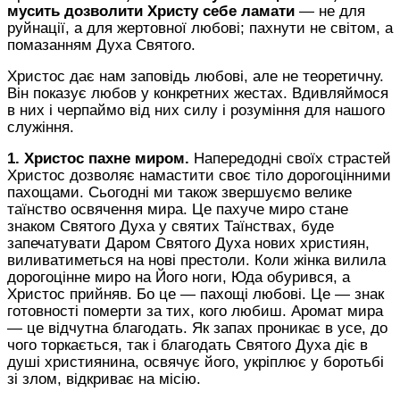
мусить дозволити Христу себе ламати
— не для
руйнації, а для жертовної любові
; пахнути не світом, а
помазанням Духа Святого.
Христос дає
нам
заповідь любові, але не теоретичну.
Він показує любов у
конкретних
жест
ах
.
Вдивляймося
в них і черпаймо від них силу і розуміння для нашого
служіння.
1. Христос пахне миром.
Напередодні своїх страстей
Христос дозволяє намастити своє тіло дорогоцінними
пахощами.
Сьогодні ми також звершуємо велике
таїнство освячення мира. Це пахуче миро стане
знаком Святого Духа у святих Таїнствах, буде
запечатувати Даром Святого Духа нових християн,
виливатиметься на нові престоли. Коли жінка вилила
дорогоцінне миро на Його ноги, Юда обурився, а
Христос прийняв. Бо це — пахощі любові. Це — знак
готовності померти за тих, кого любиш. Аромат мира
— це відчутна благодать. Як запах проникає в усе, до
чого торкається, так і благодать Святого Духа діє в
душі християнина, освячує його, укріплює у боротьбі
зі злом, відкриває на місію.