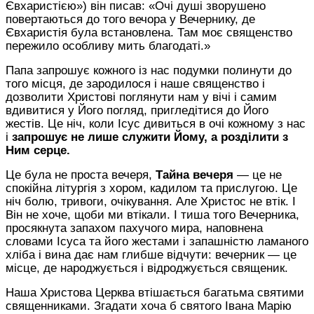
Євхаристією») він писав: «Очі душі зворушено
повертаються до того вечора у Вечернику, де
Євхаристія була встановлена. Там моє священство
пережило особливу мить благодаті.»
Папа запрошує кожного із нас подумки полинути до
того місця, де зародилося і наше священство і
дозволити Христові поглянути нам у вічі і самим
вдивитися у Його погляд, пригледітися до Його
жестів.
Це ніч, коли Ісус дивиться в очі кожному з нас
і
запрошує не лише служити Йому, а розділити з
Ним серце.
Це була не проста вечеря,
Та
й
на вечеря
— це не
спокійна літургія
з хором, кадилом та прислугою
. Це
ніч болю, тривоги, очікування. Але Христос не втік. І
Він не хоче, щоби ми втікали.
І тиша того Вечерника,
просякнута запахом пахучого мира, наповнена
словами Ісуса та його жестами і запашністю ламаного
хліба і вина дає нам глибше відчути: вечерник — це
місце, де народжується і відроджується священик.
Наша Христова Церква втішається багатьма святими
священниками. Згадати хоча б
святого Івана Марію