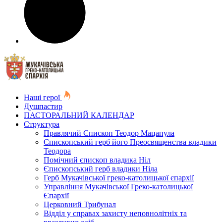
Наші герої
Душпастир
ПАСТОРАЛЬНИЙ КАЛЕНДАР
Структура
Правлячий Єпископ Теодор Мацапула
Єпископський герб його Преосвященства владики
Теодора
Помічний єпископ владика Ніл
Єпископський герб владики Ніла
Герб Мукачівської греко-католицької єпархії
Управління Мукачівської Греко-католицької
Єпархії
Церковний Трибунал
Відділ у справах захисту неповнолітніх та