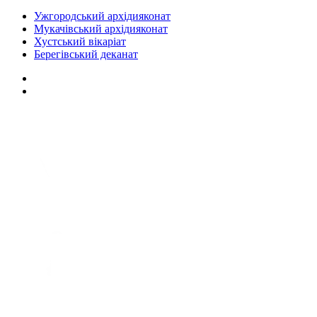
Ужгородський архідияконат
Мукачівський архідияконат
Хустський вікаріат
Берегівський деканат