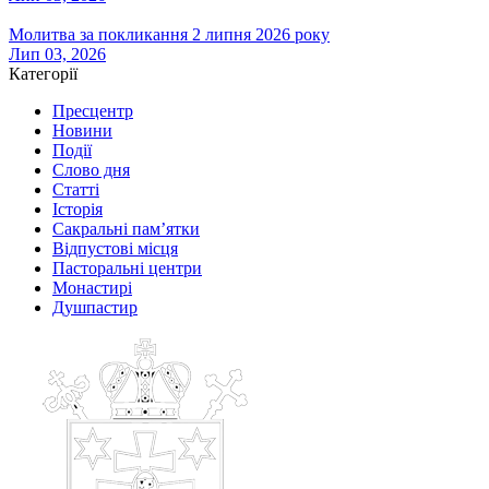
Молитва за покликання 2 липня 2026 року
Лип 03, 2026
Категорії
Пресцентр
Новини
Події
Слово дня
Статті
Історія
Сакральні пам’ятки
Відпустові місця
Пасторальні центри
Монастирі
Душпастир