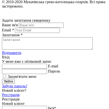
© 2010-2026
Мукачівська греко-католицька єпархія.
Всі права
застережено.
Задати запитання священику
Ваше ім'я
Email
*
Запитання
*
Відправити
Вхід
У мене вже є обліковий запис
E-mail
Пароль
Запам'ятати мене
Увійти
Забули пароль?
Новий клієнт?
Реєстрація
Реєстрація
Новий клієнт
Ім'я*