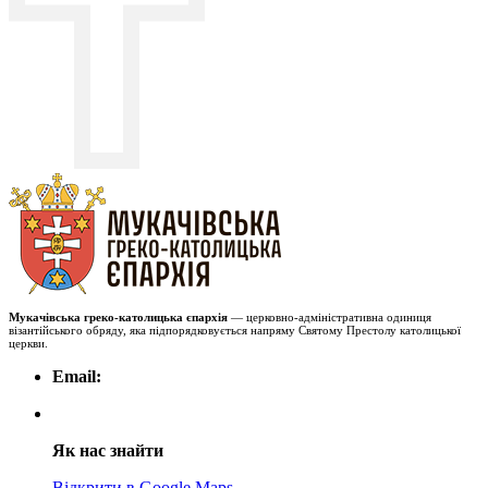
Мукачівська греко-католицька єпархія
— церковно-адміністративна одиниця
візантійського обряду, яка підпорядковується напряму Святому Престолу католицької
церкви.
Email:
Як нас знайти
Відкрити в Google Maps