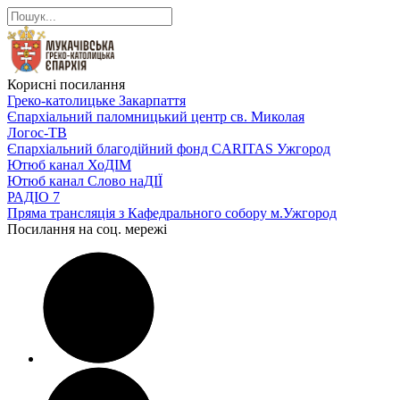
Корисні посилання
Греко-католицьке Закарпаття
Єпархіальний паломницький центр св. Миколая
Логос-ТВ
Єпархіальний благодійний фонд CARITAS Ужгород
Ютюб канал ХоДІМ
Ютюб канал Слово наДІЇ
РАДІО 7
Пряма трансляція з Кафедрального собору м.Ужгород
Посилання на соц. мережі