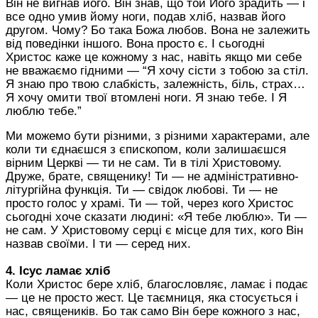
Він не вигнав його. Він знав, що той Його зрадить — і
все одно умив йому ноги, подав хліб, назвав його
другом. Чому?
Бо така Божа любов. Вона не залежить
від поведінки іншого. Вона просто є. І сьогодні
Христос каже це кожному з нас, навіть якщо ми себе
не вважаємо гідними — “Я хочу сісти з тобою за стіл.
Я знаю про твою слабкість, залежність, біль, страх…
Я хочу омити твої втомлені ноги. Я знаю тебе. І Я
люблю тебе.”
Ми
можемо бути різними, з різними характерами, але
коли ти єднаєшся з єпископом, коли залишаєшся
вірним Церкві — ти не сам. Ти в тілі Христовому.
Друже, брате, священику!
Ти — не
адміністративно-
літургійна
функція. Ти — свідок любові.
Ти — не
просто голос у храмі. Ти — той, через кого Христос
сьогодні хоче сказати людині: «Я тебе люблю».
Ти —
не сам. У Христовому серці є місце для тих, кого Він
назвав своїми. І ти — серед них.
4. Ісус ламає хліб
Коли Христос бере хліб, благословляє, ламає і подає
— це не просто жест. Це таємниця, яка стосується і
нас, священиків. Бо так само Він бере кожного з нас,