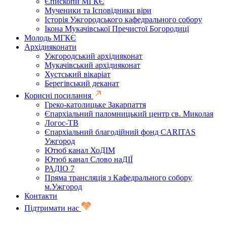
Єпископи МГКЄ
Мученики та Ісповідники віри
Історія Ужгородського кафедрального собору
Ікона Мукачівської Пречистої Богородиці
Молодь МГКЄ
Архідияконати
Ужгородський архідияконат
Мукачівський архідияконат
Хустський вікаріат
Берегівський деканат
Корисні посилання
Греко-католицьке Закарпаття
Єпархіальний паломницький центр св. Миколая
Логос-ТВ
Єпархіальний благодійний фонд CARITAS
Ужгород
Ютюб канал ХоДІМ
Ютюб канал Слово наДІЇ
РАДІО 7
Пряма трансляція з Кафедрального собору
м.Ужгород
Контакти
Підтримати нас