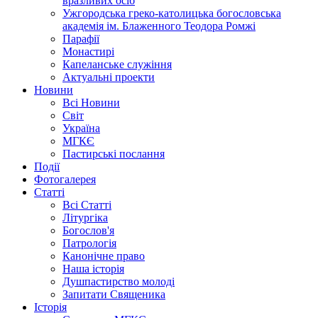
вразливих осіб
Ужгородська греко-католицька богословська
академія ім. Блаженного Теодора Ромжі
Парафії
Монастирі
Капеланське служіння
Актуальні проекти
Новини
Всі Новини
Світ
Україна
МГКЄ
Пастирські послання
Події
Фотогалерея
Статті
Всі Статті
Літургіка
Богослов'я
Патрологія
Канонічне право
Наша історія
Душпастирство молоді
Запитати Священика
Історія