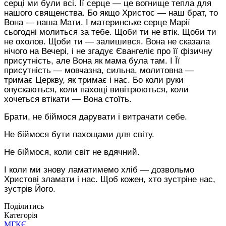
серці ми були всі. Її серце — це вогнище
тепла для
нашого священства. Бо якщо Христос — наш брат, то
Вона — наша Мати. І материнське серце Марії
сьогодні молиться за тебе. Щоби ти не втік. Щоби ти
не охолов. Щоби ти — залишився.
Вона не сказала
нічого на Вечері,
і не згадує Євангеліє про її фізичну
присутність, але
Вона
як мама
була
там
. І Її
присутність — мовчазна, сильна, молитовна —
трима
є
Церкву, як тримає і нас. Бо коли руки
опускаються, коли пахощі вивітрюються, коли
хочеться втікати — Вона стоїть.
Брати, не бій
мо
ся
дарувати і витрачати
себе.
Не бій
мо
ся бути пахощами для світу.
Не бій
мо
ся, коли світ не вдячний
.
І коли ми знову ламатимемо хліб — дозвольмо
Христові зламати і нас. Щоб кожен, хто зустріне нас,
зустрів
Його
.
Поділитись
Категорія
МГКЄ