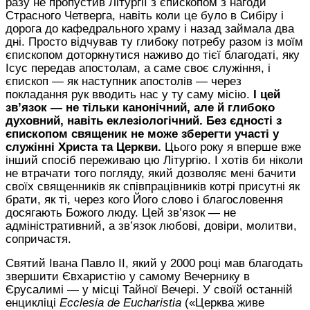
разу не пропустив Літургії з єпископом з нагоди
Страсного Четверга, навіть коли це було в Сибіру і
дорога до кафедрального храму і назад займала два
дні. Просто відчував ту глибоку потребу разом із моїм
єпископом доторкнутися наживо до тієї благодаті, я
к
у
Ісус передав апостолам
, а саме
своє служіння,
і
єпископ —
як
наступник апостолів — через
покладання рук вводить нас у ту саму місію.
І цей
зв’язок — не тільки канонічний, але й глибоко
духовний, навіть еклезіологічний. Без єдності з
єпископом священик
не може зберегти участі у
служінні Христа та Церкви.
Цього року я вперше вже
інший спосіб переживаю цю Літургію. І хотів би ніколи
не втрачати того погляду, який дозволяє мені бачити
своїх священників як співпрацівників
котрі присутні
як
брат
и
, як т
і
, через кого
Його
слово і благословення
досягають Божого люду. Цей зв’язок — не
адміністративний, а
зв’язок
любові,
довіри, молитви,
сопричастя.
Святий Івана Павло ІІ, який у 2000 році мав благодать
звершити Євхаристію у самому Вечернику в
Єрусалимі — у місці Тайної Вечері. У своїй останній
енцикліці
Ecclesia de Eucharistia
(«Церква живе