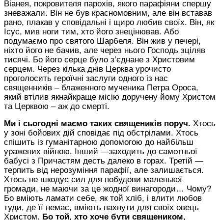
Віанея,
покровителя парохів,
якого парафіяни спершу
зневажали. Він не був красномовним, але він вставав
рано, плакав у сповідальні і щиро любив своїх. Він, як
Ісус, мив ноги тим, хто його знецінював.
Або
подумаємо про святого Шарбеля. Він жив у печері,
ніхто його не бачив, але через нього Господь зціляв
тисячі. Бо його серце було з’єднане з Христовим
серцем.
Через кілька днів Церква урочисто
проголосить героїчні заслуги одного із нас
священників – блаженного мученика Петра Ороса,
який втілив якнайкраще місію доручену йому Христом
та Церквою – аж до смерті.
Ми і сьогодні
маємо таких священиків поруч
.
Хтось
у зоні бойових дій сповідає під обстрілами.
Хтось
спішить із гуманітарною допомогою до найбільш
уражених війною.
Інший —заходить до самотньої
бабусі з Причастям
десть далеко в горах
. Третій —
терпить від нерозуміння парафії, але залишається.
Хтось не шкодує сил для побудови маленької
громади, не маючи за це жодної винагороди…
Чому?
Бо вмі
ють
ламати себе, як той хліб, і влити любов
туди, де її немає
, вміють пахнути для своїх овець
Христом
.
Бо той, хто хоче бути священиком,