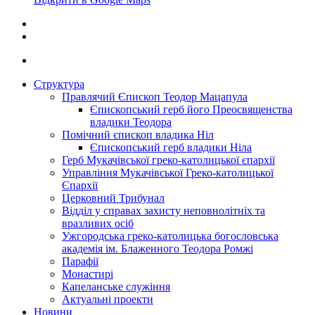
Структура
Правлячий Єпископ Теодор Мацапула
Єпископський герб його Преосвященства
владики Теодора
Помічний єпископ владика Ніл
Єпископський герб владики Ніла
Герб Мукачівської греко-католицької єпархії
Управління Мукачівської Греко-католицької
Єпархії
Церковний Трибунал
Відділ у справах захисту неповнолітніх та
вразливих осіб
Ужгородська греко-католицька богословська
академія ім. Блаженного Теодора Ромжі
Парафії
Монастирі
Капеланське служіння
Актуальні проекти
Новини