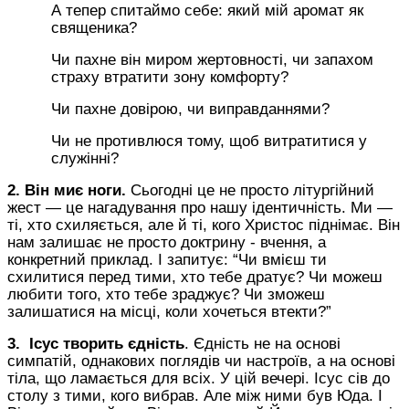
А тепер спитаймо себе: який мій аромат як
священика?
Чи пахне він миром жертовності, чи запахом
страху втратити зону комфорту?
Чи пахне довірою, чи виправданнями?
Чи не противлюся тому, щоб витратитися у
служінні?
2.
Він миє ноги.
Сьогодні ц
е не просто літургійний
жест — це нагадування про нашу ідентичність. Ми —
ті, хто схиляється, але й ті, кого Христос піднімає.
Він
нам з
алишає не просто доктрину
- вчення
, а
конкретний
приклад. І запитує: “Чи вмієш ти
схилитися перед тими, хто тебе дратує? Чи можеш
любити того, хто тебе зраджує? Чи зможеш
залишатися на місці, коли хочеться втекти?”
3.
Ісус творить єдність
. Єдність не на основі
симпатій
, однакових поглядів
чи настроїв, а на основі
тіла, що ламається для всіх.
У
цій вечері. Ісус сів до
столу з тими, кого вибрав. Але між ними був Юда. І