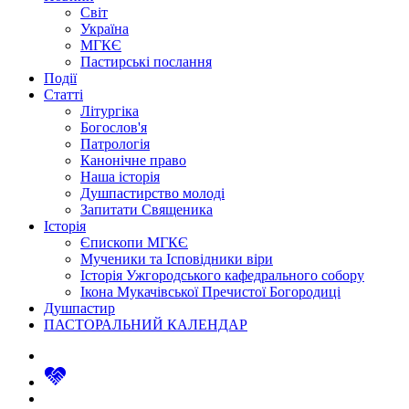
Світ
Україна
МГКЄ
Пастирські послання
Події
Статті
Літургіка
Богослов'я
Патрологія
Канонічне право
Наша історія
Душпастирство молоді
Запитати Священика
Історія
Єпископи МГКЄ
Мученики та Ісповідники віри
Історія Ужгородського кафедрального собору
Ікона Мукачівської Пречистої Богородиці
Душпастир
ПАСТОРАЛЬНИЙ КАЛЕНДАР