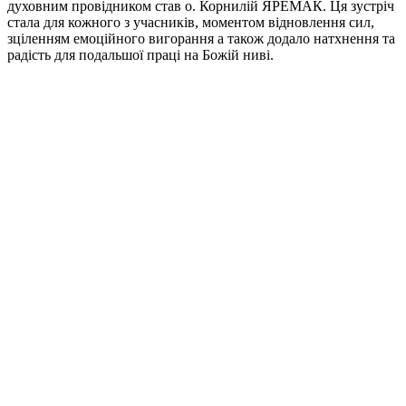
духовним провідником став о. Корнилій ЯРЕМАК. Ця зустріч
стала для кожного з учасників, моментом відновлення сил,
зціленням емоційного вигорання а також додало натхнення та
радість для подальшої праці на Божій ниві.