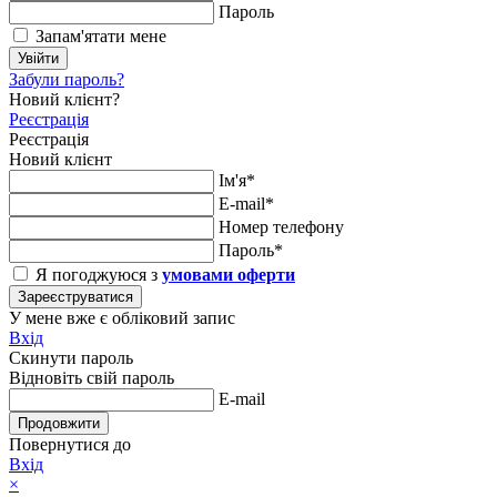
Пароль
Запам'ятати мене
Увійти
Забули пароль?
Новий клієнт?
Реєстрація
Реєстрація
Новий клієнт
Ім'я*
E-mail*
Номер телефону
Пароль*
Я погоджуюся з
умовами оферти
Зареєструватися
У мене вже є обліковий запис
Вхід
Скинути пароль
Відновіть свій пароль
E-mail
Продовжити
Повернутися до
Вхід
×