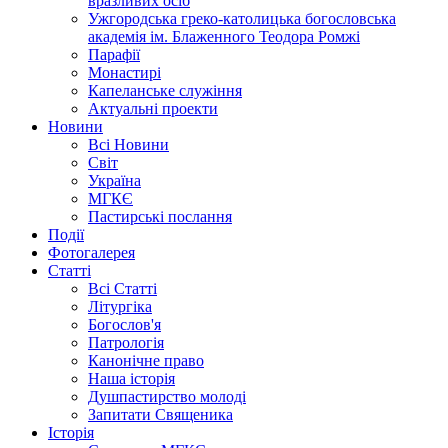
вразливих осіб
Ужгородська греко-католицька богословська
академія ім. Блаженного Теодора Ромжі
Парафії
Монастирі
Капеланське служіння
Актуальні проекти
Новини
Всі Новини
Світ
Україна
МГКЄ
Пастирські послання
Події
Фотогалерея
Статті
Всі Статті
Літургіка
Богослов'я
Патрологія
Канонічне право
Наша історія
Душпастирство молоді
Запитати Священика
Історія