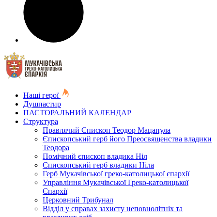
Наші герої
Душпастир
ПАСТОРАЛЬНИЙ КАЛЕНДАР
Структура
Правлячий Єпископ Теодор Мацапула
Єпископський герб його Преосвященства владики
Теодора
Помічний єпископ владика Ніл
Єпископський герб владики Ніла
Герб Мукачівської греко-католицької єпархії
Управління Мукачівської Греко-католицької
Єпархії
Церковний Трибунал
Відділ у справах захисту неповнолітніх та