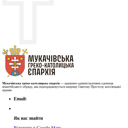
Мукачівська греко-католицька єпархія
— церковно-адміністративна одиниця
візантійського обряду, яка підпорядковується напряму Святому Престолу католицької
церкви.
Email:
Як нас знайти
Відкрити в Google Maps