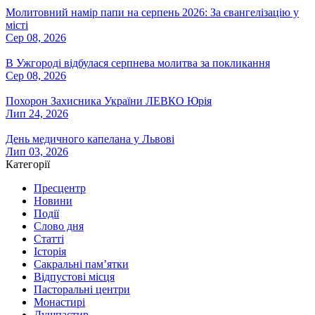
Молитовний намір папи на серпень 2026: За євангелізацію у
місті
Сер 08, 2026
В Ужгороді відбулася серпнева молитва за покликання
Сер 08, 2026
Похорон Захисника України ЛЕВКО Юрія
Лип 24, 2026
День медичного капелана у Львові
Лип 03, 2026
Категорії
Пресцентр
Новини
Події
Слово дня
Статті
Історія
Сакральні пам’ятки
Відпустові місця
Пасторальні центри
Монастирі
Душпастир