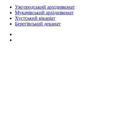
Ужгородський архідияконат
Мукачівський архідияконат
Хустський вікаріат
Берегівський деканат