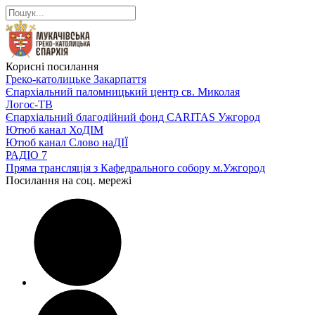
Корисні посилання
Греко-католицьке Закарпаття
Єпархіальний паломницький центр св. Миколая
Логос-ТВ
Єпархіальний благодійний фонд CARITAS Ужгород
Ютюб канал ХоДІМ
Ютюб канал Слово наДІЇ
РАДІО 7
Пряма трансляція з Кафедрального собору м.Ужгород
Посилання на соц. мережі