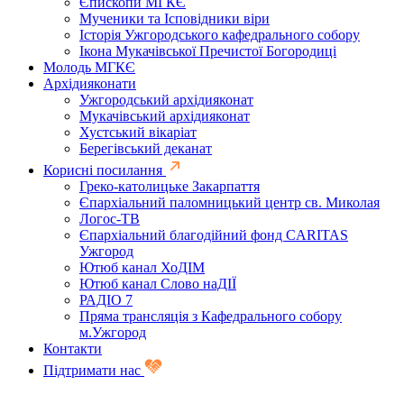
Єпископи МГКЄ
Мученики та Ісповідники віри
Історія Ужгородського кафедрального собору
Ікона Мукачівської Пречистої Богородиці
Молодь МГКЄ
Архідияконати
Ужгородський архідияконат
Мукачівський архідияконат
Хустський вікаріат
Берегівський деканат
Корисні посилання
Греко-католицьке Закарпаття
Єпархіальний паломницький центр св. Миколая
Логос-ТВ
Єпархіальний благодійний фонд CARITAS
Ужгород
Ютюб канал ХоДІМ
Ютюб канал Слово наДІЇ
РАДІО 7
Пряма трансляція з Кафедрального собору
м.Ужгород
Контакти
Підтримати нас