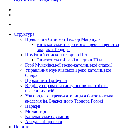
Структура
Правлячий Єпископ Теодор Мацапула
Єпископський герб його Преосвященства
владики Теодора
Помічний єпископ владика Ніл
Єпископський герб владики Ніла
Герб Мукачівської греко-католицької єпархії
Управління Мукачівської Греко-католицької
Єпархії
Церковний Трибунал
Відділ у справах захисту неповнолітніх та
вразливих осіб
Ужгородська греко-католицька богословська
академія ім. Блаженного Теодора Ромжі
Парафії
Монастирі
Капеланське служіння
Актуальні проекти
Новини