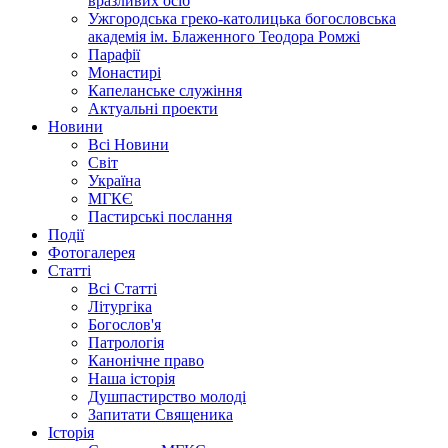
вразливих осіб
Ужгородська греко-католицька богословська
академія ім. Блаженного Теодора Ромжі
Парафії
Монастирі
Капеланське служіння
Актуальні проекти
Новини
Всі Новини
Світ
Україна
МГКЄ
Пастирські послання
Події
Фотогалерея
Статті
Всі Статті
Літургіка
Богослов'я
Патрологія
Канонічне право
Наша історія
Душпастирство молоді
Запитати Священика
Історія