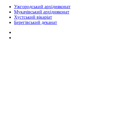
Ужгородський архідияконат
Мукачівський архідияконат
Хустський вікаріат
Берегівський деканат