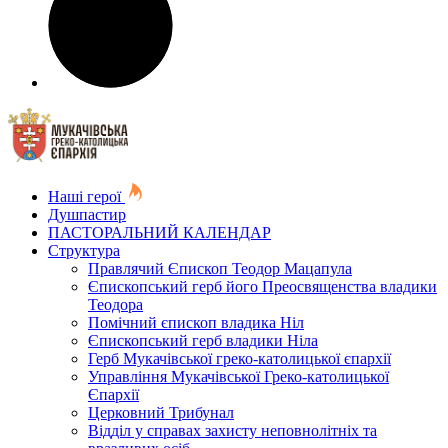
Наші герої
Душпастир
ПАСТОРАЛЬНИЙ КАЛЕНДАР
Структура
Правлячий Єпископ Теодор Мацапула
Єпископський герб його Преосвященства владики
Теодора
Помічний єпископ владика Ніл
Єпископський герб владики Ніла
Герб Мукачівської греко-католицької єпархії
Управління Мукачівської Греко-католицької
Єпархії
Церковний Трибунал
Відділ у справах захисту неповнолітніх та