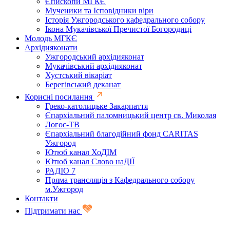
Єпископи МГКЄ
Мученики та Ісповідники віри
Історія Ужгородського кафедрального собору
Ікона Мукачівської Пречистої Богородиці
Молодь МГКЄ
Архідияконати
Ужгородський архідияконат
Мукачівський архідияконат
Хустський вікаріат
Берегівський деканат
Корисні посилання
Греко-католицьке Закарпаття
Єпархіальний паломницький центр св. Миколая
Логос-ТВ
Єпархіальний благодійний фонд CARITAS
Ужгород
Ютюб канал ХоДІМ
Ютюб канал Слово наДІЇ
РАДІО 7
Пряма трансляція з Кафедрального собору
м.Ужгород
Контакти
Підтримати нас