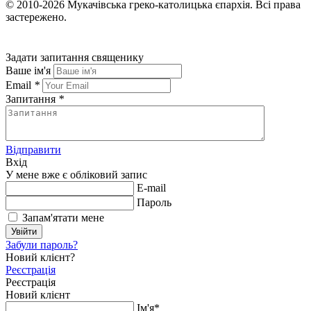
© 2010-2026
Мукачівська греко-католицька єпархія.
Всі права
застережено.
Задати запитання священику
Ваше ім'я
Email
*
Запитання
*
Відправити
Вхід
У мене вже є обліковий запис
E-mail
Пароль
Запам'ятати мене
Увійти
Забули пароль?
Новий клієнт?
Реєстрація
Реєстрація
Новий клієнт
Ім'я*