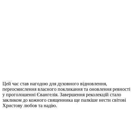
Цей час став нагодою для духовного відновлення,
переосмислення власного покликання та оновлення ревності
у проголошенні Євангелія. Завершення реколекцій стало
закликом до кожного священника ще палкіше нести світові
Христову любов та надію.