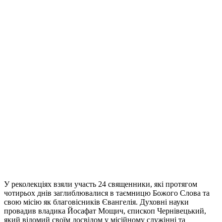
У реколекціях взяли участь 24 священники, які протягом
чотирьох днів заглиблювалися в таємницю Божого Слова та
свою місію як благовісників Євангелія. Духовні науки
провадив владика Йосафат Мощич, єпископ Чернівецький,
який відомий своїм досвідом у місійному служінні та