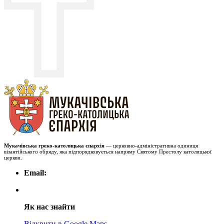
Мукачівська греко-католицька єпархія
— церковно-адміністративна одиниця
візантійського обряду, яка підпорядковується напряму Святому Престолу католицької
церкви.
Email:
Як нас знайти
Відкрити в Google Maps