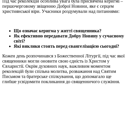
Під час реколекцій особлива увага була присвячена керигмі –
першочерговому звіщенню Доброї Новини, яке є серцем
християнської віри. Учасники роздумували над питаннями:
Що означає керигма у житті священника?
Як ефективно передавати Добру Новину у сучасному
світі?
Які виклики стоять перед євангелізацією сьогодні?
Кожен день розпочинався з Божественної Літургії, під час якої
священники могли оновити свою єдність із Христом у
Євхаристії. Окрім духовних наук, важливим моментом
реколекцій були спільна молитва, розважання над Святим
Письмом та братерське спілкування, що допомагало ще
глибше усвідомити покликання до священничого служіння.