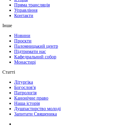
Пряма трансляція
Управління
Контакти
Інше
Новини
Проєкти
Паломницький центр
Підтримати нас
Кафедральний собор
Монастирі
Статті
Літургіка
Богослов'я
Патрологія
Канонічне право
Наша історія
Душпастирство молоді
Запитати Священика