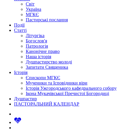
Світ
Україна
МГКЄ
Пастирські послання
Події
Статті
Літургіка
Богослов'я
Патрологія
Канонічне право
Наша історія
Душпастирство молоді
Запитати Священика
Історія
Єпископи МГКЄ
Мученики та Ісповідники віри
Історія Ужгородського кафедрального собору
Ікона Мукачівської Пречистої Богородиці
Душпастир
ПАСТОРАЛЬНИЙ КАЛЕНДАР