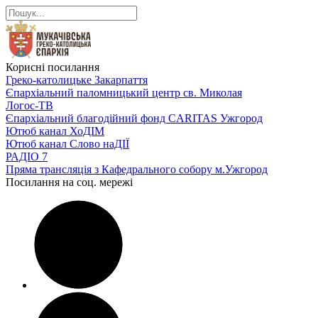
Корисні посилання
Греко-католицьке Закарпаття
Єпархіальний паломницький центр св. Миколая
Логос-ТВ
Єпархіальний благодійний фонд CARITAS Ужгород
Ютюб канал ХоДІМ
Ютюб канал Слово наДІЇ
РАДІО 7
Пряма трансляція з Кафедрального собору м.Ужгород
Посилання на соц. мережі