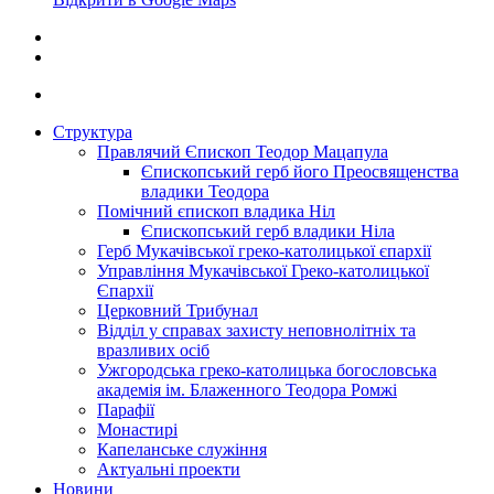
Структура
Правлячий Єпископ Теодор Мацапула
Єпископський герб його Преосвященства
владики Теодора
Помічний єпископ владика Ніл
Єпископський герб владики Ніла
Герб Мукачівської греко-католицької єпархії
Управління Мукачівської Греко-католицької
Єпархії
Церковний Трибунал
Відділ у справах захисту неповнолітніх та
вразливих осіб
Ужгородська греко-католицька богословська
академія ім. Блаженного Теодора Ромжі
Парафії
Монастирі
Капеланське служіння
Актуальні проекти
Новини