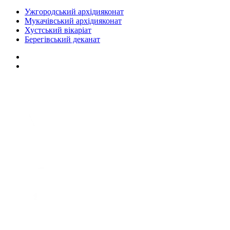
Ужгородський архідияконат
Мукачівський архідияконат
Хустський вікаріат
Берегівський деканат