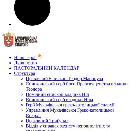
Наші герої
Душпастир
ПАСТОРАЛЬНИЙ КАЛЕНДАР
Структура
Правлячий Єпископ Теодор Мацапула
Єпископський герб його Преосвященства владики
Теодора
Помічний єпископ владика Ніл
Єпископський герб владики Ніла
Герб Мукачівської греко-католицької єпархії
Управління Мукачівської Греко-католицької
Єпархії
Церковний Трибунал
Відділ у справах захисту неповнолітніх та