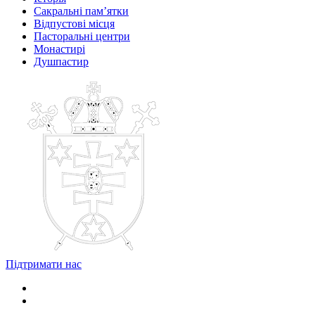
Сакральні пам’ятки
Відпустові місця
Пасторальні центри
Монастирі
Душпастир
Підтримати нас