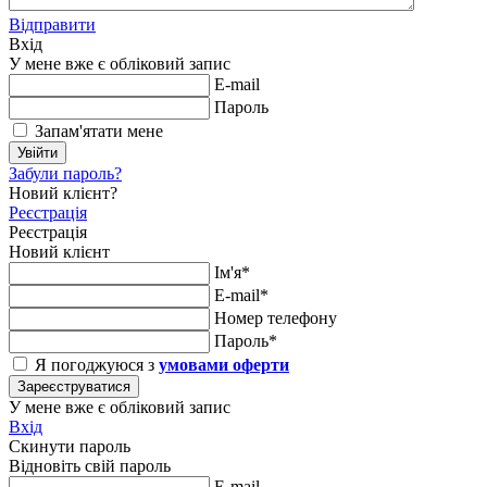
Відправити
Вхід
У мене вже є обліковий запис
E-mail
Пароль
Запам'ятати мене
Увійти
Забули пароль?
Новий клієнт?
Реєстрація
Реєстрація
Новий клієнт
Ім'я*
E-mail*
Номер телефону
Пароль*
Я погоджуюся з
умовами оферти
Зареєструватися
У мене вже є обліковий запис
Вхід
Скинути пароль
Відновіть свій пароль
E-mail