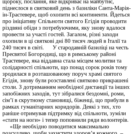
щороку, послання, яке відкриває на майбутнє,
піднеслося в святковий день з базиліки Санта-Марія-
ін-Трастевере, щоб охопити всі континенти. Йдеться
про ініціативу Спільноти святого Егідія проводити
різдвяні обіди з потребуючими, яку знову вдалося
провести за участі гостей. Загалом, різні заходи
охопили в ці святкові дні 80 тисяч людей в Італії та
240 тисяч в світі.
У стародавній базиліці на честь
Пресвятої Богородиці, що в римському районі
Трастевере, яка віддавна стала місцем молитви та
солідарності спільноти, що понад сорок років тому
зродилася в розташованому поруч храмі святого
Егідія, знову були розставлені святково прикрашені
столи. З дотриманням необхідної дистанції та інших
запобіжних заходів, тут зібралися бездомні, роми,
сім’ї в скрутному становищі, біженці, що прибули в
рамках гуманітарних коридорів. Деякі з тих, хто
раніше отримував підтримку від спільноти, зуміли
«стати на ноги» і тепер поповнили ряди волонтерів.
«Ще необхідно поводитися максимально
розсудливо, щоби захистити здоров’я кожного, –