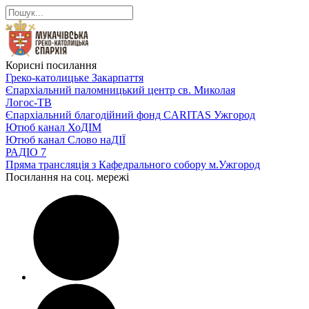
Корисні посилання
Греко-католицьке Закарпаття
Єпархіальний паломницький центр св. Миколая
Логос-ТВ
Єпархіальний благодійний фонд CARITAS Ужгород
Ютюб канал ХоДІМ
Ютюб канал Слово наДІЇ
РАДІО 7
Пряма трансляція з Кафедрального собору м.Ужгород
Посилання на соц. мережі