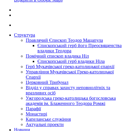
Структура
Правлячий Єпископ Теодор Мацапула
Єпископський герб його Преосвященства
владики Теодора
Помічний єпископ владика Ніл
Єпископський герб владики Ніла
Герб Мукачівської греко-католицької єпархії
Управління Мукачівської Греко-католицької
Єпархії
Церковний Трибунал
Відділ у справах захисту неповнолітніх та
вразливих осіб
Ужгородська греко-католицька богословська
академія ім. Блаженного Теодора Ромжі
Парафії
Монастирі
Капеланське служіння
Актуальні проекти
Новини