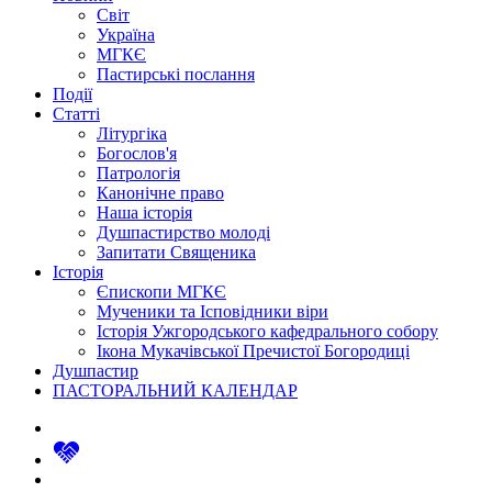
Світ
Україна
МГКЄ
Пастирські послання
Події
Статті
Літургіка
Богослов'я
Патрологія
Канонічне право
Наша історія
Душпастирство молоді
Запитати Священика
Історія
Єпископи МГКЄ
Мученики та Ісповідники віри
Історія Ужгородського кафедрального собору
Ікона Мукачівської Пречистої Богородиці
Душпастир
ПАСТОРАЛЬНИЙ КАЛЕНДАР