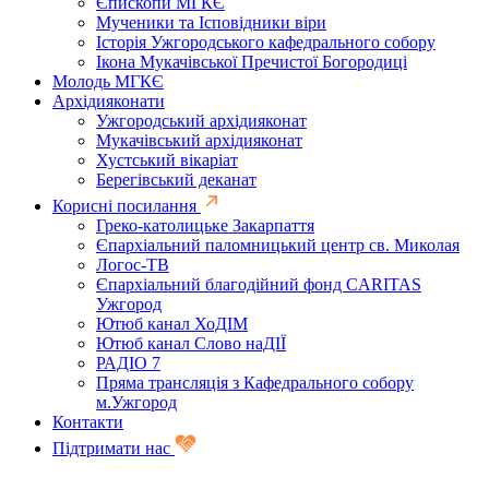
Єпископи МГКЄ
Мученики та Ісповідники віри
Історія Ужгородського кафедрального собору
Ікона Мукачівської Пречистої Богородиці
Молодь МГКЄ
Архідияконати
Ужгородський архідияконат
Мукачівський архідияконат
Хустський вікаріат
Берегівський деканат
Корисні посилання
Греко-католицьке Закарпаття
Єпархіальний паломницький центр св. Миколая
Логос-ТВ
Єпархіальний благодійний фонд CARITAS
Ужгород
Ютюб канал ХоДІМ
Ютюб канал Слово наДІЇ
РАДІО 7
Пряма трансляція з Кафедрального собору
м.Ужгород
Контакти
Підтримати нас