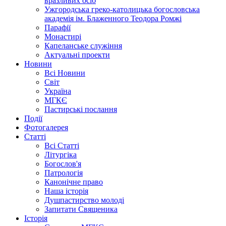
вразливих осіб
Ужгородська греко-католицька богословська
академія ім. Блаженного Теодора Ромжі
Парафії
Монастирі
Капеланське служіння
Актуальні проекти
Новини
Всі Новини
Світ
Україна
МГКЄ
Пастирські послання
Події
Фотогалерея
Статті
Всі Статті
Літургіка
Богослов'я
Патрологія
Канонічне право
Наша історія
Душпастирство молоді
Запитати Священика
Історія