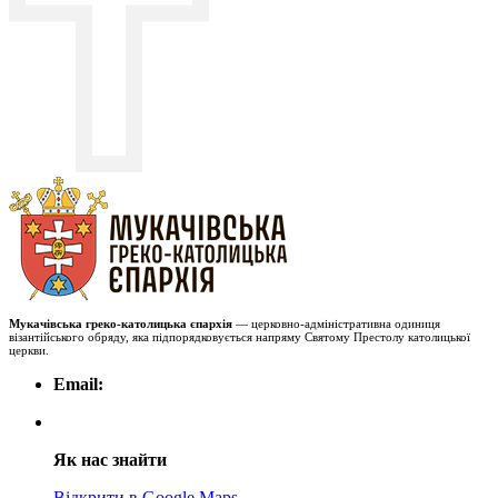
Мукачівська греко-католицька єпархія
— церковно-адміністративна одиниця
візантійського обряду, яка підпорядковується напряму Святому Престолу католицької
церкви.
Email:
Як нас знайти
Відкрити в Google Maps