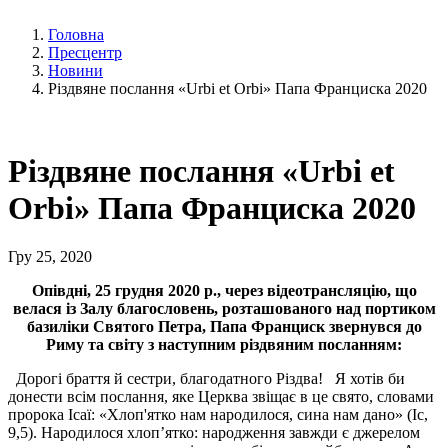
Головна
Пресцентр
Новини
Різдвяне послання «Urbi et Orbi» Папа Франциска 2020
Різдвяне послання «Urbi et
Orbi» Папа Франциска 2020
Гру 25, 2020
Опівдні, 25 грудня 2020 р., через відеотрансляцію, що
велася із Залу благословень, розташованого над портиком
базиліки Святого Петра, Папа Франциск звернувся до
Риму та світу з наступним різдвяним посланням:
Дорогі браття й сестри, благодатного Різдва! Я хотів би
донести всім послання, яке Церква звіщає в це свято, словами
пророка Ісаї: «Хлоп'ятко нам народилося, сина нам дано» (Іс,
9,5). Народилося хлоп’ятко: народження завжди є джерелом