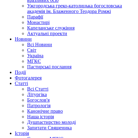
вразливих осіб
Ужгородська греко-католицька богословська
академія ім. Блаженного Теодора Ромжі
Парафії
Монастирі
Капеланське служіння
Актуальні проекти
Новини
Всі Новини
Світ
Україна
МГКЄ
Пастирські послання
Події
Фотогалерея
Статті
Всі Статті
Літургіка
Богослов'я
Патрологія
Канонічне право
Наша історія
Душпастирство молоді
Запитати Священика
Історія