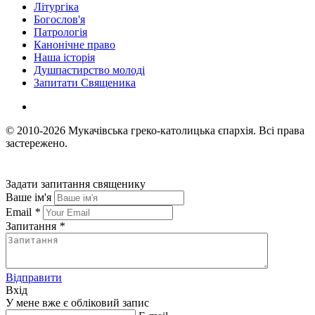
Літургіка
Богослов'я
Патрологія
Канонічне право
Наша історія
Душпастирство молоді
Запитати Священика
© 2010-2026
Мукачівська греко-католицька єпархія.
Всі права
застережено.
Задати запитання священику
Ваше ім'я
Email
*
Запитання
*
Відправити
Вхід
У мене вже є обліковий запис