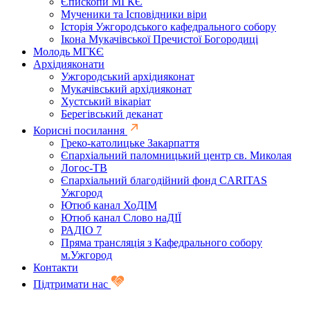
Єпископи МГКЄ
Мученики та Ісповідники віри
Історія Ужгородського кафедрального собору
Ікона Мукачівської Пречистої Богородиці
Молодь МГКЄ
Архідияконати
Ужгородський архідияконат
Мукачівський архідияконат
Хустський вікаріат
Берегівський деканат
Корисні посилання
Греко-католицьке Закарпаття
Єпархіальний паломницький центр св. Миколая
Логос-ТВ
Єпархіальний благодійний фонд CARITAS
Ужгород
Ютюб канал ХоДІМ
Ютюб канал Слово наДІЇ
РАДІО 7
Пряма трансляція з Кафедрального собору
м.Ужгород
Контакти
Підтримати нас