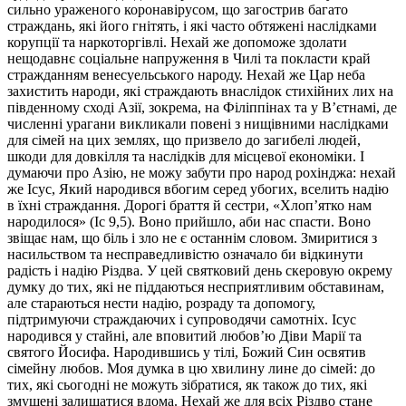
сильно ураженого коронавірусом, що загострив багато
страждань, які його гнітять, і які часто обтяжені наслідками
корупції та наркоторгівлі. Нехай же допоможе здолати
нещодавнє соціальне напруження в Чилі та покласти край
стражданням венесуельського народу. Нехай же Цар неба
захистить народи, які страждають внаслідок стихійних лих на
південному сході Азії, зокрема, на Філіппінах та у В’єтнамі, де
численні урагани викликали повені з нищівними наслідками
для сімей на цих землях, що призвело до загибелі людей,
шкоди для довкілля та наслідків для місцевої економіки. І
думаючи про Азію, не можу забути про народ рохінджа: нехай
же Ісус, Який народився вбогим серед убогих, вселить надію
в їхні страждання. Дорогі браття й сестри, «Хлоп’ятко нам
народилося» (Іс 9,5). Воно прийшло, аби нас спасти. Воно
звіщає нам, що біль і зло не є останнім словом. Змиритися з
насильством та несправедливістю означало би відкинути
радість і надію Різдва. У цей святковий день скеровую окрему
думку до тих, які не піддаються несприятливим обставинам,
але стараються нести надію, розраду та допомогу,
підтримуючи страждаючих і супроводячи самотніх. Ісус
народився у стайні, але вповитий любов’ю Діви Марії та
святого Йосифа. Народившись у тілі, Божий Син освятив
сімейну любов. Моя думка в цю хвилину лине до сімей: до
тих, які сьогодні не можуть зібратися, як також до тих, які
змушені залишатися вдома. Нехай же для всіх Різдво стане