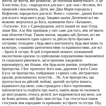
життя, це життя, яке розквітає, це обітниця майбутнього. А це
Хлоп’ятко, Ісус, «народилося для нас»: для «нас» без меж, без
привілеїв і виключень. Дитя, яке Діва Марія породила у
Вифлеємі, народилося для всіх: Воно є «сином», даним Богом
для всього людського роду. Завдяки цьому Дитяткові всі ми
можемо звертатися до Бога, називаючи його «Батьком»,
«Татусем». Ісус є Єдинородним, ніхто інший не знає Отця,
лише Він. Але Він прийшов у світ саме для того, аби об’явити
нам обличчя Отця. Таким чином, завдяки цій Дитині, всі ми
можемо називати один одного та дійсно бути братами й
сестрами: походячи з будь-якого континенту, будь-якої мови та
культури, з нашими ідентичностями та відмінностями, але всі
– брати й сестри. В цей історичний момент, позначений
екологічною кризою та серйозними порушеннями економічної
та соціальної рівноваги, загостреними пандемією
коронавірусу, ми більше, ніж будь-коли раніше, потребуємо
братерства. І Бог пропонує його нам, даруючи Свого Сина
Ісуса: не братерство, побудоване з гарних слів, абстрактних
ідеалів, розпливчатих почуттів… Ні. Але братерство, що
ґрунтується на дійсній любові, здатній зустріти іншого,
відмінного від мене, спів-страждати з його терпіннями,
наблизитися та подбати про нього, навіть якщо не належить
до моєї родини, етносу, релігії; хоч відрізняється від мене, але
це Божа дитина, мій брат, моя сестра. І це стосується також
стосунків між народами та країнами: всі брати та сестри. Під