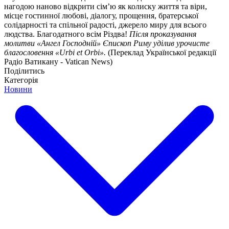
нагодою наново відкрити сім’ю як колиску життя та віри,
місце гостинної любові, діалогу, прощення, братерської
солідарності та спільної радості, джерело миру для всього
людства. Благодатного всім Різдва!
Після проказування
молитви «Ангел Господній» Єпископ Риму уділив урочисте
благословення «Urbi et Orbi».
(Переклад Української редакції
Радіо Ватикану - Vatican News)
Поділитись
Категорія
Новини