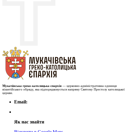
Мукачівська греко-католицька єпархія
— церковно-адміністративна одиниця
візантійського обряду, яка підпорядковується напряму Святому Престолу католицької
церкви.
Email:
Як нас знайти
Відкрити в Google Maps