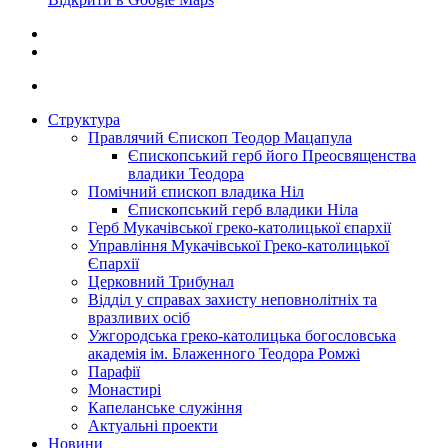
Структура
Правлячий Єпископ Теодор Мацапула
Єпископський герб його Преосвященства
владики Теодора
Помічний єпископ владика Ніл
Єпископський герб владики Ніла
Герб Мукачівської греко-католицької єпархії
Управління Мукачівської Греко-католицької
Єпархії
Церковний Трибунал
Відділ у справах захисту неповнолітніх та
вразливих осіб
Ужгородська греко-католицька богословська
академія ім. Блаженного Теодора Ромжі
Парафії
Монастирі
Капеланське служіння
Актуальні проекти
Новини