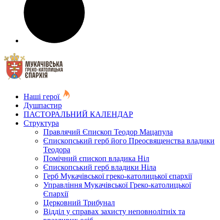
Наші герої
Душпастир
ПАСТОРАЛЬНИЙ КАЛЕНДАР
Структура
Правлячий Єпископ Теодор Мацапула
Єпископський герб його Преосвященства владики
Теодора
Помічний єпископ владика Ніл
Єпископський герб владики Ніла
Герб Мукачівської греко-католицької єпархії
Управління Мукачівської Греко-католицької
Єпархії
Церковний Трибунал
Відділ у справах захисту неповнолітніх та