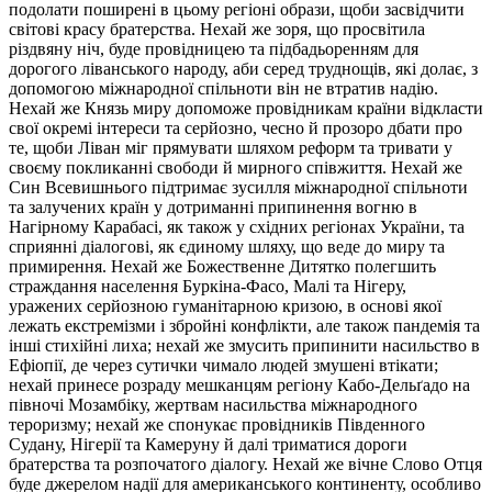
подолати поширені в цьому регіоні образи, щоби засвідчити
світові красу братерства. Нехай же зоря, що просвітила
різдвяну ніч, буде провідницею та підбадьоренням для
дорогого ліванського народу, аби серед труднощів, які долає, з
допомогою міжнародної спільноти він не втратив надію.
Нехай же Князь миру допоможе провідникам країни відкласти
свої окремі інтереси та серйозно, чесно й прозоро дбати про
те, щоби Ліван міг прямувати шляхом реформ та тривати у
своєму покликанні свободи й мирного співжиття. Нехай же
Син Всевишнього підтримає зусилля міжнародної спільноти
та залучених країн у дотриманні припинення вогню в
Нагірному Карабасі, як також у східних регіонах України, та
сприянні діалогові, як єдиному шляху, що веде до миру та
примирення. Нехай же Божественне Дитятко полегшить
страждання населення Буркіна-Фасо, Малі та Нігеру,
уражених серйозною гуманітарною кризою, в основі якої
лежать екстремізми і збройні конфлікти, але також пандемія та
інші стихійні лиха; нехай же змусить припинити насильство в
Ефіопії, де через сутички чимало людей змушені втікати;
нехай принесе розраду мешканцям регіону Кабо-Дельґадо на
півночі Мозамбіку, жертвам насильства міжнародного
тероризму; нехай же спонукає провідників Південного
Судану, Нігерії та Камеруну й далі триматися дороги
братерства та розпочатого діалогу. Нехай же вічне Слово Отця
буде джерелом надії для американського континенту, особливо