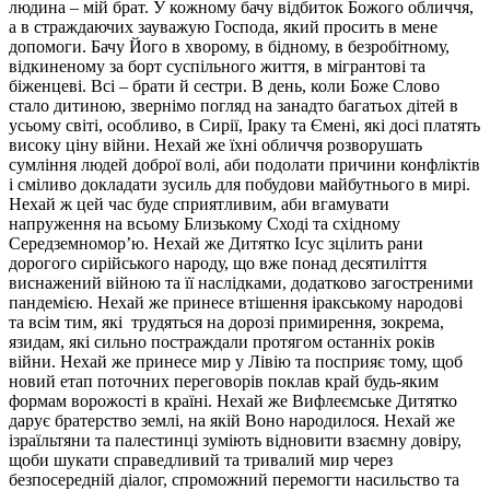
людина – мій брат. У кожному бачу відбиток Божого обличчя,
а в страждаючих зауважую Господа, який просить в мене
допомоги. Бачу Його в хворому, в бідному, в безробітному,
відкиненому за борт суспільного життя, в мігрантові та
біженцеві. Всі – брати й сестри. В день, коли Боже Слово
стало дитиною, звернімо погляд на занадто багатьох дітей в
усьому світі, особливо, в Сирії, Іраку та Ємені, які досі платять
високу ціну війни. Нехай же їхні обличчя розворушать
сумління людей доброї волі, аби подолати причини конфліктів
і сміливо докладати зусиль для побудови майбутнього в мирі.
Нехай ж цей час буде сприятливим, аби вгамувати
напруження на всьому Близькому Сході та східному
Середземномор’ю. Нехай же Дитятко Ісус зцілить рани
дорогого сирійського народу, що вже понад десятиліття
виснажений війною та її наслідками, додатково загостреними
пандемією. Нехай же принесе втішення іракському народові
та всім тим, які трудяться на дорозі примирення, зокрема,
язидам, які сильно постраждали протягом останніх років
війни. Нехай же принесе мир у Лівію та посприяє тому, щоб
новий етап поточних переговорів поклав край будь-яким
формам ворожості в країні. Нехай же Вифлеємське Дитятко
дарує братерство землі, на якій Воно народилося. Нехай же
ізраїльтяни та палестинці зуміють відновити взаємну довіру,
щоби шукати справедливий та тривалий мир через
безпосередній діалог, спроможний перемогти насильство та