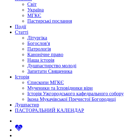
Світ
Україна
МГКЄ
Пастирські послання
Події
Статті
Літургіка
Богослов'я
Патрологія
Канонічне право
Наша історія
Душпастирство молоді
Запитати Священика
Історія
Єпископи МГКЄ
Мученики та Ісповідники віри
Історія Ужгородського кафедрального собору
Ікона Мукачівської Пречистої Богородиці
Душпастир
ПАСТОРАЛЬНИЙ КАЛЕНДАР