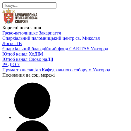
Корисні посилання
Греко-католицьке Закарпаття
Єпархіальний паломницький центр св. Миколая
Логос-ТВ
Єпархіальний благодійний фонд CARITAS Ужгород
Ютюб канал ХоДІМ
Ютюб канал Слово наДІЇ
РАДІО 7
Пряма трансляція з Кафедрального собору м.Ужгород
Посилання на соц. мережі