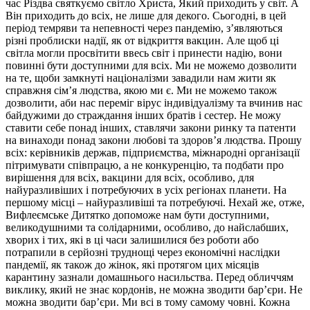
час Різдва святкуємо світло Христа, Який приходить у світ. А
Він приходить до всіх, не лише для декого. Сьогодні, в цей
період темряви та непевності через пандемію, з’являються
різні проблиски надії, як от відкриття вакцин. Але щоб ці
світла могли просвітити ввесь світ і принести надію, вони
повинні бути доступними для всіх. Ми не можемо дозволити
на те, щоби замкнуті націоналізми завадили нам жити як
справжня сім’я людства, якою ми є. Ми не можемо також
дозволити, аби нас переміг вірус індивідуалізму та вчинив нас
байдужими до страждання інших братів і сестер. Не можу
ставити себе понад інших, ставлячи закони ринку та патенти
на винаходи понад закони любові та здоров’я людства. Прошу
всіх: керівників держав, підприємства, міжнародні організації
пітримувати співпрацю, а не конкуренцію, та подбати про
вирішення для всіх, вакцини для всіх, особливо, для
найуразливіших і потребуючих в усіх регіонах планети. На
першому місці – найуразливіші та потребуючі. Нехай же, отже,
Вифлеємське Дитятко допоможе нам бути доступними,
великодушними та солідарними, особливо, до найслабших,
хворих і тих, які в ці часи залишилися без роботи або
потрапили в серйозні труднощі через економічні наслідки
пандемії, як також до жінок, які протягом цих місяців
карантину зазнали домашнього насильства. Перед обличчям
виклику, який не знає кордонів, не можна зводити бар’єри. Не
можна зводити бар’єри. Ми всі в тому самому човні. Кожна