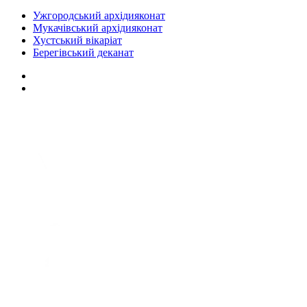
Ужгородський архідияконат
Мукачівський архідияконат
Хустський вікаріат
Берегівський деканат