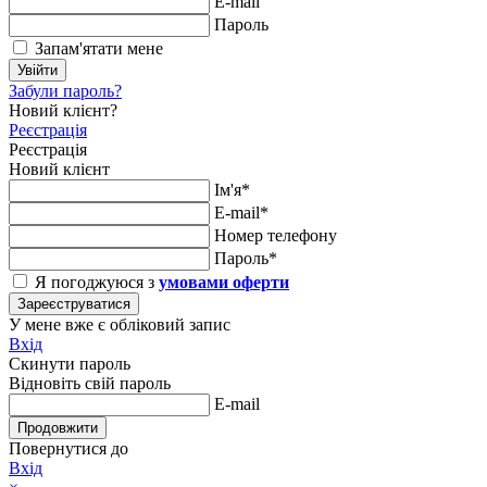
E-mail
Пароль
Запам'ятати мене
Увійти
Забули пароль?
Новий клієнт?
Реєстрація
Реєстрація
Новий клієнт
Ім'я*
E-mail*
Номер телефону
Пароль*
Я погоджуюся з
умовами оферти
Зареєструватися
У мене вже є обліковий запис
Вхід
Скинути пароль
Відновіть свій пароль
E-mail
Продовжити
Повернутися до
Вхід