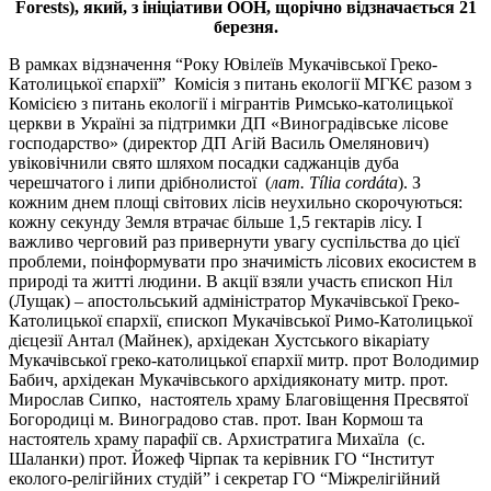
Forests), який, з ініціативи ООН, щорічно відзначається 21
березня.
В рамках відзначення “Року Ювілеїв Мукачівської Греко-
Католицької єпархії” Комісія з питань екології МГКЄ разом з
Комісією з питань екології і мігрантів Римсько-католицької
церкви в Україні за підтримки ДП «Виноградівське лісове
господарство» (директор ДП Агій Василь Омелянович)
увіковічнили свято шляхом посадки саджанців дуба
черешчатого і липи дрібнолистої (
лат. Tília cordáta
). З
кожним днем площі світових лісів неухильно скорочуються:
кожну секунду Земля втрачає більше 1,5 гектарів лісу. І
важливо черговий раз привернути увагу суспільства до цієї
проблеми, поінформувати про значимість лісових екосистем в
природі та житті людини. В акції взяли участь єпископ Ніл
(Лущак) – апостольський адміністратор Мукачівської Греко-
Католицької єпархії, єпископ Мукачівської Римо-Католицької
дієцезії Антал (Майнек), архідекан Хустського вікаріату
Мукачівської греко-католицької єпархії митр. прот Володимир
Бабич, архідекан Мукачівського архідияконату митр. прот.
Мирослав Сипко, настоятель храму Благовіщення Пресвятої
Богородиці м. Виноградово став. прот. Іван Кормош та
настоятель храму парафії св. Архистратига Михаїла (с.
Шаланки) прот. Йожеф Чірпак та керівник ГО “Інститут
еколого-релігійних студій” і секретар ГО “Міжрелігійний