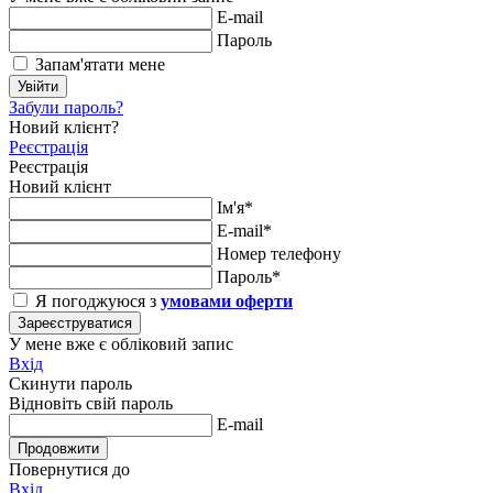
E-mail
Пароль
Запам'ятати мене
Увійти
Забули пароль?
Новий клієнт?
Реєстрація
Реєстрація
Новий клієнт
Ім'я*
E-mail*
Номер телефону
Пароль*
Я погоджуюся з
умовами оферти
Зареєструватися
У мене вже є обліковий запис
Вхід
Скинути пароль
Відновіть свій пароль
E-mail
Продовжити
Повернутися до
Вхід