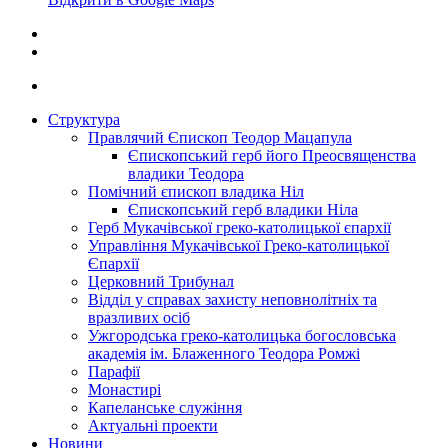
Структура
Правлячий Єпископ Теодор Мацапула
Єпископський герб його Преосвященства
владики Теодора
Помічний єпископ владика Ніл
Єпископський герб владики Ніла
Герб Мукачівської греко-католицької єпархії
Управління Мукачівської Греко-католицької
Єпархії
Церковний Трибунал
Відділ у справах захисту неповнолітніх та
вразливих осіб
Ужгородська греко-католицька богословська
академія ім. Блаженного Теодора Ромжі
Парафії
Монастирі
Капеланське служіння
Актуальні проекти
Новини