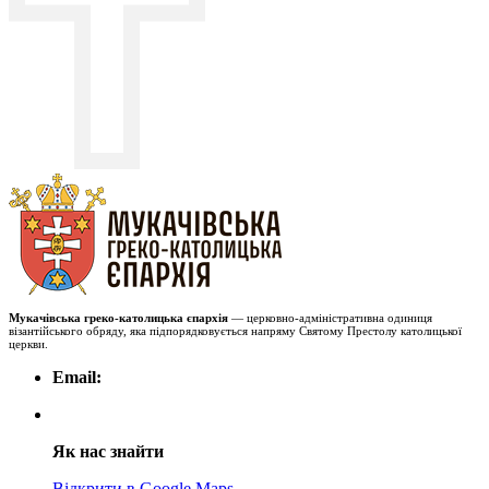
Мукачівська греко-католицька єпархія
— церковно-адміністративна одиниця
візантійського обряду, яка підпорядковується напряму Святому Престолу католицької
церкви.
Email:
Як нас знайти
Відкрити в Google Maps