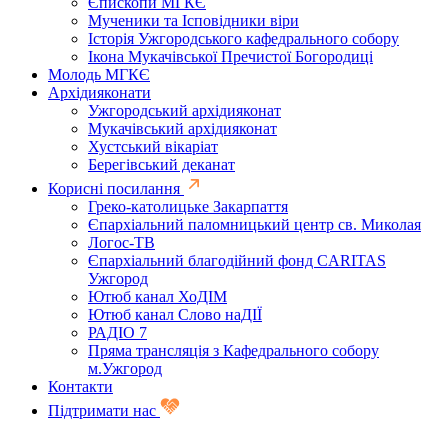
Єпископи МГКЄ
Мученики та Ісповідники віри
Історія Ужгородського кафедрального собору
Ікона Мукачівської Пречистої Богородиці
Молодь МГКЄ
Архідияконати
Ужгородський архідияконат
Мукачівський архідияконат
Хустський вікаріат
Берегівський деканат
Корисні посилання
Греко-католицьке Закарпаття
Єпархіальний паломницький центр св. Миколая
Логос-ТВ
Єпархіальний благодійний фонд CARITAS
Ужгород
Ютюб канал ХоДІМ
Ютюб канал Слово наДІЇ
РАДІО 7
Пряма трансляція з Кафедрального собору
м.Ужгород
Контакти
Підтримати нас