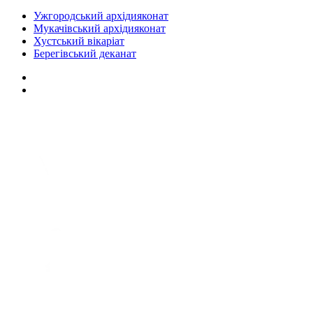
Ужгородський архідияконат
Мукачівський архідияконат
Хустський вікаріат
Берегівський деканат