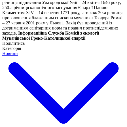
річниця підписання Ужгородської Унії – 24 квітня 1646 року;
250-а річниця канонічного заснування Єпархії Папою
Климентом XIV – 14 вересня 1771 року, а також 20-а річниця
проголошення блаженним єпископа мученика Теодора Ромжі
– 27 червня 2001 року у Львові. Захід був проведений із
дотриманням санітарних норм та правил протиепідемічних
заходів.
Інформаційна Служба Комісії з екології
Мукачівської Греко-Католицької єпархії
Поділитись
Категорія
Новини