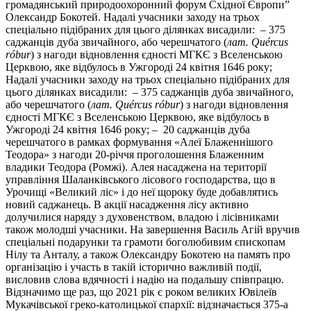
громадянський природоохоронний форум Східної Європи”
Олександр Бокотей. Надалі учасники заходу на трьох
спеціально підібраних для цього ділянках висадили: – 375
саджанців дуба звичайного, або черешчатого (
лат. Quércus
róbur
) з нагоди відновлення єдності МГКЄ з Вселенською
Церквою, яке відбулось в Ужгороді 24 квітня 1646 року;
Надалі учасники заходу на трьох спеціально підібраних для
цього ділянках висадили: – 375 саджанців дуба звичайного,
або черешчатого (
лат. Quércus róbur
) з нагоди відновлення
єдності МГКЄ з Вселенською Церквою, яке відбулось в
Ужгороді 24 квітня 1646 року; – 20 саджанців дуба
черешчатого в рамках формування «Алеї Блаженнішого
Теодора» з нагоди 20-річчя проголошення Блаженним
владики Теодора (Ромжі). Алея насаджена на території
управління Шаланківського лісового господарства, що в
Урочищі «Великий ліс» і до неї щороку буде добавлятись
новий саджанець. В акції насадження лісу активно
долучилися наряду з духовенством, владою і лісівниками
також молодші учасники. На завершення Василь Агій вручив
спеціальні подарунки та грамоти боголюбивим єпископам
Нілу та Анталу, а також Олександру Бокотею на память про
організацію і участь в такій історично важливій події,
висловив слова вдячності і надію на подальшу співпрацю.
Відзначимо ще раз, що 2021 рік є роком великих Ювілеїв
Мукачівської греко-католицької єпархії: відзначається 375-а