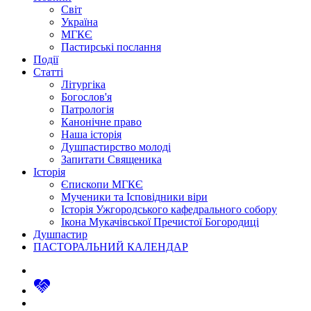
Світ
Україна
МГКЄ
Пастирські послання
Події
Статті
Літургіка
Богослов'я
Патрологія
Канонічне право
Наша історія
Душпастирство молоді
Запитати Священика
Історія
Єпископи МГКЄ
Мученики та Ісповідники віри
Історія Ужгородського кафедрального собору
Ікона Мукачівської Пречистої Богородиці
Душпастир
ПАСТОРАЛЬНИЙ КАЛЕНДАР