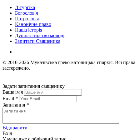
Літургіка
Богослов'я
Патрологія
Канонічне право
Наша історія
Душпастирство молоді
Запитати Священика
© 2010-2026
Мукачівська греко-католицька єпархія.
Всі права
застережено.
Задати запитання священику
Ваше ім'я
Email
*
Запитання
*
Відправити
Вхід
У мене вже є обліковий запис