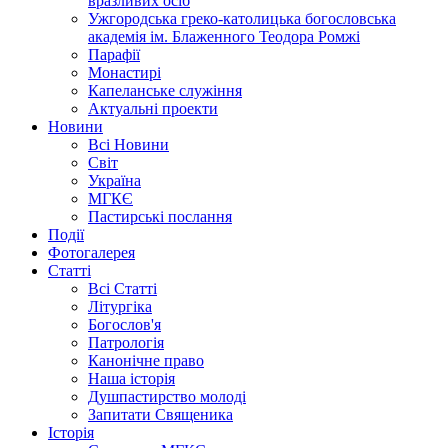
вразливих осіб
Ужгородська греко-католицька богословська
академія ім. Блаженного Теодора Ромжі
Парафії
Монастирі
Капеланське служіння
Актуальні проекти
Новини
Всі Новини
Світ
Україна
МГКЄ
Пастирські послання
Події
Фотогалерея
Статті
Всі Статті
Літургіка
Богослов'я
Патрологія
Канонічне право
Наша історія
Душпастирство молоді
Запитати Священика
Історія