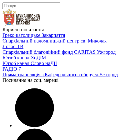
Корисні посилання
Греко-католицьке Закарпаття
Єпархіальний паломницький центр св. Миколая
Логос-ТВ
Єпархіальний благодійний фонд CARITAS Ужгород
Ютюб канал ХоДІМ
Ютюб канал Слово наДІЇ
РАДІО 7
Пряма трансляція з Кафедрального собору м.Ужгород
Посилання на соц. мережі