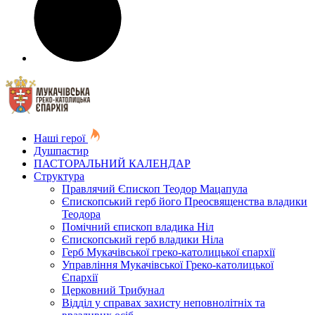
Наші герої
Душпастир
ПАСТОРАЛЬНИЙ КАЛЕНДАР
Структура
Правлячий Єпископ Теодор Мацапула
Єпископський герб його Преосвященства владики
Теодора
Помічний єпископ владика Ніл
Єпископський герб владики Ніла
Герб Мукачівської греко-католицької єпархії
Управління Мукачівської Греко-католицької
Єпархії
Церковний Трибунал
Відділ у справах захисту неповнолітніх та