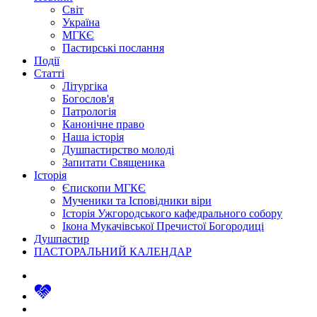
Світ
Україна
МГКЄ
Пастирські послання
Події
Статті
Літургіка
Богослов'я
Патрологія
Канонічне право
Наша історія
Душпастирство молоді
Запитати Священика
Історія
Єпископи МГКЄ
Мученики та Ісповідники віри
Історія Ужгородського кафедрального собору
Ікона Мукачівської Пречистої Богородиці
Душпастир
ПАСТОРАЛЬНИЙ КАЛЕНДАР