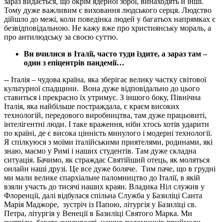
зараз видається, що окрім ядерної зброї, винаходять й інші.
Тому дуже важливим є виховання людського серця. Людство
дійшло до межі, коли поведінка людей у багатьох напрямках є
безвідповідальною. Не кажу вже про християнську мораль, а
про антилюдську за своєю суттю.
Ви вчилися в Італії, часто туди їздите, а зараз там –
один з епіцентрів пандемії…
-- Італія – чудова країна, яка зберігає велику частку світової
культурної спадщини.
Вона дуже відповідально до цього
ставиться і прекрасно їх утримує. З іншого боку, Північна
Італія, яка найбільше постраждала, є краєм високих
технологій, передового виробництва, там дуже працьовиті,
інтелігентні люди. І таке враження, ніби хтось хотів ударити
по країні, де є висока цінність минулого і модерні технології.
Я cпілкуюся з моїми італійськими приятелями, родинами, які
знаю, маємо у Римі і наших студентів. Там дуже складна
ситуація. Бачимо, як страждає Святійший отець, як моляться
онлайн наші друзі. Це все дуже боляче.
Тим паче, що в грудні
ми мали велике єпархіальне паломництво до Італії, в якій
взяли участь до тисячі наших краян. Владика Ніл служив у
Флоренції, далі відбулася спільна Служба у Базиліці Санта
Марія Маджоре,
зустріч із Папою, літургія у Базиліці св.
Петра, літургія у Венеції в Базиліці Святого Марка. Ми