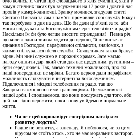
було колись. Я читав про словацького в’язня сумління, який у
комуністичних часах був засуджений на 17 років і довгий час
провів у камері-одиночці. Зранку молився, згадував статті
Святого Письма та сам з пам’яті промовляв собі службу Божу і
так перебував
з дня на день. Що би дали ці в’язні за те, аби
могли слідкувати за Богослужінням через телевізію чи радіо?
Наскільки їм би було легше зносити страждання!
Певна річ,
що коли людина звикла ходити до церкви, їй не вистачає
єднання з Господом, парафіяльної спільноти, знайомих, з
якими спілкувалася після служби.
Священикам також бракує
вірян. Ми нині служимо в порожніх храмах. Зате маємо
нагоду оцінити дар, який став для нас щоденним, рутинним –
бути серед людей. Так, маємо технічні можливості, про які
наші попередники не мріяли. Багато церков дали парафіянам
можливість слідкувати в інтернеті за Богослужінням.
Підключилися і місцеві телебачення та радіо, так що
Закарпаття охоплено тими трансляціями. Це можливості
нашої доби. І сподіваємося, що вони послужать для того, аби
цей час гідно пережити, поки знову увійдемо в нормальне
життя.
Чи не є цей коронавірус своєрідним наслідком
розвитку людства?
Радше не розвитку, а занепаду. Я побоююся, чи за цим
вірусом не стоїть хтось , хто не має моральних засторог.