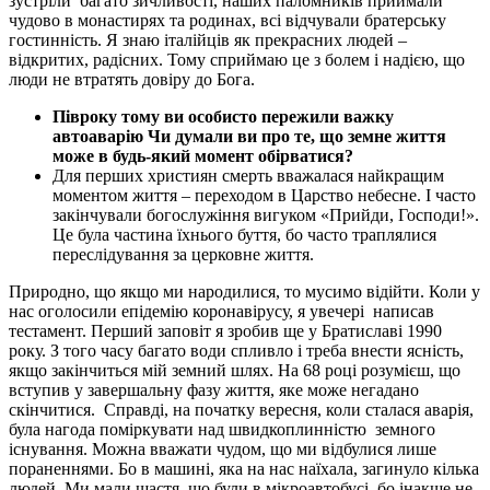
зустріли
багато зичливості, наших паломників приймали
чудово в монастирях та родинах, всі відчували братерську
гостинність. Я знаю італійців як прекрасних людей –
відкритих, радісних. Тому сприймаю це з болем і надією, що
люди не втратять довіру до Бога.
Півроку тому ви особисто пережили важку
автоаварію Чи думали ви про те, що земне життя
може в будь-який момент обірватися?
Для перших християн смерть вважалася найкращим
моментом життя – переходом в Царство небесне. І часто
закінчували богослужіння вигуком «Прийди, Господи!».
Це була частина їхнього буття, бо часто траплялися
переслідування за церковне життя.
Природно, що якщо ми народилися, то мусимо відійти. Коли у
нас оголосили епідемію коронавірусу, я увечері
написав
тестамент. Перший заповіт я зробив ще у Братиславі 1990
року. З того часу багато води спливло і треба внести ясність,
якщо закінчиться мій земний шлях. На 68 році розумієш, що
вступив у завершальну фазу життя, яке може негадано
скінчитися.
Справді, на початку вересня, коли сталася аварія,
була нагода поміркувати над швидкоплинністю
земного
існування. Можна вважати чудом, що ми відбулися лише
пораненнями. Бо в машині, яка на нас наїхала, загинуло кілька
людей. Ми мали щастя, що були в мікроавтобусі, бо інакше не