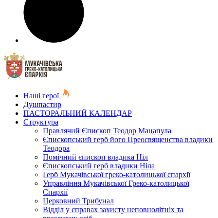
Наші герої
Душпастир
ПАСТОРАЛЬНИЙ КАЛЕНДАР
Структура
Правлячий Єпископ Теодор Мацапула
Єпископський герб його Преосвященства владики
Теодора
Помічний єпископ владика Ніл
Єпископський герб владики Ніла
Герб Мукачівської греко-католицької єпархії
Управління Мукачівської Греко-католицької
Єпархії
Церковний Трибунал
Відділ у справах захисту неповнолітніх та