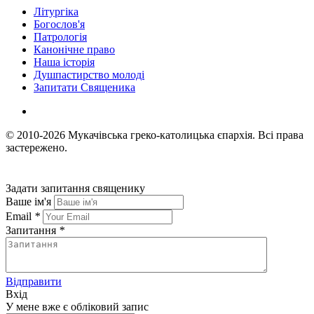
Літургіка
Богослов'я
Патрологія
Канонічне право
Наша історія
Душпастирство молоді
Запитати Священика
© 2010-2026
Мукачівська греко-католицька єпархія.
Всі права
застережено.
Задати запитання священику
Ваше ім'я
Email
*
Запитання
*
Відправити
Вхід
У мене вже є обліковий запис