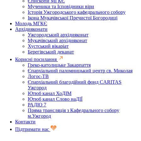
Єпископи МГКЄ
Мученики та Ісповідники віри
Історія Ужгородського кафедрального собору
Ікона Мукачівської Пречистої Богородиці
Молодь МГКЄ
Архідияконати
Ужгородський архідияконат
Мукачівський архідияконат
Хустський вікаріат
Берегівський деканат
Корисні посилання
Греко-католицьке Закарпаття
Єпархіальний паломницький центр св. Миколая
Логос-ТВ
Єпархіальний благодійний фонд CARITAS
Ужгород
Ютюб канал ХоДІМ
Ютюб канал Слово наДІЇ
РАДІО 7
Пряма трансляція з Кафедрального собору
м.Ужгород
Контакти
Підтримати нас