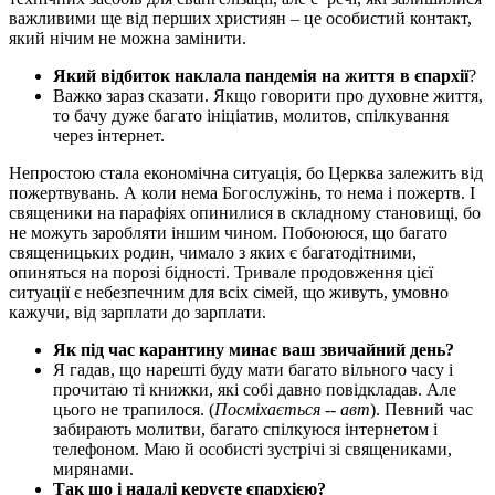
важливими ще від перших християн – це особистий контакт,
який нічим не можна замінити.
Який відбиток наклала пандемія на життя в єпархії
?
Важко зараз сказати. Якщо говорити про духовне життя,
то бачу дуже багато ініціатив, молитов, спілкування
через інтернет.
Непростою стала економічна ситуація, бо Церква залежить від
пожертвувань. А коли нема Богослужінь, то нема і пожертв. І
священики на парафіях опинилися в складному становищі, бо
не можуть заробляти іншим чином. Побоююся, що багато
священицьких родин, чимало з яких є багатодітними,
опиняться на порозі бідності. Тривале продовження цієї
ситуації є небезпечним для всіх сімей, що живуть, умовно
кажучи, від зарплати до зарплати.
Як під час карантину минає ваш звичайний день?
Я гадав, що нарешті буду мати багато вільного часу і
прочитаю ті книжки, які собі давно повідкладав. Але
цього не трапилося. (
Посміхається -- авт
). Певний час
забирають молитви, багато спілкуюся інтернетом і
телефоном. Маю й особисті зустрічі зі священиками,
мирянами.
Так що і надалі керуєте єпархією?