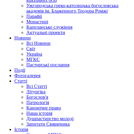
вразливих осіб
Ужгородська греко-католицька богословська
академія ім. Блаженного Теодора Ромжі
Парафії
Монастирі
Капеланське служіння
Актуальні проекти
Новини
Всі Новини
Світ
Україна
МГКЄ
Пастирські послання
Події
Фотогалерея
Статті
Всі Статті
Літургіка
Богослов'я
Патрологія
Канонічне право
Наша історія
Душпастирство молоді
Запитати Священика
Історія