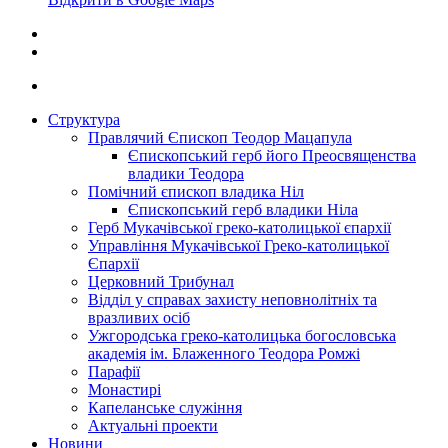
Структура
Правлячий Єпископ Теодор Мацапула
Єпископський герб його Преосвященства
владики Теодора
Помічний єпископ владика Ніл
Єпископський герб владики Ніла
Герб Мукачівської греко-католицької єпархії
Управління Мукачівської Греко-католицької
Єпархії
Церковний Трибунал
Відділ у справах захисту неповнолітніх та
вразливих осіб
Ужгородська греко-католицька богословська
академія ім. Блаженного Теодора Ромжі
Парафії
Монастирі
Капеланське служіння
Актуальні проекти
Новини