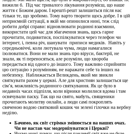
вижили б.
Під час тривалого лікування розумієш, що наше
життя є Божим даром. І врешті-решт залишиться після нас
тільки те, що зробимо. Тому варто творити щось добре. І в цій
неприємній ситуації, в якій ми опинилися нині, теж слід
робити добрі справи: відновлювати родинні взаємини,
використати цей час для збагачення знань, щось гарне
прочитати, подивитися, поспілкуватися через телефон чи
інтернет, і, певна річ, шанувати
приписи медиків.
Навіть у
середньовіччі, коли лютувала чума, люди намагалися
ізолюватися. Вони не мали знань про віруси, бактерії, не
знали, як ті переносяться, але розуміли, що хвороба
передається від одного до іншого. Тому важливо сприйняти
цю ситуацію з розумінням, не наражати себе та інших на
небезпеку.
Наближається Великдень, який ми звикли
святкувати разом у церкві. Але для християн залишається ще
сім’я, можливість родинного святкування. Як це було в
недавніх часах підпілля, коли вірники молилися вдома і там
освячували паску. Так що на свято, мабуть, священики
прочитають молитву онлайн, а люди самі покроплять
свяченою водою святковий кошик чи зелені гілочки на вербну
неділю.
Бачимо, як світ стрімко змінюється на наших очах.
Чи не настав час модернізуватися і Церкві?
Чуємо нині думки, що після пандемії світ вже не буде