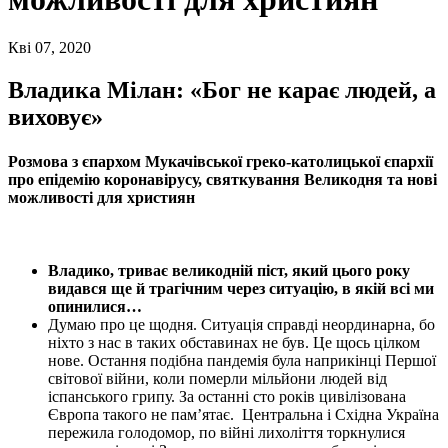
Кві 07, 2020
Владика Мілан: «Бог не карає людей, а
виховує»
Розмова з єпархом Мукачівської греко-католицької єпархії
про епідемію коронавірусу, святкування Великодня та нові
можливості для християн
Владико, триває великодній піст, який цього року
видався ще й трагічним через ситуацію, в якій всі ми
опинилися…
Думаю про це щодня. Ситуація справді неординарна, бо
ніхто з нас в таких обставинах не був. Це щось цілком
нове. Остання подібна пандемія була наприкінці Першої
світової війни, коли померли мільйони людей від
іспанського грипу. За останні сто років цивілізована
Європа такого не пам’ятає.
Центральна і Східна Україна
пережила голодомор, по війні лихоліття торкнулися