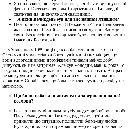
Я сподіваюся, що керує Господь, а я тільки виконую свої
функції. Готуємо спеціальні директиви на Великодні
святкування, циркуляр для священиків.
– А який Великдень був для вас найпам’ятнішим?
Цей точно запам’ятається! Це вже мій 44-ий Великдень
як священика і 18-ий -- в єпископському сані. Завжди
свято Воскресіння Господнього було сповнене величних
і масових Богослужінь.
Пам’ятаю, що у 1989 році ще в соціалістичних часах
на
Словаччині я мав стільки богослужінь в різних місцях, що
вони з двогодинними проміжками тривали майже добу!
Дивуюся, як я це витримав. Але був молодий, мав 36 років. У
результаті від перевиснаження не міг навіть заснути. А зараз
не можу уявити, як це відбуватиметься в часи загального
карантину. Сподіваюся, що більше такого сумного досвіду не
матимемо.
Що би ви побажали читачам на завершення нашої
розмови?
Бажаю нашим вірникам та усім людям доброї волі,
щоби
Пасха була духовно багатою, радісною, щоби ми
прийняли цю ситуацію, подивляли безмежну любов
Ісуса Христа, який страждав і помер на хресті за нас та