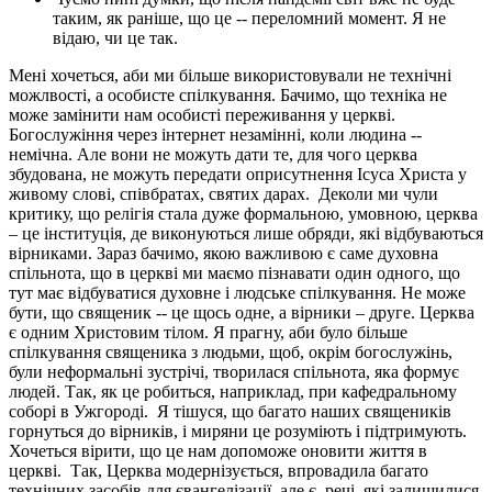
таким, як раніше, що це -- переломний момент. Я не
відаю, чи це так.
Мені хочеться, аби ми більше використовували не технічні
можлвості, а особисте спілкування. Бачимо, що техніка не
може замінити нам особисті переживання у церкві.
Богослужіння через інтернет незамінні, коли людина --
немічна. Але вони не можуть дати те, для чого церква
збудована, не можуть передати оприсутнення Ісуса Христа у
живому слові, співбратах, святих дарах.
Деколи ми чули
критику, що релігія стала дуже формальною, умовною, церква
– це інституція, де виконуються лише обряди, які відбуваються
вірниками. Зараз бачимо, якою важливою є саме духовна
спільнота, що в церкві ми маємо пізнавати один одного, що
тут має відбуватися духовне і людське спілкування. Не може
бути, що священик -- це щось одне, а вірники – друге. Церква
є одним Христовим тілом. Я прагну, аби було більше
спілкування священика з людьми, щоб, окрім богослужінь,
були неформальні зустрічі, творилася спільнота, яка формує
людей. Так, як це робиться, наприклад, при кафедральному
соборі в Ужгороді.
Я тішуся, що багато наших священиків
горнуться до вірників, і миряни це розуміють і підтримують.
Хочеться вірити, що це нам допоможе оновити життя в
церкві.
Так, Церква модернізується, впровадила багато
технічних засобів для євангелізації, але є
речі, які залишилися