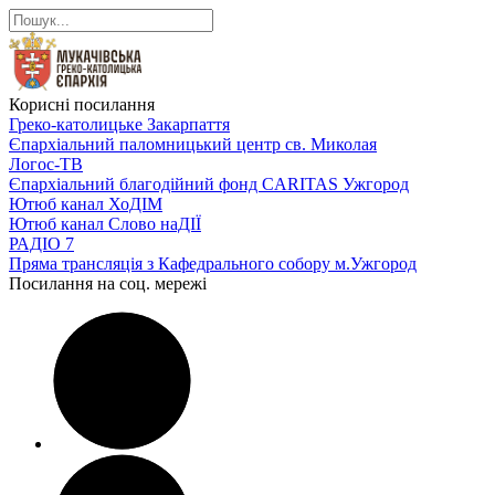
Корисні посилання
Греко-католицьке Закарпаття
Єпархіальний паломницький центр св. Миколая
Логос-ТВ
Єпархіальний благодійний фонд CARITAS Ужгород
Ютюб канал ХоДІМ
Ютюб канал Слово наДІЇ
РАДІО 7
Пряма трансляція з Кафедрального собору м.Ужгород
Посилання на соц. мережі