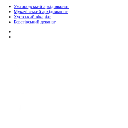
Ужгородський архідияконат
Мукачівський архідияконат
Хустський вікаріат
Берегівський деканат