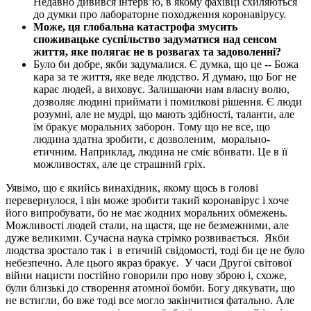
Недавно дивився інтерв’ю, в якому фахівці схиляються
до думки про лабораторне походження коронавірусу.
Може, ця глобальна катастрофа змусить
споживацьке суспільство задуматися над сенсом
життя, яке полягає не в розвагах та задоволенні?
Було би добре, якби задумалися. Є думка, що це -- Божа
кара за те життя, яке веде людство. Я думаю, що Бог не
карає людей, а виховує. Залишаючи нам власну волю,
дозволяє людині приймати і помилкові рішення. Є люди
розумні, але не мудрі, що мають здібності, таланти, але
їм бракує моральних заборон. Тому що не все, що
людина здатна зробити, є дозволеним,
морально-
етичним. Наприклад, людина не сміє вбивати. Це в її
можливостях, але це страшний гріх.
Уявімо, що є якийсь винахідник, якому щось в голові
перевернулося, і він може зробити такий коронавірус і хоче
його випробувати, бо не має жодних моральних обмежень.
Можливості людей стали, на щастя, ще не безмежними, але
дуже великими. Сучасна наука стрімко розвивається.
Якби
людства зростало так і
в етичній свідомості, тоді би це не було
небезпечно. Але цього якраз бракує.
У часи Другої світової
війни нацисти постійно говорили про нову зброю і, схоже,
були близькі до створення атомної бомби. Богу дякувати, що
не встигли, бо вже тоді все могло закінчитися фатально. Але