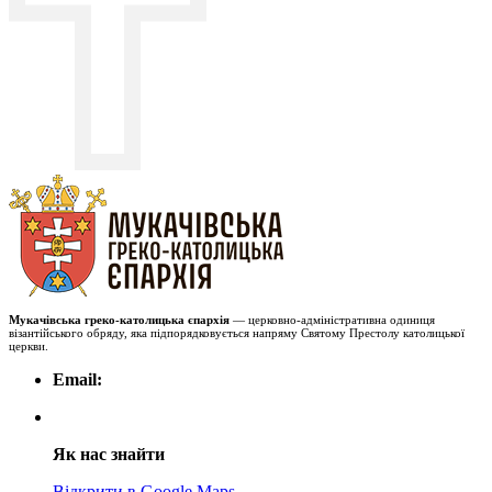
Мукачівська греко-католицька єпархія
— церковно-адміністративна одиниця
візантійського обряду, яка підпорядковується напряму Святому Престолу католицької
церкви.
Email:
Як нас знайти
Відкрити в Google Maps