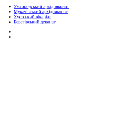
Ужгородський архідияконат
Мукачівський архідияконат
Хустський вікаріат
Берегівський деканат