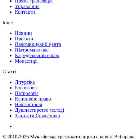
Пряма трансляція
Управління
Контакти
Інше
Новини
Проєкти
Паломницький центр
Підтримати нас
Кафедральний собор
Монастирі
Статті
Літургіка
Богослов'я
Патрологія
Канонічне право
Наша історія
Душпастирство молоді
Запитати Священика
© 2010-2026
Мукачівська греко-католицька єпархія.
Всі права