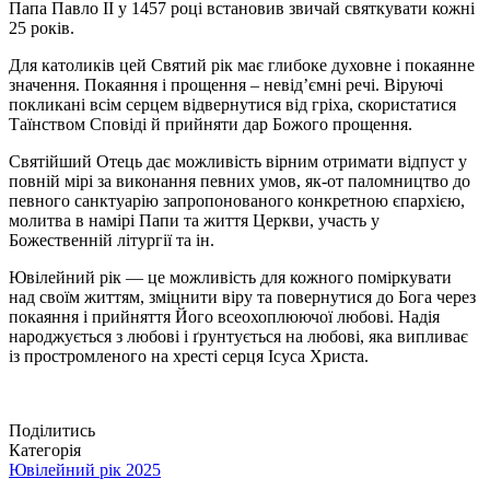
Папа Павло II у 1457 році встановив звичай святкувати кожні
25 років.
Для католиків цей Святий рік має глибоке духовне і покаянне
значення. Покаяння і прощення – невід’ємні речі. Віруючі
покликані всім серцем відвернутися від гріха, скористатися
Таїнством Сповіді й прийняти дар Божого прощення.
Святійший Отець дає можливість вірним отримати відпуст у
повній мірі за виконання певних умов, як-от паломництво до
певного санктуарію запропонованого конкретною єпархією,
молитва в намірі Папи та життя Церкви, участь у
Божественній літургії та ін.
Ювілейний рік — це можливість для кожного поміркувати
над своїм життям, зміцнити віру та повернутися до Бога через
покаяння і прийняття Його всеохоплюючої любові. Надія
народжується з любові і ґрунтується на любові, яка випливає
із простромленого на хресті серця Ісуса Христа.
Поділитись
Категорія
Ювілейний рік 2025