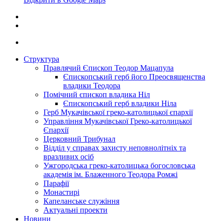
Структура
Правлячий Єпископ Теодор Мацапула
Єпископський герб його Преосвященства
владики Теодора
Помічний єпископ владика Ніл
Єпископський герб владики Ніла
Герб Мукачівської греко-католицької єпархії
Управління Мукачівської Греко-католицької
Єпархії
Церковний Трибунал
Відділ у справах захисту неповнолітніх та
вразливих осіб
Ужгородська греко-католицька богословська
академія ім. Блаженного Теодора Ромжі
Парафії
Монастирі
Капеланське служіння
Актуальні проекти
Новини