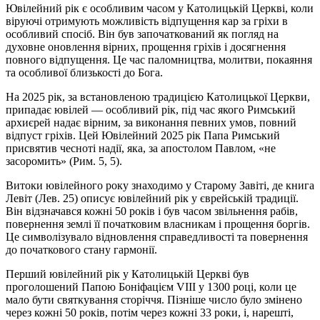
Ювілейний рік є особливим часом у Католицькій Церкві, коли
віруючі отримують можливість відпущення кар за гріхи в
особливий спосіб. Він був започаткований як погляд на
духовне оновлення вірних, прощення гріхів і досягнення
повного відпущення. Це час паломництва, молитви, покаяння
та особливої ​​близькості до Бога.
На 2025 рік, за встановленою традицією Католицької Церкви,
припадає ювілей — особливий рік, під час якого Римський
архиєрей надає вірним, за виконання певних умов, повний
відпуст гріхів. Цей Ювілейний 2025 рік Папа Римський
присвятив чесноті надії, яка, за апостолом Павлом, «не
засоромить» (Рим. 5, 5).
Витоки ювілейного року знаходимо у Старому Завіті, де книга
Левіт (Лев. 25) описує ювілейний рік у єврейській традиції.
Він відзначався кожні 50 років і був часом звільнення рабів,
повернення землі її початковим власникам і прощення боргів.
Це символізувало відновлення справедливості та повернення
до початкового стану гармонії.
Перший ювілейний рік у Католицькій Церкві був
проголошений Папою Боніфацієм VIII у 1300 році, коли це
мало бути святкування сторіччя. Пізніше число було змінено
через кожні 50 років, потім через кожні 33 роки, і, нарешті,