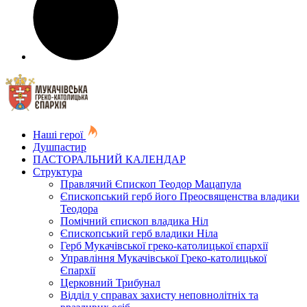
Наші герої
Душпастир
ПАСТОРАЛЬНИЙ КАЛЕНДАР
Структура
Правлячий Єпископ Теодор Мацапула
Єпископський герб його Преосвященства владики
Теодора
Помічний єпископ владика Ніл
Єпископський герб владики Ніла
Герб Мукачівської греко-католицької єпархії
Управління Мукачівської Греко-католицької
Єпархії
Церковний Трибунал
Відділ у справах захисту неповнолітніх та