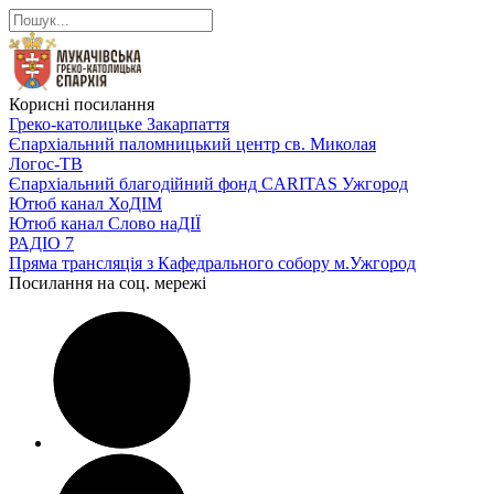
Корисні посилання
Греко-католицьке Закарпаття
Єпархіальний паломницький центр св. Миколая
Логос-ТВ
Єпархіальний благодійний фонд CARITAS Ужгород
Ютюб канал ХоДІМ
Ютюб канал Слово наДІЇ
РАДІО 7
Пряма трансляція з Кафедрального собору м.Ужгород
Посилання на соц. мережі