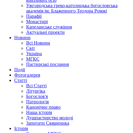
вразливих осіб
Ужгородська греко-католицька богословська
академія ім. Блаженного Теодора Ромжі
Парафії
Монастирі
Капеланське служіння
Актуальні проекти
Новини
Всі Новини
Світ
Україна
МГКЄ
Пастирські послання
Події
Фотогалерея
Статті
Всі Статті
Літургіка
Богослов'я
Патрологія
Канонічне право
Наша історія
Душпастирство молоді
Запитати Священика
Історія