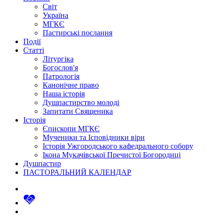
Світ
Україна
МГКЄ
Пастирські послання
Події
Статті
Літургіка
Богослов'я
Патрологія
Канонічне право
Наша історія
Душпастирство молоді
Запитати Священика
Історія
Єпископи МГКЄ
Мученики та Ісповідники віри
Історія Ужгородського кафедрального собору
Ікона Мукачівської Пречистої Богородиці
Душпастир
ПАСТОРАЛЬНИЙ КАЛЕНДАР