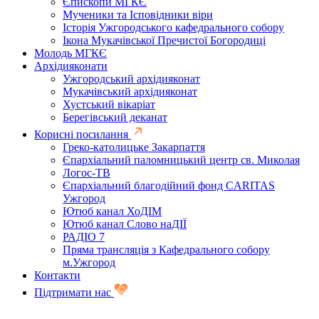
Єпископи МГКЄ
Мученики та Ісповідники віри
Історія Ужгородського кафедрального собору
Ікона Мукачівської Пречистої Богородиці
Молодь МГКЄ
Архідияконати
Ужгородський архідияконат
Мукачівський архідияконат
Хустський вікаріат
Берегівський деканат
Корисні посилання
Греко-католицьке Закарпаття
Єпархіальний паломницький центр св. Миколая
Логос-ТВ
Єпархіальний благодійний фонд CARITAS
Ужгород
Ютюб канал ХоДІМ
Ютюб канал Слово наДІЇ
РАДІО 7
Пряма трансляція з Кафедрального собору
м.Ужгород
Контакти
Підтримати нас