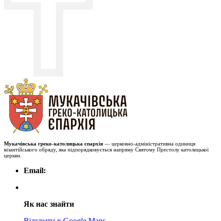
Мукачівська греко-католицька єпархія
— церковно-адміністративна одиниця
візантійського обряду, яка підпорядковується напряму Святому Престолу католицької
церкви.
Email:
Як нас знайти
Відкрити в Google Maps