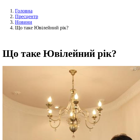
Головна
Пресцентр
Новини
Що таке Ювілейний рік?
Що таке Ювілейний рік?