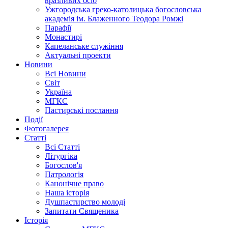
вразливих осіб
Ужгородська греко-католицька богословська
академія ім. Блаженного Теодора Ромжі
Парафії
Монастирі
Капеланське служіння
Актуальні проекти
Новини
Всі Новини
Світ
Україна
МГКЄ
Пастирські послання
Події
Фотогалерея
Статті
Всі Статті
Літургіка
Богослов'я
Патрологія
Канонічне право
Наша історія
Душпастирство молоді
Запитати Священика
Історія