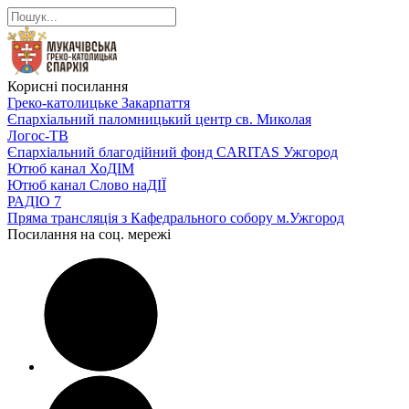
Корисні посилання
Греко-католицьке Закарпаття
Єпархіальний паломницький центр св. Миколая
Логос-ТВ
Єпархіальний благодійний фонд CARITAS Ужгород
Ютюб канал ХоДІМ
Ютюб канал Слово наДІЇ
РАДІО 7
Пряма трансляція з Кафедрального собору м.Ужгород
Посилання на соц. мережі