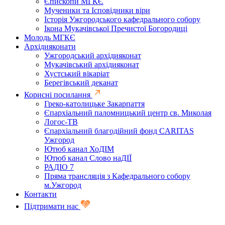
Єпископи МГКЄ
Мученики та Ісповідники віри
Історія Ужгородського кафедрального собору
Ікона Мукачівської Пречистої Богородиці
Молодь МГКЄ
Архідияконати
Ужгородський архідияконат
Мукачівський архідияконат
Хустський вікаріат
Берегівський деканат
Корисні посилання
Греко-католицьке Закарпаття
Єпархіальний паломницький центр св. Миколая
Логос-ТВ
Єпархіальний благодійний фонд CARITAS
Ужгород
Ютюб канал ХоДІМ
Ютюб канал Слово наДІЇ
РАДІО 7
Пряма трансляція з Кафедрального собору
м.Ужгород
Контакти
Підтримати нас