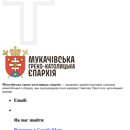
Мукачівська греко-католицька єпархія
— церковно-адміністративна одиниця
візантійського обряду, яка підпорядковується напряму Святому Престолу католицької
церкви.
Email:
Як нас знайти
Відкрити в Google Maps