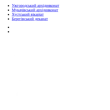
Ужгородський архідияконат
Мукачівський архідияконат
Хустський вікаріат
Берегівський деканат