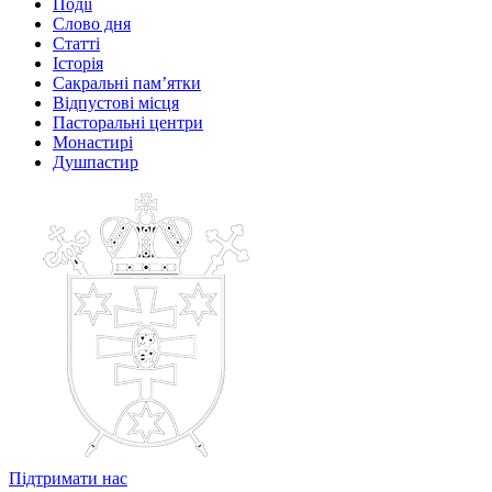
Події
Слово дня
Статті
Історія
Сакральні пам’ятки
Відпустові місця
Пасторальні центри
Монастирі
Душпастир
Підтримати нас