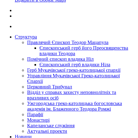
Структура
Правлячий Єпископ Теодор Мацапула
Єпископський герб його Преосвященства
владики Теодора
Помічний єпископ владика Ніл
Єпископський герб владики Ніла
Герб Мукачівської греко-католицької єпархії
Управління Мукачівської Греко-католицької
Єпархії
Церковний Трибунал
Відділ у справах захисту неповнолітніх та
вразливих осіб
Ужгородська греко-католицька богословська
академія ім. Блаженного Теодора Ромжі
Парафії
Монастирі
Капеланське служіння
Актуальні проекти
Новини