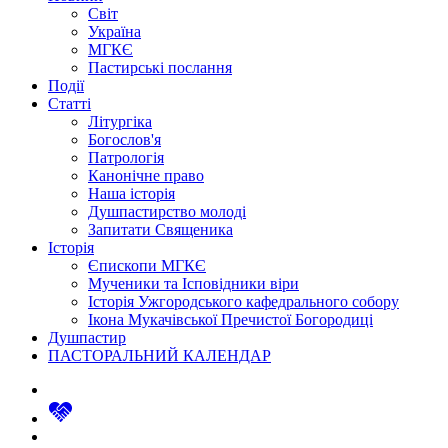
Світ
Україна
МГКЄ
Пастирські послання
Події
Статті
Літургіка
Богослов'я
Патрологія
Канонічне право
Наша історія
Душпастирство молоді
Запитати Священика
Історія
Єпископи МГКЄ
Мученики та Ісповідники віри
Історія Ужгородського кафедрального собору
Ікона Мукачівської Пречистої Богородиці
Душпастир
ПАСТОРАЛЬНИЙ КАЛЕНДАР