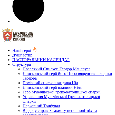
Наші герої
Душпастир
ПАСТОРАЛЬНИЙ КАЛЕНДАР
Структура
Правлячий Єпископ Теодор Мацапула
Єпископський герб його Преосвященства владики
Теодора
Помічний єпископ владика Ніл
Єпископський герб владики Ніла
Герб Мукачівської греко-католицької єпархії
Управління Мукачівської Греко-католицької
Єпархії
Церковний Трибунал
Відділ у справах захисту неповнолітніх та