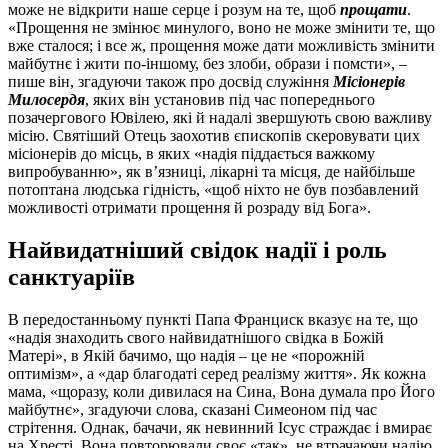
може не відкрити наше серце і розум на те, щоб
прощати
.
«Прощення не змінює минулого, воно не може змінити те, що
вже сталося; і все ж, прощення може дати можливість змінити
майбутнє і жити по-іншому, без злоби, образи і помсти», –
пише він, згадуючи також про досвід служіння
Місіонерів
Милосердя
, яких він установив під час попереднього
позачергового Ювілею, які й надалі звершують свою важливу
місію. Святіший Отець заохотив єпископів скеровувати цих
місіонерів до місць, в яких «надія піддається важкому
випробуванню», як в’язниці, лікарні та місця, де найбільше
потоптана людська гідність, «щоб ніхто не був позбавлений
можливості отримати прощення й розраду від Бога».
Найвидатніший свідок надії і роль
санктуаріїв
В передостанньому пункті Папа Франциск вказує на те, що
«надія знаходить свого найвидатнішого свідка в Божій
Матері», в Якій бачимо, що надія – це не «порожній
оптимізм», а «дар благодаті серед реалізму життя». Як кожна
мама, «щоразу, коли дивилася на Сина, Вона думала про Його
майбутнє», згадуючи слова, сказані Симеоном під час
стрітення. Однак, бачачи, як невинний Ісус страждає і вмирає
на Хресті, Вона повторювали своє «так», не втрачаючи надію