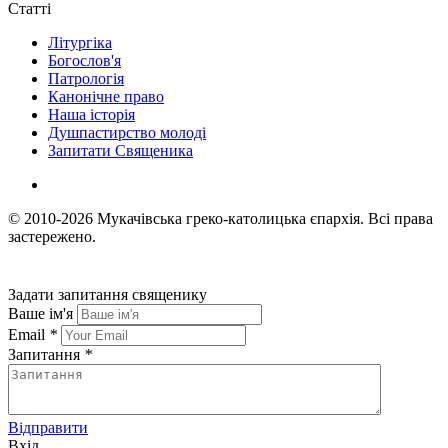
Статті
Літургіка
Богослов'я
Патрологія
Канонічне право
Наша історія
Душпастирство молоді
Запитати Священика
© 2010-2026
Мукачівська греко-католицька єпархія.
Всі права
застережено.
Задати запитання священику
Ваше ім'я
Email
*
Запитання
*
Відправити
Вхід