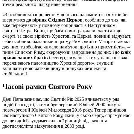
точки реального шляху навернення».
«З особливим запрошенням до цього паломництва я хотів би
звернутися
до вірних Східних Церков
, особливо до тих, які
вже перебувають у повному сопричасті з Наступником
святого Петра. Вони, що багато вистраждали, часто аж до
смерті, за свою вірність Христові та Церкві, повинні відчувати
себе особливо бажаними в цьому Римі, який є Матір'ю також і
для них, та зберігає чимало пам'яток про їхню присутність», –
пише Єпископ Риму, скеровуючи запрошення до них
і до їхніх
православних братів і сестер
, чимало з яких у наш час «вже
переживають паломництво Хресної дороги», змушені
залишати свою батьківщину в пошуках безпеки та
стабільності.
Часові рамки Святого Року
Далі Папа зазначає, що Святий Рік 2025 вливається у ряд
подій благодаті, якими був черговий Ювілей 2000 року та
позачерговий Ювілей Милосердя 2016 року. Тепер прийшов
час наступного Святого Року, який, у свою чергу, спрямує нас
до ще однієї фундаментальної річниці: відзначення
двотисячоліття відкуплення в 2033 році.