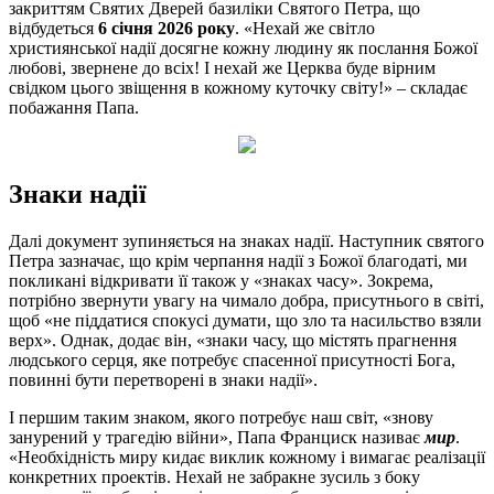
закриттям Святих Дверей базиліки Святого Петра, що
відбудеться
6 січня 2026 року
. «Нехай же світло
християнської надії досягне кожну людину як послання Божої
любові, звернене до всіх! І нехай же Церква буде вірним
свідком цього звіщення в кожному куточку світу!» – складає
побажання Папа.
Знаки надії
Далі документ зупиняється на знаках надії. Наступник святого
Петра зазначає, що крім черпання надії з Божої благодаті, ми
покликані відкривати її також у «знаках часу». Зокрема,
потрібно звернути увагу на чимало добра, присутнього в світі,
щоб «не піддатися спокусі думати, що зло та насильство взяли
верх». Однак, додає він, «знаки часу, що містять прагнення
людського серця, яке потребує спасенної присутності Бога,
повинні бути перетворені в знаки надії».
І першим таким знаком, якого потребує наш світ, «знову
занурений у трагедію війни», Папа Франциск називає
мир
.
«Необхідність миру кидає виклик кожному і вимагає реалізації
конкретних проектів. Нехай не забракне зусиль з боку