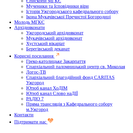
Єпископи МГКЄ
Мученики та Ісповідники віри
Історія Ужгородського кафедрального собору
Ікона Мукачівської Пречистої Богородиці
Молодь МГКЄ
Архідияконати
Ужгородський архідияконат
Мукачівський архідияконат
Хустський вікаріат
Берегівський деканат
Корисні посилання
Греко-католицьке Закарпаття
Єпархіальний паломницький центр св. Миколая
Логос-ТВ
Єпархіальний благодійний фонд CARITAS
Ужгород
Ютюб канал ХоДІМ
Ютюб канал Слово наДІЇ
РАДІО 7
Пряма трансляція з Кафедрального собору
м.Ужгород
Контакти
Підтримати нас