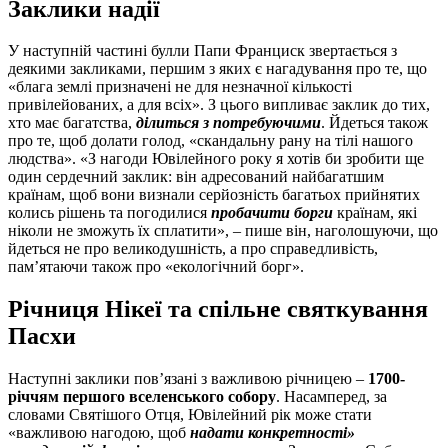
Заклики надії
У наступній частині булли Папи Франциск звертається з
деякими закликами, першим з яких є нагадування про те, що
«блага землі призначені не для незначної кількості
привілейованих, а для всіх». З цього випливає заклик до тих,
хто має багатства,
ділиться з потребуючими
. Йдеться також
про те, щоб долати голод, «скандальну рану на тілі нашого
людства». «З нагоди Ювілейного року я хотів би зробити ще
один сердечний заклик: він адресований найбагатшим
країнам, щоб вони визнали серйозність багатьох прийнятих
колись рішень та погодилися
пробачити борги
країнам, які
ніколи не зможуть їх сплатити», – пише він, наголошуючи, що
йдеться не про великодушність, а про справедливість,
пам’ятаючи також про «екологічний борг».
Річниця Нікеї та спільне святкування
Пасхи
Наступні заклики пов’язані з важливою річницею –
1700-
річчям першого вселенського собору
. Насамперед, за
словами Святішого Отця, Ювілейний рік може стати
«важливою нагодою, щоб
надати конкретності»