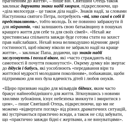
прагненням до життя», – пише він. Святіший Отець також
закликає
дарувати знаки надії хворим
, підкреслюючи, що
«діла милосердя – це також діла надії». Знаків надії, за словами
Наступника святого Петра, потребують «
ті, хто самі в собі її
представляють
», тобто молодь. Їх не повинно забракнути й
для
мігрантів
, «які залишають свою батьківщину в пошуках
кращого життя для себе та для своїх сімей». «Нехай же
християнська спільнота завжди буде готова стати на захист
прав найслабших. Нехай вона великодушно відчиняє двері
гостинності, щоб нікому ніколи не забракло надії на краще
життя», – закликає Папа, додаючи, що
знаків надії
заслуговують і похилі віком
, які «часто страждають від
самотності й почуття покинутості». Окрему думку він звертає
до
дідусів і бабусь
, які уособлюють «передавання віри та
життєвої мудрості молодшим поколінням», побажавши, щоби
підтримкою для них була вдячність дітей і любов онуків.
«Щиро призиваю надію для мільярдів
бідних
, яким часто
бракує найнеобхіднішого для життя. Зіткнувшись з новими
хвилями зубожіння, існує небезпека звикнути і змиритися з
цим», – пише Святіший Отець, підкреслюючи, що ми не
можемо «відвертати погляд» від різних драматичних ситуацій,
які зустрічаються практично всюди, а також не слід забувати,
що «практично завжди бідні є жертвами, а не винуватцями».