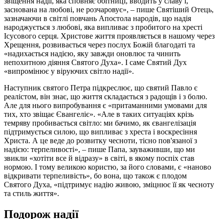
звіщення надії, яка сповняє обітниці, вводить у славу і,
заснована на любові, не розчаровує», – пише Святіший Отець,
зазначаючи в світлі повчань Апостола народів, що надія
народжується з любові, яка випливає з пробитого на хресті
Ісусового серця. Христове життя проявляється в нашому через
Хрещення, розвивається через послух Божій благодаті та
«надихається надією, яку завжди оновлює та чинить
непохитною діяння Святого Духа». І саме Святий Дух
«випромінює у віруючих світло надії».
Наступник святого Петра підкреслює, що святий Павло є
реалістом, він знає, що життя складається з радощів і з болю.
Але для нього випробування є «притаманними умовами для
тих, хто звіщає Євангеліє». «Але в таких ситуаціях крізь
темряву пробивається світло: ми бачимо, як євангелізація
підтримується силою, що випливає з хреста і воскресіння
Христа. А це веде до розвитку чесноти, тісно пов'язаної з
надією: терпеливості», – пише Папа, зауваживши, що ми
звикли «хотіти все й відразу» в світі, в якому поспіх став
нормою. І тому великою користю, за його словами, є «наново
відкривати терпеливість», бо вона, що також є плодом
Святого Духа, «підтримує надію живою, зміцнює її як чесноту
та стиль життя».
Подорож надії