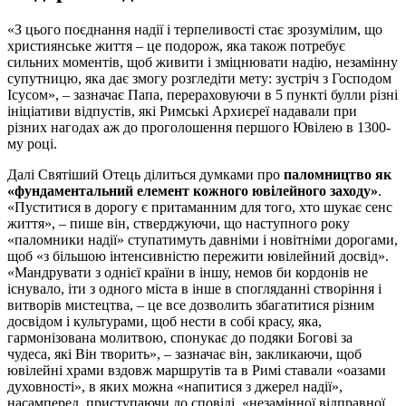
«З цього поєднання надії і терпеливості стає зрозумілим, що
християнське життя – це подорож, яка також потребує
сильних моментів, щоб живити і зміцнювати надію, незамінну
супутницю, яка дає змогу розгледіти мету: зустріч з Господом
Ісусом», – зазначає Папа, перераховуючи в 5 пункті булли різні
ініціативи відпустів, які Римські Архиєреї надавали при
різних нагодах аж до проголошення першого Ювілею в 1300-
му році.
Далі Святіший Отець ділиться думками про
паломництво як
«фундаментальний елемент кожного ювілейного заходу»
.
«Пуститися в дорогу є притаманним для того, хто шукає сенс
життя», – пише він, стверджуючи, що наступного року
«паломники надії» ступатимуть давніми і новітніми дорогами,
щоб «з більшою інтенсивністю пережити ювілейний досвід».
«Мандрувати з однієї країни в іншу, немов би кордонів не
існувало, іти з одного міста в інше в спогляданні створіння і
витворів мистецтва, – це все дозволить збагатитися різним
досвідом і культурами, щоб нести в собі красу, яка,
гармонізована молитвою, спонукає до подяки Богові за
чудеса, які Він творить», – зазначає він, закликаючи, щоб
ювілейні храми вздовж маршрутів та в Римі ставали «оазами
духовності», в яких можна «напитися з джерел надії»,
насамперед, приступаючи до сповіді, «незамінної відправної