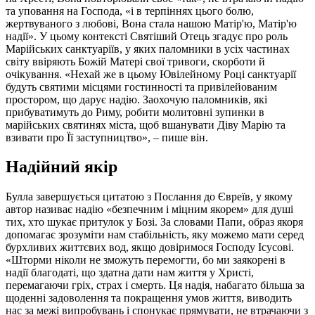
та уповання на Господа, «і в терпіннях цього болю,
жертвуваного з любові, Вона стала нашою Матір'ю, Матір'ю
надії». У цьому контексті Святіший Отець згадує про роль
Марійських санктуаріїв, у яких паломники в усіх частинах
світу ввіряють Божій Матері свої тривоги, скорботи й
очікування. «Нехай же в цьому Ювілейному Році санктуарії
будуть святими місцями гостинності та привілейованим
простором, що дарує надію. Заохочую паломників, які
прибуватимуть до Риму, робити молитовні зупинки в
марійських святинях міста, щоб вшанувати Діву Марію та
взивати про Її заступництво», – пише він.
Надійний якір
Булла завершується цитатою з Послання до Євреїв, у якому
автор називає надію «безпечним і міцним якорем» для душі
тих, хто шукає притулок у Бозі. За словами Папи, образ якоря
допомагає зрозуміти нам стабільність, яку можемо мати серед
бурхливих життєвих вод, якщо довіримося Господу Ісусові.
«Шторми ніколи не зможуть перемогти, бо ми заякорені в
надії благодаті, що здатна дати нам життя у Христі,
перемагаючи гріх, страх і смерть. Ця надія, набагато більша за
щоденні задоволення та покращення умов життя, виводить
нас за межі випробувань і спонукає прямувати, не втрачаючи з