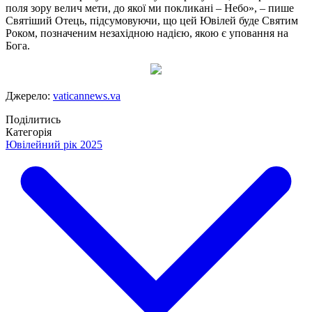
поля зору велич мети, до якої ми покликані – Небо», – пише
Святіший Отець, підсумовуючи, що цей Ювілей буде Святим
Роком, позначеним незахідною надією, якою є уповання на
Бога.
Джерело:
vaticannews.va
Поділитись
Категорія
Ювілейний рік 2025