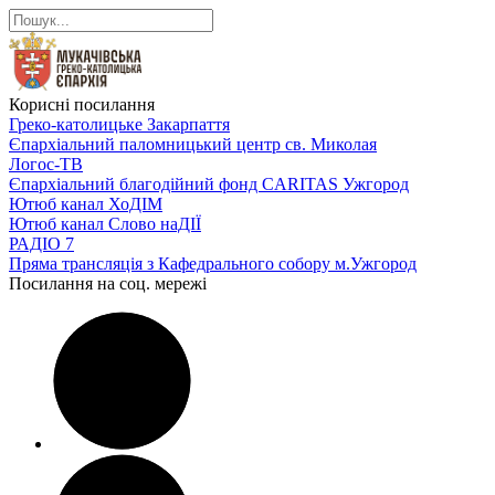
Корисні посилання
Греко-католицьке Закарпаття
Єпархіальний паломницький центр св. Миколая
Логос-ТВ
Єпархіальний благодійний фонд CARITAS Ужгород
Ютюб канал ХоДІМ
Ютюб канал Слово наДІЇ
РАДІО 7
Пряма трансляція з Кафедрального собору м.Ужгород
Посилання на соц. мережі