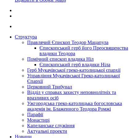
Структура
Правлячий Єпископ Теодор Мацапула
Єпископський герб його Преосвященства
владики Теодора
Помічний єпископ владика Ніл
Єпископський герб владики Ніла
Герб Мукачівської греко-католицької єпархії
Управління Мукачівської Греко-католицької
Єпархії
Церковний Трибунал
Відділ у справах захисту неповнолітніх та
вразливих осіб
Ужгородська греко-католицька богословська
академія ім. Блаженного Теодора Ромжі
Парафії
Монастирі
Капеланське служіння
Актуальні проекти
Новини