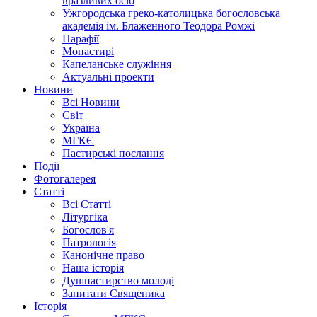
вразливих осіб
Ужгородська греко-католицька богословська
академія ім. Блаженного Теодора Ромжі
Парафії
Монастирі
Капеланське служіння
Актуальні проекти
Новини
Всі Новини
Світ
Україна
МГКЄ
Пастирські послання
Події
Фотогалерея
Статті
Всі Статті
Літургіка
Богослов'я
Патрологія
Канонічне право
Наша історія
Душпастирство молоді
Запитати Священика
Історія