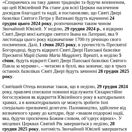
«Спираючись на таку давню традицію та будучи впевненим,
що цей Ювілейний Рік стане для всієї Церкви насиченим
досвідом благодаті та надії, я постановляю, що Святі Двері
базиліки Святого Петра у Ватикані будуть відчинені
24
грудня цього 2024 року
, розпочинаючи таким чином
Звичайний Ювілей. У неділю,
29 грудня 2024 р.
, я відкрию
Святі Двері моєї катедри святого Івана на Латерані, яка 9
листопада цього року відзначатиме 1700-ту річницю свого
посвячення. Далі,
1 січня 2025 року
, в урочистість Пресвятої
Богородиці, будуть відкриті Святі Двері Папської базиліки
Пресвятої Марії (
Santa Maria Maggiore
). Врешті, в неділю
5
січня
, будуть відкриті Святі Двері Папської базиліки Святого
Павла за мурами», – читаємо в буллі, яка зазначає, що в трьох
останніх базиліках Святі Двері будуть зачинені
28 грудня 2025
року
.
Святіший Отець визначає також, що в неділю,
29 грудня 2024
року, правлячі єпископи повинні відслужити Євхаристійне
богослужіння як відкриття Ювілейного року в катедральних
храмах, а в конкатедральних це можуть зробити їхні
спеціально призначені делегати. Паломництво, здійснене від
визначеного храму до катедри, буде «знаком подорожі надії,
яка, будучи просвічена Божим словом, об’єднує вірних». У
місцевих Церквах Святий Рік завершиться у неділю,
28
грудня 2025 року
, натомість Звичайний Ювілей завершиться