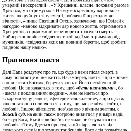
умерлий і воскреслий». «У Хрещенні, власне, поховані разом з
Христом, ми отримуємо в Ньому воскреслому дар нового
життя, що руйнує стіну смерті, роблячи її переходом до
вічності», – пише Святіший Отець, зазначаючи, що Ювілей є
нагодою «наново відкривати дар нового життя, отриманого в
Хрещенні», спроможний перетворити трагедію смерті.
Найпереконливіше свідчення такої надії ми отримуємо від
мучеників, «свідчення яких ми повинні берегти, щоб зробити
плідною нашу надію».
Прагнення щастя
Далі Папа роздумує про те, що буде з нами після смерті, в
чому полягає це вічне життя. Насамперед, йдеться про «повне
сопричастя з Богом», беручи участь в Його нескінченній
любові. Це виражається в тому, щоб «
бути щасливими
», бо
«щастя є покликанням людини». Але не йдеться про
«скороминущу радість, ефемерне задоволення», а про щастя,
«що остаточно сповняється в тому, що нас реалізує, тобто, в
любові». Іншою дійсністю, пов’язаною з вічним життям, є
Божий суд
, на який також потрібно дивитися у вимірі надії,
бо «суд Бога, Який є любов’ю, не може не базуватися на
любові». «Тому йдеться про суд, який відрізняється від
людського суду й від земних трибуналів; його слід розуміти як