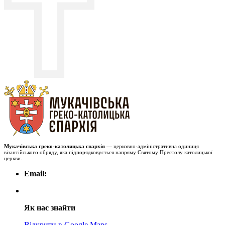
Мукачівська греко-католицька єпархія
— церковно-адміністративна одиниця
візантійського обряду, яка підпорядковується напряму Святому Престолу католицької
церкви.
Email:
Як нас знайти
Відкрити в Google Maps