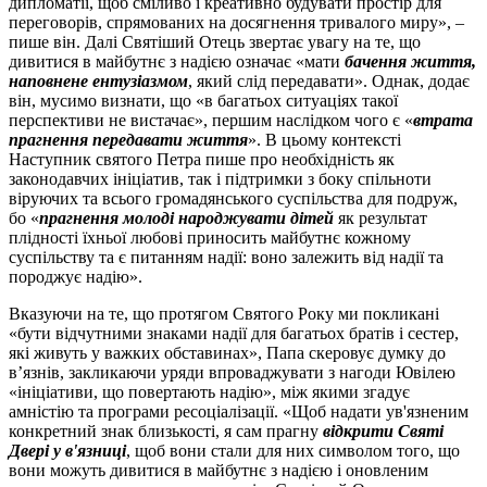
дипломатії, щоб сміливо і креативно будувати простір для
переговорів, спрямованих на досягнення тривалого миру», –
пише він. Далі Святіший Отець звертає увагу на те, що
дивитися в майбутнє з надією означає «мати
бачення життя,
наповнене ентузіазмом
, який слід передавати». Однак, додає
він, мусимо визнати, що «в багатьох ситуаціях такої
перспективи не вистачає», першим наслідком чого є «
втрата
прагнення передавати життя
». В цьому контексті
Наступник святого Петра пише про необхідність як
законодавчих ініціатив, так і підтримки з боку спільноти
віруючих та всього громадянського суспільства для подруж,
бо «
прагнення молоді народжувати дітей
як результат
плідності їхньої любові приносить майбутнє кожному
суспільству та є питанням надії: воно залежить від надії та
породжує надію».
Вказуючи на те, що протягом Святого Року ми покликані
«бути відчутними знаками надії для багатьох братів і сестер,
які живуть у важких обставинах», Папа скеровує думку до
в’язнів, закликаючи уряди впроваджувати з нагоди Ювілею
«ініціативи, що повертають надію», між якими згадує
амністію та програми ресоціалізації. «Щоб надати ув'язненим
конкретний знак близькості, я сам прагну
відкрити Святі
Двері у в'язниці
, щоб вони стали для них символом того, що
вони можуть дивитися в майбутнє з надією і оновленим