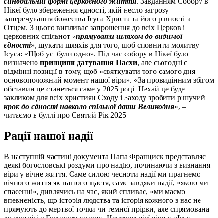
синодальній формі церковного життя
. Завданням Собору в
Нікеї було збереження єдності, якій несло загрозу
заперечування божества Ісуса Христа та його рівності з
Отцем. З цього випливає запрошення до всіх Церков і
церковних спільнот «
прямувати шляхом до видимої
єдності
», шукати шляхів для того, щоб сповнити молитву
Ісуса: «Щоб усі були одно». Під час собору в Нікеї було
визначено
принципи датування Пасхи
, але сьогодні є
відмінні позиції в тому, щоб «святкувати того самого дня
основоположний момент нашої віри». «За провидінним збігом
обставин це станеться саме у 2025 році. Нехай це буде
закликом для всіх християн Сходу і Заходу зробити рішучий
крок до єдності навколо спільної дати Великодня
», –
читаємо в буллі про Святий Рік 2025.
Рації нашої надії
В наступній частині документа Папа Франциск представляє
деякі богословські роздуми про надію, починаючи з визнання
віри у вічне життя. Саме силою чесноти надії ми прагнемо
вічного життя як нашого щастя, саме завдяки надії, «якою ми
спасенні», дивлячись на час, який спливає, «ми маємо
впевненість, що історія людства та історія кожного з нас не
прямують до мертвої точки чи темної прірви, але спрямована
до зустрічі з Господом слави». Центром цієї віри є «Ісус