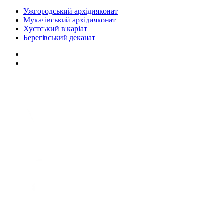
Ужгородський архідияконат
Мукачівський архідияконат
Хустський вікаріат
Берегівський деканат