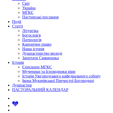
Світ
Україна
МГКЄ
Пастирські послання
Події
Статті
Літургіка
Богослов'я
Патрологія
Канонічне право
Наша історія
Душпастирство молоді
Запитати Священика
Історія
Єпископи МГКЄ
Мученики та Ісповідники віри
Історія Ужгородського кафедрального собору
Ікона Мукачівської Пречистої Богородиці
Душпастир
ПАСТОРАЛЬНИЙ КАЛЕНДАР