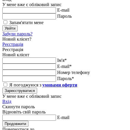
У мене вже є обліковий запис
E-mail
Пароль
Запам'ятати мене
Увійти
Забули пароль?
Новий клієнт?
Реєстрація
Реєстрація
Новий клієнт
Ім'я*
E-mail*
Номер телефону
Пароль*
Я погоджуюся з
умовами оферти
Зареєструватися
У мене вже є обліковий запис
Вхід
Скинути пароль
Відновіть свій пароль
E-mail
Продовжити
Повернутися до