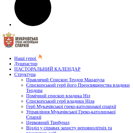
Наші герої
Душпастир
ПАСТОРАЛЬНИЙ КАЛЕНДАР
Структура
Правлячий Єпископ Теодор Мацапула
Єпископський герб його Преосвященства владики
Теодора
Помічний єпископ владика Ніл
Єпископський герб владики Ніла
Герб Мукачівської греко-католицької єпархії
Управління Мукачівської Греко-католицької
Єпархії
Церковний Трибунал
Відділ у справах захисту неповнолітніх та