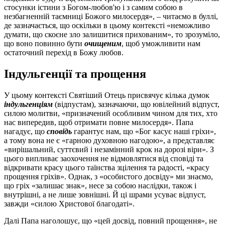
стосунки істини з Богом-любов'ю і з самим собою в
незбагненній таємниці Божого милосердя», – читаємо в буллі,
де зазначається, що оскільки в цьому контексті «неможливо
думати, що скоєне зло залишитися прихованим», то зрозуміло,
що воно повинно бути
очищеним
, щоб уможливити нам
остаточний перехід в Божу любов.
Індульгенції та прощення
У цьому контексті Святіший Отець присвячує кілька думок
індульгенціям
(відпустам), зазначаючи, що ювілейний відпуст,
силою молитви, «призначений особливим чином для тих, хто
нас випередив, щоб отримати повне милосердя». Папа
нагадує, що
сповідь
гарантує нам, що «Бог касує наші гріхи»,
а тому вона не є «гарною духовною нагодою», а представляє
«вирішальний, суттєвий і незамінний крок на дорозі віри». З
цього випливає заохочення не відмовлятися від сповіді та
відкривати красу цього таїнства зцілення та радості, «красу
прощення гріхів». Однак, з «особистого досвіду» ми знаємо,
що гріх «залишає знак», несе за собою наслідки, також і
внутрішні, а не лише зовнішні. Й ці шрами усуває відпуст,
завжди «силою Христової благодаті».
Далі Папа наголошує, що «цей досвід, повний прощення», не