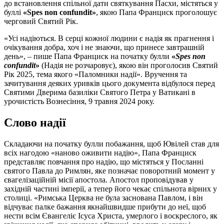
до встановлення спільної дати святкування Пасхи, містяться у
буллі
«Spes non confundit»
, якою Папа Франциск проголошує
черговий Святий Рік.
«Усі надіються. В серці кожної людини є надія як прагнення і
очікування добра, хоч і не знаючи, що принесе завтрашній
день», – пише Папа Франциск на початку булли
«
Spes non
confundit
»
(Надія не розчаровує), якою він проголосив Святий
Рік 2025, тема якого «Паломники надії». Вручення та
зачитування деяких уривків цього документа відбулося перед
Святими Дверима базиліки Святого Петра у Ватикані в
урочистість Вознесіння, 9 травня 2024 року.
Слово надії
Складаючи на початку булли побажання, щоб Ювілей став для
всіх нагодою «наново оживити надію», Папа Франциск
представляє повчання про надію, що містяться у Посланні
святого Павла до Римлян, яке позначає поворотний момент у
євагелізаційній місії апостола. Апостол проповідував у
західній частині імперії, а тепер його чекає спільнота вірних у
столиці. «Римська Церква не була заснована Павлом, і він
відчуває палке бажання якнайшвидше прибути до неї, щоб
нести всім Євангеліє Ісуса Христа, умерлого і воскреслого, як