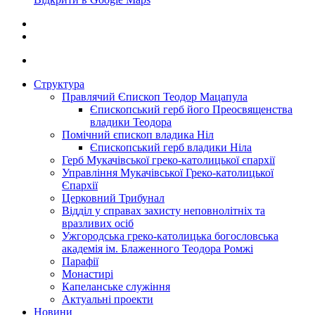
Структура
Правлячий Єпископ Теодор Мацапула
Єпископський герб його Преосвященства
владики Теодора
Помічний єпископ владика Ніл
Єпископський герб владики Ніла
Герб Мукачівської греко-католицької єпархії
Управління Мукачівської Греко-католицької
Єпархії
Церковний Трибунал
Відділ у справах захисту неповнолітніх та
вразливих осіб
Ужгородська греко-католицька богословська
академія ім. Блаженного Теодора Ромжі
Парафії
Монастирі
Капеланське служіння
Актуальні проекти
Новини