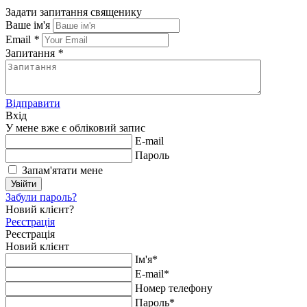
Задати запитання священику
Ваше ім'я
Email
*
Запитання
*
Відправити
Вхід
У мене вже є обліковий запис
E-mail
Пароль
Запам'ятати мене
Увійти
Забули пароль?
Новий клієнт?
Реєстрація
Реєстрація
Новий клієнт
Ім'я*
E-mail*
Номер телефону
Пароль*