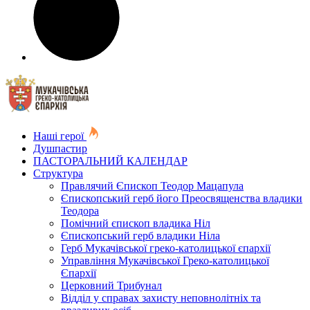
Наші герої
Душпастир
ПАСТОРАЛЬНИЙ КАЛЕНДАР
Структура
Правлячий Єпископ Теодор Мацапула
Єпископський герб його Преосвященства владики
Теодора
Помічний єпископ владика Ніл
Єпископський герб владики Ніла
Герб Мукачівської греко-католицької єпархії
Управління Мукачівської Греко-католицької
Єпархії
Церковний Трибунал
Відділ у справах захисту неповнолітніх та