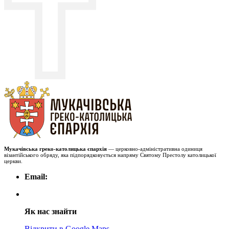
Мукачівська греко-католицька єпархія
— церковно-адміністративна одиниця
візантійського обряду, яка підпорядковується напряму Святому Престолу католицької
церкви.
Email:
Як нас знайти
Відкрити в Google Maps