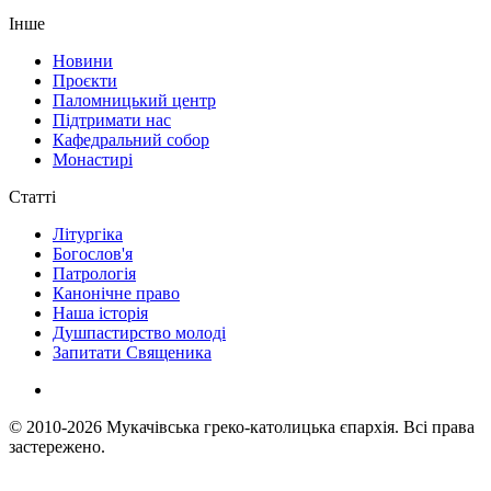
Інше
Новини
Проєкти
Паломницький центр
Підтримати нас
Кафедральний собор
Монастирі
Статті
Літургіка
Богослов'я
Патрологія
Канонічне право
Наша історія
Душпастирство молоді
Запитати Священика
© 2010-2026
Мукачівська греко-католицька єпархія.
Всі права
застережено.