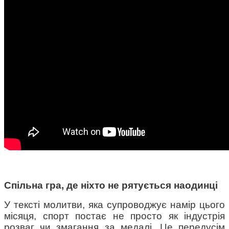
Спільна гра, де ніхто не рятується наодинці
У тексті молитви, яка супроводжує намір цього 
місяця, спорт постає не просто як індустрія 
розваг чи змагання за медалі. Це передусім 