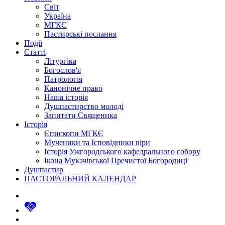
Світ
Україна
МГКЄ
Пастирські послання
Події
Статті
Літургіка
Богослов'я
Патрологія
Канонічне право
Наша історія
Душпастирство молоді
Запитати Священика
Історія
Єпископи МГКЄ
Мученики та Ісповідники віри
Історія Ужгородського кафедрального собору
Ікона Мукачівської Пречистої Богородиці
Душпастир
ПАСТОРАЛЬНИЙ КАЛЕНДАР