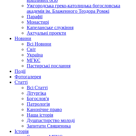
вразливих осіб
Ужгородська греко-католицька богословська
академія ім. Блаженного Теодора Ромжі
Парафії
Монастирі
Капеланське служіння
Актуальні проекти
Новини
Всі Новини
Світ
Україна
МГКЄ
Пастирські послання
Події
Фотогалерея
Статті
Всі Статті
Літургіка
Богослов'я
Патрологія
Канонічне право
Наша історія
Душпастирство молоді
Запитати Священика
Історія