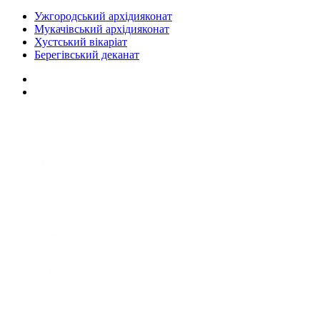
Ужгородський архідияконат
Мукачівський архідияконат
Хустський вікаріат
Берегівський деканат