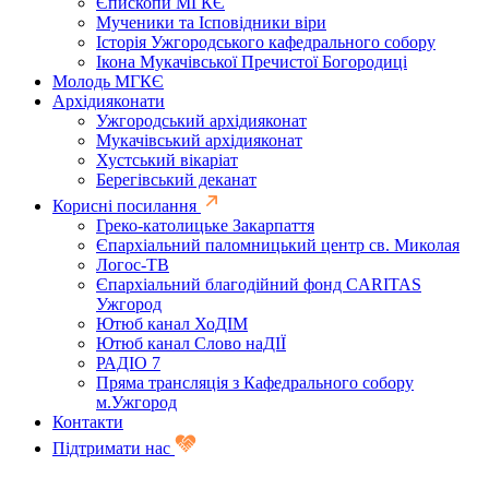
Єпископи МГКЄ
Мученики та Ісповідники віри
Історія Ужгородського кафедрального собору
Ікона Мукачівської Пречистої Богородиці
Молодь МГКЄ
Архідияконати
Ужгородський архідияконат
Мукачівський архідияконат
Хустський вікаріат
Берегівський деканат
Корисні посилання
Греко-католицьке Закарпаття
Єпархіальний паломницький центр св. Миколая
Логос-ТВ
Єпархіальний благодійний фонд CARITAS
Ужгород
Ютюб канал ХоДІМ
Ютюб канал Слово наДІЇ
РАДІО 7
Пряма трансляція з Кафедрального собору
м.Ужгород
Контакти
Підтримати нас