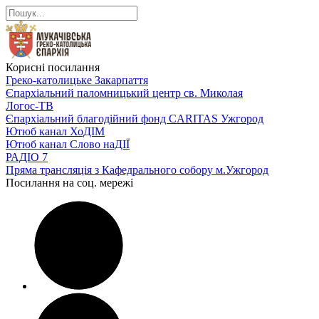
Корисні посилання
Греко-католицьке Закарпаття
Єпархіальний паломницький центр св. Миколая
Логос-ТВ
Єпархіальний благодійний фонд CARITAS Ужгород
Ютюб канал ХоДІМ
Ютюб канал Слово наДІЇ
РАДІО 7
Пряма трансляція з Кафедрального собору м.Ужгород
Посилання на соц. мережі