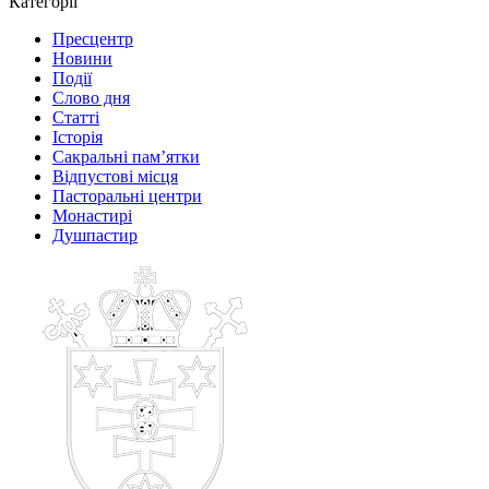
Категорії
Пресцентр
Новини
Події
Слово дня
Статті
Історія
Сакральні пам’ятки
Відпустові місця
Пасторальні центри
Монастирі
Душпастир