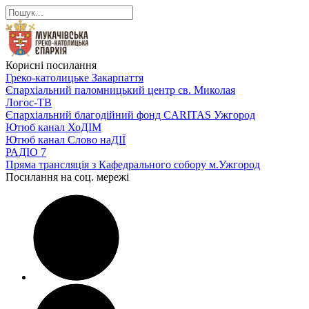
Корисні посилання
Греко-католицьке Закарпаття
Єпархіальний паломницький центр св. Миколая
Логос-ТВ
Єпархіальний благодійний фонд CARITAS Ужгород
Ютюб канал ХоДІМ
Ютюб канал Слово наДІЇ
РАДІО 7
Пряма трансляція з Кафедрального собору м.Ужгород
Посилання на соц. мережі