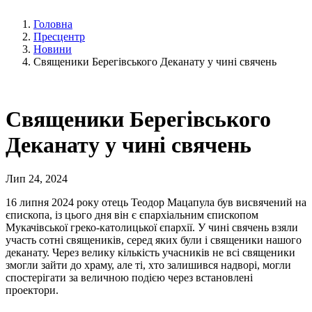
Головна
Пресцентр
Новини
Священики Берегівського Деканату у чині свячень
Священики Берегівського
Деканату у чині свячень
Лип 24, 2024
16 липня 2024 року отець Теодор Мацапула був висвячений на
єпископа, із цього дня він є єпархіальним єпископом
Мукачівської греко-католицької єпархії. У чині свячень взяли
участь сотні священиків, серед яких були і священики нашого
деканату. Через велику кількість учасників не всі священики
змогли зайти до храму, але ті, хто залишився надворі, могли
спостерігати за величною подією через встановлені
проектори.