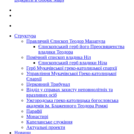
Структура
Правлячий Єпископ Теодор Мацапула
Єпископський герб його Преосвященства
владики Теодора
Помічний єпископ владика Ніл
Єпископський герб владики Ніла
Герб Мукачівської греко-католицької єпархії
Управління Мукачівської Греко-католицької
Єпархії
Церковний Трибунал
Відділ у справах захисту неповнолітніх та
вразливих осіб
Ужгородська греко-католицька богословська
академія ім. Блаженного Теодора Ромжі
Парафії
Монастирі
Капеланське служіння
Актуальні проекти
Новини