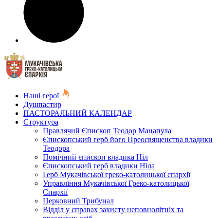
Наші герої
Душпастир
ПАСТОРАЛЬНИЙ КАЛЕНДАР
Структура
Правлячий Єпископ Теодор Мацапула
Єпископський герб його Преосвященства владики
Теодора
Помічний єпископ владика Ніл
Єпископський герб владики Ніла
Герб Мукачівської греко-католицької єпархії
Управління Мукачівської Греко-католицької
Єпархії
Церковний Трибунал
Відділ у справах захисту неповнолітніх та