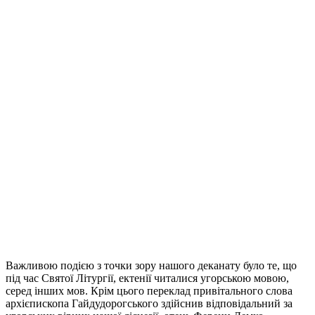
Важливою подією з точки зору нашого деканату було те, що
під час Святої Літургії, ектенії читалися угорською мовою,
серед інших мов. Крім цього переклад привітального слова
архієпископа Гайдудорогського здійснив відповідальний за