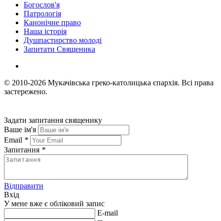
Богослов'я
Патрологія
Канонічне право
Наша історія
Душпастирство молоді
Запитати Священика
© 2010-2026
Мукачівська греко-католицька єпархія.
Всі права
застережено.
Задати запитання священику
Ваше ім'я
Email
*
Запитання
*
Відправити
Вхід
У мене вже є обліковий запис
E-mail