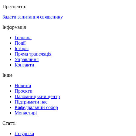
Пресцентр:
Задати запитання священику
Інформація
Головна
Події
Історія
Пряма трансляція
Управління
Контакти
Інше
Новини
Проєкти
Паломницький центр
Підтримати нас
Кафедральний собор
Монастирі
Статті
Літургіка