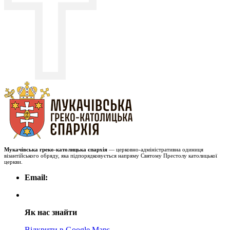
Мукачівська греко-католицька єпархія
— церковно-адміністративна одиниця
візантійського обряду, яка підпорядковується напряму Святому Престолу католицької
церкви.
Email:
Як нас знайти
Відкрити в Google Maps