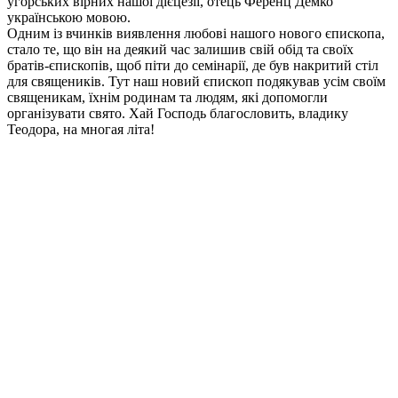
угорських вірних нашої дієцезії, отець Ференц Демко
українською мовою.
Одним із вчинків виявлення любові нашого нового єпископа,
стало те, що він на деякий час залишив свій обід та своїх
братів-єпископів, щоб піти до семінарії, де був накритий стіл
для священиків. Тут наш новий єпископ подякував усім своїм
священикам, їхнім родинам та людям, які допомогли
організувати свято. Хай Господь благословить, владику
Теодора, на многая літа!