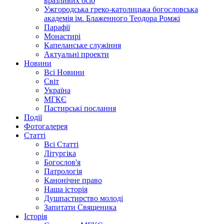
вразливих осіб
Ужгородська греко-католицька богословська
академія ім. Блаженного Теодора Ромжі
Парафії
Монастирі
Капеланське служіння
Актуальні проекти
Новини
Всі Новини
Світ
Україна
МГКЄ
Пастирські послання
Події
Фотогалерея
Статті
Всі Статті
Літургіка
Богослов'я
Патрологія
Канонічне право
Наша історія
Душпастирство молоді
Запитати Священика
Історія