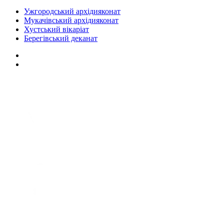
Ужгородський архідияконат
Мукачівський архідияконат
Хустський вікаріат
Берегівський деканат