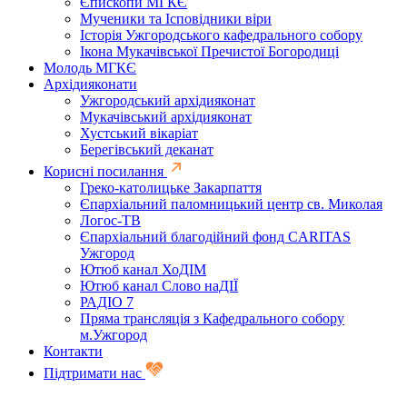
Єпископи МГКЄ
Мученики та Ісповідники віри
Історія Ужгородського кафедрального собору
Ікона Мукачівської Пречистої Богородиці
Молодь МГКЄ
Архідияконати
Ужгородський архідияконат
Мукачівський архідияконат
Хустський вікаріат
Берегівський деканат
Корисні посилання
Греко-католицьке Закарпаття
Єпархіальний паломницький центр св. Миколая
Логос-ТВ
Єпархіальний благодійний фонд CARITAS
Ужгород
Ютюб канал ХоДІМ
Ютюб канал Слово наДІЇ
РАДІО 7
Пряма трансляція з Кафедрального собору
м.Ужгород
Контакти
Підтримати нас