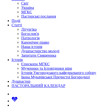
Світ
Україна
МГКЄ
Пастирські послання
Події
Статті
Літургіка
Богослов'я
Патрологія
Канонічне право
Наша історія
Душпастирство молоді
Запитати Священика
Історія
Єпископи МГКЄ
Мученики та Ісповідники віри
Історія Ужгородського кафедрального собору
Ікона Мукачівської Пречистої Богородиці
Душпастир
ПАСТОРАЛЬНИЙ КАЛЕНДАР