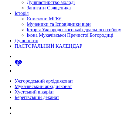
Душпастирство молоді
Запитати Священика
Історія
Єпископи МГКЄ
Мученики та Ісповідники віри
Історія Ужгородського кафедрального собору
Ікона Мукачівської Пречистої Богородиці
Душпастир
ПАСТОРАЛЬНИЙ КАЛЕНДАР
Ужгородський архідияконат
Мукачівський архідияконат
Хустський вікаріат
Берегівський деканат