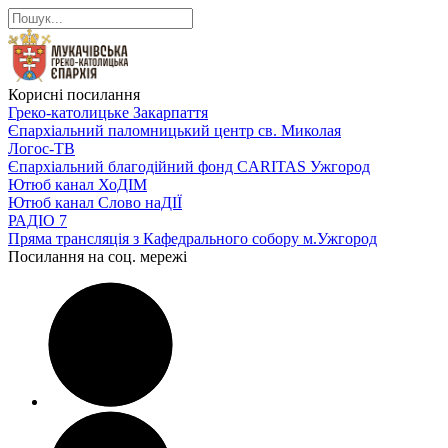
Корисні посилання
Греко-католицьке Закарпаття
Єпархіальний паломницький центр св. Миколая
Логос-ТВ
Єпархіальний благодійний фонд CARITAS Ужгород
Ютюб канал ХоДІМ
Ютюб канал Слово наДІЇ
РАДІО 7
Пряма трансляція з Кафедрального собору м.Ужгород
Посилання на соц. мережі