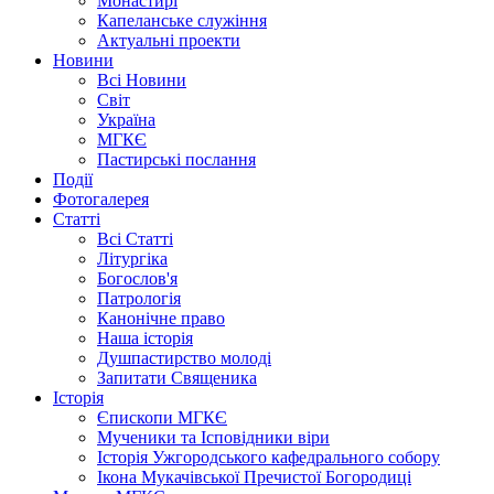
Монастирі
Капеланське служіння
Актуальні проекти
Новини
Всі Новини
Світ
Україна
МГКЄ
Пастирські послання
Події
Фотогалерея
Статті
Всі Статті
Літургіка
Богослов'я
Патрологія
Канонічне право
Наша історія
Душпастирство молоді
Запитати Священика
Історія
Єпископи МГКЄ
Мученики та Ісповідники віри
Історія Ужгородського кафедрального собору
Ікона Мукачівської Пречистої Богородиці