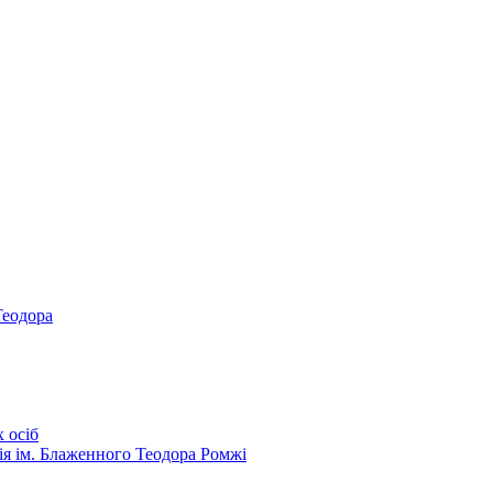
Теодора
 осіб
ія ім. Блаженного Теодора Ромжі