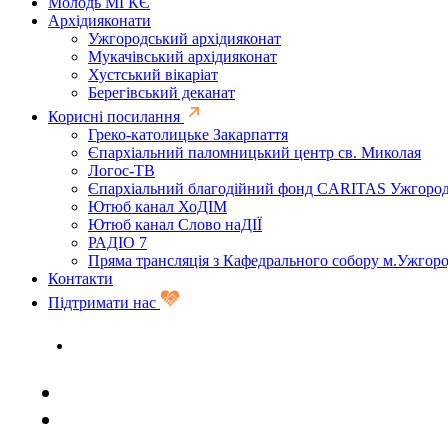
Молодь МГКЄ
Архідияконати
Ужгородський архідияконат
Мукачівський архідияконат
Хустський вікаріат
Берегівський деканат
Корисні посилання
Греко-католицьке Закарпаття
Єпархіальний паломницький центр св. Миколая
Логос-ТВ
Єпархіальний благодійний фонд CARITAS Ужгоро
Ютюб канал ХоДІМ
Ютюб канал Слово наДІЇ
РАДІО 7
Пряма трансляція з Кафедрального собору м.Ужгор
Контакти
Підтримати нас
Задати запитання священику