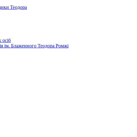
дики Теодора
 осіб
ія ім. Блаженного Теодора Ромжі