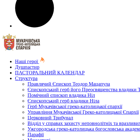
Наші герої
Душпастир
ПАСТОРАЛЬНИЙ КАЛЕНДАР
Структура
Правлячий Єпископ Теодор Мацапула
Єпископський герб його Преосвященства владики 
Помічний єпископ владика Ніл
Єпископський герб владики Ніла
Герб Мукачівської греко-католицької єпархії
Управління Мукачівської Греко-католицької Єпархії
Церковний Трибунал
Відділ у справах захисту неповнолітніх та вразливих
Ужгородська греко-католицька богословська академ
Парафії