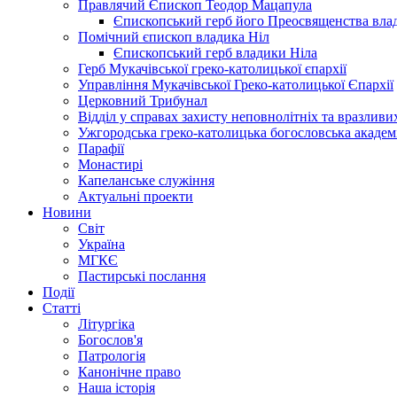
Правлячий Єпископ Теодор Мацапула
Єпископський герб його Преосвященства вла
Помічний єпископ владика Ніл
Єпископський герб владики Ніла
Герб Мукачівської греко-католицької єпархії
Управління Мукачівської Греко-католицької Єпархії
Церковний Трибунал
Відділ у справах захисту неповнолітніх та вразливих
Ужгородська греко-католицька богословська академ
Парафії
Монастирі
Капеланське служіння
Актуальні проекти
Новини
Світ
Україна
МГКЄ
Пастирські послання
Події
Статті
Літургіка
Богослов'я
Патрологія
Канонічне право
Наша історія