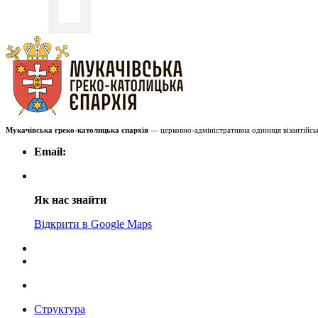
Мукачівська греко-католицька єпархія
— церковно-адміністративна одиниця візантійськ
Email:
Як нас знайти
Відкрити в Google Maps
Структура