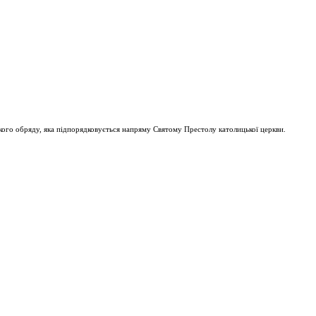
ого обряду, яка підпорядковується напряму Святому Престолу католицької церкви.