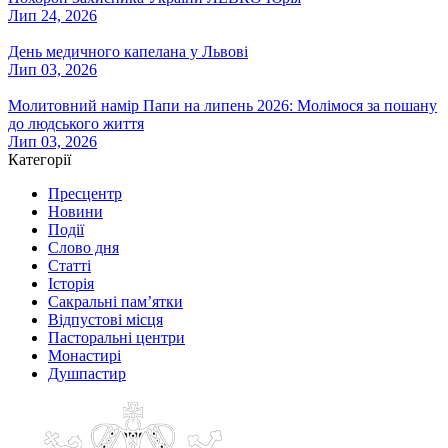
Лип 24, 2026
День медичного капелана у Львові
Лип 03, 2026
Молитовний намір Папи на липень 2026: Молімося за пошану
до людського життя
Лип 03, 2026
Категорії
Пресцентр
Новини
Події
Слово дня
Статті
Історія
Сакральні пам’ятки
Відпустові місця
Пасторальні центри
Монастирі
Душпастир