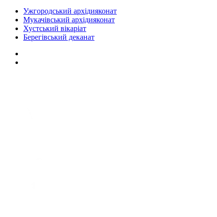
Ужгородський архідияконат
Мукачівський архідияконат
Хустський вікаріат
Берегівський деканат