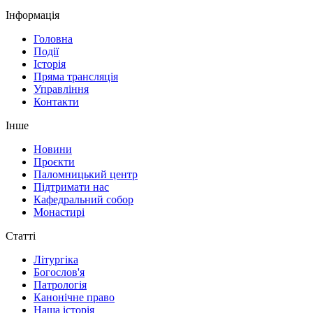
Інформація
Головна
Події
Історія
Пряма трансляція
Управління
Контакти
Інше
Новини
Проєкти
Паломницький центр
Підтримати нас
Кафедральний собор
Монастирі
Статті
Літургіка
Богослов'я
Патрологія
Канонічне право
Наша історія