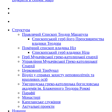
Структура
Правлячий Єпископ Теодор Мацапула
Єпископський герб його Преосвященства
владики Теодора
Помічний єпископ владика Ніл
Єпископський герб владики Ніла
Герб Мукачівської греко-католицької єпархії
Управління Мукачівської Греко-католицької
Єпархії
Церковний Трибунал
Відділ у справах захисту неповнолітніх та
вразливих осіб
Ужгородська греко-католицька богословська
академія ім. Блаженного Теодора Ромжі
Парафії
Монастирі
Капеланське служіння
Актуальні проекти
Новини