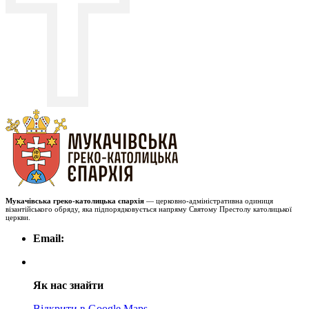
Мукачівська греко-католицька єпархія
— церковно-адміністративна одиниця
візантійського обряду, яка підпорядковується напряму Святому Престолу католицької
церкви.
Email:
Як нас знайти
Відкрити в Google Maps