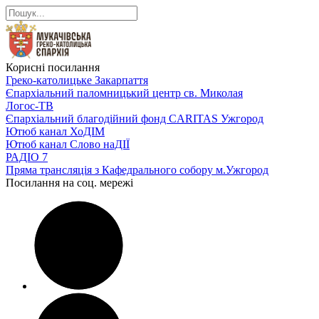
Корисні посилання
Греко-католицьке Закарпаття
Єпархіальний паломницький центр св. Миколая
Логос-ТВ
Єпархіальний благодійний фонд CARITAS Ужгород
Ютюб канал ХоДІМ
Ютюб канал Слово наДІЇ
РАДІО 7
Пряма трансляція з Кафедрального собору м.Ужгород
Посилання на соц. мережі