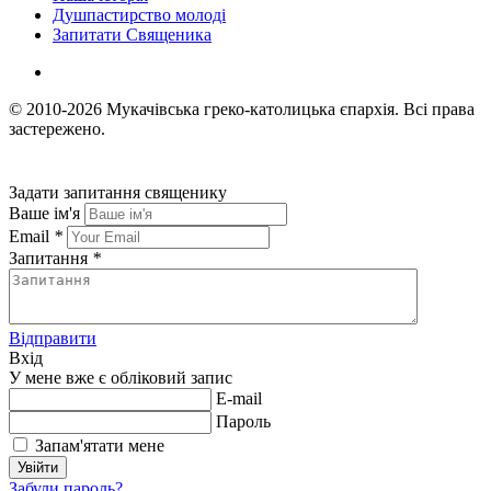
Душпастирство молоді
Запитати Священика
© 2010-2026
Мукачівська греко-католицька єпархія.
Всі права
застережено.
Задати запитання священику
Ваше ім'я
Email
*
Запитання
*
Відправити
Вхід
У мене вже є обліковий запис
E-mail
Пароль
Запам'ятати мене
Увійти
Забули пароль?