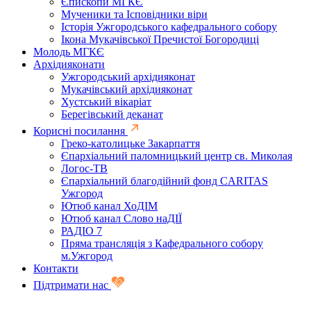
Єпископи МГКЄ
Мученики та Ісповідники віри
Історія Ужгородського кафедрального собору
Ікона Мукачівської Пречистої Богородиці
Молодь МГКЄ
Архідияконати
Ужгородський архідияконат
Мукачівський архідияконат
Хустський вікаріат
Берегівський деканат
Корисні посилання
Греко-католицьке Закарпаття
Єпархіальний паломницький центр св. Миколая
Логос-ТВ
Єпархіальний благодійний фонд CARITAS
Ужгород
Ютюб канал ХоДІМ
Ютюб канал Слово наДІЇ
РАДІО 7
Пряма трансляція з Кафедрального собору
м.Ужгород
Контакти
Підтримати нас