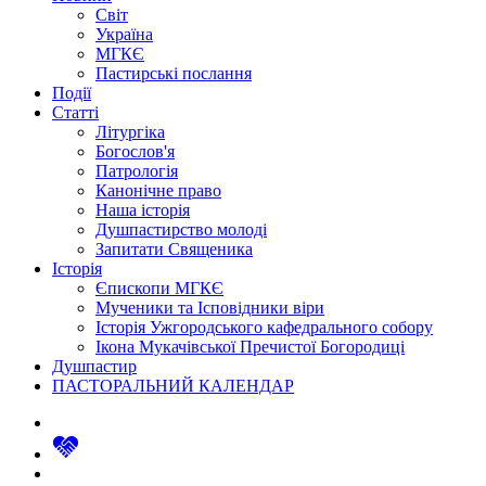
Світ
Україна
МГКЄ
Пастирські послання
Події
Статті
Літургіка
Богослов'я
Патрологія
Канонічне право
Наша історія
Душпастирство молоді
Запитати Священика
Історія
Єпископи МГКЄ
Мученики та Ісповідники віри
Історія Ужгородського кафедрального собору
Ікона Мукачівської Пречистої Богородиці
Душпастир
ПАСТОРАЛЬНИЙ КАЛЕНДАР