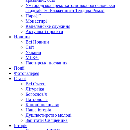
вразливих осіб
Ужгородська греко-католицька богословська
академія ім. Блаженного Теодора Ромжі
Парафії
Монастирі
Капеланське служіння
Актуальні проекти
Новини
Всі Новини
Світ
Україна
МГКЄ
Пастирські послання
Події
Фотогалерея
Статті
Всі Статті
Літургіка
Богослов'я
Патрологія
Канонічне право
Наша історія
Душпастирство молоді
Запитати Священика
Історія