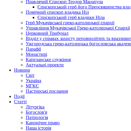
Правлячий Єпископ Теодор Мацапула
Єпископський герб його Преосвященства вла
Помічний єпископ владика Ніл
Єпископський герб владики Ніла
Герб Мукачівської греко-католицької єпархії
Управління Мукачівської Греко-католицької Єпархії
Церковний Трибунал
Відділ у справах захисту неповнолітніх та вразливих
Ужгородська греко-католицька богословська академ
Парафії
Монастирі
Капеланське служіння
Актуальні проекти
Новини
Світ
Україна
МГКЄ
Пастирські послання
Події
Статті
Літургіка
Богослов'я
Патрологія
Канонічне право
Наша історія