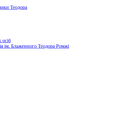
дики Теодора
 осіб
ія ім. Блаженного Теодора Ромжі