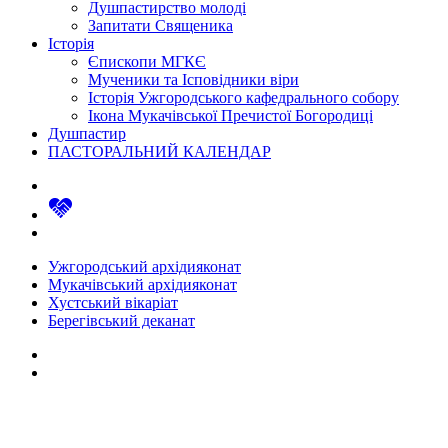
Душпастирство молоді
Запитати Священика
Історія
Єпископи МГКЄ
Мученики та Ісповідники віри
Історія Ужгородського кафедрального собору
Ікона Мукачівської Пречистої Богородиці
Душпастир
ПАСТОРАЛЬНИЙ КАЛЕНДАР
Ужгородський архідияконат
Мукачівський архідияконат
Хустський вікаріат
Берегівський деканат