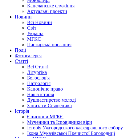
Монастирі
Капеланське служіння
Актуальні проекти
Новини
Всі Новини
Світ
Україна
МГКЄ
Пастирські послання
Події
Фотогалерея
Статті
Всі Статті
Літургіка
Богослов'я
Патрологія
Канонічне право
Наша історія
Душпастирство молоді
Запитати Священика
Історія
Єпископи МГКЄ
Мученики та Ісповідники віри
Історія Ужгородського кафедрального собору
Ікона Мукачівської Пречистої Богородиці