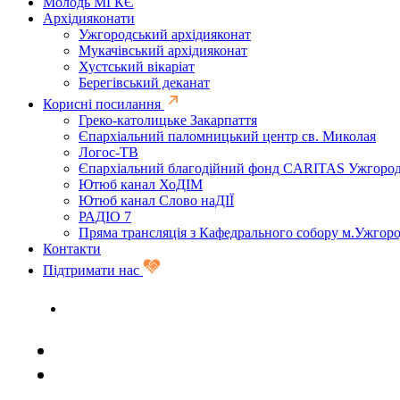
Молодь МГКЄ
Архідияконати
Ужгородський архідияконат
Мукачівський архідияконат
Хустський вікаріат
Берегівський деканат
Корисні посилання
Греко-католицьке Закарпаття
Єпархіальний паломницький центр св. Миколая
Логос-ТВ
Єпархіальний благодійний фонд CARITAS Ужгоро
Ютюб канал ХоДІМ
Ютюб канал Слово наДІЇ
РАДІО 7
Пряма трансляція з Кафедрального собору м.Ужгор
Контакти
Підтримати нас
Задати запитання священику