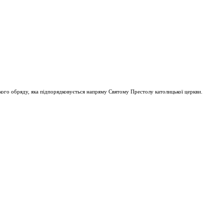
ого обряду, яка підпорядковується напряму Святому Престолу католицької церкви.