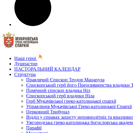
Наші герої
Душпастир
ПАСТОРАЛЬНИЙ КАЛЕНДАР
Структура
Правлячий Єпископ Теодор Мацапула
Єпископський герб його Преосвященства владики 
Помічний єпископ владика Ніл
Єпископський герб владики Ніла
Герб Мукачівської греко-католицької єпархії
Управління Мукачівської Греко-католицької Єпархії
Церковний Трибунал
Відділ у справах захисту неповнолітніх та вразливих
Ужгородська греко-католицька богословська академ
Парафії