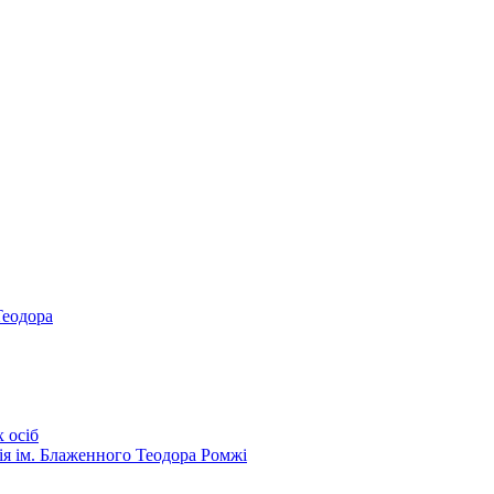
Теодора
 осіб
ія ім. Блаженного Теодора Ромжі