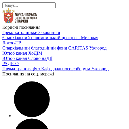
Корисні посилання
Греко-католицьке Закарпаття
Єпархіальний паломницький центр св. Миколая
Логос-ТВ
Єпархіальний благодійний фонд CARITAS Ужгород
Ютюб канал ХоДІМ
Ютюб канал Слово наДІЇ
РАДІО 7
Пряма трансляція з Кафедрального собору м.Ужгород
Посилання на соц. мережі