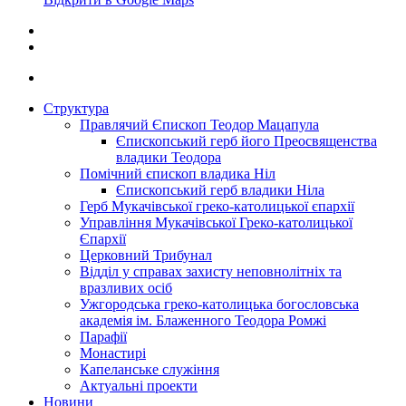
Структура
Правлячий Єпископ Теодор Мацапула
Єпископський герб його Преосвященства
владики Теодора
Помічний єпископ владика Ніл
Єпископський герб владики Ніла
Герб Мукачівської греко-католицької єпархії
Управління Мукачівської Греко-католицької
Єпархії
Церковний Трибунал
Відділ у справах захисту неповнолітніх та
вразливих осіб
Ужгородська греко-католицька богословська
академія ім. Блаженного Теодора Ромжі
Парафії
Монастирі
Капеланське служіння
Актуальні проекти
Новини