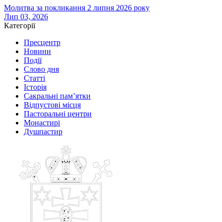
Молитва за покликання 2 липня 2026 року
Лип 03, 2026
Категорії
Пресцентр
Новини
Події
Слово дня
Статті
Історія
Сакральні пам’ятки
Відпустові місця
Пасторальні центри
Монастирі
Душпастир