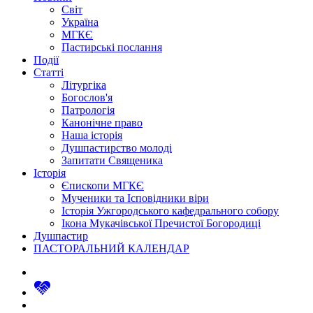
Світ
Україна
МГКЄ
Пастирські послання
Події
Статті
Літургіка
Богослов'я
Патрологія
Канонічне право
Наша історія
Душпастирство молоді
Запитати Священика
Історія
Єпископи МГКЄ
Мученики та Ісповідники віри
Історія Ужгородського кафедрального собору
Ікона Мукачівської Пречистої Богородиці
Душпастир
ПАСТОРАЛЬНИЙ КАЛЕНДАР