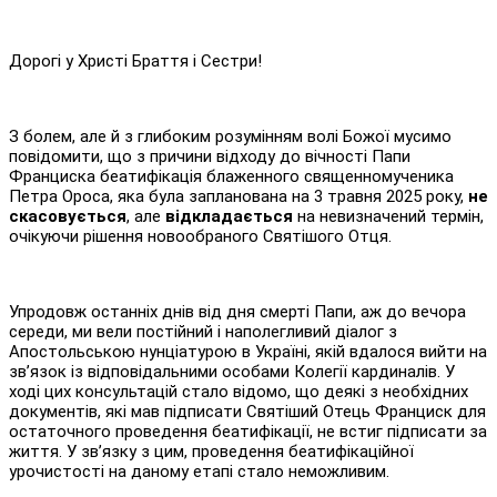
Дорогі у Христі Браття і Сестри!
З болем, але й з глибоким розумінням волі Божої мусимо
повідомити, що з причини відходу до вічності Папи
Франциска беатифікація блаженного священномученика
Петра Ороса, яка була запланована на 3 травня 2025 року,
не
скасовується
, але
відкладається
на невизначений термін,
очікуючи рішення новообраного Святішого Отця.
Упродовж останніх днів від дня смерті Папи, аж до вечора
середи, ми вели постійний і наполегливий діалог з
Апостольською нунціатурою в Україні, якій вдалося вийти на
зв’язок із відповідальними особами Колегії кардиналів. У
ході цих консультацій стало відомо, що деякі з необхідних
документів, які мав підписати Святіший Отець Франциск для
остаточного проведення беатифікації, не встиг підписати за
життя. У зв’язку з цим, проведення беатифікаційної
урочистості на даному етапі стало неможливим.