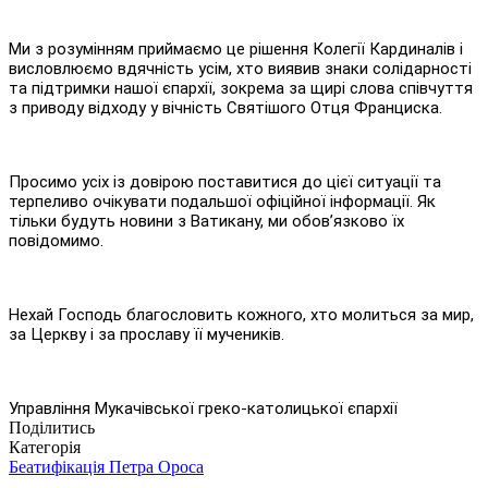
Ми з розумінням приймаємо це рішення Колегії Кардиналів і
висловлюємо вдячність усім, хто виявив знаки солідарності
та підтримки нашої єпархії, зокрема за щирі слова співчуття
з приводу відходу у вічність Святішого Отця Франциска.
Просимо усіх із довірою поставитися до цієї ситуації та
терпеливо очікувати подальшої офіційної інформації. Як
тільки будуть новини з Ватикану, ми обов’язково їх
повідомимо.
Нехай Господь благословить кожного, хто молиться за мир,
за Церкву і за прославу її мучеників.
Управління Мукачівської греко-католицької єпархії
Поділитись
Категорія
Беатифікація Петра Ороса