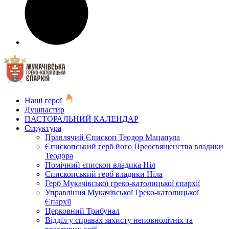
Наші герої
Душпастир
ПАСТОРАЛЬНИЙ КАЛЕНДАР
Структура
Правлячий Єпископ Теодор Мацапула
Єпископський герб його Преосвященства владики
Теодора
Помічний єпископ владика Ніл
Єпископський герб владики Ніла
Герб Мукачівської греко-католицької єпархії
Управління Мукачівської Греко-католицької
Єпархії
Церковний Трибунал
Відділ у справах захисту неповнолітніх та