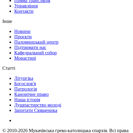
Пряма трансляція
Управління
Контакти
Інше
Новини
Проєкти
Паломницький центр
Підтримати нас
Кафедральний собор
Монастирі
Статті
Літургіка
Богослов'я
Патрологія
Канонічне право
Наша історія
Душпастирство молоді
Запитати Священика
© 2010-2026
Мукачівська греко-католицька єпархія.
Всі права