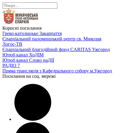
Корисні посилання
Греко-католицьке Закарпаття
Єпархіальний паломницький центр св. Миколая
Логос-ТВ
Єпархіальний благодійний фонд CARITAS Ужгород
Ютюб канал ХоДІМ
Ютюб канал Слово наДІЇ
РАДІО 7
Пряма трансляція з Кафедрального собору м.Ужгород
Посилання на соц. мережі