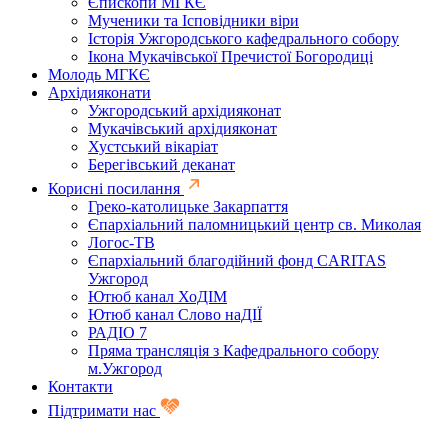
Єпископи МГКЄ
Мученики та Ісповідники віри
Історія Ужгородського кафедрального собору
Ікона Мукачівської Пречистої Богородиці
Молодь МГКЄ
Архідияконати
Ужгородський архідияконат
Мукачівський архідияконат
Хустський вікаріат
Берегівський деканат
Корисні посилання
Греко-католицьке Закарпаття
Єпархіальний паломницький центр св. Миколая
Логос-ТВ
Єпархіальний благодійний фонд CARITAS
Ужгород
Ютюб канал ХоДІМ
Ютюб канал Слово наДІЇ
РАДІО 7
Пряма трансляція з Кафедрального собору
м.Ужгород
Контакти
Підтримати нас