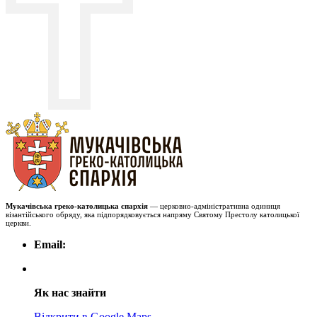
Мукачівська греко-католицька єпархія
— церковно-адміністративна одиниця
візантійського обряду, яка підпорядковується напряму Святому Престолу католицької
церкви.
Email:
Як нас знайти
Відкрити в Google Maps