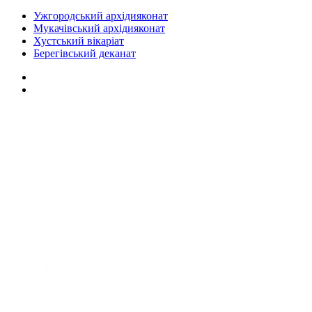
Ужгородський архідияконат
Мукачівський архідияконат
Хустський вікаріат
Берегівський деканат