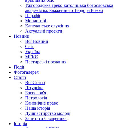
вразливих осіб
Ужгородська греко-католицька богословська
академія ім. Блаженного Теодора Ромжі
Парафії
Монастирі
Капеланське служіння
Актуальні проекти
Новини
Всі Новини
Світ
Україна
МГКЄ
Пастирські послання
Події
Фотогалерея
Статті
Всі Статті
Літургіка
Богослов'я
Патрологія
Канонічне право
Наша історія
Душпастирство молоді
Запитати Священика
Історія