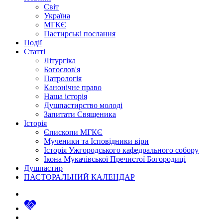
Світ
Україна
МГКЄ
Пастирські послання
Події
Статті
Літургіка
Богослов'я
Патрологія
Канонічне право
Наша історія
Душпастирство молоді
Запитати Священика
Історія
Єпископи МГКЄ
Мученики та Ісповідники віри
Історія Ужгородського кафедрального собору
Ікона Мукачівської Пречистої Богородиці
Душпастир
ПАСТОРАЛЬНИЙ КАЛЕНДАР