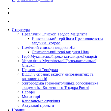
Структура
Правлячий Єпископ Теодор Мацапула
Єпископський герб його Преосвященства
владики Теодора
Помічний єпископ владика Ніл
Єпископський герб владики Ніла
Герб Мукачівської греко-католицької єпархії
Управління Мукачівської Греко-католицької
Єпархії
Церковний Трибунал
Відділ у справах захисту неповнолітніх та
вразливих осіб
Ужгородська греко-католицька богословська
академія ім. Блаженного Теодора Ромжі
Парафії
Монастирі
Капеланське служіння
Актуальні проекти
Новини