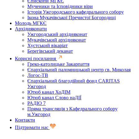
Єпископи МГКЄ
Мученики та Ісповідники віри
Історія Ужгородського кафедрального собору
Ікона Мукачівської Пречистої Богородиці
Молодь МГКЄ
Архідияконати
Ужгородський архідияконат
Мукачівський архідияконат
Хустський вікаріат
Берегівський деканат
Корисні посилання
Греко-католицьке Закарпаття
Єпархіальний паломницький центр св. Миколая
Логос-ТВ
Єпархіальний благодійний фонд CARITAS
Ужгород
Ютюб канал ХоДІМ
Ютюб канал Слово наДІЇ
РАДІО 7
Пряма трансляція з Кафедрального собору
м.Ужгород
Контакти
Підтримати нас