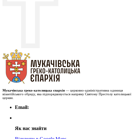
Мукачівська греко-католицька єпархія
— церковно-адміністративна одиниця
візантійського обряду, яка підпорядковується напряму Святому Престолу католицької
церкви.
Email:
Як нас знайти
Відкрити в Google Maps