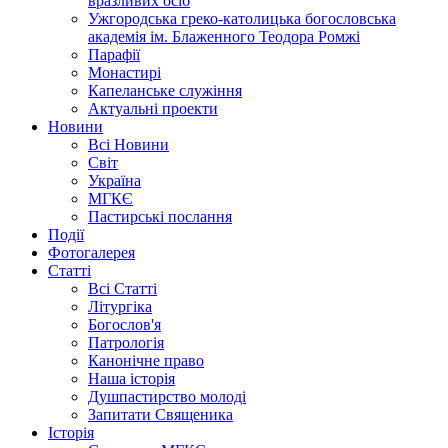
вразливих осіб
Ужгородська греко-католицька богословська
академія ім. Блаженного Теодора Ромжі
Парафії
Монастирі
Капеланське служіння
Актуальні проекти
Новини
Всі Новини
Світ
Україна
МГКЄ
Пастирські послання
Події
Фотогалерея
Статті
Всі Статті
Літургіка
Богослов'я
Патрологія
Канонічне право
Наша історія
Душпастирство молоді
Запитати Священика
Історія