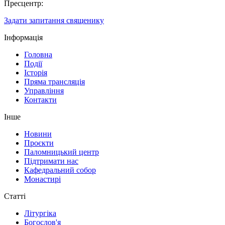
Пресцентр:
Задати запитання священику
Інформація
Головна
Події
Історія
Пряма трансляція
Управління
Контакти
Інше
Новини
Проєкти
Паломницький центр
Підтримати нас
Кафедральний собор
Монастирі
Статті
Літургіка
Богослов'я