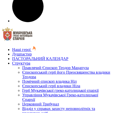
Наші герої
Душпастир
ПАСТОРАЛЬНИЙ КАЛЕНДАР
Структура
Правлячий Єпископ Теодор Мацапула
Єпископський герб його Преосвященства владики
Теодора
Помічний єпископ владика Ніл
Єпископський герб владики Ніла
Герб Мукачівської греко-католицької єпархії
Управління Мукачівської Греко-католицької
Єпархії
Церковний Трибунал
Відділ у справах захисту неповнолітніх та