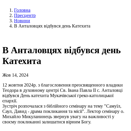
Головна
Пресцентр
Новини
В Анталовцях відбувся день Катехита
В Анталовцях відбувся день
Катехита
Жов 14, 2024
12 жовтня 2024р. з благословення преосвященного владики
Теодора в духовному центрі Св. Івана Павла ІІ с. Анталовці
відбувся День катехита Мукачівської греко-католицької
єпархії.
Зустріч розпочалася з біблійного семінару на тему "Самуїл,
Саул, Давид - драма покликання та місії". Лектор семінару о.
Михайло Микуланинець звернув увагу на важливості у
своєму покликанні залишатися вірним Богу.