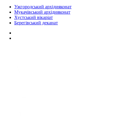
Ужгородський архідияконат
Мукачівський архідияконат
Хустський вікаріат
Берегівський деканат