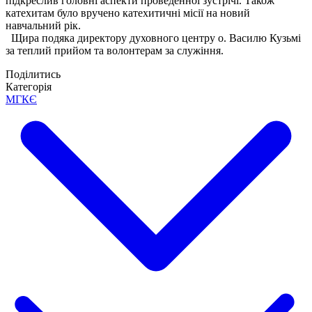
підкреслив головні аспекти проведенної зустрічі. Також
катехитам було вручено катехитичні місії на новий
навчальний рік.
Щира подяка директору духовного центру о. Василю Кузьмі
за теплий прийом та волонтерам за служіння.
Поділитись
Категорія
МГКЄ