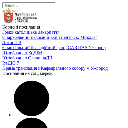
Корисні посилання
Греко-католицьке Закарпаття
Єпархіальний паломницький центр св. Миколая
Логос-ТВ
Єпархіальний благодійний фонд CARITAS Ужгород
Ютюб канал ХоДІМ
Ютюб канал Слово наДІЇ
РАДІО 7
Пряма трансляція з Кафедрального собору м.Ужгород
Посилання на соц. мережі