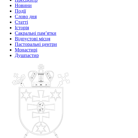
Новини
Події
Слово дня
Статті
Історія
Сакральні пам’ятки
Відпустові місця
Пасторальні центри
Монастирі
Душпастир