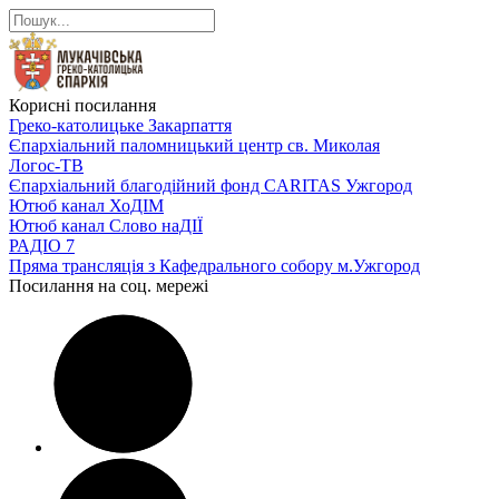
Корисні посилання
Греко-католицьке Закарпаття
Єпархіальний паломницький центр св. Миколая
Логос-ТВ
Єпархіальний благодійний фонд CARITAS Ужгород
Ютюб канал ХоДІМ
Ютюб канал Слово наДІЇ
РАДІО 7
Пряма трансляція з Кафедрального собору м.Ужгород
Посилання на соц. мережі