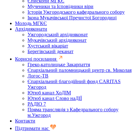
Єпископи МГКЄ
Мученики та Ісповідники віри
Історія Ужгородського кафедрального собору
Ікона Мукачівської Пречистої Богородиці
Молодь МГКЄ
Архідияконати
Ужгородський архідияконат
Мукачівський архідияконат
Хустський вікаріат
Берегівський деканат
Корисні посилання
Греко-католицьке Закарпаття
Єпархіальний паломницький центр св. Миколая
Логос-ТВ
Єпархіальний благодійний фонд CARITAS
Ужгород
Ютюб канал ХоДІМ
Ютюб канал Слово наДІЇ
РАДІО 7
Пряма трансляція з Кафедрального собору
м.Ужгород
Контакти
Підтримати нас