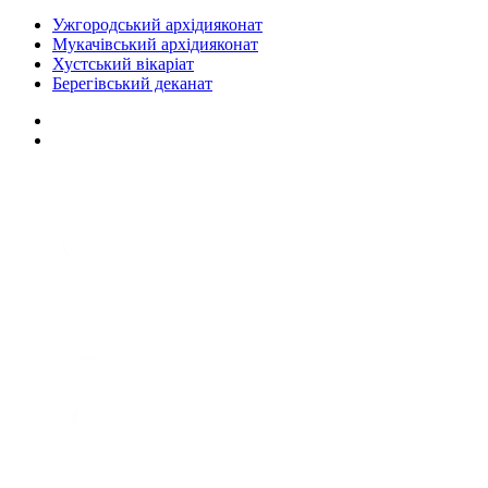
Ужгородський архідияконат
Мукачівський архідияконат
Хустський вікаріат
Берегівський деканат