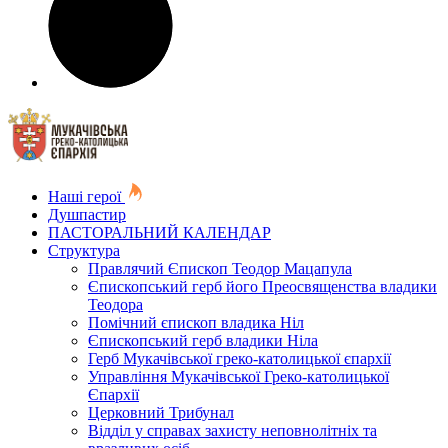
Наші герої
Душпастир
ПАСТОРАЛЬНИЙ КАЛЕНДАР
Структура
Правлячий Єпископ Теодор Мацапула
Єпископський герб його Преосвященства владики
Теодора
Помічний єпископ владика Ніл
Єпископський герб владики Ніла
Герб Мукачівської греко-католицької єпархії
Управління Мукачівської Греко-католицької
Єпархії
Церковний Трибунал
Відділ у справах захисту неповнолітніх та