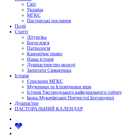
Світ
Україна
МГКЄ
Пастирські послання
Події
Статті
Літургіка
Богослов'я
Патрологія
Канонічне право
Наша історія
Душпастирство молоді
Запитати Священика
Історія
Єпископи МГКЄ
Мученики та Ісповідники віри
Історія Ужгородського кафедрального собору
Ікона Мукачівської Пречистої Богородиці
Душпастир
ПАСТОРАЛЬНИЙ КАЛЕНДАР