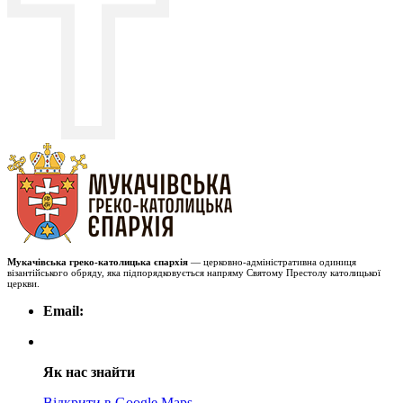
Мукачівська греко-католицька єпархія
— церковно-адміністративна одиниця
візантійського обряду, яка підпорядковується напряму Святому Престолу католицької
церкви.
Email:
Як нас знайти
Відкрити в Google Maps