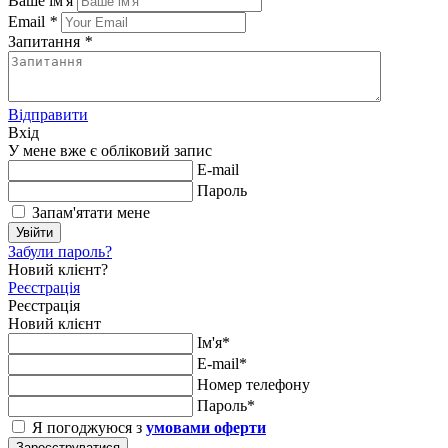
Ваше ім'я
Email
*
Запитання
*
Відправити
Вхід
У мене вже є обліковий запис
E-mail
Пароль
Запам'ятати мене
Увійти
Забули пароль?
Новий клієнт?
Реєстрація
Реєстрація
Новий клієнт
Ім'я*
E-mail*
Номер телефону
Пароль*
Я погоджуюся з
умовами оферти
Зареєструватися