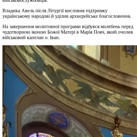
військовослужбовців.
Владика Авель після Літургії висловив підтримку
українському народові й уділив архиєрейське благословення.
На завершення молитовної програми відбувся молебень перед
чудотворною іконою Божої Матері в Марія Повч, який очолив
військовий капелан о. Іван.