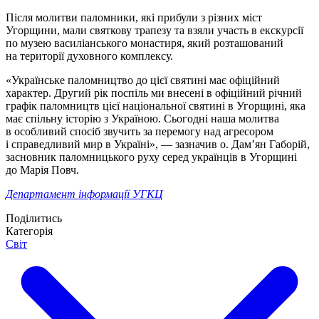
Після молитви паломники, які прибули з різних міст
Угорщини, мали святкову трапезу та взяли участь в екскурсії
по музею василіанського монастиря, який розташований
на території духовного комплексу.
«Українське паломництво до цієї святині має офіційний
характер. Другий рік поспіль ми внесені в офіційний річний
графік паломництв цієї національної святині в Угорщині, яка
має спільну історію з Україною. Сьогодні наша молитва
в особливий спосіб звучить за перемогу над агресором
і справедливий мир в Україні», — зазначив о. Дамʼян Габорій,
засновник паломницького руху серед українців в Угорщині
до Марія Повч.
Департамент інформації УГКЦ
Поділитись
Категорія
Світ