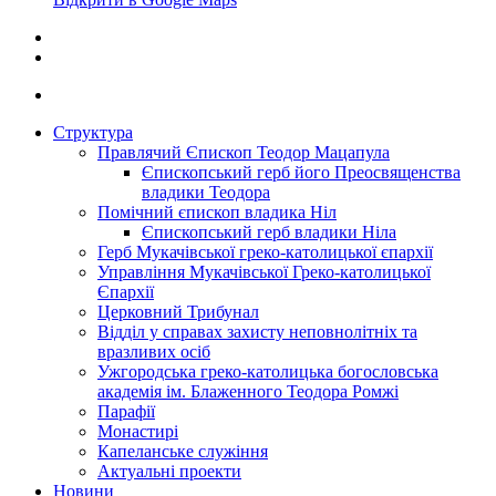
Структура
Правлячий Єпископ Теодор Мацапула
Єпископський герб його Преосвященства
владики Теодора
Помічний єпископ владика Ніл
Єпископський герб владики Ніла
Герб Мукачівської греко-католицької єпархії
Управління Мукачівської Греко-католицької
Єпархії
Церковний Трибунал
Відділ у справах захисту неповнолітніх та
вразливих осіб
Ужгородська греко-католицька богословська
академія ім. Блаженного Теодора Ромжі
Парафії
Монастирі
Капеланське служіння
Актуальні проекти
Новини