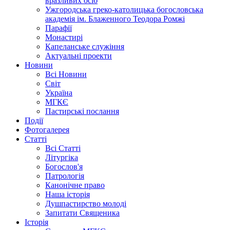
вразливих осіб
Ужгородська греко-католицька богословська
академія ім. Блаженного Теодора Ромжі
Парафії
Монастирі
Капеланське служіння
Актуальні проекти
Новини
Всі Новини
Світ
Україна
МГКЄ
Пастирські послання
Події
Фотогалерея
Статті
Всі Статті
Літургіка
Богослов'я
Патрологія
Канонічне право
Наша історія
Душпастирство молоді
Запитати Священика
Історія