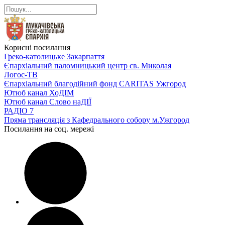
Корисні посилання
Греко-католицьке Закарпаття
Єпархіальний паломницький центр св. Миколая
Логос-ТВ
Єпархіальний благодійний фонд CARITAS Ужгород
Ютюб канал ХоДІМ
Ютюб канал Слово наДІЇ
РАДІО 7
Пряма трансляція з Кафедрального собору м.Ужгород
Посилання на соц. мережі