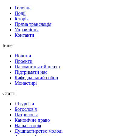
Головна
Події
Історія
Пряма трансляція
Управління
Контакти
Інше
Новини
Проєкти
Паломницький центр
Підтримати нас
Кафедральний собор
Монастирі
Статті
Літургіка
Богослов'я
Патрологія
Канонічне право
Наша історія
Душпастирство молоді