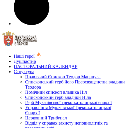
Наші герої
Душпастир
ПАСТОРАЛЬНИЙ КАЛЕНДАР
Структура
Правлячий Єпископ Теодор Мацапула
Єпископський герб його Преосвященства владики
Теодора
Помічний єпископ владика Ніл
Єпископський герб владики Ніла
Герб Мукачівської греко-католицької єпархії
Управління Мукачівської Греко-католицької
Єпархії
Церковний Трибунал
Відділ у справах захисту неповнолітніх та