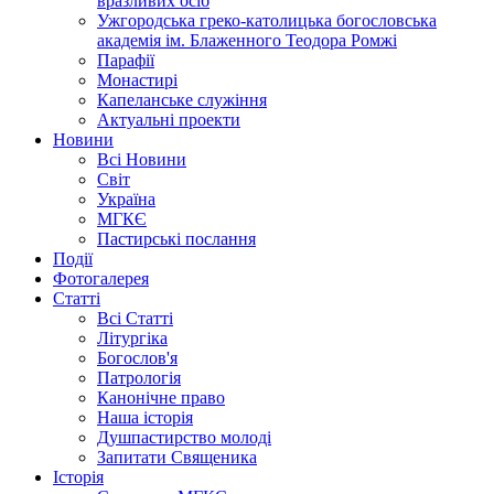
вразливих осіб
Ужгородська греко-католицька богословська
академія ім. Блаженного Теодора Ромжі
Парафії
Монастирі
Капеланське служіння
Актуальні проекти
Новини
Всі Новини
Світ
Україна
МГКЄ
Пастирські послання
Події
Фотогалерея
Статті
Всі Статті
Літургіка
Богослов'я
Патрологія
Канонічне право
Наша історія
Душпастирство молоді
Запитати Священика
Історія