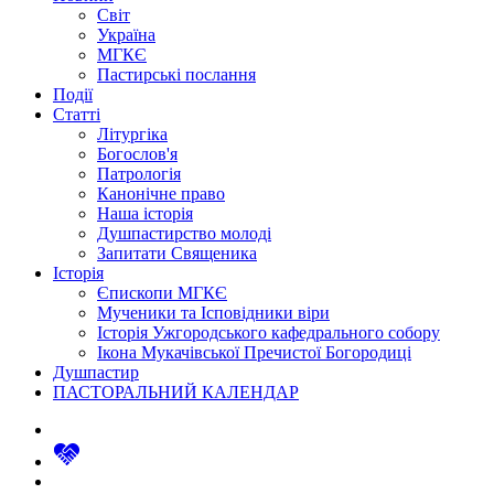
Світ
Україна
МГКЄ
Пастирські послання
Події
Статті
Літургіка
Богослов'я
Патрологія
Канонічне право
Наша історія
Душпастирство молоді
Запитати Священика
Історія
Єпископи МГКЄ
Мученики та Ісповідники віри
Історія Ужгородського кафедрального собору
Ікона Мукачівської Пречистої Богородиці
Душпастир
ПАСТОРАЛЬНИЙ КАЛЕНДАР