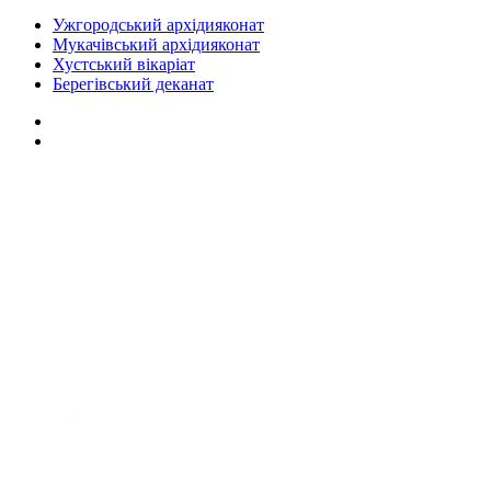
Ужгородський архідияконат
Мукачівський архідияконат
Хустський вікаріат
Берегівський деканат