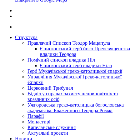
Структура
Правлячий Єпископ Теодор Мацапула
Єпископський герб його Преосвященства
владики Теодора
Помічний єпископ владика Ніл
Єпископський герб владики Ніла
Герб Мукачівської греко-католицької єпархії
Управління Мукачівської Греко-католицької
Єпархії
Церковний Трибунал
Відділ у справах захисту неповнолітніх та
вразливих осіб
Ужгородська греко-католицька богословська
академія ім. Блаженного Теодора Ромжі
Парафії
Монастирі
Капеланське служіння
Актуальні проекти
Новини