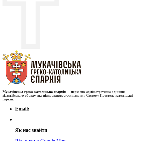
Мукачівська греко-католицька єпархія
— церковно-адміністративна одиниця
візантійського обряду, яка підпорядковується напряму Святому Престолу католицької
церкви.
Email:
Як нас знайти
Відкрити в Google Maps