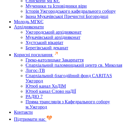
Єпископи МГКЄ
Мученики та Ісповідники віри
Історія Ужгородського кафедрального собору
Ікона Мукачівської Пречистої Богородиці
Молодь МГКЄ
Архідияконати
Ужгородський архідияконат
Мукачівський архідияконат
Хустський вікаріат
Берегівський деканат
Корисні посилання
Греко-католицьке Закарпаття
Єпархіальний паломницький центр св. Миколая
Логос-ТВ
Єпархіальний благодійний фонд CARITAS
Ужгород
Ютюб канал ХоДІМ
Ютюб канал Слово наДІЇ
РАДІО 7
Пряма трансляція з Кафедрального собору
м.Ужгород
Контакти
Підтримати нас