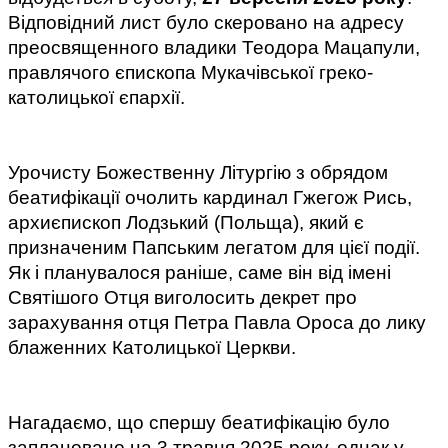
Відповідний лист було скеровано на адресу
преосвященного владики Теодора Мацапули,
правлячого єпископа Мукачівської греко-
католицької єпархії.
Урочисту Божественну Літургію з обрядом 
беатифікації очолить кардинал Гжегож Рись, 
архиєпископ Лодзький (Польща), який є 
призначеним Папським легатом для цієї події. 
Як і планувалося раніше, саме він від імені 
Святішого Отця виголосить декрет про 
зарахування отця Петра Павла Ороса до лику 
блаженних Католицької Церкви.
Нагадаємо, що спершу беатифікацію було 
заплановано на 3 травня 2025 року, однак у 