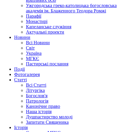
вразливих осіб
Ужгородська греко-католицька богословська
академія ім. Блаженного Теодора Ромжі
Парафії
Монастирі
Капеланське служіння
Актуальні проекти
Новини
Всі Новини
Світ
Україна
МГКЄ
Пастирські послання
Події
Фотогалерея
Статті
Всі Статті
Літургіка
Богослов'я
Патрологія
Канонічне право
Наша історія
Душпастирство молоді
Запитати Священика
Історія