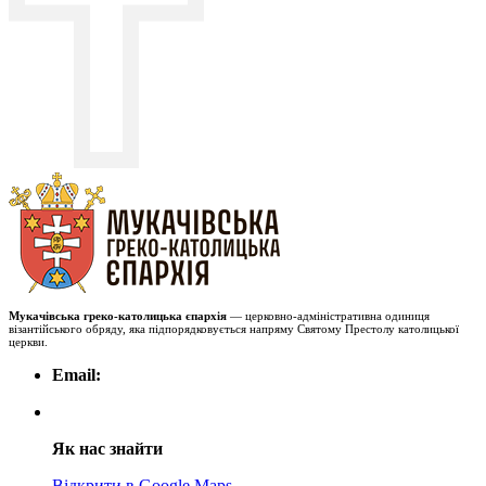
Мукачівська греко-католицька єпархія
— церковно-адміністративна одиниця
візантійського обряду, яка підпорядковується напряму Святому Престолу католицької
церкви.
Email:
Як нас знайти
Відкрити в Google Maps