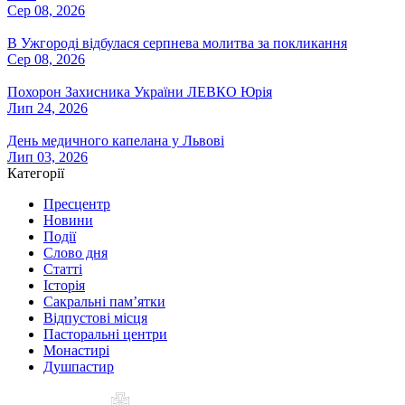
Сер 08, 2026
В Ужгороді відбулася серпнева молитва за покликання
Сер 08, 2026
Похорон Захисника України ЛЕВКО Юрія
Лип 24, 2026
День медичного капелана у Львові
Лип 03, 2026
Категорії
Пресцентр
Новини
Події
Слово дня
Статті
Історія
Сакральні пам’ятки
Відпустові місця
Пасторальні центри
Монастирі
Душпастир