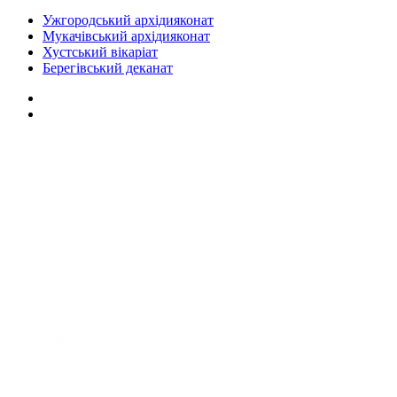
Ужгородський архідияконат
Мукачівський архідияконат
Хустський вікаріат
Берегівський деканат