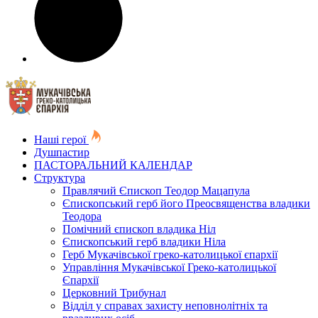
Наші герої
Душпастир
ПАСТОРАЛЬНИЙ КАЛЕНДАР
Структура
Правлячий Єпископ Теодор Мацапула
Єпископський герб його Преосвященства владики
Теодора
Помічний єпископ владика Ніл
Єпископський герб владики Ніла
Герб Мукачівської греко-католицької єпархії
Управління Мукачівської Греко-католицької
Єпархії
Церковний Трибунал
Відділ у справах захисту неповнолітніх та