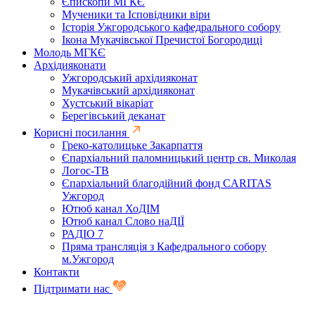
Єпископи МГКЄ
Мученики та Ісповідники віри
Історія Ужгородського кафедрального собору
Ікона Мукачівської Пречистої Богородиці
Молодь МГКЄ
Архідияконати
Ужгородський архідияконат
Мукачівський архідияконат
Хустський вікаріат
Берегівський деканат
Корисні посилання
Греко-католицьке Закарпаття
Єпархіальний паломницький центр св. Миколая
Логос-ТВ
Єпархіальний благодійний фонд CARITAS
Ужгород
Ютюб канал ХоДІМ
Ютюб канал Слово наДІЇ
РАДІО 7
Пряма трансляція з Кафедрального собору
м.Ужгород
Контакти
Підтримати нас