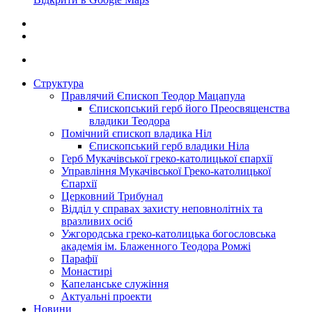
Структура
Правлячий Єпископ Теодор Мацапула
Єпископський герб його Преосвященства
владики Теодора
Помічний єпископ владика Ніл
Єпископський герб владики Ніла
Герб Мукачівської греко-католицької єпархії
Управління Мукачівської Греко-католицької
Єпархії
Церковний Трибунал
Відділ у справах захисту неповнолітніх та
вразливих осіб
Ужгородська греко-католицька богословська
академія ім. Блаженного Теодора Ромжі
Парафії
Монастирі
Капеланське служіння
Актуальні проекти
Новини