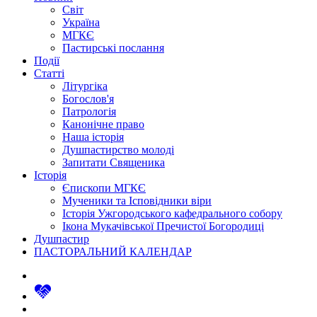
Світ
Україна
МГКЄ
Пастирські послання
Події
Статті
Літургіка
Богослов'я
Патрологія
Канонічне право
Наша історія
Душпастирство молоді
Запитати Священика
Історія
Єпископи МГКЄ
Мученики та Ісповідники віри
Історія Ужгородського кафедрального собору
Ікона Мукачівської Пречистої Богородиці
Душпастир
ПАСТОРАЛЬНИЙ КАЛЕНДАР