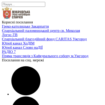
Корисні посилання
Греко-католицьке Закарпаття
Єпархіальний паломницький центр св. Миколая
Логос-ТВ
Єпархіальний благодійний фонд CARITAS Ужгород
Ютюб канал ХоДІМ
Ютюб канал Слово наДІЇ
РАДІО 7
Пряма трансляція з Кафедрального собору м.Ужгород
Посилання на соц. мережі