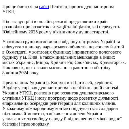
Про це йдеться на
сайті
Пенітенціарного душпастирства
УГКЦ.
Під час зустрічі в онлайн-режимі представники країн
розповіли про розвиток ситуації та ініціатив, які передують
Ювілейному 2025 року у в’язничному душпастирстві.
Учасники групи висловили солідарну підтримку Україні та
співчуття з приводу варварського вбивства персоналу й дітей
в Охматдиті, у житлових будинках і приватного пологового
будинку у м. Київ, а також цивільних мешканців в інших
містах України: Дніпро, Кривий Ріг, Слов’янськ, Краматорськ,
Покровськ, що зазнали масованого ракетного обстрілу
8 липня 2024 року.
Представник України о. Костянтин Пантелей, керівник
Відділу у справах душпастирства в пенітенціарній системі
України УГКЦ, розповів про розвиток душпастирського
служіння УГКЦ і нову програму щодо розвитку діяльності
єпархіальних осередків реінтеграції для колишніх в’язнів.
У кожному міжнародному контакті відчувається солідарна
підтримка й молитва, зацікавлення долею України
у змаганнях за свободу народу й відновлення в міжнародної
безпеки і правопорядку.