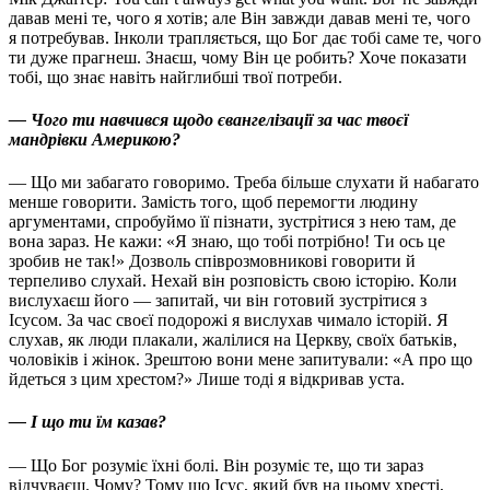
давав мені те, чого я хотів; але Він завжди давав мені те, чого
я потребував. Інколи трапляється, що Бог дає тобі саме те, чого
ти дуже прагнеш. Знаєш, чому Він це робить? Хоче показати
тобі, що знає навіть найглибші твої потреби.
— Чого ти навчився щодо євангелізації за час твоєї
мандрівки Америкою?
— Що ми забагато говоримо. Треба більше слухати й набагато
менше говорити. Замість того, щоб перемогти людину
аргументами, спробуймо її пізнати, зустрітися з нею там, де
вона зараз. Не кажи: «Я знаю, що тобі потрібно! Ти ось це
зробив не так!» Дозволь співрозмовникові говорити й
терпеливо слухай. Нехай він розповість свою історію. Коли
вислухаєш його — запитай, чи він готовий зустрітися з
Ісусом. За час своєї подорожі я вислухав чимало історій. Я
слухав, як люди плакали, жалілися на Церкву, своїх батьків,
чоловіків і жінок. Зрештою вони мене запитували: «А про що
йдеться з цим хрестом?» Лише тоді я відкривав уста.
— І що ти їм казав?
— Що Бог розуміє їхні болі. Він розуміє те, що ти зараз
відчуваєш. Чому? Тому що Ісус, який був на цьому хресті,