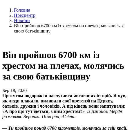
Головна
Пресцентр
Новини
Він пройшов 6700 км із хрестом на плечах, молячись за
свою батьківщину
Він пройшов 6700 км із
хрестом на плечах, молячись
за свою батьківщину
Бер 18, 2020
Протягом подорожі я наслухався численних історій. Я чув,
як люди плакали, виливали свої претензії на Церкву,
батьків, дружин і чоловіків. А під кінець вони запитували:
«А про що тут ідеться, з цим хрестом?»
Із Джоном Мерфі
розмовляє Вероніка Помєрна, Aleteia.
— Ти пройшов понад 6700 кілометрів, молячись за свій край.