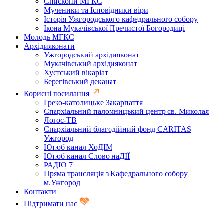
Єпископи МГКЄ
Мученики та Ісповідники віри
Історія Ужгородського кафедрального собору
Ікона Мукачівської Пречистої Богородиці
Молодь МГКЄ
Архідияконати
Ужгородський архідияконат
Мукачівський архідияконат
Хустський вікаріат
Берегівський деканат
Корисні посилання
Греко-католицьке Закарпаття
Єпархіальний паломницький центр св. Миколая
Логос-ТВ
Єпархіальний благодійний фонд CARITAS
Ужгород
Ютюб канал ХоДІМ
Ютюб канал Слово наДІЇ
РАДІО 7
Пряма трансляція з Кафедрального собору
м.Ужгород
Контакти
Підтримати нас