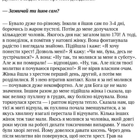
— Зазвичай ти ішов сам?
— Бувало дуже по-різному. Інколи я йшов сам по 3-4 дні,
борючись із жаром пустелі. Потім до мене долучалося
кількадесят чоловік. Якогось дня нас загалом ішло 170! А тоді,
в понеділок, я помітив у натовпі жінку. Вона фонтанувала
радістю і виглядала знайомо. Підійшла і каже: «Я хочу
понести хрест! Дозволь мені!» Я кажу: «Чи ми, бува, десь не
зустрічалися?» А вона: «Ну так, ти молився за мене в суботу».
Але ж ви помирали! — відповідаю. «Ну, так. Але після твоєї
молитви я почуваюся прекрасно!» Я не вірив власним очам.
Жінка йшла з хрестом перший день, другий, а потім ми
розділилися. Я з нею втратив контакт. Коли я за неї молився
— почувався дуже некомфортно. Але для Бога це не мало
значення. Іншим разом до мене підійшла жінка і сказала, що
має велику пухлину в грудях, яку болісно відчувала. Вона
торкнулася хреста — і раптом відчула тепло. Сказала нам, що
тієї ж миті відчула, як пухлина почала зменшуватися, а за
якусь хвилину взагалі перестала її відчувати. Кілька інших
жінок теж таке мали. Якось я молився за чоловіка, який довгі
роки мусив на роботі дихати токсичними випарами. У нього
були хворі легені. Йому довелося давати кисень. Через день
після молитви він повернувся, щоб нести хрест. Грав на