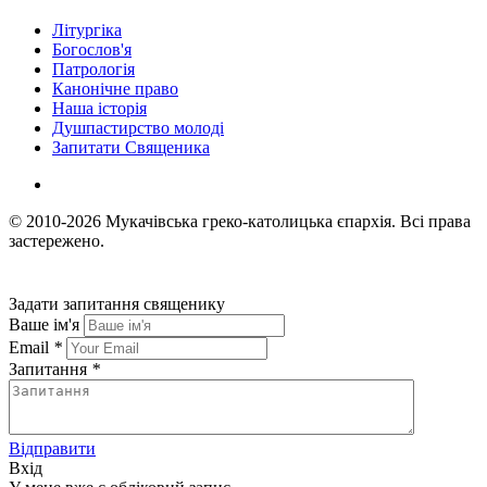
Літургіка
Богослов'я
Патрологія
Канонічне право
Наша історія
Душпастирство молоді
Запитати Священика
© 2010-2026
Мукачівська греко-католицька єпархія.
Всі права
застережено.
Задати запитання священику
Ваше ім'я
Email
*
Запитання
*
Відправити
Вхід