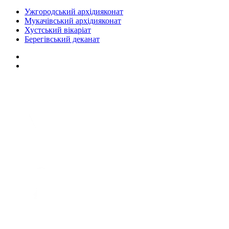
Ужгородський архідияконат
Мукачівський архідияконат
Хустський вікаріат
Берегівський деканат