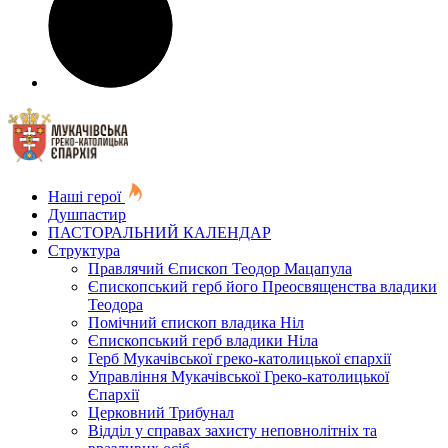
Наші герої
Душпастир
ПАСТОРАЛЬНИЙ КАЛЕНДАР
Структура
Правлячий Єпископ Теодор Мацапула
Єпископський герб його Преосвященства владики
Теодора
Помічний єпископ владика Ніл
Єпископський герб владики Ніла
Герб Мукачівської греко-католицької єпархії
Управління Мукачівської Греко-католицької
Єпархії
Церковний Трибунал
Відділ у справах захисту неповнолітніх та