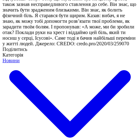
також зазнав несправедливого ставлення до себе. Він знає, що
значить бути зрадженим близькими. Він знає, як болить
фізичний біль. Я старався бути щирим. Казав: вибач, я не
знаю, як можу тобі допомогти розв’язати твої проблеми, як
зарадити твоїм болям. І пропонував: «А може, ми би зробили
отак? Поклади руки на хрест і віддаймо цей біль, який ти
носиш у серці, Ісусові». Саме тоді я бачив найбільші переміни
у житті людей. Джерело: CREDO: credo.pro/2020/03/259070
Поділитись
Категорія
Новини