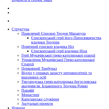
Структура
Правлячий Єпископ Теодор Мацапула
Єпископський герб його Преосвященства
владики Теодора
Помічний єпископ владика Ніл
Єпископський герб владики Ніла
Герб Мукачівської греко-католицької єпархії
Управління Мукачівської Греко-католицької
Єпархії
Церковний Трибунал
Відділ у справах захисту неповнолітніх та
вразливих осіб
Ужгородська греко-католицька богословська
академія ім. Блаженного Теодора Ромжі
Парафії
Монастирі
Капеланське служіння
Актуальні проекти
Новини