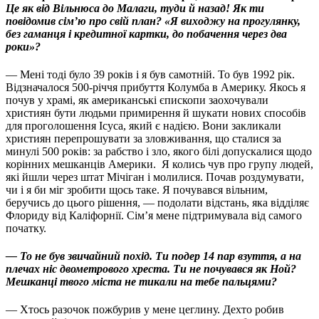
Це як від Вільнюса до Малаги, туди й назад! Як ти
повідомив сім’ю про свій план? «Я виходжу на прогулянку,
без гаманця і кредитної картки, до побачення через два
роки»?
— Мені тоді було 39 років і я був самотній. То був 1992 рік.
Відзначалося 500-річчя прибуття Колумба в Америку. Якось я
почув у храмі, як американські єпископи заохочували
християн бути людьми примирення й шукати нових способів
для проголошення Ісуса, який є надією. Вони закликали
християн перепрошувати за зловживання, що сталися за
минулі 500 років: за рабство і зло, якого білі допускалися щодо
корінних мешканців Америки.
Я колись чув про групу людей,
які йшли через штат Мічіган і молилися. Почав роздумувати,
чи і я би міг зробити щось таке. Я почувався вільним,
беручись до цього рішення, — подолати відстань, яка відділяє
Флориду від Каліфорнії. Сім’я мене підтримувала від самого
початку.
— То не був звичайний похід. Ти подер 14 пар взуття, а на
плечах ніс двометрового хреста. Ти не почувався як Ной?
Мешканці твого міста не тикали на тебе пальцями?
— Хтось разочок пожбурив у мене цеглину. Дехто робив