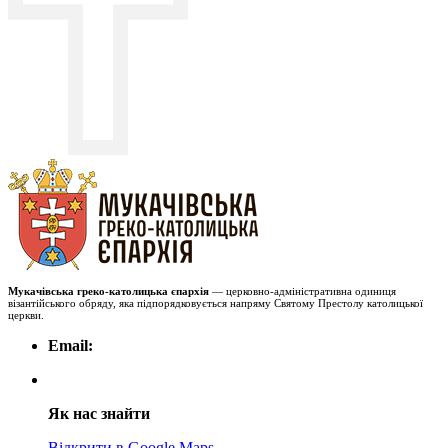
Мукачівська греко-католицька єпархія
— церковно-адміністративна одиниця
візантійського обряду, яка підпорядковується напряму Святому Престолу католицької
церкви.
Email:
Як нас знайти
Відкрити в Google Maps