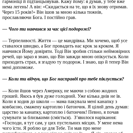
гармоніці й підтанцьовував. Кажу йому: я думав, у тебе вже
нема легень! А він: «Скидається на те, що я їх знову отримав.
Через 15 років!» Він ішов за мною кілька тижнів,
прославляючи Бога. І постійно грав.
— Чого ти навчився за час цієї подорожі?
— Терпеливості. Життя — це мандрівка. Ми хочемо, щоб усе
ставалося швидко, а Бог провадить нас крок за кроком. Я
навчився Йому довіряти. Тоді Він зробив стільки неймовірних
речей, що зараз я знаю, що Він завжди мною опікується. Коли
приходить страх, я згадую ту подорож. І знаю, що й тепер Він
мені допоможе.
— Коли ти відчув, що Бог насправді про тебе піклується?
— Коли йшов через Америку, не маючи з собою жодних
грошей. Якось я був дуже голодний. Уже кілька днів не їв.
Коли я ходив до школи — мама пакувала мені канапку з
ковбасою, смажену картоплю і батончик. Я цілий день думав:
царство за канапку, картоплю і батончик! Певно, я почав
сумувати за близькими (сміється).
З’явилося нарікання:
«Господи, я тут сам, у цих пустельних місцях. У мене нема
чого їсти. Я роблю це для Тебе. Ти мав про мене