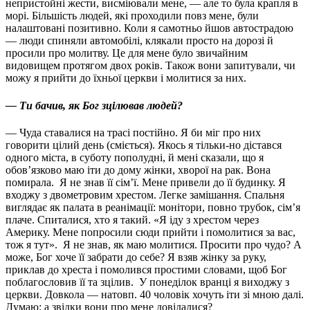
непристойні жести, висміювали мене, — але то була крапля в
морі. Більшість людей, які проходили повз мене, були
налаштовані позитивно. Коли я самотньо йшов автострадою
— люди спиняли автомобілі, клякали просто на дорозі й
просили про молитву. Це для мене було звичайним
видовищем протягом двох років. Також вони запитували, чи
можу я прийти до їхньої церкви і молитися за них.
— Ти бачив, як Бог зцілював людей?
— Чуда ставалися на трасі постійно. Я би міг про них
говорити цілий день (сміється). Якось я тільки-но дістався
одного міста, в суботу пополудні, й мені сказали, що я
обов’язково маю іти до дому жінки, хворої на рак. Вона
помирала.
Я не знав її сім’ї. Мене привели до її будинку. Я
входжу з двометровим хрестом. Легке замішання. Спальня
виглядає як палата в реанімації: монітори, повно трубок, сім’я
плаче. Спиталися, хто я такий. «Я іду з хрестом через
Америку. Мене попросили сюди прийти і помолитися за вас,
тож я тут».
Я не знав, як маю молитися. Просити про чудо? А
може, Бог хоче її забрати до себе? Я взяв жінку за руку,
приклав до хреста і помолився простими словами, щоб Бог
поблагословив її та зцілив.
У понеділок вранці я виходжу з
церкви. Довкола — натовп. 40 чоловік хочуть іти зі мною далі.
Думаю: а звідки вони про мене довідалися?