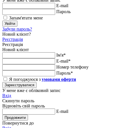
У мене вже є обліковий запис
E-mail
Пароль
Запам'ятати мене
Увійти
Забули пароль?
Новий клієнт?
Реєстрація
Реєстрація
Новий клієнт
Ім'я*
E-mail*
Номер телефону
Пароль*
Я погоджуюся з
умовами оферти
Зареєструватися
У мене вже є обліковий запис
Вхід
Скинути пароль
Відновіть свій пароль
E-mail
Продовжити
Повернутися до