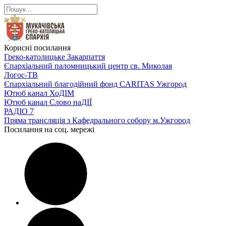
Корисні посилання
Греко-католицьке Закарпаття
Єпархіальний паломницький центр св. Миколая
Логос-ТВ
Єпархіальний благодійний фонд CARITAS Ужгород
Ютюб канал ХоДІМ
Ютюб канал Слово наДІЇ
РАДІО 7
Пряма трансляція з Кафедрального собору м.Ужгород
Посилання на соц. мережі