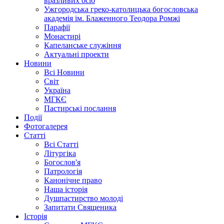
вразливих осіб
Ужгородська греко-католицька богословська
академія ім. Блаженного Теодора Ромжі
Парафії
Монастирі
Капеланське служіння
Актуальні проекти
Новини
Всі Новини
Світ
Україна
МГКЄ
Пастирські послання
Події
Фотогалерея
Статті
Всі Статті
Літургіка
Богослов'я
Патрологія
Канонічне право
Наша історія
Душпастирство молоді
Запитати Священика
Історія