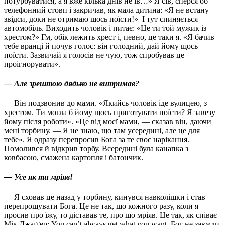
потурбуватися, а я вже кілька днів не їв…» Я сів, сперся об
телефонний стовп і закричав, як мала дитина: «Я не встану
звідси, доки не отримаю щось поїсти!»
І тут спиняється
автомобіль. Виходить чоловік і питає: «Це ти той мужик із
хрестом?» Гм, обік лежить хрест і, певно, це таки я. «Я бачив
тебе вранці й почув голос: він голодний, дай йому щось
поїсти. Зазвичай я голосів не чую, тож спробував це
проігнорувати».
— Але зрештою дядько не витримав?
— Він подзвонив до мами. «Якийсь чоловік іде вулицею, з
хрестом. Ти могла б йому щось приготувати поїсти? Я завезу
йому після роботи». «Це від моєї мами, — сказав він, даючи
мені торбину. — Я не знаю, що там усередині, але це для
тебе». Я одразу перепросив Бога за те своє нарікання.
Помолився й відкрив торбу. Всередині була канапка з
ковбасою, смажена картопля і батончик.
— Усе як ти мріяв!
— Я сховав це назад у торбину, кинувся навколішки і став
перепрошувати Бога. Це не так, що кожного разу, коли я
просив про їжу, то діставав те, про що мріяв. Це так, як співає
Мік Джаґґер: You can’t always get what you want. Бог не завжди