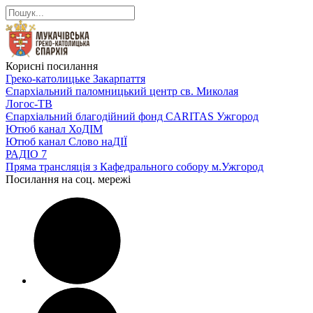
Корисні посилання
Греко-католицьке Закарпаття
Єпархіальний паломницький центр св. Миколая
Логос-ТВ
Єпархіальний благодійний фонд CARITAS Ужгород
Ютюб канал ХоДІМ
Ютюб канал Слово наДІЇ
РАДІО 7
Пряма трансляція з Кафедрального собору м.Ужгород
Посилання на соц. мережі