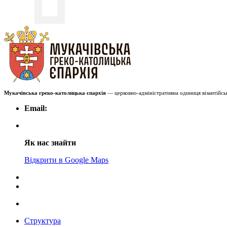
Мукачівська греко-католицька єпархія
— церковно-адміністративна одиниця візантійськ
Email:
Як нас знайти
Відкрити в Google Maps
Структура