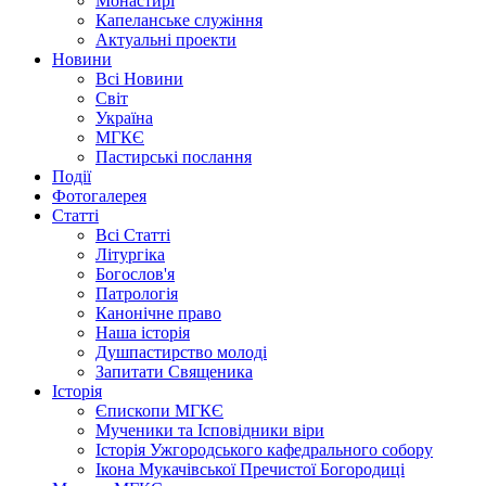
Монастирі
Капеланське служіння
Актуальні проекти
Новини
Всі Новини
Світ
Україна
МГКЄ
Пастирські послання
Події
Фотогалерея
Статті
Всі Статті
Літургіка
Богослов'я
Патрологія
Канонічне право
Наша історія
Душпастирство молоді
Запитати Священика
Історія
Єпископи МГКЄ
Мученики та Ісповідники віри
Історія Ужгородського кафедрального собору
Ікона Мукачівської Пречистої Богородиці