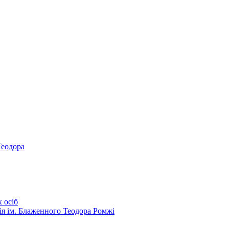
Теодора
 осіб
ія ім. Блаженного Теодора Ромжі