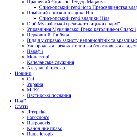
Правлячий Єпископ Теодор Мацапула
Єпископський герб його Преосвященства вла
Помічний єпископ владика Ніл
Єпископський герб владики Ніла
Герб Мукачівської греко-католицької єпархії
Управління Мукачівської Греко-католицької Єпархії
Церковний Трибунал
Відділ у справах захисту неповнолітніх та вразливих
Ужгородська греко-католицька богословська академ
Парафії
Монастирі
Капеланське служіння
Актуальні проекти
Новини
Світ
Україна
МГКЄ
Пастирські послання
Події
Статті
Літургіка
Богослов'я
Патрологія
Канонічне право
Наша історія