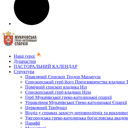
Наші герої
Душпастир
ПАСТОРАЛЬНИЙ КАЛЕНДАР
Структура
Правлячий Єпископ Теодор Мацапула
Єпископський герб його Преосвященства владики 
Помічний єпископ владика Ніл
Єпископський герб владики Ніла
Герб Мукачівської греко-католицької єпархії
Управління Мукачівської Греко-католицької Єпархії
Церковний Трибунал
Відділ у справах захисту неповнолітніх та вразливих
Ужгородська греко-католицька богословська академ
Парафії