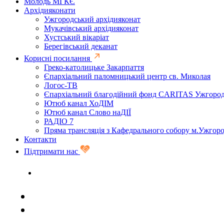
Молодь МГКЄ
Архідияконати
Ужгородський архідияконат
Мукачівський архідияконат
Хустський вікаріат
Берегівський деканат
Корисні посилання
Греко-католицьке Закарпаття
Єпархіальний паломницький центр св. Миколая
Логос-ТВ
Єпархіальний благодійний фонд CARITAS Ужгоро
Ютюб канал ХоДІМ
Ютюб канал Слово наДІЇ
РАДІО 7
Пряма трансляція з Кафедрального собору м.Ужгор
Контакти
Підтримати нас
Задати запитання священику