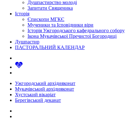
Душпастирство молоді
Запитати Священика
Історія
Єпископи МГКЄ
Мученики та Ісповідники віри
Історія Ужгородського кафедрального собору
Ікона Мукачівської Пречистої Богородиці
Душпастир
ПАСТОРАЛЬНИЙ КАЛЕНДАР
Ужгородський архідияконат
Мукачівський архідияконат
Хустський вікаріат
Берегівський деканат