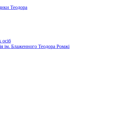
дики Теодора
 осіб
ія ім. Блаженного Теодора Ромжі