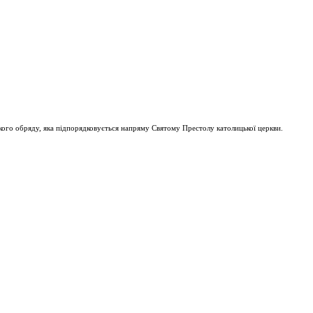
ого обряду, яка підпорядковується напряму Святому Престолу католицької церкви.