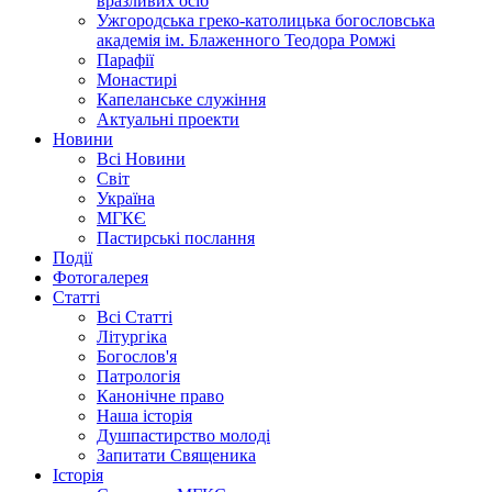
вразливих осіб
Ужгородська греко-католицька богословська
академія ім. Блаженного Теодора Ромжі
Парафії
Монастирі
Капеланське служіння
Актуальні проекти
Новини
Всі Новини
Світ
Україна
МГКЄ
Пастирські послання
Події
Фотогалерея
Статті
Всі Статті
Літургіка
Богослов'я
Патрологія
Канонічне право
Наша історія
Душпастирство молоді
Запитати Священика
Історія