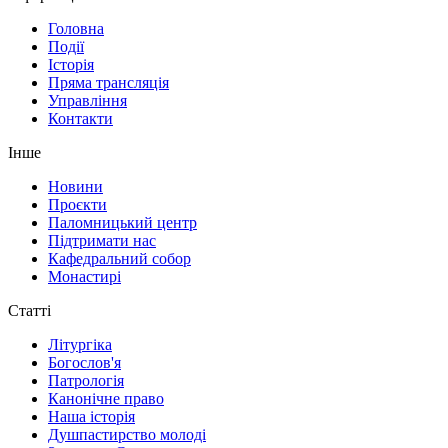
Головна
Події
Історія
Пряма трансляція
Управління
Контакти
Інше
Новини
Проєкти
Паломницький центр
Підтримати нас
Кафедральний собор
Монастирі
Статті
Літургіка
Богослов'я
Патрологія
Канонічне право
Наша історія
Душпастирство молоді