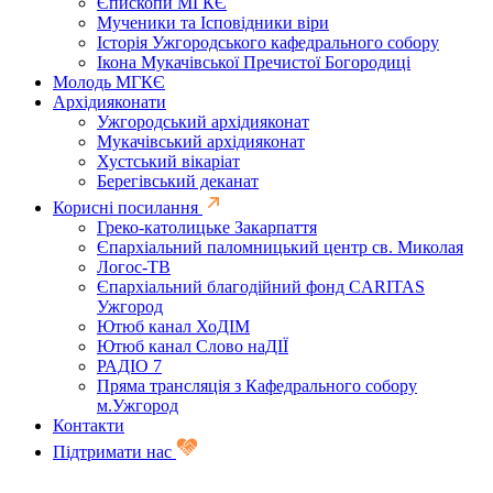
Єпископи МГКЄ
Мученики та Ісповідники віри
Історія Ужгородського кафедрального собору
Ікона Мукачівської Пречистої Богородиці
Молодь МГКЄ
Архідияконати
Ужгородський архідияконат
Мукачівський архідияконат
Хустський вікаріат
Берегівський деканат
Корисні посилання
Греко-католицьке Закарпаття
Єпархіальний паломницький центр св. Миколая
Логос-ТВ
Єпархіальний благодійний фонд CARITAS
Ужгород
Ютюб канал ХоДІМ
Ютюб канал Слово наДІЇ
РАДІО 7
Пряма трансляція з Кафедрального собору
м.Ужгород
Контакти
Підтримати нас