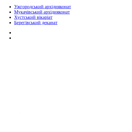
Ужгородський архідияконат
Мукачівський архідияконат
Хустський вікаріат
Берегівський деканат