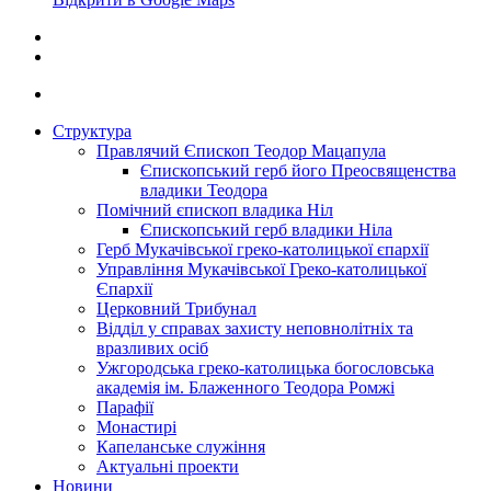
Структура
Правлячий Єпископ Теодор Мацапула
Єпископський герб його Преосвященства
владики Теодора
Помічний єпископ владика Ніл
Єпископський герб владики Ніла
Герб Мукачівської греко-католицької єпархії
Управління Мукачівської Греко-католицької
Єпархії
Церковний Трибунал
Відділ у справах захисту неповнолітніх та
вразливих осіб
Ужгородська греко-католицька богословська
академія ім. Блаженного Теодора Ромжі
Парафії
Монастирі
Капеланське служіння
Актуальні проекти
Новини