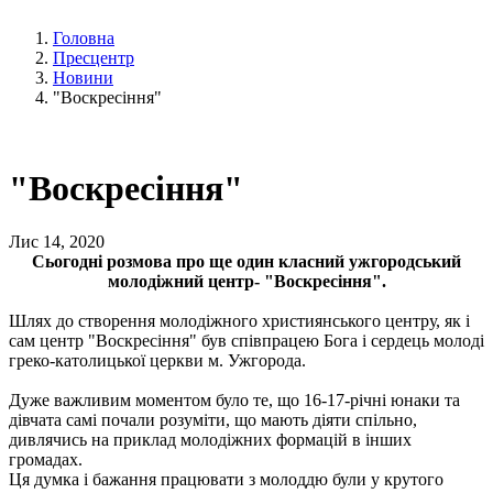
Головна
Пресцентр
Новини
"Воскресіння"
"Воскресіння"
Лис 14, 2020
Сьогодні розмова про ще один класний ужгородський
молодіжний центр- "Воскресіння".
Шлях до створення молодіжного християнського центру, як і
сам центр "Воскресіння" був співпрацею Бога і сердець молоді
греко-католицької церкви м. Ужгорода.
Дуже важливим моментом було те, що 16-17-річні юнаки та
дівчата самі почали розуміти, що мають діяти спільно,
дивлячись на приклад молодіжних формацій в інших
громадах.
Ця думка і бажання працювати з молоддю були у крутого