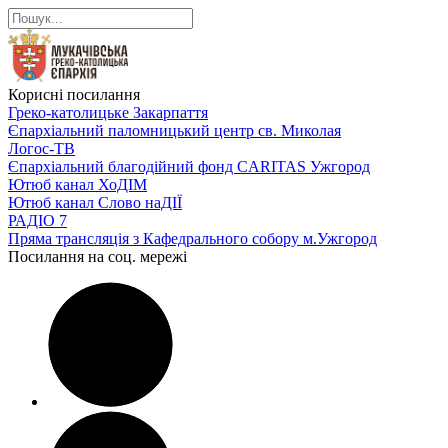
Корисні посилання
Греко-католицьке Закарпаття
Єпархіальний паломницький центр св. Миколая
Логос-ТВ
Єпархіальний благодійний фонд CARITAS Ужгород
Ютюб канал ХоДІМ
Ютюб канал Слово наДІЇ
РАДІО 7
Пряма трансляція з Кафедрального собору м.Ужгород
Посилання на соц. мережі