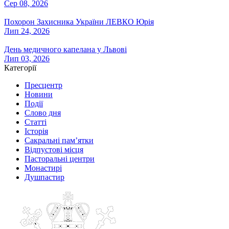
Сер 08, 2026
Похорон Захисника України ЛЕВКО Юрія
Лип 24, 2026
День медичного капелана у Львові
Лип 03, 2026
Категорії
Пресцентр
Новини
Події
Слово дня
Статті
Історія
Сакральні пам’ятки
Відпустові місця
Пасторальні центри
Монастирі
Душпастир