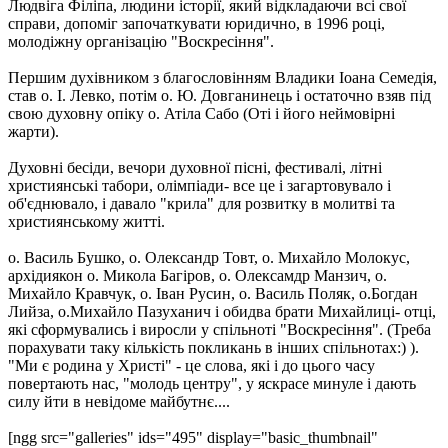
Людвіга Філіпа, людини історії, який відкладаючи всі свої
справи, допоміг започаткувати юридично, в 1996 році,
молодіжну організацію "Воскресіння".
Першим духівником з благословінням Владики Іоана Семедія,
став о. І. Левко, потім о. Ю. Довганинець і остаточно взяв під
свою духовну опіку о. Атіла Сабо (Оті і його неймовірні
жарти).
Духовні бесіди, вечори духовної пісні, фестивалі, літні
християнські табори, олімпіади- все це і загартовувало і
об'єднювало, і давало "крила" для розвитку в молитві та
християнському житті.
о. Василь Бушко, о. Олександр Товт, о. Михайло Молокус,
архідиякон о. Микола Багіров, о. Олексамдр Манзич, о.
Михайло Кравчук, о. Іван Русин, о. Василь Поляк, о.Богдан
Лийза, о.Михайло Пазуханич і обидва брати Михайлиці- отці,
які сформувались і виросли у спільноті "Воскресіння". (Треба
порахувати таку кількість покликань в інших спільнотах:) ).
"Ми є родина у Христі" - це слова, які і до цього часу
повертають нас, "молодь центру", у яскрасе минуле і дають
силу йти в невідоме майбутнє....
[ngg src="galleries" ids="495" display="basic_thumbnail"