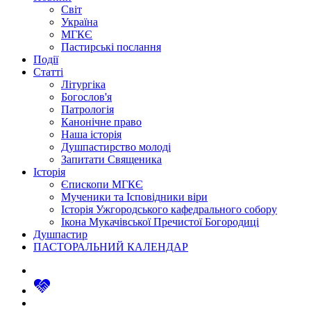
Світ
Україна
МГКЄ
Пастирські послання
Події
Статті
Літургіка
Богослов'я
Патрологія
Канонічне право
Наша історія
Душпастирство молоді
Запитати Священика
Історія
Єпископи МГКЄ
Мученики та Ісповідники віри
Історія Ужгородського кафедрального собору
Ікона Мукачівської Пречистої Богородиці
Душпастир
ПАСТОРАЛЬНИЙ КАЛЕНДАР