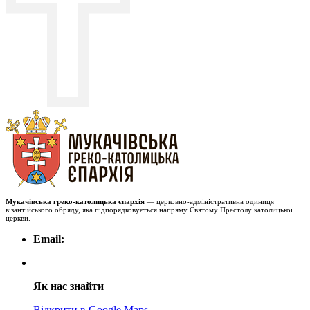
Мукачівська греко-католицька єпархія
— церковно-адміністративна одиниця
візантійського обряду, яка підпорядковується напряму Святому Престолу католицької
церкви.
Email:
Як нас знайти
Відкрити в Google Maps