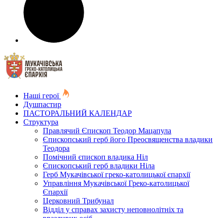
Наші герої
Душпастир
ПАСТОРАЛЬНИЙ КАЛЕНДАР
Структура
Правлячий Єпископ Теодор Мацапула
Єпископський герб його Преосвященства владики
Теодора
Помічний єпископ владика Ніл
Єпископський герб владики Ніла
Герб Мукачівської греко-католицької єпархії
Управління Мукачівської Греко-католицької
Єпархії
Церковний Трибунал
Відділ у справах захисту неповнолітніх та