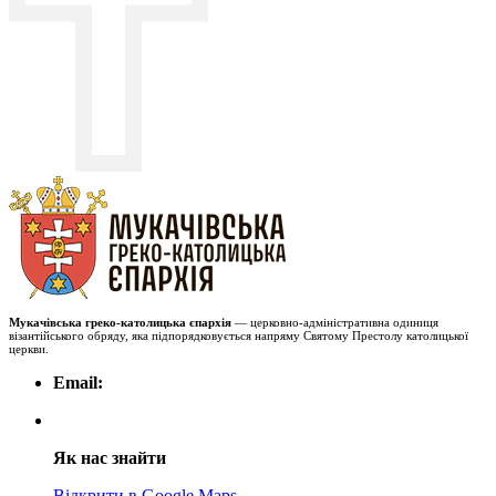
Мукачівська греко-католицька єпархія
— церковно-адміністративна одиниця
візантійського обряду, яка підпорядковується напряму Святому Престолу католицької
церкви.
Email:
Як нас знайти
Відкрити в Google Maps