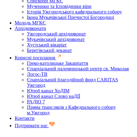
Єпископи МГКЄ
Мученики та Ісповідники віри
Історія Ужгородського кафедрального собору
Ікона Мукачівської Пречистої Богородиці
Молодь МГКЄ
Архідияконати
Ужгородський архідияконат
Мукачівський архідияконат
Хустський вікаріат
Берегівський деканат
Корисні посилання
Греко-католицьке Закарпаття
Єпархіальний паломницький центр св. Миколая
Логос-ТВ
Єпархіальний благодійний фонд CARITAS
Ужгород
Ютюб канал ХоДІМ
Ютюб канал Слово наДІЇ
РАДІО 7
Пряма трансляція з Кафедрального собору
м.Ужгород
Контакти
Підтримати нас