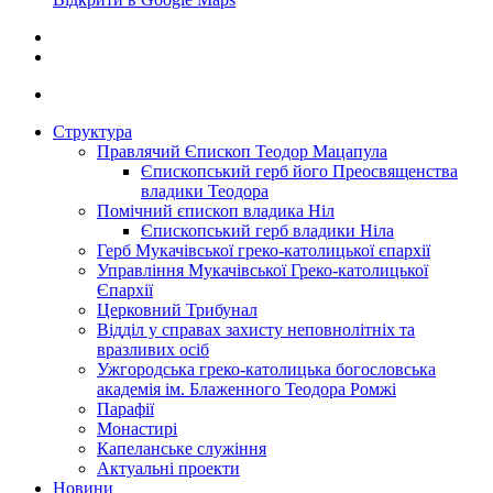
Структура
Правлячий Єпископ Теодор Мацапула
Єпископський герб його Преосвященства
владики Теодора
Помічний єпископ владика Ніл
Єпископський герб владики Ніла
Герб Мукачівської греко-католицької єпархії
Управління Мукачівської Греко-католицької
Єпархії
Церковний Трибунал
Відділ у справах захисту неповнолітніх та
вразливих осіб
Ужгородська греко-католицька богословська
академія ім. Блаженного Теодора Ромжі
Парафії
Монастирі
Капеланське служіння
Актуальні проекти
Новини