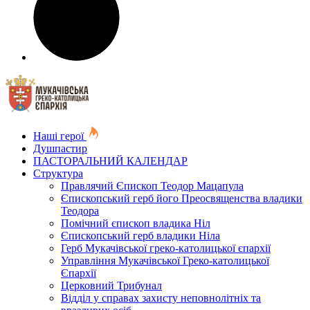
Наші герої
Душпастир
ПАСТОРАЛЬНИЙ КАЛЕНДАР
Структура
Правлячий Єпископ Теодор Мацапула
Єпископський герб його Преосвященства владики
Теодора
Помічний єпископ владика Ніл
Єпископський герб владики Ніла
Герб Мукачівської греко-католицької єпархії
Управління Мукачівської Греко-католицької
Єпархії
Церковний Трибунал
Відділ у справах захисту неповнолітніх та