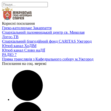
Корисні посилання
Греко-католицьке Закарпаття
Єпархіальний паломницький центр св. Миколая
Логос-ТВ
Єпархіальний благодійний фонд CARITAS Ужгород
Ютюб канал ХоДІМ
Ютюб канал Слово наДІЇ
РАДІО 7
Пряма трансляція з Кафедрального собору м.Ужгород
Посилання на соц. мережі