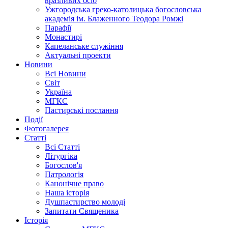
вразливих осіб
Ужгородська греко-католицька богословська
академія ім. Блаженного Теодора Ромжі
Парафії
Монастирі
Капеланське служіння
Актуальні проекти
Новини
Всі Новини
Світ
Україна
МГКЄ
Пастирські послання
Події
Фотогалерея
Статті
Всі Статті
Літургіка
Богослов'я
Патрологія
Канонічне право
Наша історія
Душпастирство молоді
Запитати Священика
Історія