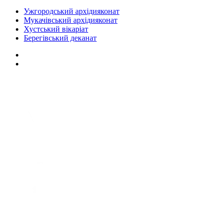
Ужгородський архідияконат
Мукачівський архідияконат
Хустський вікаріат
Берегівський деканат