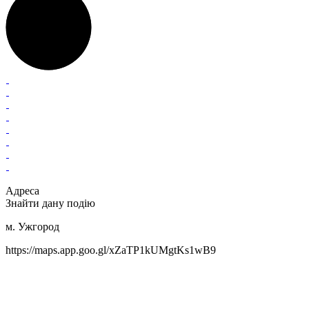
Адреса
Знайти дану подію
м. Ужгород
https://maps.app.goo.gl/xZaTP1kUMgtKs1wB9