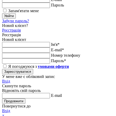
Пароль
Запам'ятати мене
Увійти
Забули пароль?
Новий клієнт?
Реєстрація
Реєстрація
Новий клієнт
Ім'я*
E-mail*
Номер телефону
Пароль*
Я погоджуюся з
умовами оферти
Зареєструватися
У мене вже є обліковий запис
Вхід
Скинути пароль
Відновіть свій пароль
E-mail
Продовжити
Повернутися до
Вхід
×