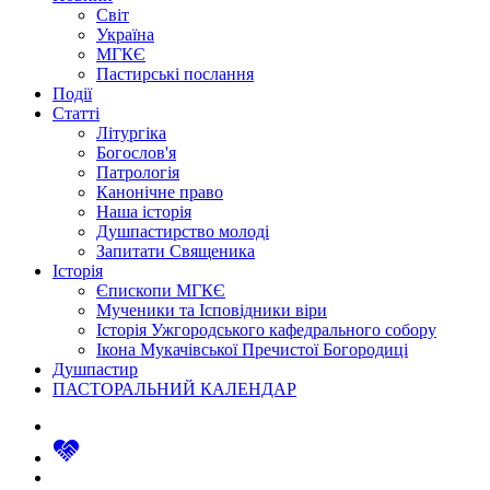
Світ
Україна
МГКЄ
Пастирські послання
Події
Статті
Літургіка
Богослов'я
Патрологія
Канонічне право
Наша історія
Душпастирство молоді
Запитати Священика
Історія
Єпископи МГКЄ
Мученики та Ісповідники віри
Історія Ужгородського кафедрального собору
Ікона Мукачівської Пречистої Богородиці
Душпастир
ПАСТОРАЛЬНИЙ КАЛЕНДАР