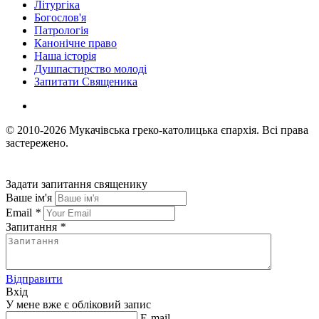
Літургіка
Богослов'я
Патрологія
Канонічне право
Наша історія
Душпастирство молоді
Запитати Священика
© 2010-2026
Мукачівська греко-католицька єпархія.
Всі права
застережено.
Задати запитання священику
Ваше ім'я
Email
*
Запитання
*
Відправити
Вхід
У мене вже є обліковий запис
E-mail