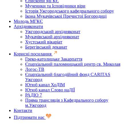
Єпископи МГКЄ
Мученики та Ісповідники віри
Історія Ужгородського кафедрального собору
Ікона Мукачівської Пречистої Богородиці
Молодь МГКЄ
Архідияконати
Ужгородський архідияконат
Мукачівський архідияконат
Хустський вікаріат
Берегівський деканат
Корисні посилання
Греко-католицьке Закарпаття
Єпархіальний паломницький центр св. Миколая
Логос-ТВ
Єпархіальний благодійний фонд CARITAS
Ужгород
Ютюб канал ХоДІМ
Ютюб канал Слово наДІЇ
РАДІО 7
Пряма трансляція з Кафедрального собору
м.Ужгород
Контакти
Підтримати нас