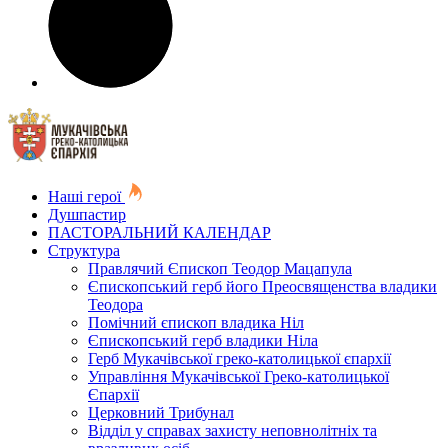
Наші герої
Душпастир
ПАСТОРАЛЬНИЙ КАЛЕНДАР
Структура
Правлячий Єпископ Теодор Мацапула
Єпископський герб його Преосвященства владики
Теодора
Помічний єпископ владика Ніл
Єпископський герб владики Ніла
Герб Мукачівської греко-католицької єпархії
Управління Мукачівської Греко-католицької
Єпархії
Церковний Трибунал
Відділ у справах захисту неповнолітніх та