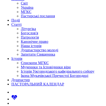
Світ
Україна
МГКЄ
Пастирські послання
Події
Статті
Літургіка
Богослов'я
Патрологія
Канонічне право
Наша історія
Душпастирство молоді
Запитати Священика
Історія
Єпископи МГКЄ
Мученики та Ісповідники віри
Історія Ужгородського кафедрального собору
Ікона Мукачівської Пречистої Богородиці
Душпастир
ПАСТОРАЛЬНИЙ КАЛЕНДАР