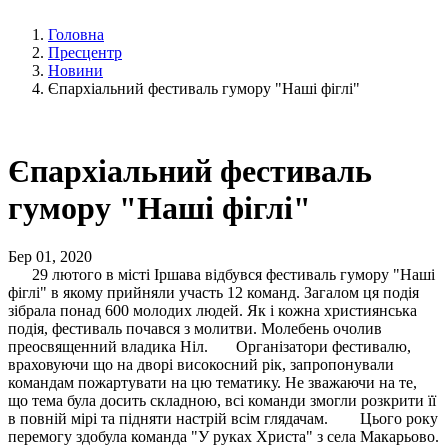
Головна
Пресцентр
Новини
Єпархіальний фестиваль гумору "Наші фіглі"
Єпархіальний фестиваль
гумору "Наші фіглі"
Бер 01, 2020
29 лютого в місті Іршава відбувся фестиваль гумору "Наші
фіглі" в якому прийняли участь 12 команд. Загалом ця подія
зібрала понад 600 молодих людей. Як і кожна християнська
подія, фестиваль почався з молитви. Молебень очолив
преосвященний владика Ніл. Організатори фестивалю,
враховуючи що на дворі високосний рік, запропонували
командам пожартувати на цю тематику. Не зважаючи на те,
що тема була досить складною, всі команди змогли розкрити її
в повній мірі та підняти настрій всім глядачам. Цього року
перемогу здобула команда "У руках Христа" з села Макарьово.