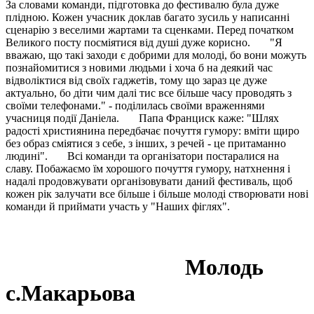
За словами команди, підготовка до фестивалю була дуже
плідною. Кожен учасник доклав багато зусиль у написанні
сценарію з веселими жартами та сценками. Перед початком
Великого посту посміятися від душі дуже корисно. "Я
вважаю, що такі заходи є добрими для молоді, бо вони можуть
познайомитися з новими людьми і хоча б на деякий час
відволіктися від своїх гаджетів, тому що зараз це дуже
актуально, бо діти чим далі тис все більше часу проводять з
своїми телефонами." - поділилась своїми враженнями
учасниця події Даніела. Папа Франциск каже: "Шлях
радості християнина передбачає почуття гумору: вміти щиро
без образ сміятися з себе, з інших, з речей - це притаманно
людині". Всі команди та організатори постаралися на
славу. Побажаємо їм хорошого почуття гумору, натхнення і
надалі продовжувати організовувати даний фестиваль, щоб
кожен рік залучати все більше і більше молоді створювати нові
команди й приймати участь у "Наших фіглях".
Молодь
с.Макарьова