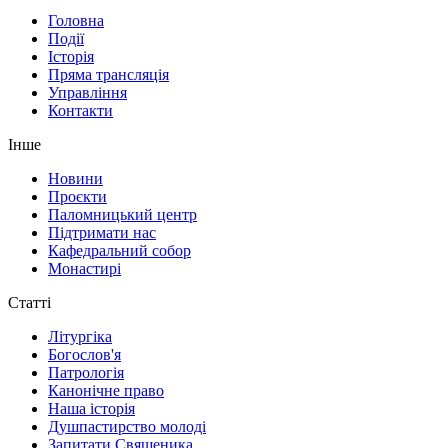
Головна
Події
Історія
Пряма трансляція
Управління
Контакти
Інше
Новини
Проєкти
Паломницький центр
Підтримати нас
Кафедральний собор
Монастирі
Статті
Літургіка
Богослов'я
Патрологія
Канонічне право
Наша історія
Душпастирство молоді
Запитати Священика