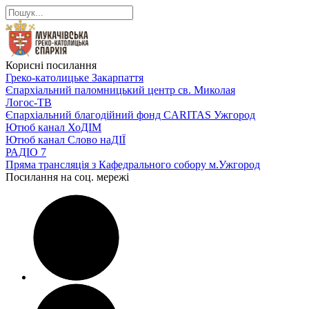
Корисні посилання
Греко-католицьке Закарпаття
Єпархіальний паломницький центр св. Миколая
Логос-ТВ
Єпархіальний благодійний фонд CARITAS Ужгород
Ютюб канал ХоДІМ
Ютюб канал Слово наДІЇ
РАДІО 7
Пряма трансляція з Кафедрального собору м.Ужгород
Посилання на соц. мережі