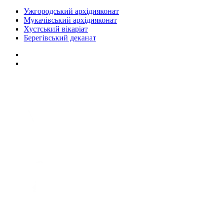
Ужгородський архідияконат
Мукачівський архідияконат
Хустський вікаріат
Берегівський деканат