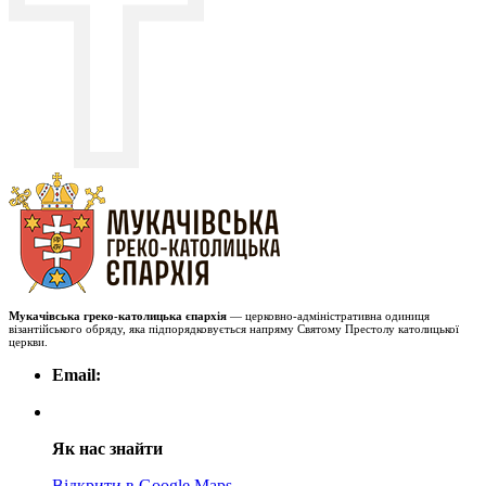
Мукачівська греко-католицька єпархія
— церковно-адміністративна одиниця
візантійського обряду, яка підпорядковується напряму Святому Престолу католицької
церкви.
Email:
Як нас знайти
Відкрити в Google Maps