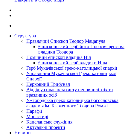
Структура
Правлячий Єпископ Теодор Мацапула
Єпископський герб його Преосвященства
владики Теодора
Помічний єпископ владика Ніл
Єпископський герб владики Ніла
Герб Мукачівської греко-католицької єпархії
Управління Мукачівської Греко-католицької
Єпархії
Церковний Трибунал
Відділ у справах захисту неповнолітніх та
вразливих осіб
Ужгородська греко-католицька богословська
академія ім. Блаженного Теодора Ромжі
Парафії
Монастирі
Капеланське служіння
Актуальні проекти
Новини