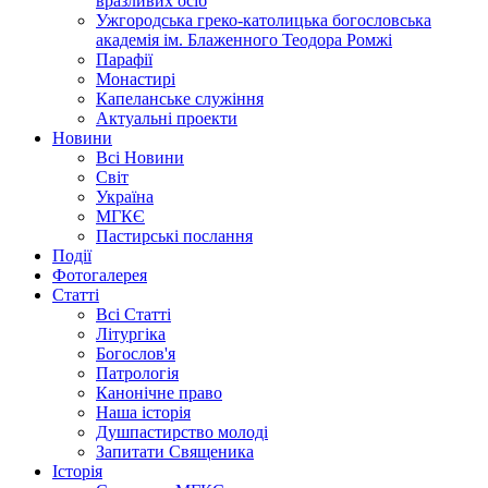
вразливих осіб
Ужгородська греко-католицька богословська
академія ім. Блаженного Теодора Ромжі
Парафії
Монастирі
Капеланське служіння
Актуальні проекти
Новини
Всі Новини
Світ
Україна
МГКЄ
Пастирські послання
Події
Фотогалерея
Статті
Всі Статті
Літургіка
Богослов'я
Патрологія
Канонічне право
Наша історія
Душпастирство молоді
Запитати Священика
Історія