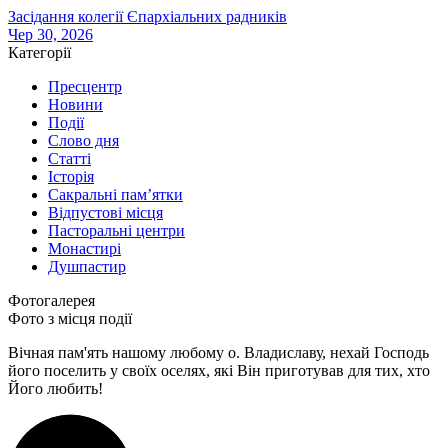
Засідання колегії Єпархіальних радників
Чер 30, 2026
Категорії
Пресцентр
Новини
Події
Слово дня
Статті
Історія
Сакральні пам’ятки
Відпустові місця
Пасторальні центри
Монастирі
Душпастир
Фотогалерея
Фото з місця події
Вічная пам'ять нашому любому о. Владиславу, нехай Господь
його поселить у своїх оселях, які Він приготував для тих, хто
Його любить!