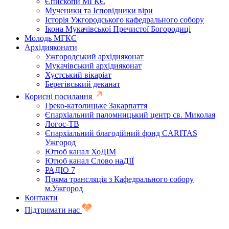
Єпископи МГКЄ
Мученики та Ісповідники віри
Історія Ужгородського кафедрального собору
Ікона Мукачівської Пречистої Богородиці
Молодь МГКЄ
Архідияконати
Ужгородський архідияконат
Мукачівський архідияконат
Хустський вікаріат
Берегівський деканат
Корисні посилання
Греко-католицьке Закарпаття
Єпархіальний паломницький центр св. Миколая
Логос-ТВ
Єпархіальний благодійний фонд CARITAS
Ужгород
Ютюб канал ХоДІМ
Ютюб канал Слово наДІЇ
РАДІО 7
Пряма трансляція з Кафедрального собору
м.Ужгород
Контакти
Підтримати нас