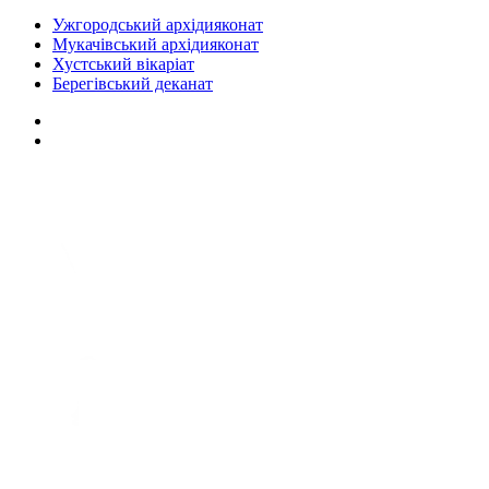
Ужгородський архідияконат
Мукачівський архідияконат
Хустський вікаріат
Берегівський деканат