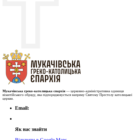
Мукачівська греко-католицька єпархія
— церковно-адміністративна одиниця
візантійського обряду, яка підпорядковується напряму Святому Престолу католицької
церкви.
Email:
Як нас знайти
Відкрити в Google Maps