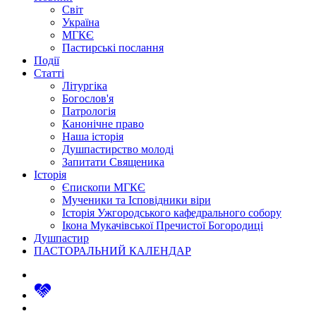
Світ
Україна
МГКЄ
Пастирські послання
Події
Статті
Літургіка
Богослов'я
Патрологія
Канонічне право
Наша історія
Душпастирство молоді
Запитати Священика
Історія
Єпископи МГКЄ
Мученики та Ісповідники віри
Історія Ужгородського кафедрального собору
Ікона Мукачівської Пречистої Богородиці
Душпастир
ПАСТОРАЛЬНИЙ КАЛЕНДАР