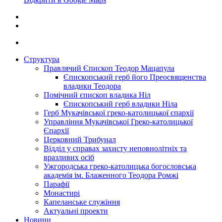
Структура
Правлячий Єпископ Теодор Мацапула
Єпископський герб його Преосвященства
владики Теодора
Помічний єпископ владика Ніл
Єпископський герб владики Ніла
Герб Мукачівської греко-католицької єпархії
Управління Мукачівської Греко-католицької
Єпархії
Церковний Трибунал
Відділ у справах захисту неповнолітніх та
вразливих осіб
Ужгородська греко-католицька богословська
академія ім. Блаженного Теодора Ромжі
Парафії
Монастирі
Капеланське служіння
Актуальні проекти
Новини