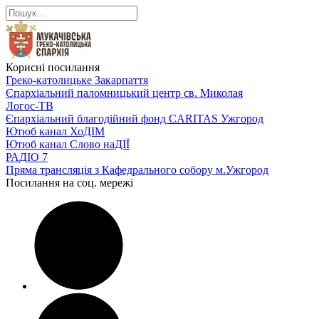
Корисні посилання
Греко-католицьке Закарпаття
Єпархіальний паломницький центр св. Миколая
Логос-ТВ
Єпархіальний благодійний фонд CARITAS Ужгород
Ютюб канал ХоДІМ
Ютюб канал Слово наДІЇ
РАДІО 7
Пряма трансляція з Кафедрального собору м.Ужгород
Посилання на соц. мережі