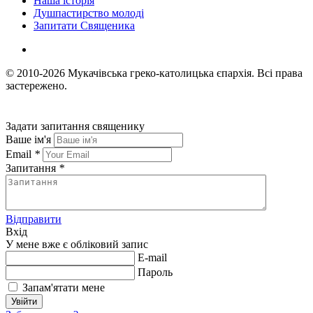
Наша історія
Душпастирство молоді
Запитати Священика
© 2010-2026
Мукачівська греко-католицька єпархія.
Всі права
застережено.
Задати запитання священику
Ваше ім'я
Email
*
Запитання
*
Відправити
Вхід
У мене вже є обліковий запис
E-mail
Пароль
Запам'ятати мене
Увійти