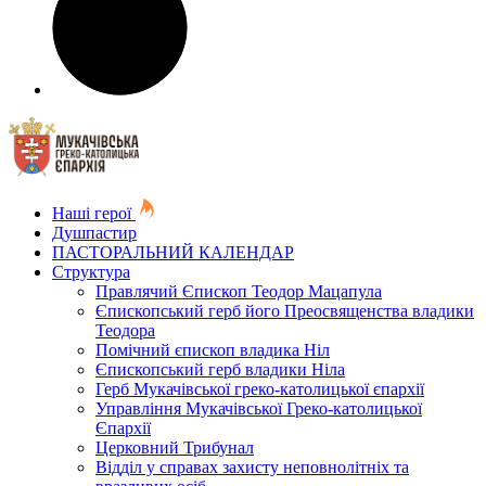
Наші герої
Душпастир
ПАСТОРАЛЬНИЙ КАЛЕНДАР
Структура
Правлячий Єпископ Теодор Мацапула
Єпископський герб його Преосвященства владики
Теодора
Помічний єпископ владика Ніл
Єпископський герб владики Ніла
Герб Мукачівської греко-католицької єпархії
Управління Мукачівської Греко-католицької
Єпархії
Церковний Трибунал
Відділ у справах захисту неповнолітніх та