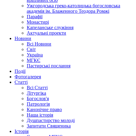
вразливих осіб
Ужгородська греко-католицька богословська
академія ім. Блаженного Теодора Ромжі
Парафії
Монастирі
Капеланське служіння
Актуальні проекти
Новини
Всі Новини
Світ
Україна
МГКЄ
Пастирські послання
Події
Фотогалерея
Статті
Всі Статті
Літургіка
Богослов'я
Патрологія
Канонічне право
Наша історія
Душпастирство молоді
Запитати Священика
Історія