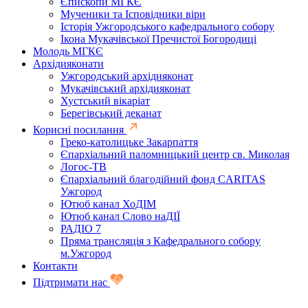
Єпископи МГКЄ
Мученики та Ісповідники віри
Історія Ужгородського кафедрального собору
Ікона Мукачівської Пречистої Богородиці
Молодь МГКЄ
Архідияконати
Ужгородський архідияконат
Мукачівський архідияконат
Хустський вікаріат
Берегівський деканат
Корисні посилання
Греко-католицьке Закарпаття
Єпархіальний паломницький центр св. Миколая
Логос-ТВ
Єпархіальний благодійний фонд CARITAS
Ужгород
Ютюб канал ХоДІМ
Ютюб канал Слово наДІЇ
РАДІО 7
Пряма трансляція з Кафедрального собору
м.Ужгород
Контакти
Підтримати нас