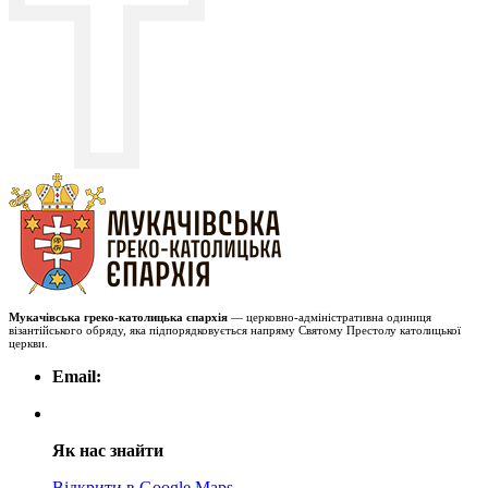
Мукачівська греко-католицька єпархія
— церковно-адміністративна одиниця
візантійського обряду, яка підпорядковується напряму Святому Престолу католицької
церкви.
Email:
Як нас знайти
Відкрити в Google Maps