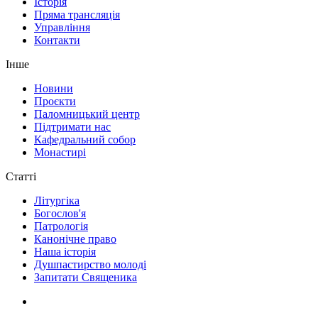
Історія
Пряма трансляція
Управління
Контакти
Інше
Новини
Проєкти
Паломницький центр
Підтримати нас
Кафедральний собор
Монастирі
Статті
Літургіка
Богослов'я
Патрологія
Канонічне право
Наша історія
Душпастирство молоді
Запитати Священика