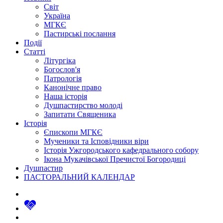
Світ
Україна
МГКЄ
Пастирські послання
Події
Статті
Літургіка
Богослов'я
Патрологія
Канонічне право
Наша історія
Душпастирство молоді
Запитати Священика
Історія
Єпископи МГКЄ
Мученики та Ісповідники віри
Історія Ужгородського кафедрального собору
Ікона Мукачівської Пречистої Богородиці
Душпастир
ПАСТОРАЛЬНИЙ КАЛЕНДАР