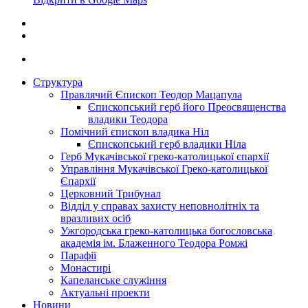
Структура
Правлячий Єпископ Теодор Мацапула
Єпископський герб його Преосвященства
владики Теодора
Помічний єпископ владика Ніл
Єпископський герб владики Ніла
Герб Мукачівської греко-католицької єпархії
Управління Мукачівської Греко-католицької
Єпархії
Церковний Трибунал
Відділ у справах захисту неповнолітніх та
вразливих осіб
Ужгородська греко-католицька богословська
академія ім. Блаженного Теодора Ромжі
Парафії
Монастирі
Капеланське служіння
Актуальні проекти
Новини