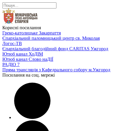
Корисні посилання
Греко-католицьке Закарпаття
Єпархіальний паломницький центр св. Миколая
Логос-ТВ
Єпархіальний благодійний фонд CARITAS Ужгород
Ютюб канал ХоДІМ
Ютюб канал Слово наДІЇ
РАДІО 7
Пряма трансляція з Кафедрального собору м.Ужгород
Посилання на соц. мережі