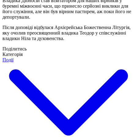
Владика Діоносій став візитатором для наших вірників у
буремні міжвоєнні часи, що принесло серйозні виклики для
його служіння, але він був вірним пастирем, аж поки його не
депортували.
Після доповіді відбулася Архієрейська Божественна Літургія,
яку очолив преосвященний владика Теодор у співслужінні
владики Ніла та духовенства.
Поділитись
Категорія
Події