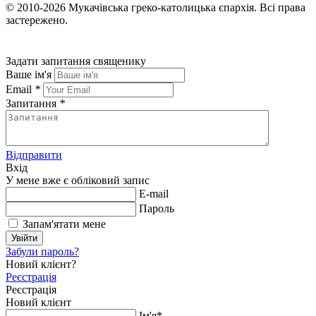
© 2010-2026
Мукачівська греко-католицька єпархія.
Всі права
застережено.
Задати запитання священику
Ваше ім'я
Email
*
Запитання
*
Відправити
Вхід
У мене вже є обліковий запис
E-mail
Пароль
Запам'ятати мене
Увійти
Забули пароль?
Новий клієнт?
Реєстрація
Реєстрація
Новий клієнт
Ім'я*