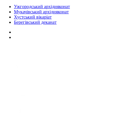
Ужгородський архідияконат
Мукачівський архідияконат
Хустський вікаріат
Берегівський деканат