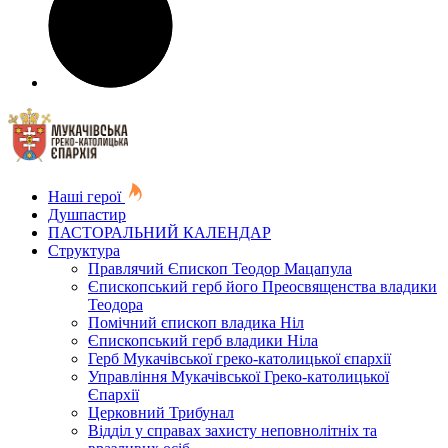
Наші герої
Душпастир
ПАСТОРАЛЬНИЙ КАЛЕНДАР
Структура
Правлячий Єпископ Теодор Мацапула
Єпископський герб його Преосвященства владики
Теодора
Помічний єпископ владика Ніл
Єпископський герб владики Ніла
Герб Мукачівської греко-католицької єпархії
Управління Мукачівської Греко-католицької
Єпархії
Церковний Трибунал
Відділ у справах захисту неповнолітніх та