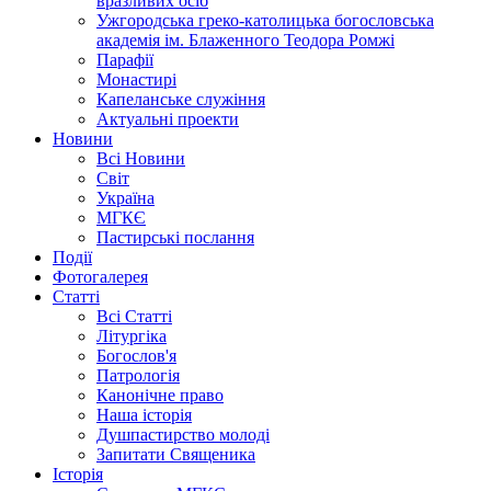
вразливих осіб
Ужгородська греко-католицька богословська
академія ім. Блаженного Теодора Ромжі
Парафії
Монастирі
Капеланське служіння
Актуальні проекти
Новини
Всі Новини
Світ
Україна
МГКЄ
Пастирські послання
Події
Фотогалерея
Статті
Всі Статті
Літургіка
Богослов'я
Патрологія
Канонічне право
Наша історія
Душпастирство молоді
Запитати Священика
Історія