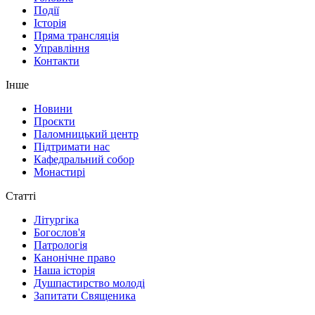
Події
Історія
Пряма трансляція
Управління
Контакти
Інше
Новини
Проєкти
Паломницький центр
Підтримати нас
Кафедральний собор
Монастирі
Статті
Літургіка
Богослов'я
Патрологія
Канонічне право
Наша історія
Душпастирство молоді
Запитати Священика