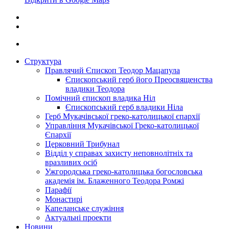
Структура
Правлячий Єпископ Теодор Мацапула
Єпископський герб його Преосвященства
владики Теодора
Помічний єпископ владика Ніл
Єпископський герб владики Ніла
Герб Мукачівської греко-католицької єпархії
Управління Мукачівської Греко-католицької
Єпархії
Церковний Трибунал
Відділ у справах захисту неповнолітніх та
вразливих осіб
Ужгородська греко-католицька богословська
академія ім. Блаженного Теодора Ромжі
Парафії
Монастирі
Капеланське служіння
Актуальні проекти
Новини