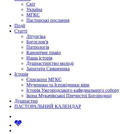
Світ
Україна
МГКЄ
Пастирські послання
Події
Статті
Літургіка
Богослов'я
Патрологія
Канонічне право
Наша історія
Душпастирство молоді
Запитати Священика
Історія
Єпископи МГКЄ
Мученики та Ісповідники віри
Історія Ужгородського кафедрального собору
Ікона Мукачівської Пречистої Богородиці
Душпастир
ПАСТОРАЛЬНИЙ КАЛЕНДАР