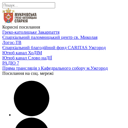
Корисні посилання
Греко-католицьке Закарпаття
Єпархіальний паломницький центр св. Миколая
Логос-ТВ
Єпархіальний благодійний фонд CARITAS Ужгород
Ютюб канал ХоДІМ
Ютюб канал Слово наДІЇ
РАДІО 7
Пряма трансляція з Кафедрального собору м.Ужгород
Посилання на соц. мережі