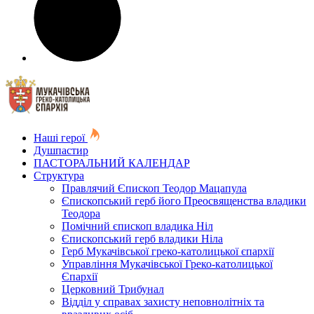
Наші герої
Душпастир
ПАСТОРАЛЬНИЙ КАЛЕНДАР
Структура
Правлячий Єпископ Теодор Мацапула
Єпископський герб його Преосвященства владики
Теодора
Помічний єпископ владика Ніл
Єпископський герб владики Ніла
Герб Мукачівської греко-католицької єпархії
Управління Мукачівської Греко-католицької
Єпархії
Церковний Трибунал
Відділ у справах захисту неповнолітніх та