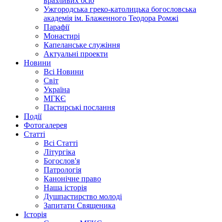
вразливих осіб
Ужгородська греко-католицька богословська
академія ім. Блаженного Теодора Ромжі
Парафії
Монастирі
Капеланське служіння
Актуальні проекти
Новини
Всі Новини
Світ
Україна
МГКЄ
Пастирські послання
Події
Фотогалерея
Статті
Всі Статті
Літургіка
Богослов'я
Патрологія
Канонічне право
Наша історія
Душпастирство молоді
Запитати Священика
Історія