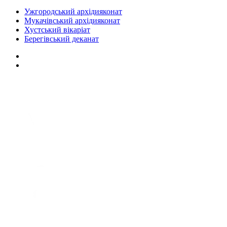
Ужгородський архідияконат
Мукачівський архідияконат
Хустський вікаріат
Берегівський деканат