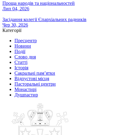
Проща народів та національностей
Лип 04, 2026
Засідання колегії Єпархіальних радників
Чер 30, 2026
Категорії
Пресцентр
Новини
Події
Слово дня
Статті
Історія
Сакральні пам’ятки
Відпустові місця
Пасторальні центри
Монастирі
Душпастир