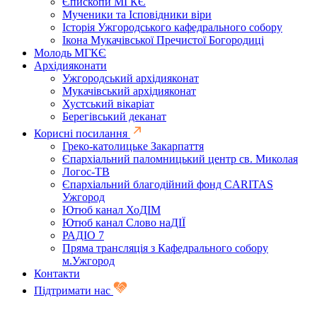
Єпископи МГКЄ
Мученики та Ісповідники віри
Історія Ужгородського кафедрального собору
Ікона Мукачівської Пречистої Богородиці
Молодь МГКЄ
Архідияконати
Ужгородський архідияконат
Мукачівський архідияконат
Хустський вікаріат
Берегівський деканат
Корисні посилання
Греко-католицьке Закарпаття
Єпархіальний паломницький центр св. Миколая
Логос-ТВ
Єпархіальний благодійний фонд CARITAS
Ужгород
Ютюб канал ХоДІМ
Ютюб канал Слово наДІЇ
РАДІО 7
Пряма трансляція з Кафедрального собору
м.Ужгород
Контакти
Підтримати нас