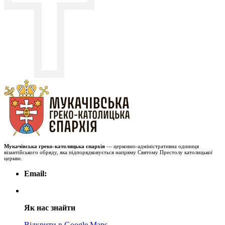
Мукачівська греко-католицька єпархія
— церковно-адміністративна одиниця
візантійського обряду, яка підпорядковується напряму Святому Престолу католицької
церкви.
Email:
Як нас знайти
Відкрити в Google Maps