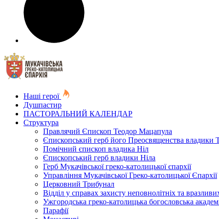
Наші герої
Душпастир
ПАСТОРАЛЬНИЙ КАЛЕНДАР
Структура
Правлячий Єпископ Теодор Мацапула
Єпископський герб його Преосвященства владики 
Помічний єпископ владика Ніл
Єпископський герб владики Ніла
Герб Мукачівської греко-католицької єпархії
Управління Мукачівської Греко-католицької Єпархії
Церковний Трибунал
Відділ у справах захисту неповнолітніх та вразливих
Ужгородська греко-католицька богословська академ
Парафії