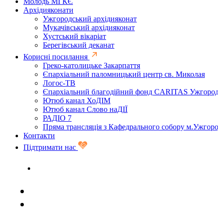
Молодь МГКЄ
Архідияконати
Ужгородський архідияконат
Мукачівський архідияконат
Хустський вікаріат
Берегівський деканат
Корисні посилання
Греко-католицьке Закарпаття
Єпархіальний паломницький центр св. Миколая
Логос-ТВ
Єпархіальний благодійний фонд CARITAS Ужгоро
Ютюб канал ХоДІМ
Ютюб канал Слово наДІЇ
РАДІО 7
Пряма трансляція з Кафедрального собору м.Ужгор
Контакти
Підтримати нас
Задати запитання священику