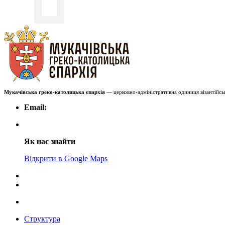
Мукачівська греко-католицька єпархія
— церковно-адміністративна одиниця візантійськ
Email:
Як нас знайти
Відкрити в Google Maps
Структура