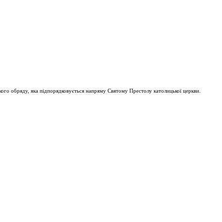
ого обряду, яка підпорядковується напряму Святому Престолу католицької церкви.