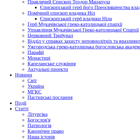
Правлячий Єпископ Теодор Мацапула
Єпископський герб його Преосвященства вла
Помічний єпископ владика Ніл
Єпископський герб владики Ніла
Герб Мукачівської греко-католицької єпархії
Управління Мукачівської Греко-католицької Єпархії
Церковний Трибунал
Відділ у справах захисту неповнолітніх та вразливих
Ужгородська греко-католицька богословська академ
Парафії
Монастирі
Капеланське служіння
Актуальні проекти
Новини
Світ
Україна
МГКЄ
Пастирські послання
Події
Статті
Літургіка
Богослов'я
Патрологія
Канонічне право
Наша історія