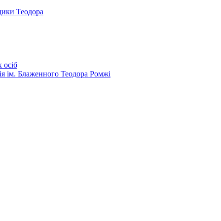
дики Теодора
 осіб
ія ім. Блаженного Теодора Ромжі