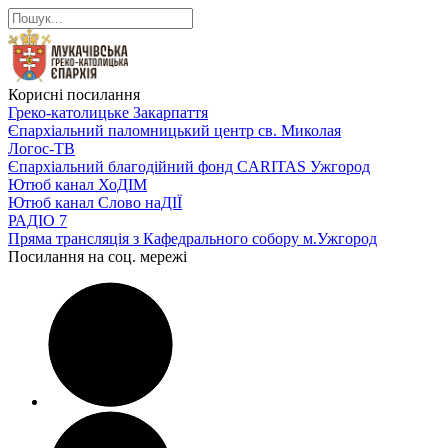
Корисні посилання
Греко-католицьке Закарпаття
Єпархіальний паломницький центр св. Миколая
Логос-ТВ
Єпархіальний благодійний фонд CARITAS Ужгород
Ютюб канал ХоДІМ
Ютюб канал Слово наДІЇ
РАДІО 7
Пряма трансляція з Кафедрального собору м.Ужгород
Посилання на соц. мережі