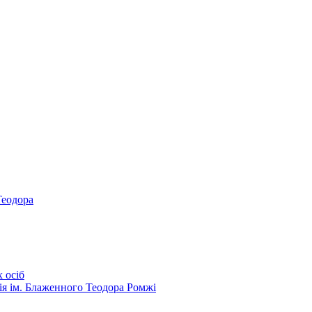
Теодора
 осіб
ія ім. Блаженного Теодора Ромжі