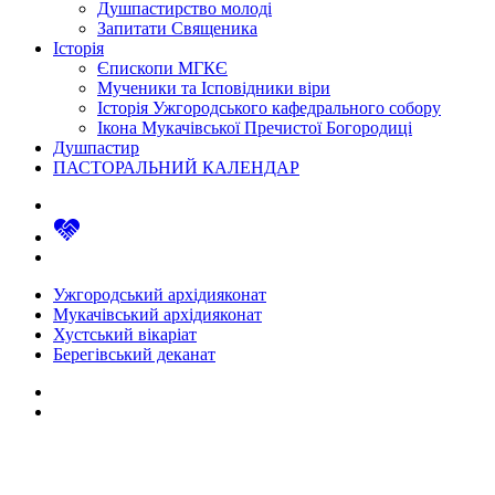
Душпастирство молоді
Запитати Священика
Історія
Єпископи МГКЄ
Мученики та Ісповідники віри
Історія Ужгородського кафедрального собору
Ікона Мукачівської Пречистої Богородиці
Душпастир
ПАСТОРАЛЬНИЙ КАЛЕНДАР
Ужгородський архідияконат
Мукачівський архідияконат
Хустський вікаріат
Берегівський деканат