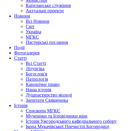
Монастирі
Капеланське служіння
Актуальні проекти
Новини
Всі Новини
Світ
Україна
МГКЄ
Пастирські послання
Події
Фотогалерея
Статті
Всі Статті
Літургіка
Богослов'я
Патрологія
Канонічне право
Наша історія
Душпастирство молоді
Запитати Священика
Історія
Єпископи МГКЄ
Мученики та Ісповідники віри
Історія Ужгородського кафедрального собору
Ікона Мукачівської Пречистої Богородиці