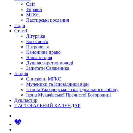
Світ
Україна
МГКЄ
Пастирські послання
Події
Статті
Літургіка
Богослов'я
Патрологія
Канонічне право
Наша історія
Душпастирство молоді
Запитати Священика
Історія
Єпископи МГКЄ
Мученики та Ісповідники віри
Історія Ужгородського кафедрального собору
Ікона Мукачівської Пречистої Богородиці
Душпастир
ПАСТОРАЛЬНИЙ КАЛЕНДАР