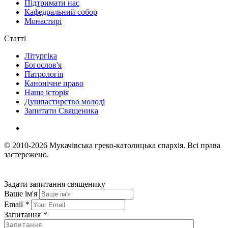
Підтримати нас
Кафедральний собор
Монастирі
Статті
Літургіка
Богослов'я
Патрологія
Канонічне право
Наша історія
Душпастирство молоді
Запитати Священика
© 2010-2026
Мукачівська греко-католицька єпархія.
Всі права
застережено.
Задати запитання священику
Ваше ім'я
Email
*
Запитання
*