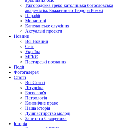
вразливих осіб
Ужгородська греко-католицька богословська
академія ім. Блаженного Теодора Ромжі
Парафії
Монастирі
Капеланське служіння
Актуальні проекти
Новини
Всі Новини
Світ
Україна
МГКЄ
Пастирські послання
Події
Фотогалерея
Статті
Всі Статті
Літургіка
Богослов'я
Патрологія
Канонічне право
Наша історія
Душпастирство молоді
Запитати Священика
Історія