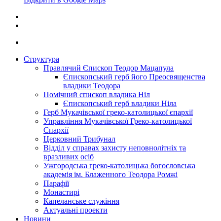
Структура
Правлячий Єпископ Теодор Мацапула
Єпископський герб його Преосвященства
владики Теодора
Помічний єпископ владика Ніл
Єпископський герб владики Ніла
Герб Мукачівської греко-католицької єпархії
Управління Мукачівської Греко-католицької
Єпархії
Церковний Трибунал
Відділ у справах захисту неповнолітніх та
вразливих осіб
Ужгородська греко-католицька богословська
академія ім. Блаженного Теодора Ромжі
Парафії
Монастирі
Капеланське служіння
Актуальні проекти
Новини