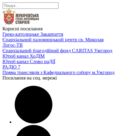
Корисні посилання
Греко-католицьке Закарпаття
Єпархіальний паломницький центр св. Миколая
Логос-ТВ
Єпархіальний благодійний фонд CARITAS Ужгород
Ютюб канал ХоДІМ
Ютюб канал Слово наДІЇ
РАДІО 7
Пряма трансляція з Кафедрального собору м.Ужгород
Посилання на соц. мережі