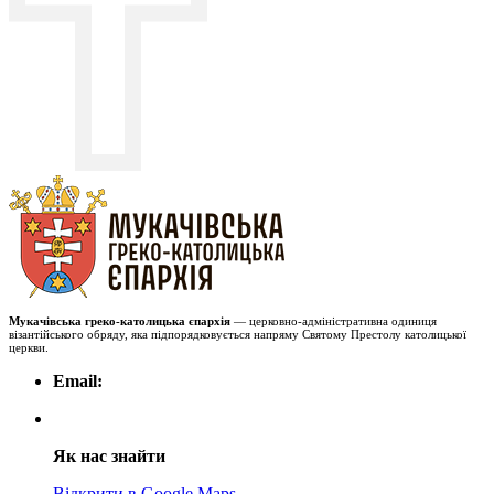
Мукачівська греко-католицька єпархія
— церковно-адміністративна одиниця
візантійського обряду, яка підпорядковується напряму Святому Престолу католицької
церкви.
Email:
Як нас знайти
Відкрити в Google Maps