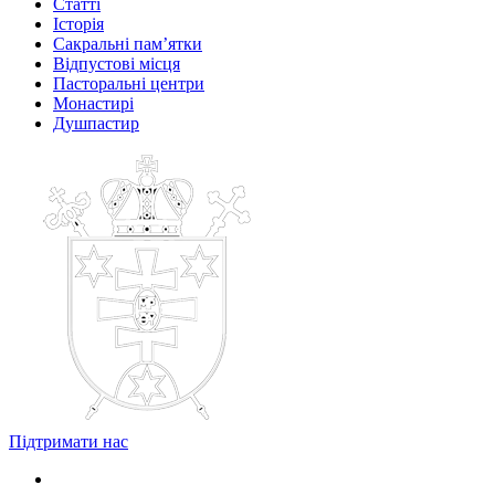
Статті
Історія
Сакральні пам’ятки
Відпустові місця
Пасторальні центри
Монастирі
Душпастир
Підтримати нас