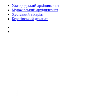
Ужгородський архідияконат
Мукачівський архідияконат
Хустський вікаріат
Берегівський деканат