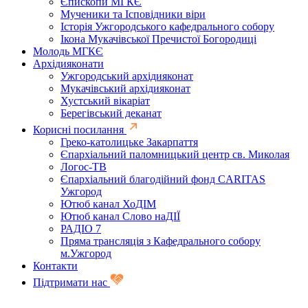
Єпископи МГКЄ
Мученики та Ісповідники віри
Історія Ужгородського кафедрального собору
Ікона Мукачівської Пречистої Богородиці
Молодь МГКЄ
Архідияконати
Ужгородський архідияконат
Мукачівський архідияконат
Хустський вікаріат
Берегівський деканат
Корисні посилання
Греко-католицьке Закарпаття
Єпархіальний паломницький центр св. Миколая
Логос-ТВ
Єпархіальний благодійний фонд CARITAS
Ужгород
Ютюб канал ХоДІМ
Ютюб канал Слово наДІЇ
РАДІО 7
Пряма трансляція з Кафедрального собору
м.Ужгород
Контакти
Підтримати нас