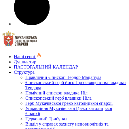
Наші герої
Душпастир
ПАСТОРАЛЬНИЙ КАЛЕНДАР
Структура
Правлячий Єпископ Теодор Мацапула
Єпископський герб його Преосвященства владики
Теодора
Помічний єпископ владика Ніл
Єпископський герб владики Ніла
Герб Мукачівської греко-католицької єпархії
Управління Мукачівської Греко-католицької
Єпархії
Церковний Трибунал
Відділ у справах захисту неповнолітніх та