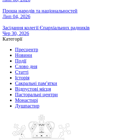
Проща народів та національностей
Лип 04, 2026
Засідання колегії Єпархіальних радників
Чер 30, 2026
Категорії
Пресцентр
Новини
Події
Слово дня
Статті
Історія
Сакральні пам’ятки
Відпустові місця
Пасторальні центри
Монастирі
Душпастир