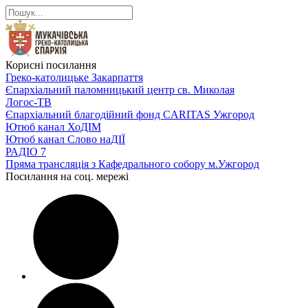
Корисні посилання
Греко-католицьке Закарпаття
Єпархіальний паломницький центр св. Миколая
Логос-ТВ
Єпархіальний благодійний фонд CARITAS Ужгород
Ютюб канал ХоДІМ
Ютюб канал Слово наДІЇ
РАДІО 7
Пряма трансляція з Кафедрального собору м.Ужгород
Посилання на соц. мережі