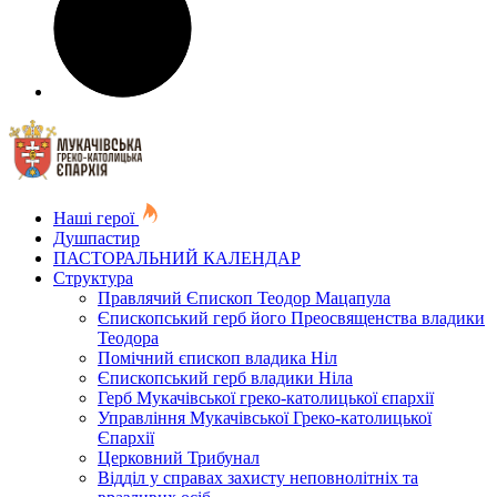
Наші герої
Душпастир
ПАСТОРАЛЬНИЙ КАЛЕНДАР
Структура
Правлячий Єпископ Теодор Мацапула
Єпископський герб його Преосвященства владики
Теодора
Помічний єпископ владика Ніл
Єпископський герб владики Ніла
Герб Мукачівської греко-католицької єпархії
Управління Мукачівської Греко-католицької
Єпархії
Церковний Трибунал
Відділ у справах захисту неповнолітніх та