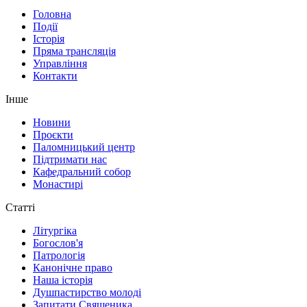
Головна
Події
Історія
Пряма трансляція
Управління
Контакти
Інше
Новини
Проєкти
Паломницький центр
Підтримати нас
Кафедральний собор
Монастирі
Статті
Літургіка
Богослов'я
Патрологія
Канонічне право
Наша історія
Душпастирство молоді
Запитати Священика