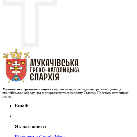
Мукачівська греко-католицька єпархія
— церковно-адміністративна одиниця
візантійського обряду, яка підпорядковується напряму Святому Престолу католицької
церкви.
Email:
Як нас знайти
Відкрити в Google Maps