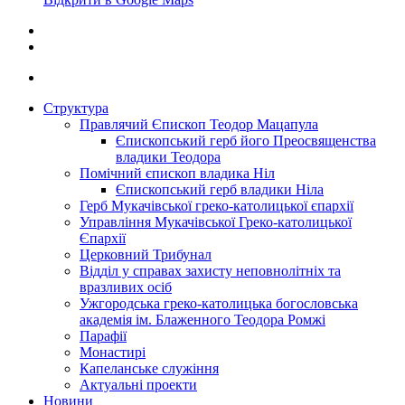
Структура
Правлячий Єпископ Теодор Мацапула
Єпископський герб його Преосвященства
владики Теодора
Помічний єпископ владика Ніл
Єпископський герб владики Ніла
Герб Мукачівської греко-католицької єпархії
Управління Мукачівської Греко-католицької
Єпархії
Церковний Трибунал
Відділ у справах захисту неповнолітніх та
вразливих осіб
Ужгородська греко-католицька богословська
академія ім. Блаженного Теодора Ромжі
Парафії
Монастирі
Капеланське служіння
Актуальні проекти
Новини