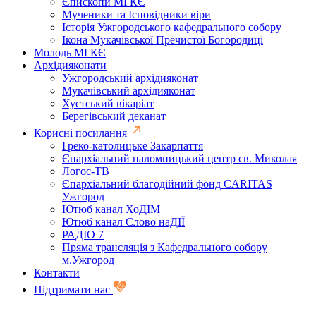
Єпископи МГКЄ
Мученики та Ісповідники віри
Історія Ужгородського кафедрального собору
Ікона Мукачівської Пречистої Богородиці
Молодь МГКЄ
Архідияконати
Ужгородський архідияконат
Мукачівський архідияконат
Хустський вікаріат
Берегівський деканат
Корисні посилання
Греко-католицьке Закарпаття
Єпархіальний паломницький центр св. Миколая
Логос-ТВ
Єпархіальний благодійний фонд CARITAS
Ужгород
Ютюб канал ХоДІМ
Ютюб канал Слово наДІЇ
РАДІО 7
Пряма трансляція з Кафедрального собору
м.Ужгород
Контакти
Підтримати нас