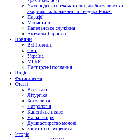
вразливих осіб
Ужгородська греко-католицька богословська
академія ім. Блаженного Теодора Ромжі
Парафії
Монастирі
Капеланське служіння
Актуальні проекти
Новини
Всі Новини
Світ
Україна
МГКЄ
Пастирські послання
Події
Фотогалерея
Статті
Всі Статті
Літургіка
Богослов'я
Патрологія
Канонічне право
Наша історія
Душпастирство молоді
Запитати Священика
Історія