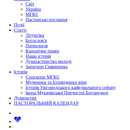
Світ
Україна
МГКЄ
Пастирські послання
Події
Статті
Літургіка
Богослов'я
Патрологія
Канонічне право
Наша історія
Душпастирство молоді
Запитати Священика
Історія
Єпископи МГКЄ
Мученики та Ісповідники віри
Історія Ужгородського кафедрального собору
Ікона Мукачівської Пречистої Богородиці
Душпастир
ПАСТОРАЛЬНИЙ КАЛЕНДАР