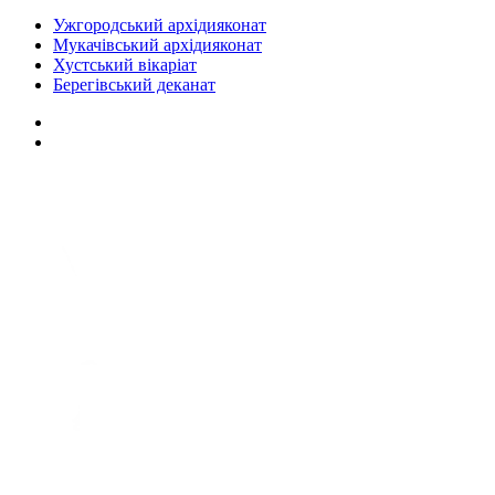
Ужгородський архідияконат
Мукачівський архідияконат
Хустський вікаріат
Берегівський деканат