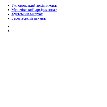
Ужгородський архідияконат
Мукачівський архідияконат
Хустський вікаріат
Берегівський деканат