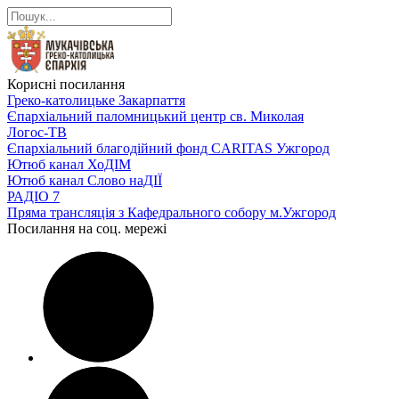
Корисні посилання
Греко-католицьке Закарпаття
Єпархіальний паломницький центр св. Миколая
Логос-ТВ
Єпархіальний благодійний фонд CARITAS Ужгород
Ютюб канал ХоДІМ
Ютюб канал Слово наДІЇ
РАДІО 7
Пряма трансляція з Кафедрального собору м.Ужгород
Посилання на соц. мережі