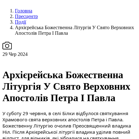
Головна
Пресцентр
Події
Архієрейська Божественна Літургія У Свято Верховних
Апостолів Петра І Павла
29
Чер 2024
Архієрейська Божественна
Літургія У Свято Верховних
Апостолів Петра І Павла
У суботу 29 червня, в селі Білки відбулося святкування 
Храмового свята верховних апостолів Петра і Павла. 
Божественну Літургію очолив Преосвященний владика 
Ніл. Після Архієрейської літургії владика уділив повний 
відпуст, для вірників, які зібралися на святкування.