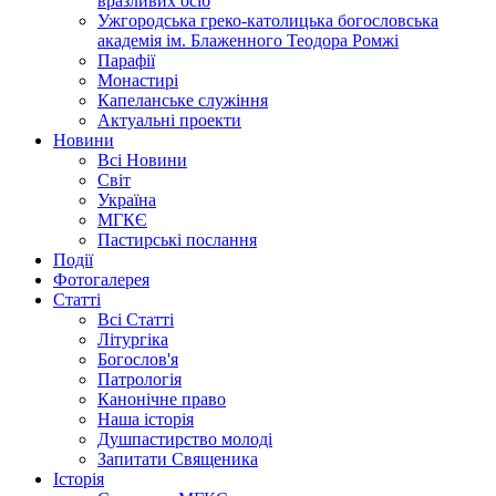
вразливих осіб
Ужгородська греко-католицька богословська
академія ім. Блаженного Теодора Ромжі
Парафії
Монастирі
Капеланське служіння
Актуальні проекти
Новини
Всі Новини
Світ
Україна
МГКЄ
Пастирські послання
Події
Фотогалерея
Статті
Всі Статті
Літургіка
Богослов'я
Патрологія
Канонічне право
Наша історія
Душпастирство молоді
Запитати Священика
Історія