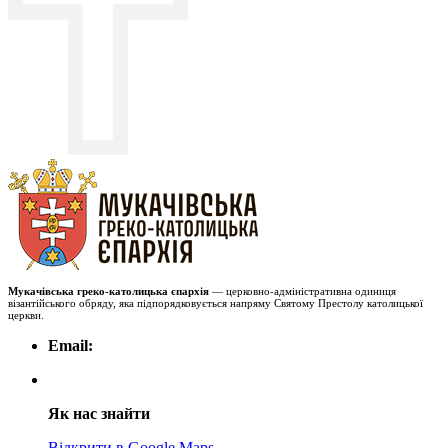
Мукачівська греко-католицька єпархія
— церковно-адміністративна одиниця
візантійського обряду, яка підпорядковується напряму Святому Престолу католицької
церкви.
Email:
Як нас знайти
Відкрити в Google Maps