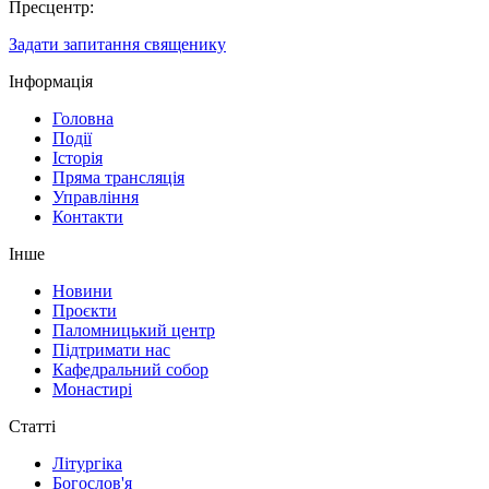
Пресцентр:
Задати запитання священику
Інформація
Головна
Події
Історія
Пряма трансляція
Управління
Контакти
Інше
Новини
Проєкти
Паломницький центр
Підтримати нас
Кафедральний собор
Монастирі
Статті
Літургіка
Богослов'я