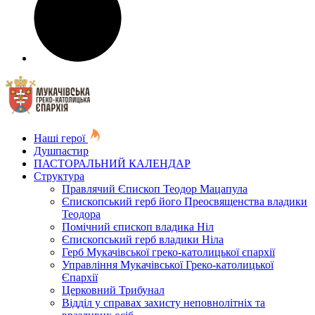
Наші герої
Душпастир
ПАСТОРАЛЬНИЙ КАЛЕНДАР
Структура
Правлячий Єпископ Теодор Мацапула
Єпископський герб його Преосвященства владики
Теодора
Помічний єпископ владика Ніл
Єпископський герб владики Ніла
Герб Мукачівської греко-католицької єпархії
Управління Мукачівської Греко-католицької
Єпархії
Церковний Трибунал
Відділ у справах захисту неповнолітніх та