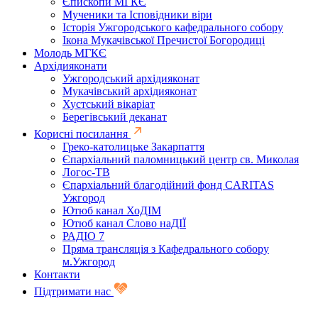
Єпископи МГКЄ
Мученики та Ісповідники віри
Історія Ужгородського кафедрального собору
Ікона Мукачівської Пречистої Богородиці
Молодь МГКЄ
Архідияконати
Ужгородський архідияконат
Мукачівський архідияконат
Хустський вікаріат
Берегівський деканат
Корисні посилання
Греко-католицьке Закарпаття
Єпархіальний паломницький центр св. Миколая
Логос-ТВ
Єпархіальний благодійний фонд CARITAS
Ужгород
Ютюб канал ХоДІМ
Ютюб канал Слово наДІЇ
РАДІО 7
Пряма трансляція з Кафедрального собору
м.Ужгород
Контакти
Підтримати нас