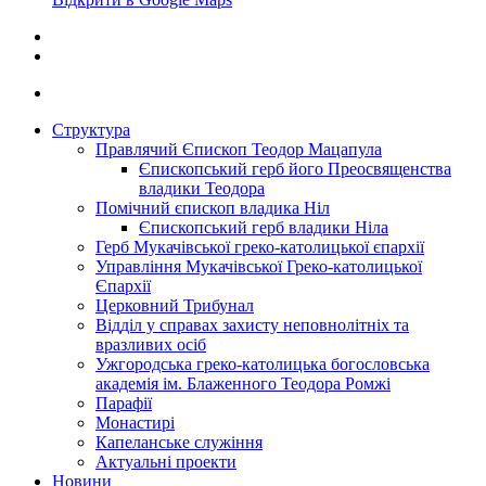
Структура
Правлячий Єпископ Теодор Мацапула
Єпископський герб його Преосвященства
владики Теодора
Помічний єпископ владика Ніл
Єпископський герб владики Ніла
Герб Мукачівської греко-католицької єпархії
Управління Мукачівської Греко-католицької
Єпархії
Церковний Трибунал
Відділ у справах захисту неповнолітніх та
вразливих осіб
Ужгородська греко-католицька богословська
академія ім. Блаженного Теодора Ромжі
Парафії
Монастирі
Капеланське служіння
Актуальні проекти
Новини