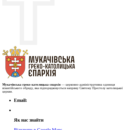
Мукачівська греко-католицька єпархія
— церковно-адміністративна одиниця
візантійського обряду, яка підпорядковується напряму Святому Престолу католицької
церкви.
Email:
Як нас знайти
Відкрити в Google Maps