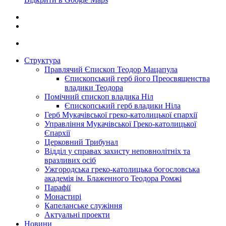
Структура
Правлячий Єпископ Теодор Мацапула
Єпископський герб його Преосвященства
владики Теодора
Помічний єпископ владика Ніл
Єпископський герб владики Ніла
Герб Мукачівської греко-католицької єпархії
Управління Мукачівської Греко-католицької
Єпархії
Церковний Трибунал
Відділ у справах захисту неповнолітніх та
вразливих осіб
Ужгородська греко-католицька богословська
академія ім. Блаженного Теодора Ромжі
Парафії
Монастирі
Капеланське служіння
Актуальні проекти
Новини