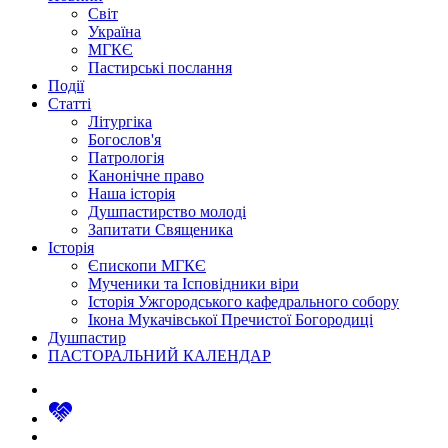
Світ
Україна
МГКЄ
Пастирські послання
Події
Статті
Літургіка
Богослов'я
Патрологія
Канонічне право
Наша історія
Душпастирство молоді
Запитати Священика
Історія
Єпископи МГКЄ
Мученики та Ісповідники віри
Історія Ужгородського кафедрального собору
Ікона Мукачівської Пречистої Богородиці
Душпастир
ПАСТОРАЛЬНИЙ КАЛЕНДАР