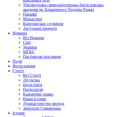
вразливих осіб
Ужгородська греко-католицька богословська
академія ім. Блаженного Теодора Ромжі
Парафії
Монастирі
Капеланське служіння
Актуальні проекти
Новини
Всі Новини
Світ
Україна
МГКЄ
Пастирські послання
Події
Фотогалерея
Статті
Всі Статті
Літургіка
Богослов'я
Патрологія
Канонічне право
Наша історія
Душпастирство молоді
Запитати Священика
Історія