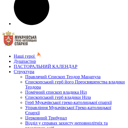
Наші герої
Душпастир
ПАСТОРАЛЬНИЙ КАЛЕНДАР
Структура
Правлячий Єпископ Теодор Мацапула
Єпископський герб його Преосвященства владики
Теодора
Помічний єпископ владика Ніл
Єпископський герб владики Ніла
Герб Мукачівської греко-католицької єпархії
Управління Мукачівської Греко-католицької
Єпархії
Церковний Трибунал
Відділ у справах захисту неповнолітніх та