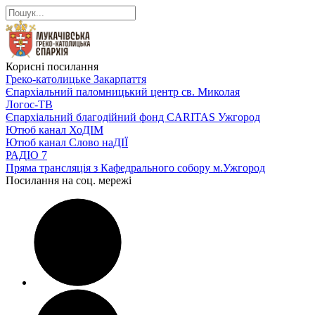
Корисні посилання
Греко-католицьке Закарпаття
Єпархіальний паломницький центр св. Миколая
Логос-ТВ
Єпархіальний благодійний фонд CARITAS Ужгород
Ютюб канал ХоДІМ
Ютюб канал Слово наДІЇ
РАДІО 7
Пряма трансляція з Кафедрального собору м.Ужгород
Посилання на соц. мережі