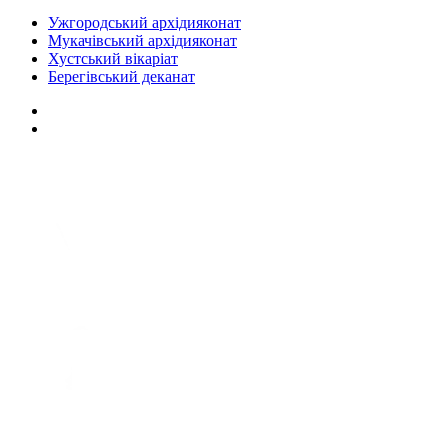
Ужгородський архідияконат
Мукачівський архідияконат
Хустський вікаріат
Берегівський деканат