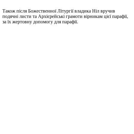
Також після Божественної Літургії владика Ніл вручив
подячні листи та Архієрейські грамоти вірникам цієї парафії,
за їх жертовну допомогу для парафії.