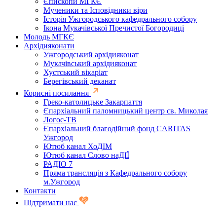
Єпископи МГКЄ
Мученики та Ісповідники віри
Історія Ужгородського кафедрального собору
Ікона Мукачівської Пречистої Богородиці
Молодь МГКЄ
Архідияконати
Ужгородський архідияконат
Мукачівський архідияконат
Хустський вікаріат
Берегівський деканат
Корисні посилання
Греко-католицьке Закарпаття
Єпархіальний паломницький центр св. Миколая
Логос-ТВ
Єпархіальний благодійний фонд CARITAS
Ужгород
Ютюб канал ХоДІМ
Ютюб канал Слово наДІЇ
РАДІО 7
Пряма трансляція з Кафедрального собору
м.Ужгород
Контакти
Підтримати нас