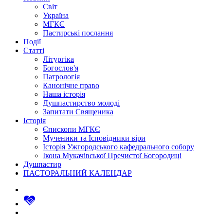
Світ
Україна
МГКЄ
Пастирські послання
Події
Статті
Літургіка
Богослов'я
Патрологія
Канонічне право
Наша історія
Душпастирство молоді
Запитати Священика
Історія
Єпископи МГКЄ
Мученики та Ісповідники віри
Історія Ужгородського кафедрального собору
Ікона Мукачівської Пречистої Богородиці
Душпастир
ПАСТОРАЛЬНИЙ КАЛЕНДАР