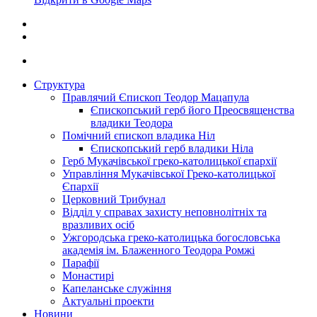
Структура
Правлячий Єпископ Теодор Мацапула
Єпископський герб його Преосвященства
владики Теодора
Помічний єпископ владика Ніл
Єпископський герб владики Ніла
Герб Мукачівської греко-католицької єпархії
Управління Мукачівської Греко-католицької
Єпархії
Церковний Трибунал
Відділ у справах захисту неповнолітніх та
вразливих осіб
Ужгородська греко-католицька богословська
академія ім. Блаженного Теодора Ромжі
Парафії
Монастирі
Капеланське служіння
Актуальні проекти
Новини