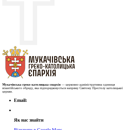
Мукачівська греко-католицька єпархія
— церковно-адміністративна одиниця
візантійського обряду, яка підпорядковується напряму Святому Престолу католицької
церкви.
Email:
Як нас знайти
Відкрити в Google Maps