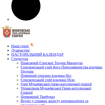
Наші герої
Душпастир
ПАСТОРАЛЬНИЙ КАЛЕНДАР
Структура
Правлячий Єпископ Теодор Мацапула
Єпископський герб його Преосвященства владики
Теодора
Помічний єпископ владика Ніл
Єпископський герб владики Ніла
Герб Мукачівської греко-католицької єпархії
Управління Мукачівської Греко-католицької
Єпархії
Церковний Трибунал
Відділ у справах захисту неповнолітніх та