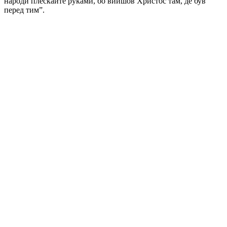
народи плескайте руками, бо вийшов Христос там, де був 
перед тим”.