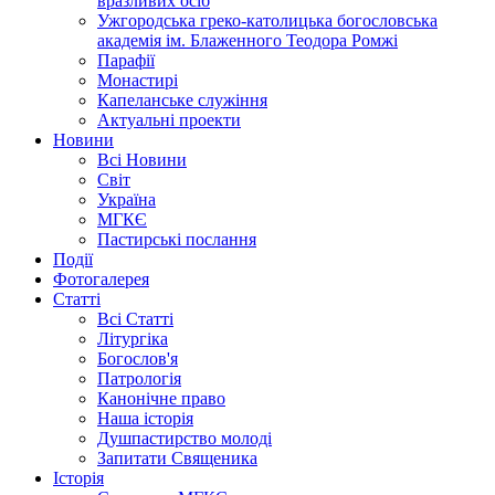
вразливих осіб
Ужгородська греко-католицька богословська
академія ім. Блаженного Теодора Ромжі
Парафії
Монастирі
Капеланське служіння
Актуальні проекти
Новини
Всі Новини
Світ
Україна
МГКЄ
Пастирські послання
Події
Фотогалерея
Статті
Всі Статті
Літургіка
Богослов'я
Патрологія
Канонічне право
Наша історія
Душпастирство молоді
Запитати Священика
Історія