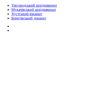
Ужгородський архідияконат
Мукачівський архідияконат
Хустський вікаріат
Берегівський деканат