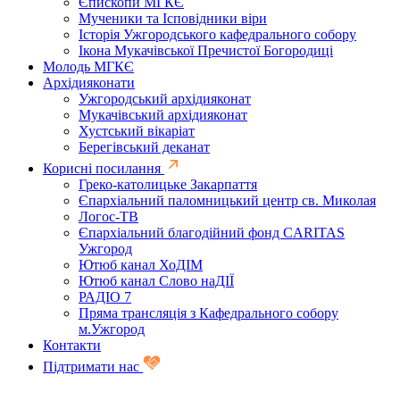
Єпископи МГКЄ
Мученики та Ісповідники віри
Історія Ужгородського кафедрального собору
Ікона Мукачівської Пречистої Богородиці
Молодь МГКЄ
Архідияконати
Ужгородський архідияконат
Мукачівський архідияконат
Хустський вікаріат
Берегівський деканат
Корисні посилання
Греко-католицьке Закарпаття
Єпархіальний паломницький центр св. Миколая
Логос-ТВ
Єпархіальний благодійний фонд CARITAS
Ужгород
Ютюб канал ХоДІМ
Ютюб канал Слово наДІЇ
РАДІО 7
Пряма трансляція з Кафедрального собору
м.Ужгород
Контакти
Підтримати нас