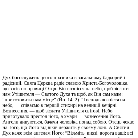
Дух 
богослужень цього празника в загальному бадьорий і 
радісний. Свята Церква радіє славою Христа-Богочоловіка, 
що засів по правиці Отця. Він вознісся на небо, щоб зіслати 
нам Утішителя — Святого Духа та щоб, як Він сам каже: 
“приготовити нам місце” (Йо. 14, 2). “Господь вознісся на 
небо, — співаємо в першій стихирі на великій вечірні 
Вознесення, — щоб зіслати Утішителя світові. Небо 
приготувало престол його, а хмари — вознесення Його. 
Ангели дивуються, бачачи чоловіка понад собою. Отець чекає 
на Того, що Його від віків держить у своєму лоні. А Святий 
Дух каже всім ангелам Його: “Візьміть, князі, ворота ваші; всі 