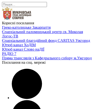
Корисні посилання
Греко-католицьке Закарпаття
Єпархіальний паломницький центр св. Миколая
Логос-ТВ
Єпархіальний благодійний фонд CARITAS Ужгород
Ютюб канал ХоДІМ
Ютюб канал Слово наДІЇ
РАДІО 7
Пряма трансляція з Кафедрального собору м.Ужгород
Посилання на соц. мережі