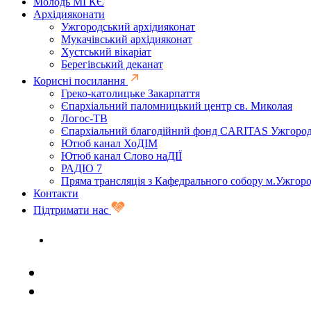
Молодь МГКЄ
Архідияконати
Ужгородський архідияконат
Мукачівський архідияконат
Хустський вікаріат
Берегівський деканат
Корисні посилання
Греко-католицьке Закарпаття
Єпархіальний паломницький центр св. Миколая
Логос-ТВ
Єпархіальний благодійний фонд CARITAS Ужгоро
Ютюб канал ХоДІМ
Ютюб канал Слово наДІЇ
РАДІО 7
Пряма трансляція з Кафедрального собору м.Ужгор
Контакти
Підтримати нас
Задати запитання священику