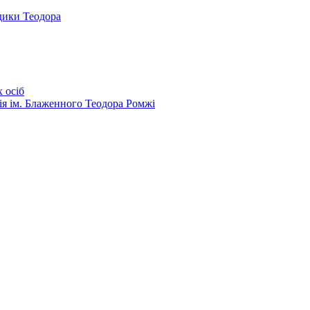
дики Теодора
 осіб
ія ім. Блаженного Теодора Ромжі