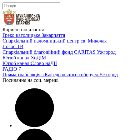
Корисні посилання
Греко-католицьке Закарпаття
Єпархіальний паломницький центр св. Миколая
Логос-ТВ
Єпархіальний благодійний фонд CARITAS Ужгород
Ютюб канал ХоДІМ
Ютюб канал Слово наДІЇ
РАДІО 7
Пряма трансляція з Кафедрального собору м.Ужгород
Посилання на соц. мережі