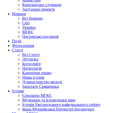
Монастирі
Капеланське служіння
Актуальні проекти
Новини
Всі Новини
Світ
Україна
МГКЄ
Пастирські послання
Події
Фотогалерея
Статті
Всі Статті
Літургіка
Богослов'я
Патрологія
Канонічне право
Наша історія
Душпастирство молоді
Запитати Священика
Історія
Єпископи МГКЄ
Мученики та Ісповідники віри
Історія Ужгородського кафедрального собору
Ікона Мукачівської Пречистої Богородиці