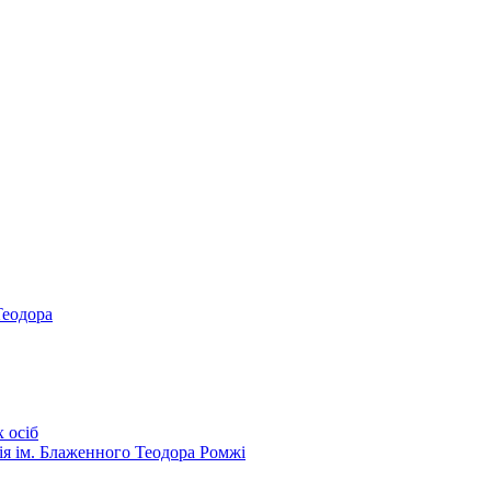
Теодора
 осіб
ія ім. Блаженного Теодора Ромжі