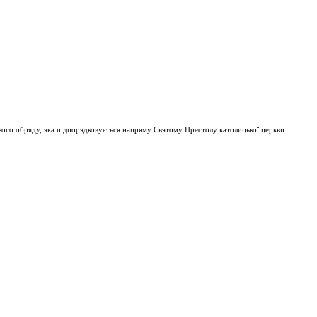
ого обряду, яка підпорядковується напряму Святому Престолу католицької церкви.