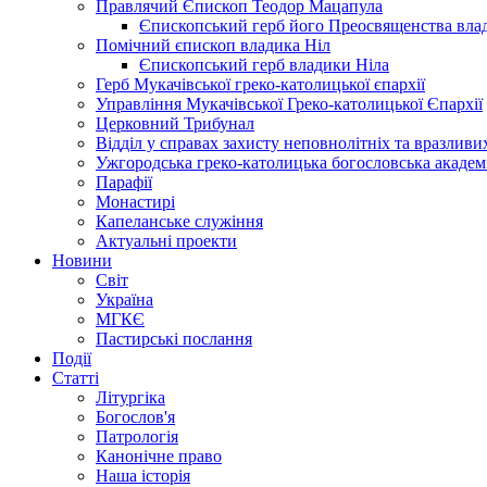
Правлячий Єпископ Теодор Мацапула
Єпископський герб його Преосвященства вла
Помічний єпископ владика Ніл
Єпископський герб владики Ніла
Герб Мукачівської греко-католицької єпархії
Управління Мукачівської Греко-католицької Єпархії
Церковний Трибунал
Відділ у справах захисту неповнолітніх та вразливих
Ужгородська греко-католицька богословська академ
Парафії
Монастирі
Капеланське служіння
Актуальні проекти
Новини
Світ
Україна
МГКЄ
Пастирські послання
Події
Статті
Літургіка
Богослов'я
Патрологія
Канонічне право
Наша історія