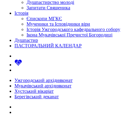
Душпастирство молоді
Запитати Священика
Історія
Єпископи МГКЄ
Мученики та Ісповідники віри
Історія Ужгородського кафедрального собору
Ікона Мукачівської Пречистої Богородиці
Душпастир
ПАСТОРАЛЬНИЙ КАЛЕНДАР
Ужгородський архідияконат
Мукачівський архідияконат
Хустський вікаріат
Берегівський деканат