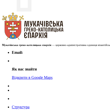
Мукачівська греко-католицька єпархія
— церковно-адміністративна одиниця візантійськ
Email:
Як нас знайти
Відкрити в Google Maps
Структура