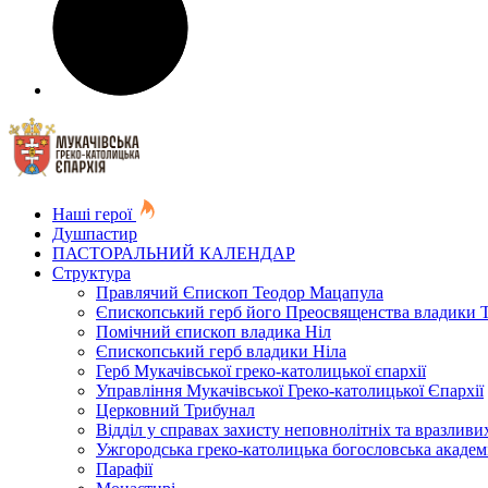
Наші герої
Душпастир
ПАСТОРАЛЬНИЙ КАЛЕНДАР
Структура
Правлячий Єпископ Теодор Мацапула
Єпископський герб його Преосвященства владики 
Помічний єпископ владика Ніл
Єпископський герб владики Ніла
Герб Мукачівської греко-католицької єпархії
Управління Мукачівської Греко-католицької Єпархії
Церковний Трибунал
Відділ у справах захисту неповнолітніх та вразливих
Ужгородська греко-католицька богословська академ
Парафії