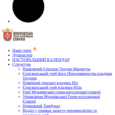
Наші герої
Душпастир
ПАСТОРАЛЬНИЙ КАЛЕНДАР
Структура
Правлячий Єпископ Теодор Мацапула
Єпископський герб його Преосвященства владики
Теодора
Помічний єпископ владика Ніл
Єпископський герб владики Ніла
Герб Мукачівської греко-католицької єпархії
Управління Мукачівської Греко-католицької
Єпархії
Церковний Трибунал
Відділ у справах захисту неповнолітніх та