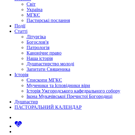
Світ
Україна
МГКЄ
Пастирські послання
Події
Статті
Літургіка
Богослов'я
Патрологія
Канонічне право
Наша історія
Душпастирство молоді
Запитати Священика
Історія
Єпископи МГКЄ
Мученики та Ісповідники віри
Історія Ужгородського кафедрального собору
Ікона Мукачівської Пречистої Богородиці
Душпастир
ПАСТОРАЛЬНИЙ КАЛЕНДАР