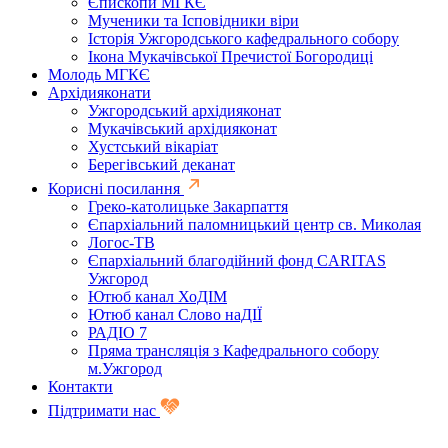
Єпископи МГКЄ
Мученики та Ісповідники віри
Історія Ужгородського кафедрального собору
Ікона Мукачівської Пречистої Богородиці
Молодь МГКЄ
Архідияконати
Ужгородський архідияконат
Мукачівський архідияконат
Хустський вікаріат
Берегівський деканат
Корисні посилання
Греко-католицьке Закарпаття
Єпархіальний паломницький центр св. Миколая
Логос-ТВ
Єпархіальний благодійний фонд CARITAS
Ужгород
Ютюб канал ХоДІМ
Ютюб канал Слово наДІЇ
РАДІО 7
Пряма трансляція з Кафедрального собору
м.Ужгород
Контакти
Підтримати нас