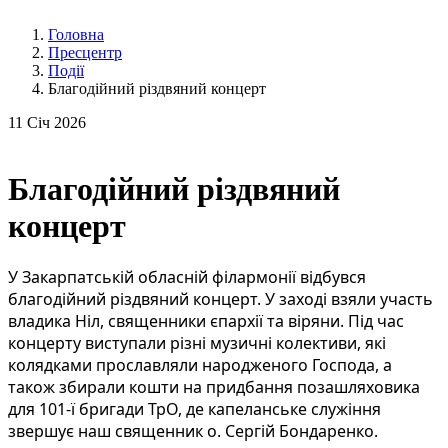
Головна
Пресцентр
Події
Благодійний різдвяний концерт
11
Січ 2026
Благодійний різдвяний
концерт
У Закарпатській обласній філармонії відбувся
благодійний різдвяний концерт. У заході взяли участь
владика Ніл, священники єпархії та віряни. Під час
концерту виступали різні музичні колективи, які
колядками прославляли народженого Господа, а
також збирали кошти на придбання позашляховика
для 101-ї бригади ТрО, де капеланське служіння
звершує наш священник о. Сергій Бондаренко.