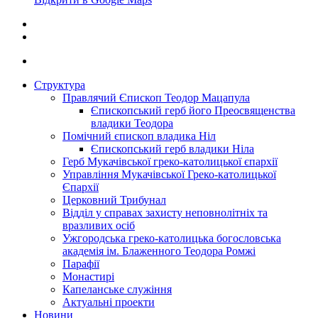
Структура
Правлячий Єпископ Теодор Мацапула
Єпископський герб його Преосвященства
владики Теодора
Помічний єпископ владика Ніл
Єпископський герб владики Ніла
Герб Мукачівської греко-католицької єпархії
Управління Мукачівської Греко-католицької
Єпархії
Церковний Трибунал
Відділ у справах захисту неповнолітніх та
вразливих осіб
Ужгородська греко-католицька богословська
академія ім. Блаженного Теодора Ромжі
Парафії
Монастирі
Капеланське служіння
Актуальні проекти
Новини