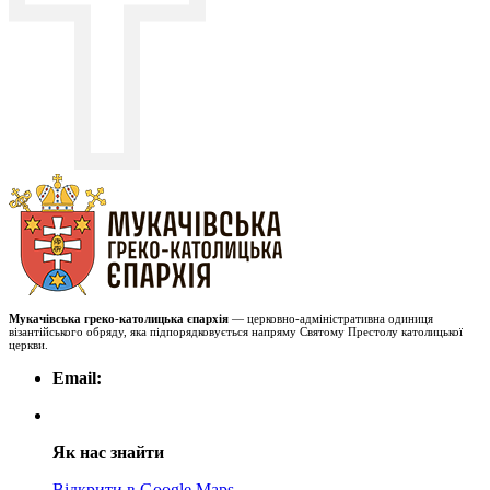
Мукачівська греко-католицька єпархія
— церковно-адміністративна одиниця
візантійського обряду, яка підпорядковується напряму Святому Престолу католицької
церкви.
Email:
Як нас знайти
Відкрити в Google Maps