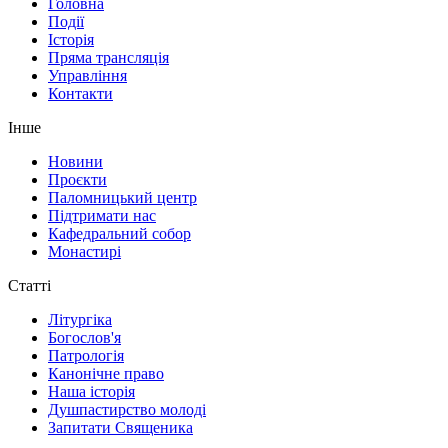
Головна
Події
Історія
Пряма трансляція
Управління
Контакти
Інше
Новини
Проєкти
Паломницький центр
Підтримати нас
Кафедральний собор
Монастирі
Статті
Літургіка
Богослов'я
Патрологія
Канонічне право
Наша історія
Душпастирство молоді
Запитати Священика