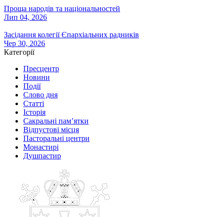
Проща народів та національностей
Лип 04, 2026
Засідання колегії Єпархіальних радників
Чер 30, 2026
Категорії
Пресцентр
Новини
Події
Слово дня
Статті
Історія
Сакральні пам’ятки
Відпустові місця
Пасторальні центри
Монастирі
Душпастир