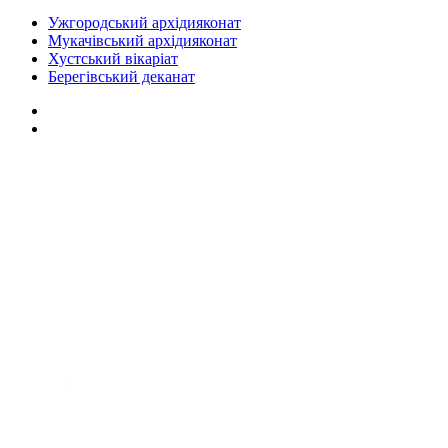
Ужгородський архідияконат
Мукачівський архідияконат
Хустський вікаріат
Берегівський деканат