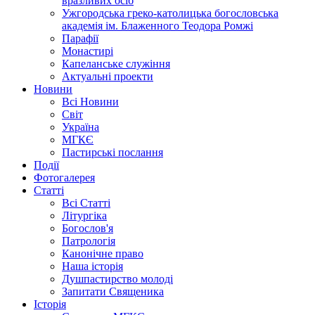
вразливих осіб
Ужгородська греко-католицька богословська
академія ім. Блаженного Теодора Ромжі
Парафії
Монастирі
Капеланське служіння
Актуальні проекти
Новини
Всі Новини
Світ
Україна
МГКЄ
Пастирські послання
Події
Фотогалерея
Статті
Всі Статті
Літургіка
Богослов'я
Патрологія
Канонічне право
Наша історія
Душпастирство молоді
Запитати Священика
Історія