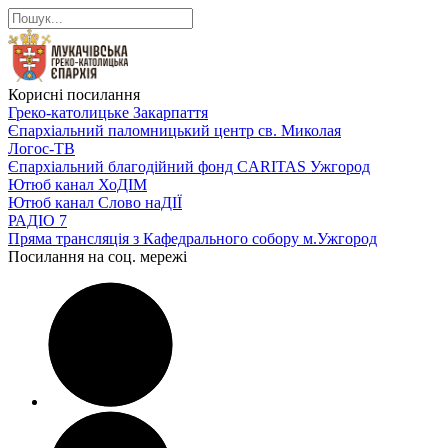
Корисні посилання
Греко-католицьке Закарпаття
Єпархіальний паломницький центр св. Миколая
Логос-ТВ
Єпархіальний благодійний фонд CARITAS Ужгород
Ютюб канал ХоДІМ
Ютюб канал Слово наДІЇ
РАДІО 7
Пряма трансляція з Кафедрального собору м.Ужгород
Посилання на соц. мережі