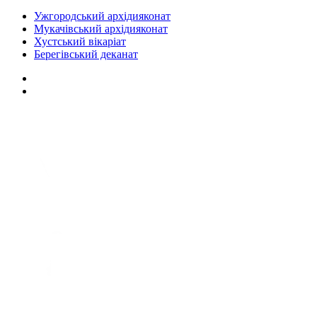
Ужгородський архідияконат
Мукачівський архідияконат
Хустський вікаріат
Берегівський деканат