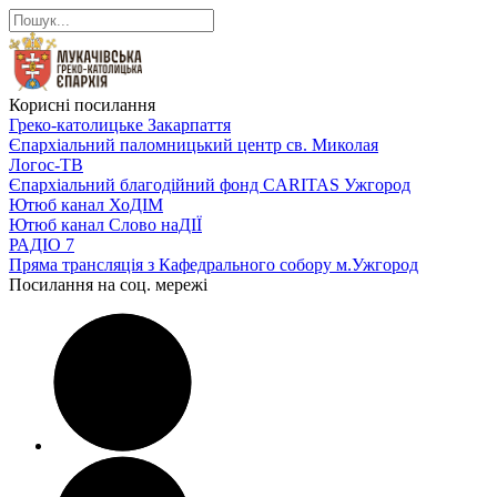
Корисні посилання
Греко-католицьке Закарпаття
Єпархіальний паломницький центр св. Миколая
Логос-ТВ
Єпархіальний благодійний фонд CARITAS Ужгород
Ютюб канал ХоДІМ
Ютюб канал Слово наДІЇ
РАДІО 7
Пряма трансляція з Кафедрального собору м.Ужгород
Посилання на соц. мережі