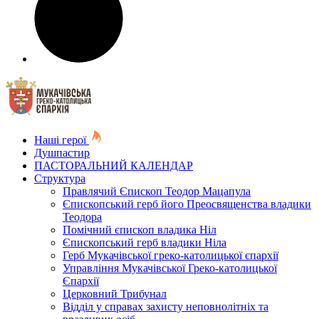
Наші герої
Душпастир
ПАСТОРАЛЬНИЙ КАЛЕНДАР
Структура
Правлячий Єпископ Теодор Мацапула
Єпископський герб його Преосвященства владики
Теодора
Помічний єпископ владика Ніл
Єпископський герб владики Ніла
Герб Мукачівської греко-католицької єпархії
Управління Мукачівської Греко-католицької
Єпархії
Церковний Трибунал
Відділ у справах захисту неповнолітніх та