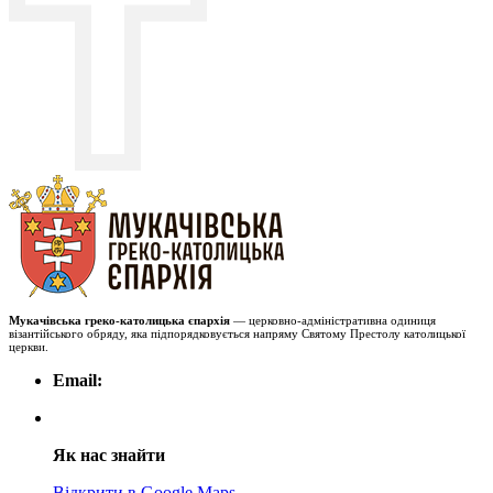
Мукачівська греко-католицька єпархія
— церковно-адміністративна одиниця
візантійського обряду, яка підпорядковується напряму Святому Престолу католицької
церкви.
Email:
Як нас знайти
Відкрити в Google Maps