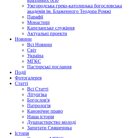
вразливих осіб
Ужгородська греко-католицька богословська
академія ім. Блаженного Теодора Ромжі
Парафії
Монастирі
Капеланське служіння
Актуальні проекти
Новини
Всі Новини
Світ
Україна
МГКЄ
Пастирські послання
Події
Фотогалерея
Статті
Всі Статті
Літургіка
Богослов'я
Патрологія
Канонічне право
Наша історія
Душпастирство молоді
Запитати Священика
Історія