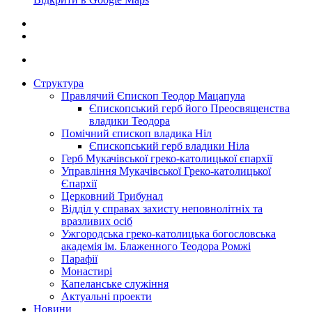
Структура
Правлячий Єпископ Теодор Мацапула
Єпископський герб його Преосвященства
владики Теодора
Помічний єпископ владика Ніл
Єпископський герб владики Ніла
Герб Мукачівської греко-католицької єпархії
Управління Мукачівської Греко-католицької
Єпархії
Церковний Трибунал
Відділ у справах захисту неповнолітніх та
вразливих осіб
Ужгородська греко-католицька богословська
академія ім. Блаженного Теодора Ромжі
Парафії
Монастирі
Капеланське служіння
Актуальні проекти
Новини