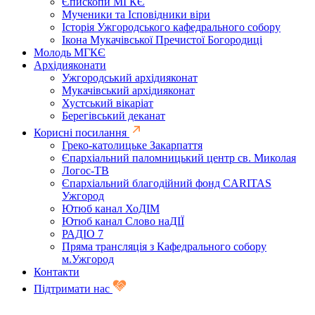
Єпископи МГКЄ
Мученики та Ісповідники віри
Історія Ужгородського кафедрального собору
Ікона Мукачівської Пречистої Богородиці
Молодь МГКЄ
Архідияконати
Ужгородський архідияконат
Мукачівський архідияконат
Хустський вікаріат
Берегівський деканат
Корисні посилання
Греко-католицьке Закарпаття
Єпархіальний паломницький центр св. Миколая
Логос-ТВ
Єпархіальний благодійний фонд CARITAS
Ужгород
Ютюб канал ХоДІМ
Ютюб канал Слово наДІЇ
РАДІО 7
Пряма трансляція з Кафедрального собору
м.Ужгород
Контакти
Підтримати нас