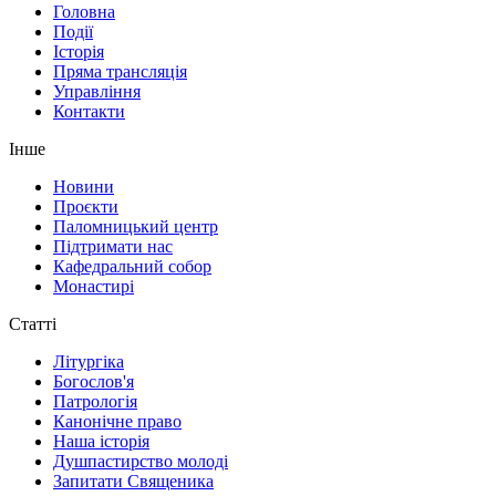
Головна
Події
Історія
Пряма трансляція
Управління
Контакти
Інше
Новини
Проєкти
Паломницький центр
Підтримати нас
Кафедральний собор
Монастирі
Статті
Літургіка
Богослов'я
Патрологія
Канонічне право
Наша історія
Душпастирство молоді
Запитати Священика