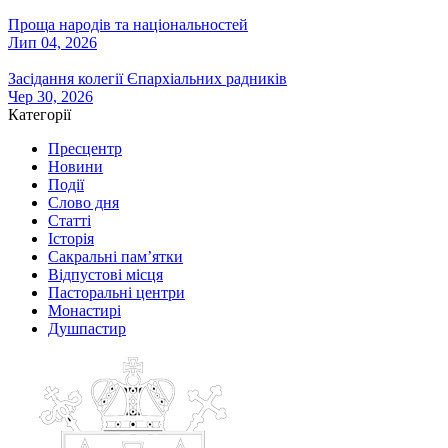
Проща народів та національностей
Лип 04, 2026
Засідання колегії Єпархіальних радників
Чер 30, 2026
Категорії
Пресцентр
Новини
Події
Слово дня
Статті
Історія
Сакральні пам’ятки
Відпустові місця
Пасторальні центри
Монастирі
Душпастир