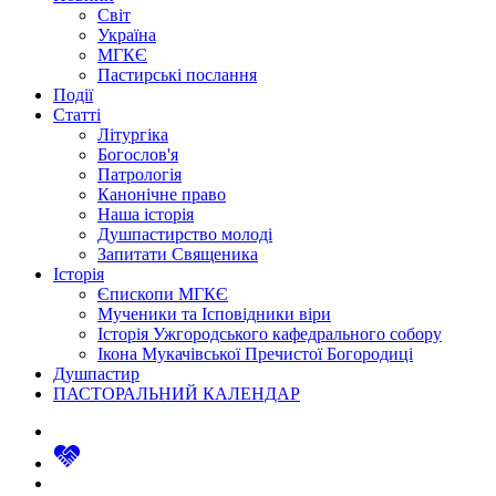
Світ
Україна
МГКЄ
Пастирські послання
Події
Статті
Літургіка
Богослов'я
Патрологія
Канонічне право
Наша історія
Душпастирство молоді
Запитати Священика
Історія
Єпископи МГКЄ
Мученики та Ісповідники віри
Історія Ужгородського кафедрального собору
Ікона Мукачівської Пречистої Богородиці
Душпастир
ПАСТОРАЛЬНИЙ КАЛЕНДАР