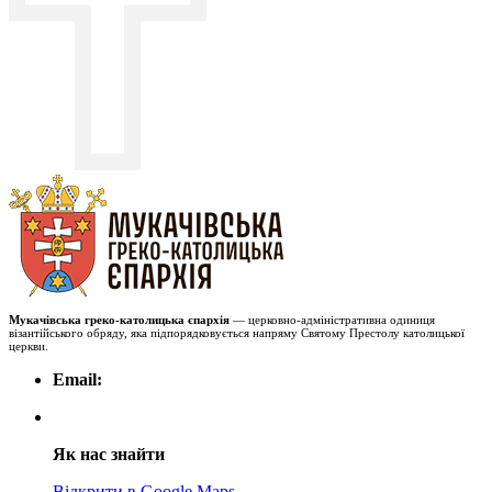
Мукачівська греко-католицька єпархія
— церковно-адміністративна одиниця
візантійського обряду, яка підпорядковується напряму Святому Престолу католицької
церкви.
Email:
Як нас знайти
Відкрити в Google Maps