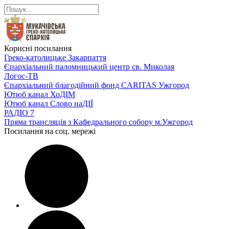
Корисні посилання
Греко-католицьке Закарпаття
Єпархіальний паломницький центр св. Миколая
Логос-ТВ
Єпархіальний благодійний фонд CARITAS Ужгород
Ютюб канал ХоДІМ
Ютюб канал Слово наДІЇ
РАДІО 7
Пряма трансляція з Кафедрального собору м.Ужгород
Посилання на соц. мережі