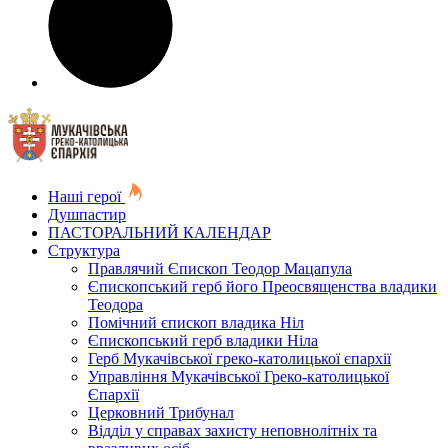
Наші герої
Душпастир
ПАСТОРАЛЬНИЙ КАЛЕНДАР
Структура
Правлячий Єпископ Теодор Мацапула
Єпископський герб його Преосвященства владики
Теодора
Помічний єпископ владика Ніл
Єпископський герб владики Ніла
Герб Мукачівської греко-католицької єпархії
Управління Мукачівської Греко-католицької
Єпархії
Церковний Трибунал
Відділ у справах захисту неповнолітніх та