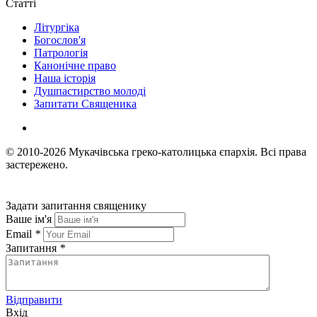
Статті
Літургіка
Богослов'я
Патрологія
Канонічне право
Наша історія
Душпастирство молоді
Запитати Священика
© 2010-2026
Мукачівська греко-католицька єпархія.
Всі права
застережено.
Задати запитання священику
Ваше ім'я
Email
*
Запитання
*
Відправити
Вхід