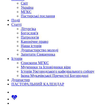
Світ
Україна
МГКЄ
Пастирські послання
Події
Статті
Літургіка
Богослов'я
Патрологія
Канонічне право
Наша історія
Душпастирство молоді
Запитати Священика
Історія
Єпископи МГКЄ
Мученики та Ісповідники віри
Історія Ужгородського кафедрального собору
Ікона Мукачівської Пречистої Богородиці
Душпастир
ПАСТОРАЛЬНИЙ КАЛЕНДАР