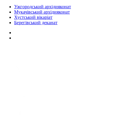
Ужгородський архідияконат
Мукачівський архідияконат
Хустський вікаріат
Берегівський деканат