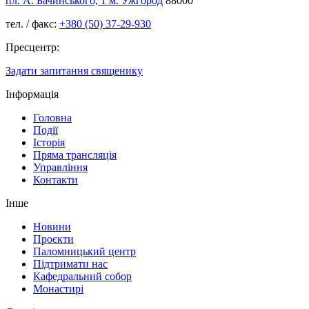
пл. А. Бачинського, 1 м. Ужгород
88000
тел. / факс:
+380 (50) 37-29-930
Пресцентр:
Задати запитання священику
Інформація
Головна
Події
Історія
Пряма трансляція
Управління
Контакти
Інше
Новини
Проєкти
Паломницький центр
Підтримати нас
Кафедральний собор
Монастирі