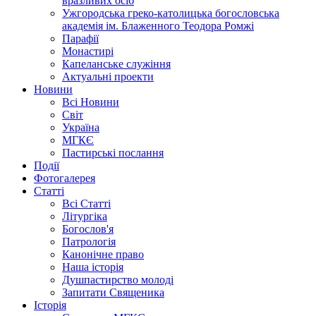
вразливих осіб
Ужгородська греко-католицька богословська
академія ім. Блаженного Теодора Ромжі
Парафії
Монастирі
Капеланське служіння
Актуальні проекти
Новини
Всі Новини
Світ
Україна
МГКЄ
Пастирські послання
Події
Фотогалерея
Статті
Всі Статті
Літургіка
Богослов'я
Патрологія
Канонічне право
Наша історія
Душпастирство молоді
Запитати Священика
Історія