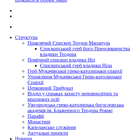
Структура
Правлячий Єпископ Теодор Мацапула
Єпископський герб його Преосвященства
владики Теодора
Помічний єпископ владика Ніл
Єпископський герб владики Ніла
Герб Мукачівської греко-католицької єпархії
Управління Мукачівської Греко-католицької
Єпархії
Церковний Трибунал
Відділ у справах захисту неповнолітніх та
вразливих осіб
Ужгородська греко-католицька богословська
академія ім. Блаженного Теодора Ромжі
Парафії
Монастирі
Капеланське служіння
Актуальні проекти
Новини