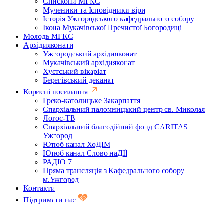
Єпископи МГКЄ
Мученики та Ісповідники віри
Історія Ужгородського кафедрального собору
Ікона Мукачівської Пречистої Богородиці
Молодь МГКЄ
Архідияконати
Ужгородський архідияконат
Мукачівський архідияконат
Хустський вікаріат
Берегівський деканат
Корисні посилання
Греко-католицьке Закарпаття
Єпархіальний паломницький центр св. Миколая
Логос-ТВ
Єпархіальний благодійний фонд CARITAS
Ужгород
Ютюб канал ХоДІМ
Ютюб канал Слово наДІЇ
РАДІО 7
Пряма трансляція з Кафедрального собору
м.Ужгород
Контакти
Підтримати нас